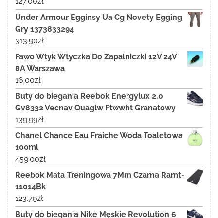
127.00
zł
Under Armour Egginsy Ua Cg Novety Egging
Gry 1373833294
313.90
zł
Fawo Wtyk Wtyczka Do Zapalniczki 12V 24V
8A Warszawa
16.00
zł
Buty do biegania Reebok Energylux 2.0
Gv8332 Vecnav Quaglw Ftwwht Granatowy
139.99
zł
Chanel Chance Eau Fraiche Woda Toaletowa
100ml
459.00
zł
Reebok Mata Treningowa 7Mm Czarna Ramt-
11014Bk
123.79
zł
Buty do biegania Nike Męskie Revolution 6