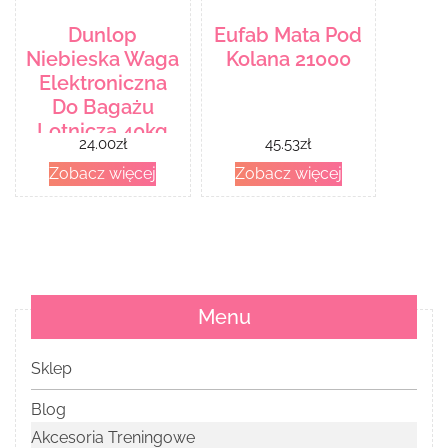
Dunlop
Eufab Mata Pod
Niebieska Waga
Kolana 21000
Elektroniczna
Do Bagażu
Lotnicza 40kg
24.00
zł
45.53
zł
Digitalluggagescale
Zobacz więcej
Zobacz więcej
Menu
Sklep
Blog
Akcesoria Treningowe