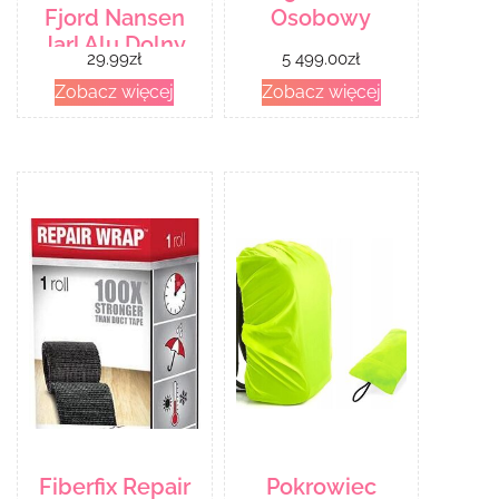
Fjord Nansen
Osobowy
Jarl Alu Dolny
29.99
zł
5 499.00
zł
(35918) Fn
Zobacz więcej
Zobacz więcej
Fiberfix Repair
Pokrowiec