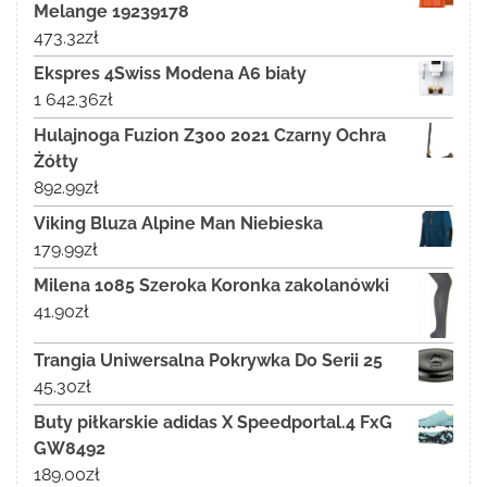
Melange 19239178
473.32
zł
Ekspres 4Swiss Modena A6 biały
1 642.36
zł
Hulajnoga Fuzion Z300 2021 Czarny Ochra
Żółty
892.99
zł
Viking Bluza Alpine Man Niebieska
179.99
zł
Milena 1085 Szeroka Koronka zakolanówki
41.90
zł
Trangia Uniwersalna Pokrywka Do Serii 25
45.30
zł
Buty piłkarskie adidas X Speedportal.4 FxG
GW8492
189.00
zł