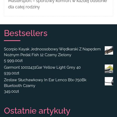
Mastersport – sportowy komfort w każdej odsłonie
dla całej rodziny
Bestsellers
Scorpio Kayak Jednoosobowy Wędkarski Z Napędem
Nożnym Pedal Fish 12 Czarny Zielony
5 999.00
zł
Garmont 10011431Gar Yellow Light Grey 40
939.00
zł
Zestaw Słuchawkowy In Ear Lenco Btx-750Bk
Bluetooth Czarny
349.00
zł
Ostatnie artykuły