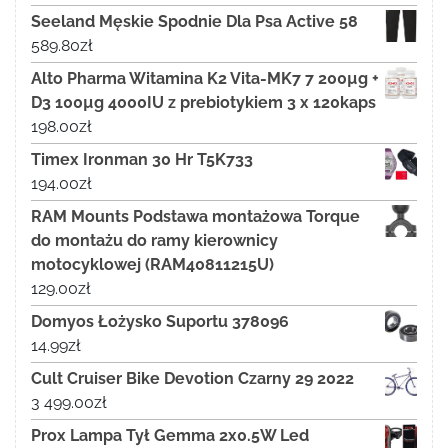
Seeland Męskie Spodnie Dla Psa Active 58
589.80
zł
Alto Pharma Witamina K2 Vita-MK7 7 200µg +
D3 100µg 4000IU z prebiotykiem 3 x 120kaps
198.00
zł
Timex Ironman 30 Hr T5K733
194.00
zł
RAM Mounts Podstawa montażowa Torque
do montażu do ramy kierownicy
motocyklowej (RAM40811215U)
129.00
zł
Domyos Łożysko Suportu 378096
14.99
zł
Cult Cruiser Bike Devotion Czarny 29 2022
3 499.00
zł
Prox Lampa Tył Gemma 2x0.5W Led