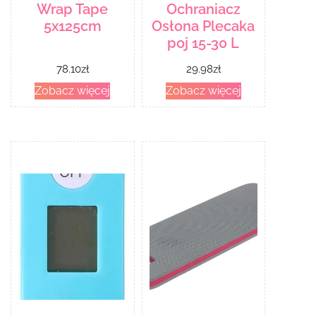
Wrap Tape
Ochraniacz
5x125cm
Osłona Plecaka
poj 15-30 L
78.10
zł
29.98
zł
Zobacz więcej
Zobacz więcej