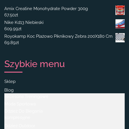
Amix Creatine Monohydrate Powder 300g
67.50
zł
Nike Kd13 Niebieski
609.99
zł
Royokamp Koc Plażowo Piknikowy Zebra 200X180 Cm
69.89
zł
Szybkie menu
Sklep
Blog
Akcesoria Treningowe
Moda Sportowa
Odzież Do Biegania
kompresyjne
Odzież Outdoor