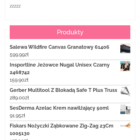
zzzzz
Produkty
Salewa Wildfire Canvas Granatowy 61406
599.99
zł
Insportline Jeżowce Nugal Unisex Czarny
2468742
159.90
zł
Gerber Multitool Z Blokadą Safe T Plus Truss
289.00
zł
SesDerma Azelac Krem nawilżający 50ml
91.95
zł
Fiskars Nożyczki Ząbkowane Zig-Zag 23Cm
1005130