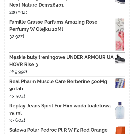
Next Nature Dc3728401
229.99
zł
Famille Grasse Parfums Amazing Rose
Perfumy W Olejku 10Ml
32.92
zł
Męskie buty treningowe UNDER ARMOUR UA
HOVR Rise 3
269.99
zł
Real Pharm Muscle Care Berberine 500Mg
90Tab
43.50
zł
Replay Jeans Spirit For Him woda toaletowa
75 ml
37.60
zł
Salewa Polar Pedroc Pl R W Fz Red Orange