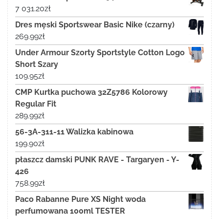
7 031.20
zł
Dres męski Sportswear Basic Nike (czarny)
269.99
zł
Under Armour Szorty Sportstyle Cotton Logo
Short Szary
109.95
zł
CMP Kurtka puchowa 32Z5786 Kolorowy
Regular Fit
289.99
zł
56-3A-311-11 Walizka kabinowa
199.90
zł
płaszcz damski PUNK RAVE - Targaryen - Y-
426
758.99
zł
Paco Rabanne Pure XS Night woda
perfumowana 100ml TESTER