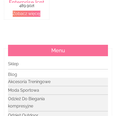
Enterprise Icnt
489.90
zł
Val579752 Zaps
Zobacz więcej
Menu
Sklep
Blog
Akcesoria Treningowe
Moda Sportowa
Odzież Do Biegania
kompresyjne
Odzież Outdoor