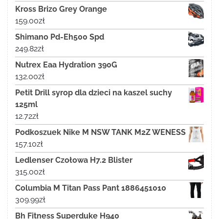
Kross Brizo Grey Orange
159.00
zł
Shimano Pd-Eh500 Spd
249.82
zł
Nutrex Eaa Hydration 390G
132.00
zł
Petit Drill syrop dla dzieci na kaszel suchy
125ml
12.72
zł
Podkoszuek Nike M NSW TANK M2Z WENESS
157.10
zł
Ledlenser Czołowa H7.2 Blister
315.00
zł
Columbia M Titan Pass Pant 1886451010
309.99
zł
Bh Fitness Superduke H940