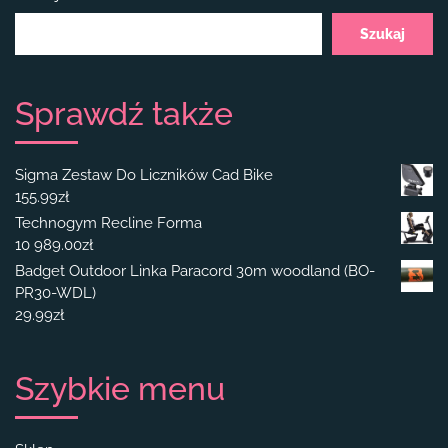
Szukaj
Sprawdź także
Sigma Zestaw Do Liczników Cad Bike
155.99
zł
Technogym Recline Forma
10 989.00
zł
Badget Outdoor Linka Paracord 30m woodland (BO-
PR30-WDL)
29.99
zł
Szybkie menu