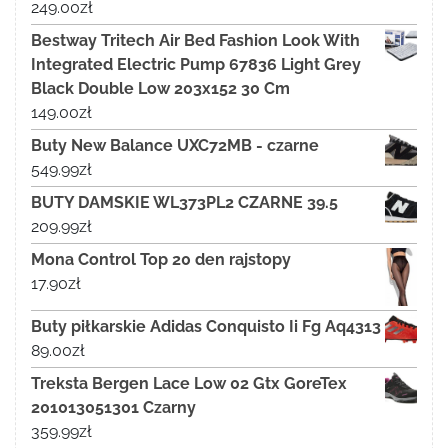
249.00
zł
Bestway Tritech Air Bed Fashion Look With
Integrated Electric Pump 67836 Light Grey
Black Double Low 203x152 30 Cm
149.00
zł
Buty New Balance UXC72MB - czarne
549.99
zł
BUTY DAMSKIE WL373PL2 CZARNE 39.5
209.99
zł
Mona Control Top 20 den rajstopy
17.90
zł
Buty piłkarskie Adidas Conquisto Ii Fg Aq4313
89.00
zł
Treksta Bergen Lace Low 02 Gtx GoreTex
201013051301 Czarny
359.99
zł