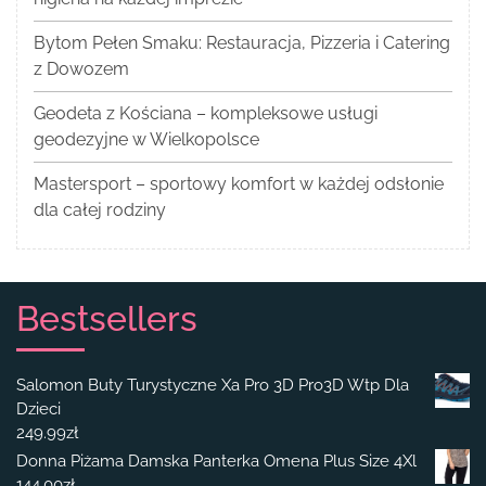
Bytom Pełen Smaku: Restauracja, Pizzeria i Catering
z Dowozem
Geodeta z Kościana – kompleksowe usługi
geodezyjne w Wielkopolsce
Mastersport – sportowy komfort w każdej odsłonie
dla całej rodziny
Bestsellers
Salomon Buty Turystyczne Xa Pro 3D Pro3D Wtp Dla
Dzieci
249.99
zł
Donna Piżama Damska Panterka Omena Plus Size 4Xl
144.00
zł