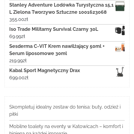
Stanley Adventure Lodówka Turystyczna 15,1
L Zielona Tworzywo Sztuczne 1001623068
355.00
zł
Iso Trade Militarny Survival Czarny 30L
69.99
zł
Sesderma C-VIT Krem nawilżający 50ml +
Serum liposomowe 30ml
219.99
zł
Kabal Sport Magnetyczny Drax
699.00
zł
Skompletuj idealny zestaw do tenisa: buty, odzież i
piłki
Mobilne toalety na eventy w Katowicach – komfort i
higiena na każdej imprezie