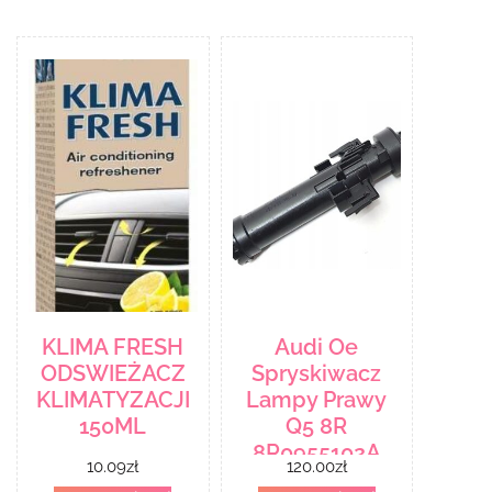
KLIMA FRESH
Audi Oe
ODSWIEŻACZ
Spryskiwacz
KLIMATYZACJI
Lampy Prawy
150ML
Q5 8R
8R0955102A
10.09
zł
120.00
zł
8R0955102 A