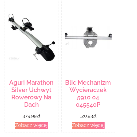
Aguri Marathon
Blic Mechanizm
Silver Uchwyt
Wycieraczek
Rowerowy Na
5910 04
Dach
045540P
379.99
zł
120.93
zł
Zobacz więcej
Zobacz więcej