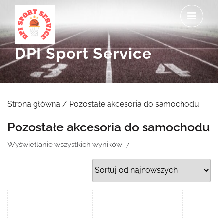
Skip
O
to
M
content
DPI Sport Service
Strona główna
/ Pozostałe akcesoria do samochodu
Pozostałe akcesoria do samochodu
Posortowane
Wyświetlanie wszystkich wyników: 7
według
najnowszych