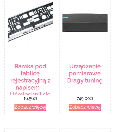
Ramka pod
Urządzenie
tablicę
pomiarowe
rejestracyjną z
Dragy tuning
napisem –
Uśmiechnij się
16.56
zł
749.00
zł
Zobacz więcej
Zobacz więcej