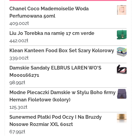
Chanel Coco Mademoiselle Woda
Perfumowana 50ml
409.00
zł
Liu Jo Torebka na ramię 17 cm verde
442.00
zł
Klean Kanteen Food Box Set Szary Kolorowy
339.00
zł
Damskie Sandały ELBRUS LAREN WO'S
M000166271
98.99
zł
Modne Plecaczki Damskie w Stylu Boho firmy
Hernan Fioletowe (kolory)
125.30
zł
Sunewmed Płatki Pod Oczy I Na Bruzdy
Nosowe Rozmiar XXL 60szt
67.99
zł