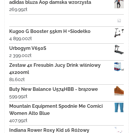
adidas bluza Aop damska wzorzysta
269.99
zł
Kugoo G Booster 55km H +Siodełko
4 899.00
zł
Urbogym V650S
2 399.00
zł
Zestaw 4x Fresubin Jucy Drink wiśniowy
4x200ml
81.60
zł
Buty New Balance U574HBB - brązowe
599.99
zł
Mountain Equipment Spodnie Me Comici
Women Alto Blue
407.99
zł
Indiana Rower Roxy Kid 16 Różowy