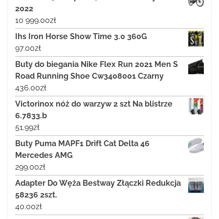
2022
10 999.00
zł
Ihs Iron Horse Show Time 3.0 360G
97.00
zł
Buty do biegania Nike Flex Run 2021 Men S
Road Running Shoe Cw3408001 Czarny
436.00
zł
Victorinox nóż do warzyw 2 szt Na blistrze
6.7833.b
51.99
zł
Buty Puma MAPF1 Drift Cat Delta 46
Mercedes AMG
299.00
zł
Adapter Do Węża Bestway Złączki Redukcja
58236 2szt.
40.00
zł