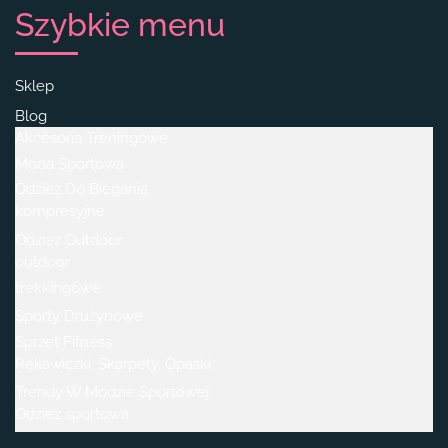
Szybkie menu
Sklep
Blog
Akcesoria Treningowe
Moda Sportowa
Odzież Do Biegania
kompresyjne
Odzież Outdoor
outdoor
trekkingowe
Sporty Drużynowe
Sprzęt Fitness
Rękawiczki, Skarpety, Opaski.
Trendy W Modzie Sportowej
Odzież sportowa