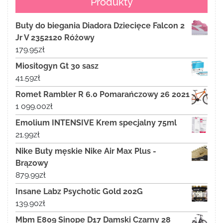
Produkty
Buty do biegania Diadora Dziecięce Falcon 2
Jr V 2352120 Różowy
179.95
zł
Miositogyn Gt 30 sasz
41.59
zł
Romet Rambler R 6.0 Pomarańczowy 26 2021
1 099.00
zł
Emolium INTENSIVE Krem specjalny 75ml
21.99
zł
Nike Buty męskie Nike Air Max Plus -
Brązowy
879.99
zł
Insane Labz Psychotic Gold 202G
139.90
zł
Mbm E809 Sinope D17 Damski Czarny 28