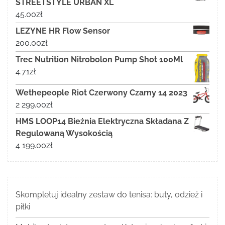
STREETSTYLE URBAN XL
45.00
zł
LEZYNE HR Flow Sensor
200.00
zł
Trec Nutrition Nitrobolon Pump Shot 100Ml
4.71
zł
Wethepeople Riot Czerwony Czarny 14 2023
2 299.00
zł
HMS LOOP14 Bieżnia Elektryczna Składana Z
Regulowaną Wysokością
4 199.00
zł
Skompletuj idealny zestaw do tenisa: buty, odzież i
piłki