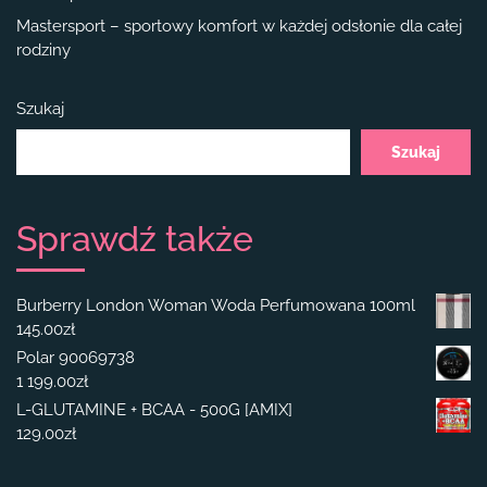
Mastersport – sportowy komfort w każdej odsłonie dla całej
rodziny
Szukaj
Szukaj
Sprawdź także
Burberry London Woman Woda Perfumowana 100ml
145.00
zł
Polar 90069738
1 199.00
zł
L-GLUTAMINE + BCAA - 500G [AMIX]
129.00
zł