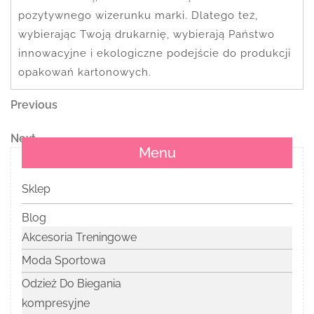
pozytywnego wizerunku marki. Dlatego też,
wybierając Twoją drukarnię, wybierają Państwo
innowacyjne i ekologiczne podejście do produkcji
opakowań kartonowych.
Nawigacja
Previous
Previous
Post
wpisu
Next
Next
Menu
Post
Sklep
Blog
Akcesoria Treningowe
Moda Sportowa
Odzież Do Biegania
kompresyjne