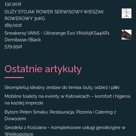
132.90
zł
DUŻY STOJAK ROWER SERWISOWY WIESZAK
ROWEROWY 30KG
189.00
zł
Sneakersy VANS - Ultrarange Exo VN0A5KS44AR1
Demitasse/Black
579.99
zł
Ostatnie artykuły
Skompletuj idealny zestaw do tenisa: buty, odzież i piłki
Mobilne toalety na eventy w Katowicach – komfort i higiena
na każdej imprezie
Bytom Pełen Smaku: Restauracja, Pizzeria i Catering z
Dowozem
Geodeta z Kościana – kompleksowe usługi geodezyjne w
Wielkopolsce