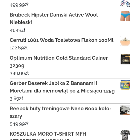
499.99
zł
Brubeck Hipster Damski Active Wool
Niebieski
41.49
zł
Cerruti 1881 Woda Toaletowa Flakon 100Ml
122.69
zł
Optimum Nutrition Gold Standard Gainer
3230g
349.99
zł
Gerber Deserek Jabłka Z Bananami I
Morelami dla niemowląt po 4 Miesiącu 125g
3.89
zł
Reebok buty treningowe Nano 6000 kolor
szary
549.99
zł
KOSZULKA MORO T-SHIRT MFH