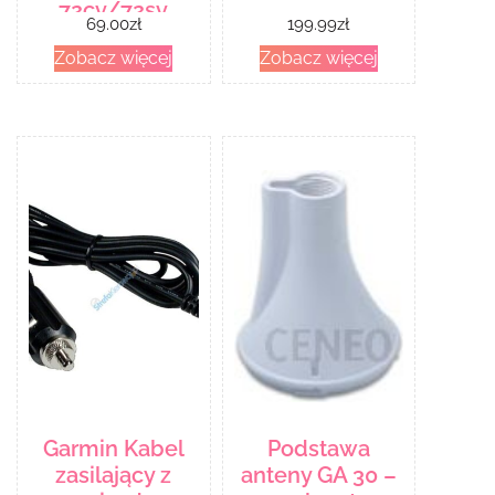
72cv/72sv
69.00
zł
199.99
zł
(101267202)
Zobacz więcej
Zobacz więcej
Garmin Kabel
Podstawa
zasilający z
anteny GA 30 –