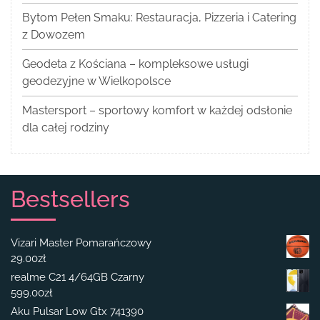
Bytom Pełen Smaku: Restauracja, Pizzeria i Catering
z Dowozem
Geodeta z Kościana – kompleksowe usługi
geodezyjne w Wielkopolsce
Mastersport – sportowy komfort w każdej odsłonie
dla całej rodziny
Bestsellers
Vizari Master Pomarańczowy
29.00
zł
realme C21 4/64GB Czarny
599.00
zł
Aku Pulsar Low Gtx 741390