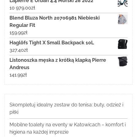
Lapierre E Urban 4.4 Morski 28 2022
10 979.00
zł
Blend Bluza North 20706981 Niebieski
Regular Fit
159.99
zł
Haglöfs Tight X Small Backpack 10L
327.40
zł
Listonoszka męska z krótką klapką Pierre
Andreus
141.99
zł
Skompletuj idealny zestaw do tenisa: buty, odzież i
piłki
Mobilne toalety na eventy w Katowicach – komfort i
higiena na każdej imprezie