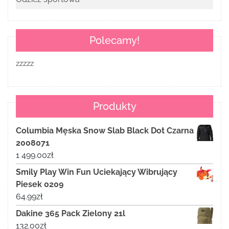
Polecamy!
zzzzz
Produkty
Columbia Męska Snow Slab Black Dot Czarna
2008071
1 499.00
zł
Smily Play Win Fun Uciekający Wibrujący
Piesek 0209
64.99
zł
Dakine 365 Pack Zielony 21l
132.00
zł