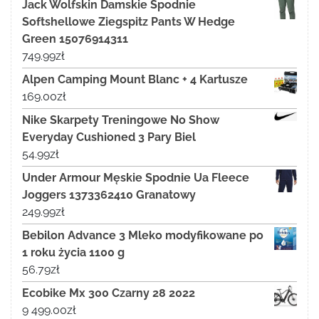
Jack Wolfskin Damskie Spodnie
Softshellowe Ziegspitz Pants W Hedge
Green 15076914311
749.99
zł
Alpen Camping Mount Blanc + 4 Kartusze
169.00
zł
Nike Skarpety Treningowe No Show
Everyday Cushioned 3 Pary Biel
54.99
zł
Under Armour Męskie Spodnie Ua Fleece
Joggers 1373362410 Granatowy
249.99
zł
Bebilon Advance 3 Mleko modyfikowane po
1 roku życia 1100 g
56.79
zł
Ecobike Mx 300 Czarny 28 2022
9 499.00
zł