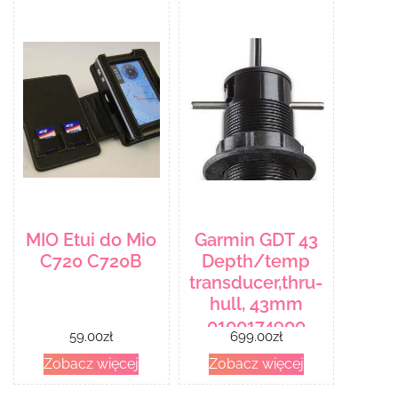
MIO Etui do Mio
Garmin GDT 43
C720 C720B
Depth/temp
transducer,thru-
hull, 43mm
0100174900
59.00
zł
699.00
zł
Zobacz więcej
Zobacz więcej