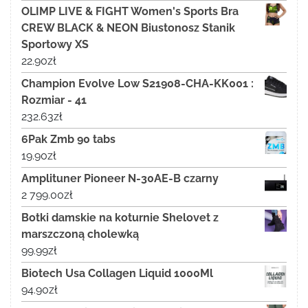
OLIMP LIVE & FIGHT Women's Sports Bra
CREW BLACK & NEON Biustonosz Stanik
Sportowy XS
22.90
zł
Champion Evolve Low S21908-CHA-KK001 :
Rozmiar - 41
232.63
zł
6Pak Zmb 90 tabs
19.90
zł
Amplituner Pioneer N-30AE-B czarny
2 799.00
zł
Botki damskie na koturnie Shelovet z
marszczoną cholewką
99.99
zł
Biotech Usa Collagen Liquid 1000Ml
94.90
zł