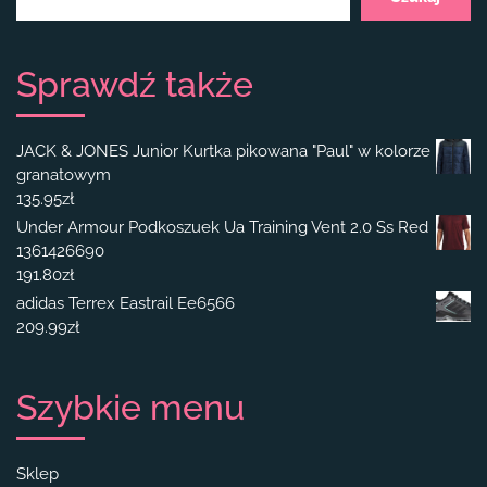
Sprawdź także
JACK & JONES Junior Kurtka pikowana "Paul" w kolorze
granatowym
135.95
zł
Under Armour Podkoszuek Ua Training Vent 2.0 Ss Red
1361426690
191.80
zł
adidas Terrex Eastrail Ee6566
209.99
zł
Szybkie menu
Sklep