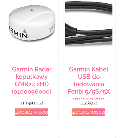
Garmin Radar
Garmin Kabel
kopułkowy
USB do
GMR24 xHD
ładowania
(0100096000)
Fenix 5/5S/5X
0101249101
11 199.00
zł
112.87
zł
Zobacz więcej
Zobacz więcej