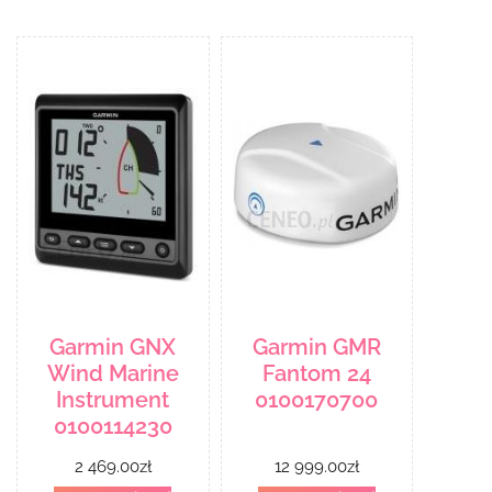
Garmin GNX
Garmin GMR
Wind Marine
Fantom 24
Instrument
0100170700
0100114230
2 469.00
zł
12 999.00
zł