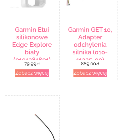
Garmin Etui
Garmin GET 10,
silikonowe
Adapter
Edge Explore
odchylenia
biały
silnika (010-
(0101281801)
11325-00)
79.99
zł
889.00
zł
Zobacz więcej
Zobacz więcej