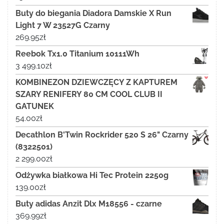
Buty do biegania Diadora Damskie X Run
Light 7 W 23527G Czarny
269.95
zł
Reebok Tx1.0 Titanium 10111Wh
3 499.10
zł
KOMBINEZON DZIEWCZĘCY Z KAPTUREM
SZARY RENIFERY 80 CM COOL CLUB II
GATUNEK
54.00
zł
Decathlon B'Twin Rockrider 520 S 26" Czarny
(8322501)
2 299.00
zł
Odżywka białkowa Hi Tec Protein 2250g
139.00
zł
Buty adidas Anzit Dlx M18556 - czarne
369.99
zł