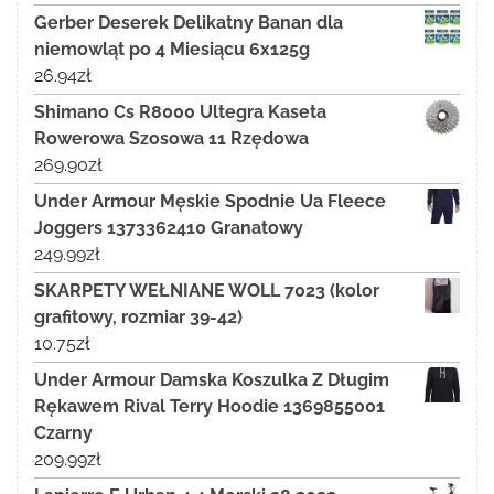
Gerber Deserek Delikatny Banan dla
niemowląt po 4 Miesiącu 6x125g
26.94
zł
Shimano Cs R8000 Ultegra Kaseta
Rowerowa Szosowa 11 Rzędowa
269.90
zł
Under Armour Męskie Spodnie Ua Fleece
Joggers 1373362410 Granatowy
249.99
zł
SKARPETY WEŁNIANE WOLL 7023 (kolor
grafitowy, rozmiar 39-42)
10.75
zł
Under Armour Damska Koszulka Z Długim
Rękawem Rival Terry Hoodie 1369855001
Czarny
209.99
zł