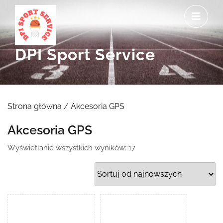
Skip
O
to
M
content
DPI Sport Service
Strona główna
/ Akcesoria GPS
Akcesoria GPS
Posortowane
Wyświetlanie wszystkich wyników: 17
według
najnowszych