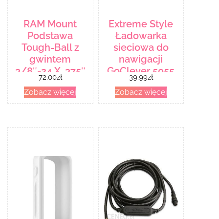
RAM Mount
Extreme Style
Podstawa
Ładowarka
Tough-Ball z
sieciowa do
gwintem
nawigacji
3/8″-24 X .375″
GoClever 5055
72.00
zł
39.99
zł
(RAPB379U372437)
5055PL 5066
Zobacz więcej
Zobacz więcej
5066FMBT
(SGPS010)