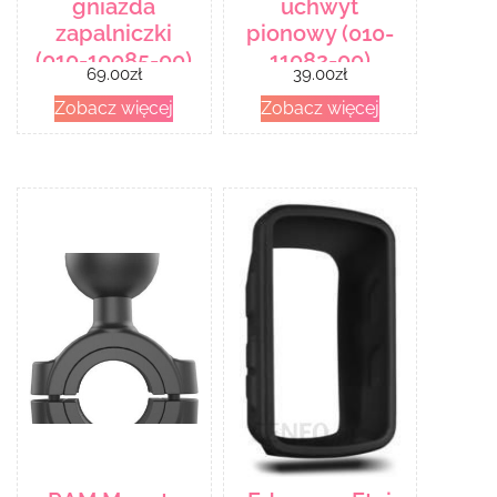
gniazda
uchwyt
zapalniczki
pionowy (010-
(010-10085-00)
11082-00)
69.00
zł
39.00
zł
Zobacz więcej
Zobacz więcej