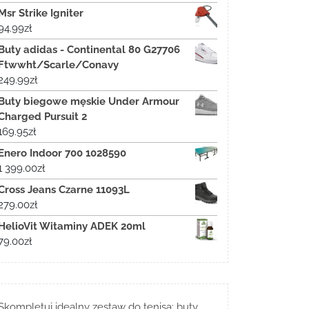
Msr Strike Igniter
94.99
zł
Buty adidas - Continental 80 G27706
Ftwwht/Scarle/Conavy
249.99
zł
Buty biegowe męskie Under Armour
Charged Pursuit 2
169.95
zł
Enero Indoor 700 1028590
1 399.00
zł
Cross Jeans Czarne 11093L
279.00
zł
HelioVit Witaminy ADEK 20ml
79.00
zł
Skompletuj idealny zestaw do tenisa: buty,