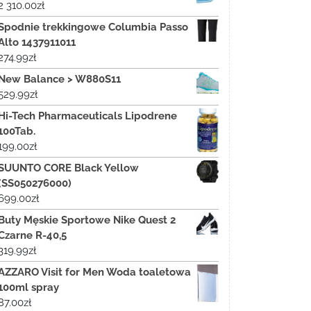
2 310.00
zł
Spodnie trekkingowe Columbia Passo
Alto 1437911011
274.99
zł
New Balance > W880S11
529.99
zł
Hi-Tech Pharmaceuticals Lipodrene
100Tab.
199.00
zł
SUUNTO CORE Black Yellow
(SS050276000)
699.00
zł
Buty Męskie Sportowe Nike Quest 2
Czarne R-40,5
319.99
zł
AZZARO Visit for Men Woda toaletowa
100ml spray
87.00
zł