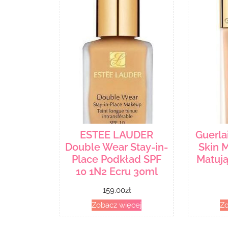
ESTEE LAUDER
Guerla
Double Wear Stay-in-
Skin 
Place Podkład SPF
Matują
10 1N2 Ecru 30ml
159.00
zł
Zobacz więcej
Zo