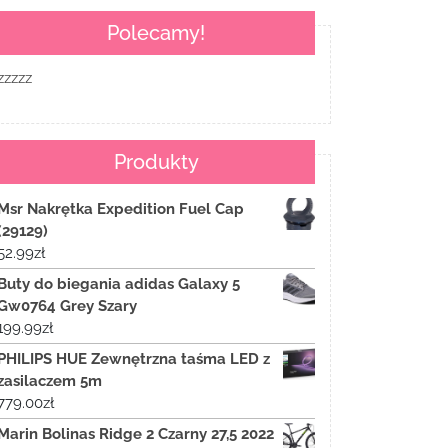
Polecamy!
zzzzz
Produkty
Msr Nakrętka Expedition Fuel Cap
(29129)
52.99
zł
Buty do biegania adidas Galaxy 5
Gw0764 Grey Szary
199.99
zł
PHILIPS HUE Zewnętrzna taśma LED z
zasilaczem 5m
779.00
zł
Marin Bolinas Ridge 2 Czarny 27,5 2022