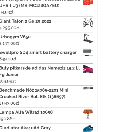
UHS-I U3 (MB-MC128GA/EU)
94.93
zł
Giant Talon 2 Ge 29 2022
4 295.00
zł
Urbogym V650
2 139.00
zł
Swellpro SD4 smart battery charger
649.00
zł
Buty piłkarskie adidas Nemeziz 19.3 Ll
Fg Junior
109.99
zł
Benchmade Nóż 15085-2201 Mini
Crooked River Bull Elk (136697)
1 943.00
zł
Lampa Alfa Witraż 10658
190.86
zł
Gladiator Ak240Ad Gray