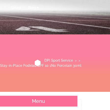
Sklep
Blog
DPI Sport Service
> >
tay-in-Place Podkład SPF 10 1N0 Porcelain 30ml
Menu