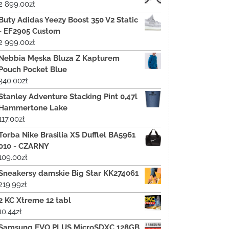
2 899.00
zł
Buty Adidas Yeezy Boost 350 V2 Static
- EF2905 Custom
2 999.00
zł
Nebbia Męska Bluza Z Kapturem
Pouch Pocket Blue
340.00
zł
Stanley Adventure Stacking Pint 0,47l
Hammertone Lake
117.00
zł
Torba Nike Brasilia XS Dufflel BA5961
010 - CZARNY
109.00
zł
Sneakersy damskie Big Star KK274061
219.99
zł
2 KC Xtreme 12 tabl
10.44
zł
Samsung EVO PLUS MicroSDXC 128GB