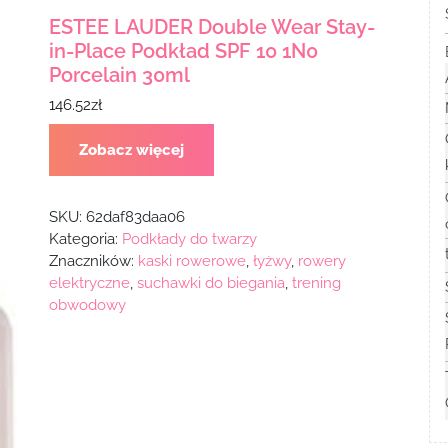
ESTEE LAUDER Double Wear Stay-
in-Place Podkład SPF 10 1N0
Porcelain 30ml
146.52
zł
Zobacz więcej
SKU:
62daf83daa06
Kategoria:
Podkłady do twarzy
Znaczników:
kaski rowerowe
,
łyżwy
,
rowery
elektryczne
,
suchawki do biegania
,
trening
obwodowy