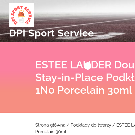
Skip
to
content
DPI Sport Service
ESTEE LAUDER Dou
Stay-in-Place Podk
1N0 Porcelain 30ml
Strona główna
/
Podkłady do twarzy
/ ESTEE LA
Porcelain 30ml