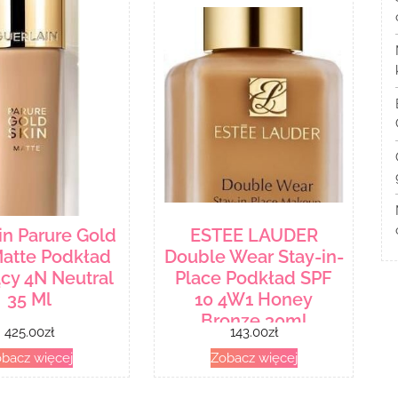
in Parure Gold
ESTEE LAUDER
Matte Podkład
Double Wear Stay-in-
cy 4N Neutral
Place Podkład SPF
35 Ml
10 4W1 Honey
Bronze 30ml
425.00
zł
143.00
zł
bacz więcej
Zobacz więcej