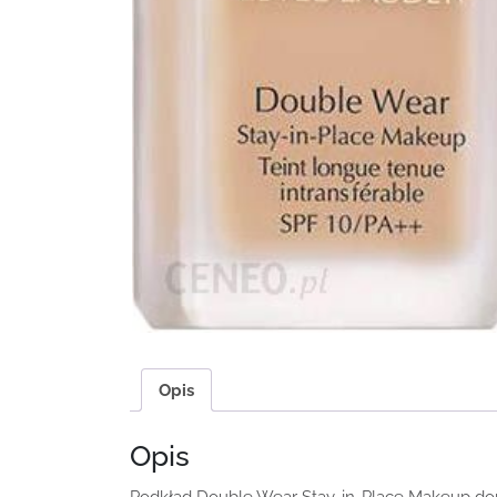
Opis
Opis
Podkład Double Wear Stay-in-Place Makeup dopa