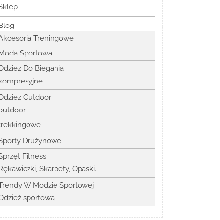
Sklep
Blog
Akcesoria Treningowe
Moda Sportowa
Odzież Do Biegania
kompresyjne
Odzież Outdoor
outdoor
trekkingowe
Sporty Drużynowe
Sprzęt Fitness
Rękawiczki, Skarpety, Opaski.
Trendy W Modzie Sportowej
Odzież sportowa