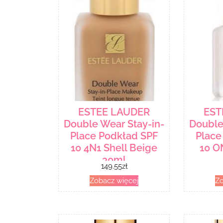
ESTEE LAUDER
EST
Double Wear Stay-in-
Double
Place Podkład SPF
Place
10 4N1 Shell Beige
10 O
30ml
149.55
zł
Zobacz więcej
Zo