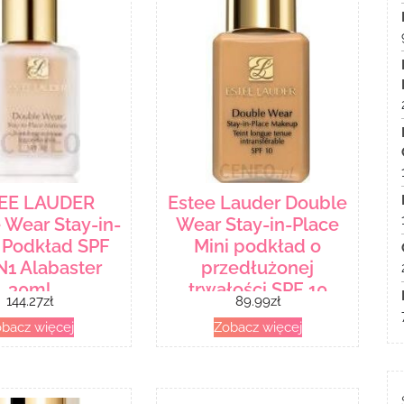
EE LAUDER
Estee Lauder Double
 Wear Stay-in-
Wear Stay-in-Place
 Podkład SPF
Mini podkład o
N1 Alabaster
przedłużonej
30ml
trwałości SPF 10
144.27
zł
89.99
zł
odcień 3C2 Pebble
bacz więcej
Zobacz więcej
15 ml