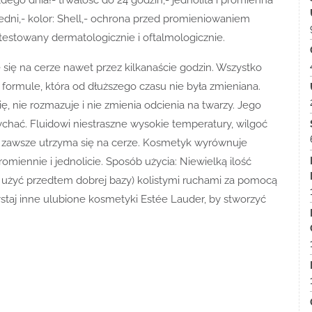
edni,- kolor: Shell,- ochrona przed promieniowaniem
estowany dermatologicznie i oftalmologicznie.
 się na cerze nawet przez kilkanaście godzin. Wszystko
 formule, która od dłuższego czasu nie była zmieniana.
ię, nie rozmazuje i nie zmienia odcienia na twarzy. Jego
ychać. Fluidowi niestraszne wysokie temperatury, wilgoć
w zawsze utrzyma się na cerze. Kosmetyk wyrównuje
romiennie i jednolicie. Sposób użycia: Niewielką ilość
 użyć przedtem dobrej bazy) kolistymi ruchami za pomocą
staj inne ulubione kosmetyki Estée Lauder, by stworzyć