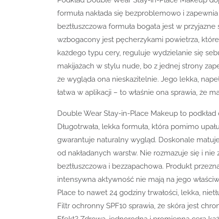
formuła nakłada się bezproblemowo i zapewni
beztłuszczowa formuła bogata jest w przyjazne
wzbogacony jest pęcherzykami powietrza, które 
każdego typu cery, reguluje wydzielanie się s
makijażach w stylu nude, bo z jednej strony zape
że wygląda ona nieskazitelnie. Jego lekka, nap
łatwa w aplikacji – to właśnie ona sprawia, że ma
Double Wear Stay-in-Place Makeup to podkład d
Długotrwała, lekka formuła, która pomimo upału
gwarantuje naturalny wygląd. Doskonale matuje 
od nakładanych warstw. Nie rozmazuje się i nie z
beztłuszczowa i bezzapachowa. Produkt przeznac
intensywna aktywność nie mają na jego właści
Place to nawet 24 godziny trwałości, lekka, nie
Filtr ochronny SPF10 sprawia, że skóra jest 
Efekt? Zdrowa, jednorodna i promienna cera każd