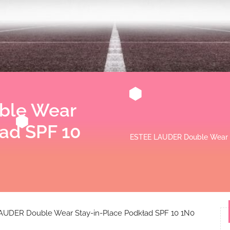
ble Wear
ład SPF 10
ESTEE LAUDER Double Wear S
UDER Double Wear Stay-in-Place Podkład SPF 10 1N0