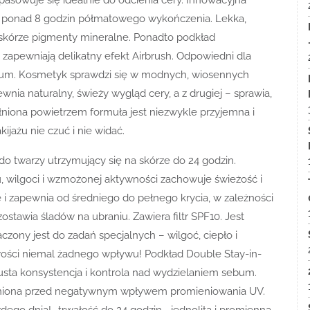
a ponad 8 godzin półmatowego wykończenia. Lekka,
 skórze pigmenty mineralne. Ponadto podkład
zapewniają delikatny efekt Airbrush. Odpowiedni dla
ebum. Kosmetyk sprawdzi się w modnych, wiosennych
wnia naturalny, świeży wygląd cery, a z drugiej – sprawia,
ełniona powietrzem formuła jest niezwykle przyjemna i
kijażu nie czuć i nie widać.
o twarzy utrzymujący się na skórze do 24 godzin.
, wilgoci i wzmożonej aktywności zachowuje świeżość i
i zapewnia od średniego do pełnego krycia, w zależności
ostawia śladów na ubraniu. Zawiera filtr SPF10. Jest
zony jest do zadań specjalnych – wilgoć, ciepło i
wości niemal żadnego wpływu! Podkład Double Stay-in-
tłusta konsystencja i kontrola nad wydzielaniem sebum.
chroniona przed negatywnym wpływem promieniowania UV.
ego dnia!- trwałość do 24 godzin,- jednolita i promienna