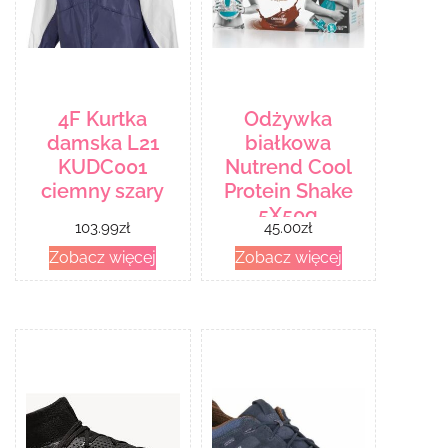
4F Kurtka
Odżywka
damska L21
białkowa
KUDC001
Nutrend Cool
ciemny szary
Protein Shake
5X50g
103.99
zł
45.00
zł
Zobacz więcej
Zobacz więcej