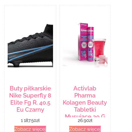
Buty piłkarskie
Activlab
Nike Superfly 8
Pharma
Elite Fg R. 40.5
Kolagen Beauty
Eu Czarny
Tabletki
Musujące 20 G
1 187.50
zł
26.90
zł
Zobacz więcej
Zobacz więcej