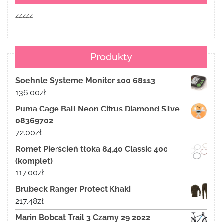
zzzzz
Produkty
Soehnle Systeme Monitor 100 68113
136.00
zł
Puma Cage Ball Neon Citrus Diamond Silve
08369702
72.00
zł
Romet Pierścień tłoka 84,40 Classic 400
(komplet)
117.00
zł
Brubeck Ranger Protect Khaki
217.48
zł
Marin Bobcat Trail 3 Czarny 29 2022