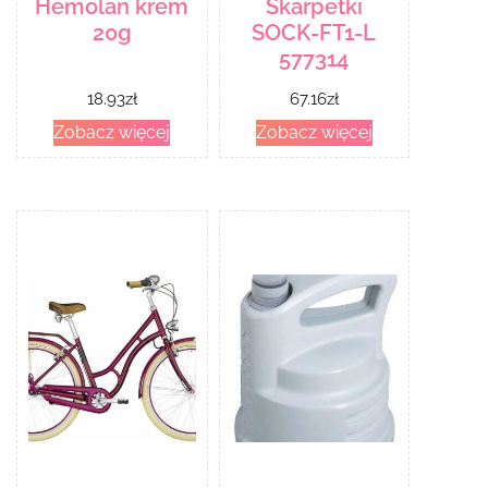
Hemolan krem
Skarpetki
20g
SOCK-FT1-L
577314
18.93
zł
67.16
zł
Zobacz więcej
Zobacz więcej