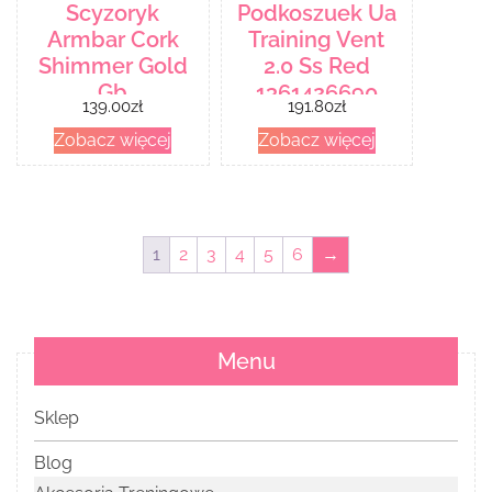
Scyzoryk
Podkoszuek Ua
Armbar Cork
Training Vent
Shimmer Gold
2.0 Ss Red
Gb
1361426690
139.00
zł
191.80
zł
Zobacz więcej
Zobacz więcej
1
2
3
4
5
6
→
Menu
Sklep
Blog