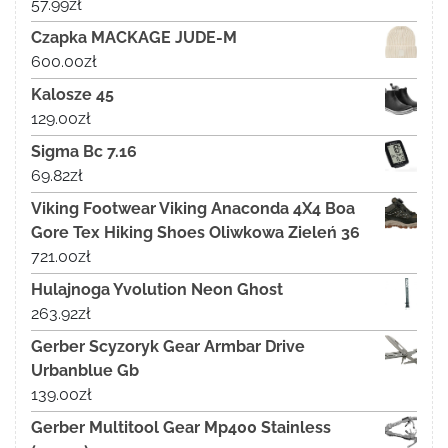
57.99
zł
Czapka MACKAGE JUDE-M
600.00
zł
Kalosze 45
129.00
zł
Sigma Bc 7.16
69.82
zł
Viking Footwear Viking Anaconda 4X4 Boa
Gore Tex Hiking Shoes Oliwkowa Zieleń 36
721.00
zł
Hulajnoga Yvolution Neon Ghost
263.92
zł
Gerber Scyzoryk Gear Armbar Drive
Urbanblue Gb
139.00
zł
Gerber Multitool Gear Mp400 Stainless