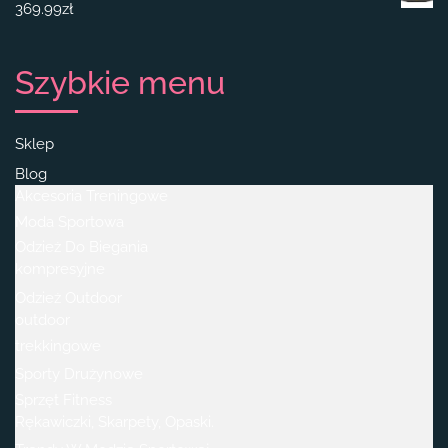
369.99
zł
Szybkie menu
Sklep
Blog
Akcesoria Treningowe
Moda Sportowa
Odzież Do Biegania
kompresyjne
Odzież Outdoor
outdoor
trekkingowe
Sporty Drużynowe
Sprzęt Fitness
Rękawiczki, Skarpety, Opaski.