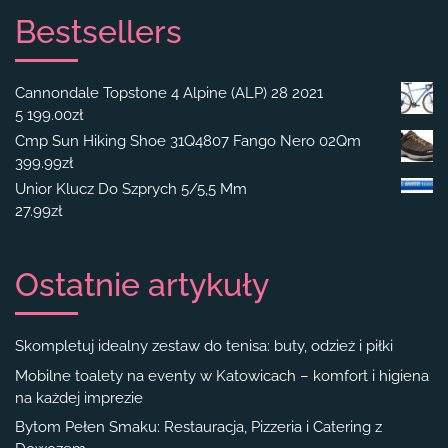
Bestsellers
Cannondale Topstone 4 Alpine (ALP) 28 2021
5 199.00
zł
Cmp Sun Hiking Shoe 31Q4807 Fango Nero 02Qm
399.99
zł
Unior Klucz Do Szprych 5/5,5 Mm
27.99
zł
Ostatnie artykuły
Skompletuj idealny zestaw do tenisa: buty, odzież i piłki
Mobilne toalety na eventy w Katowicach – komfort i higiena
na każdej imprezie
Bytom Pełen Smaku: Restauracja, Pizzeria i Catering z