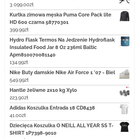
3 099.00
zł
Kurtka zimowa męska Puma Core Pack lite
HD 600 czarna 58770301
399.99
zł
Hydro Flask Termos Na Jedzenie Hydroflask
Insulated Food Jar 8 Oz 236ml Baltic
Apm810070081140
134.99
zł
Nike Buty damskie Nike Air Force 1 '07 - Biel
549.99
zł
Hantle żeliwne 2x10 kg Xylo
223.90
zł
Adidas Koszulka Entrada 18 CD8438
41.00
zł
Dziecięca Koszulka O NEILL ALL YEAR SS T-
SHIRT 1P7398-9010