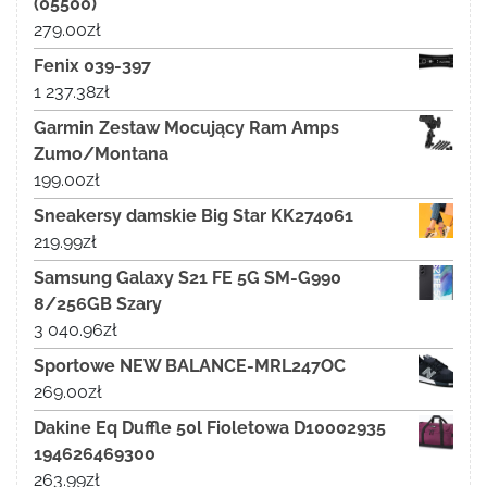
(05500)
279.00
zł
Fenix 039-397
1 237.38
zł
Garmin Zestaw Mocujący Ram Amps
Zumo/Montana
199.00
zł
Sneakersy damskie Big Star KK274061
219.99
zł
Samsung Galaxy S21 FE 5G SM-G990
8/256GB Szary
3 040.96
zł
Sportowe NEW BALANCE-MRL247OC
269.00
zł
Dakine Eq Duffle 50l Fioletowa D10002935
194626469300
263.99
zł