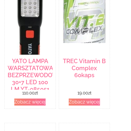
YATO LAMPA
TREC Vitamin B
WARSZTATOWA
Complex
BEZPRZEWODOWA
60kaps
30+7 LED 100
LM YT-085051
110.00
zł
19.00
zł
Zobacz więcej
Zobacz więcej