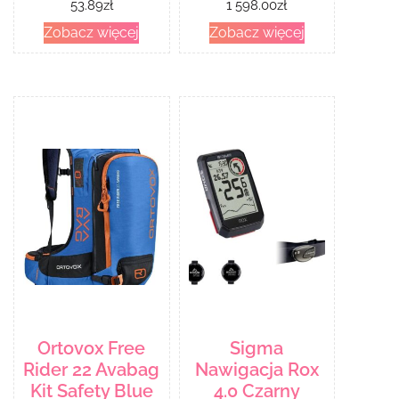
53.89
zł
1 598.00
zł
Białe 6 szt
Zobacz więcej
Zobacz więcej
Ortovox Free
Sigma
Rider 22 Avabag
Nawigacja Rox
Kit Safety Blue
4.0 Czarny