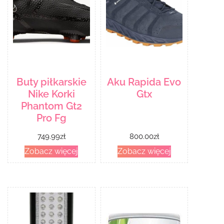
Buty piłkarskie
Aku Rapida Evo
Nike Korki
Gtx
Phantom Gt2
Pro Fg
749.99
zł
800.00
zł
Zobacz więcej
Zobacz więcej