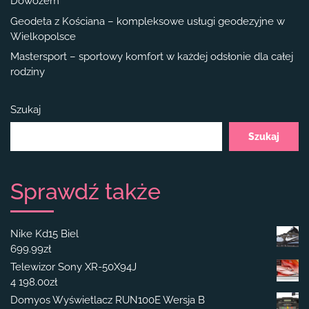
Dowozem
Geodeta z Kościana – kompleksowe usługi geodezyjne w
Wielkopolsce
Mastersport – sportowy komfort w każdej odsłonie dla całej
rodziny
Szukaj
Szukaj
Sprawdź także
Nike Kd15 Biel
699.99
zł
Telewizor Sony XR-50X94J
4 198.00
zł
Domyos Wyświetlacz RUN100E Wersja B