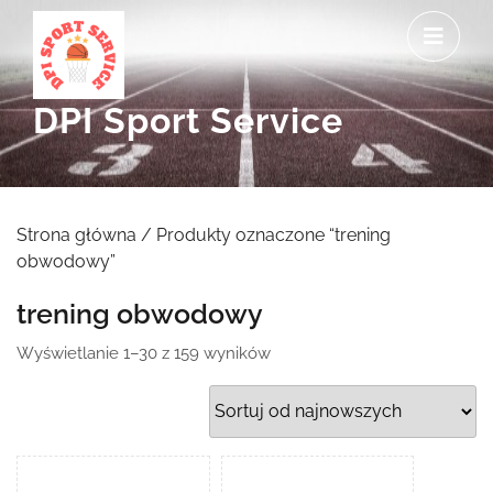
Skip
O
to
M
content
DPI Sport Service
Strona główna
/ Produkty oznaczone “trening
obwodowy”
trening obwodowy
Posortowane
Wyświetlanie 1–30 z 159 wyników
według
najnowszych