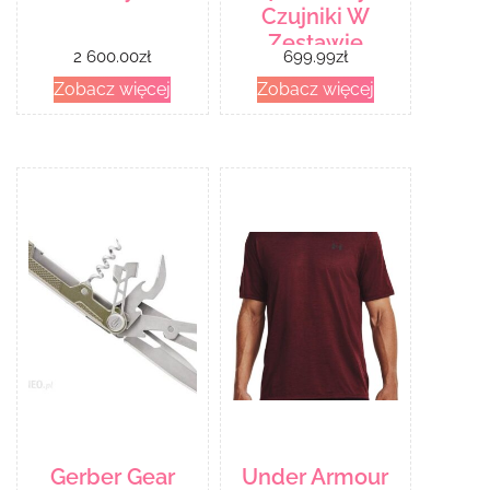
Czujniki W
Zestawie
2 600.00
zł
699.99
zł
Kadencja
Zobacz więcej
Zobacz więcej
Prędkość Tętno
Łączność Ant+
Bluetooth Low
Energy
Przekątna
Ekranu 2 4
Gerber Gear
Under Armour