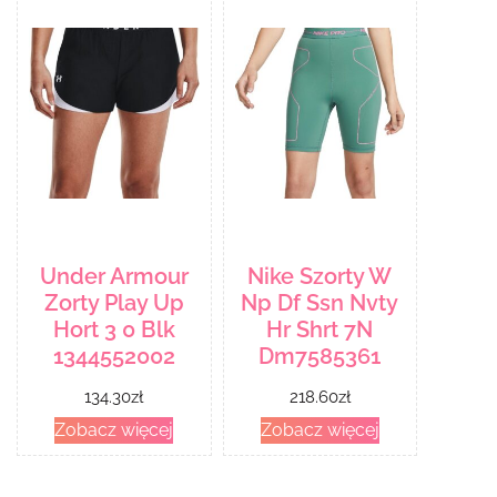
Under Armour
Nike Szorty W
Zorty Play Up
Np Df Ssn Nvty
Hort 3 0 Blk
Hr Shrt 7N
1344552002
Dm7585361
134.30
zł
218.60
zł
Zobacz więcej
Zobacz więcej