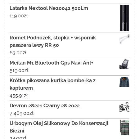
Latarka Nextool Ne20042 500Lm
119.00
zł
Romet Podnóżek, stopka + wspornik
pasażera lewy RR 50
63.00
zł
Meilan M1 Bluetooth Gps Navi Ant+
519.00
zł
Krótka pikowana kurtka bomberka z
kapturem
455.91
zł
Devron 28221 Czarny 28 2022
7 469.00
zł
Urbogym Olej Silikonowy Do Konserwacji
Bieżni
34.00
zł