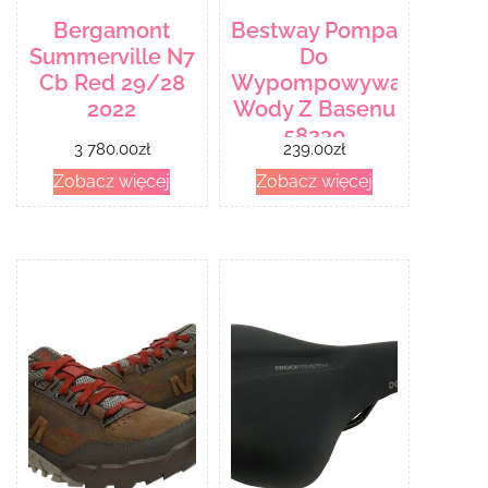
Bergamont
Bestway Pompa
Summerville N7
Do
Cb Red 29/28
Wypompowywania
2022
Wody Z Basenu
58230
3 780.00
zł
239.00
zł
Zobacz więcej
Zobacz więcej