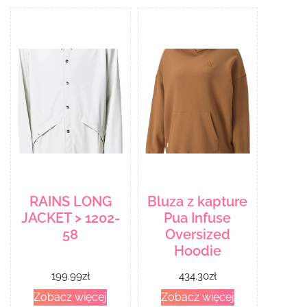
RAINS LONG
Bluza z kapture
JACKET > 1202-
Pua Infuse
58
Oversized
Hoodie
199.99
zł
434.30
zł
Zobacz więcej
Zobacz więcej