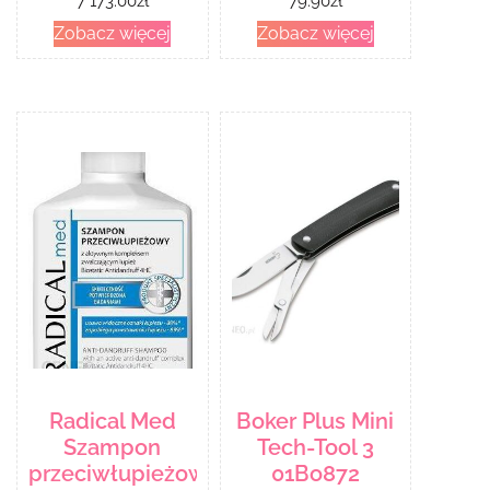
7 173.00
zł
79.90
zł
Siodełko
Zobacz więcej
Zobacz więcej
Radical Med
Boker Plus Mini
Szampon
Tech-Tool 3
przeciwłupieżowy
01Bo872