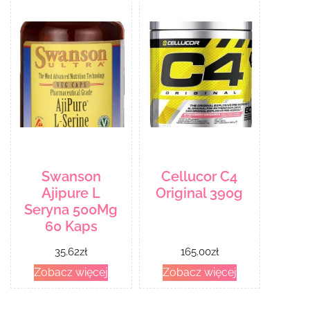
Swanson
Cellucor C4
Ajipure L
Original 390g
Seryna 500Mg
60 Kaps
35.62
zł
165.00
zł
Zobacz więcej
Zobacz więcej