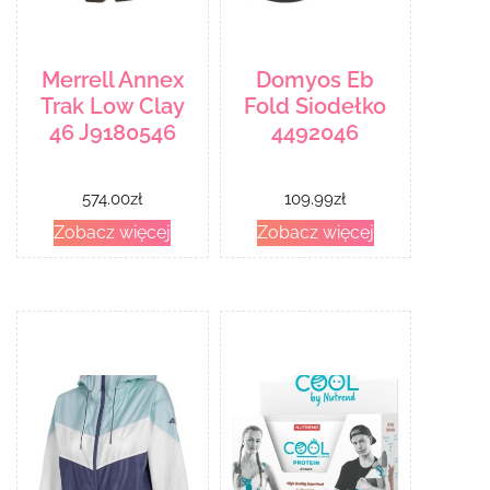
Merrell Annex
Domyos Eb
Trak Low Clay
Fold Siodełko
46 J9180546
4492046
574.00
zł
109.99
zł
Zobacz więcej
Zobacz więcej