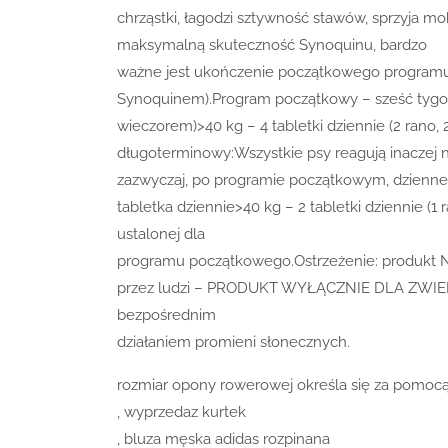
chrząstki, łagodzi sztywność stawów, sprzyja m
maksymalną skuteczność Synoquinu, bardzo
ważne jest ukończenie początkowego programu 
Synoquinem).Program początkowy – sześć tygodni:
wieczorem)>40 kg – 4 tabletki dziennie (2 ran
długoterminowy:Wszystkie psy reagują inaczej 
zazwyczaj, po programie początkowym, dzienne 
tabletka dziennie>40 kg – 2 tabletki dziennie (1
ustalonej dla
programu początkowego.Ostrzeżenie: produkt N
przez ludzi – PRODUKT WYŁĄCZNIE DLA ZWIERZĄ
bezpośrednim
działaniem promieni słonecznych.
rozmiar opony rowerowej określa się za pomocą 
, wyprzedaz kurtek
, bluza męska adidas rozpinana