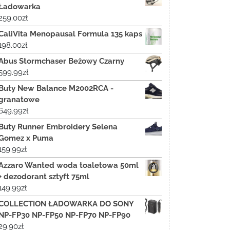
Ładowarka
259.00
zł
CaliVita Menopausal Formula 135 kaps
198.00
zł
Abus Stormchaser Beżowy Czarny
599.99
zł
Buty New Balance M2002RCA -
granatowe
649.99
zł
Buty Runner Embroidery Selena
Gomez x Puma
159.99
zł
Azzaro Wanted woda toaletowa 50ml
+ dezodorant sztyft 75ml
149.99
zł
COLLECTION ŁADOWARKA DO SONY
NP-FP30 NP-FP50 NP-FP70 NP-FP90
29.90
zł