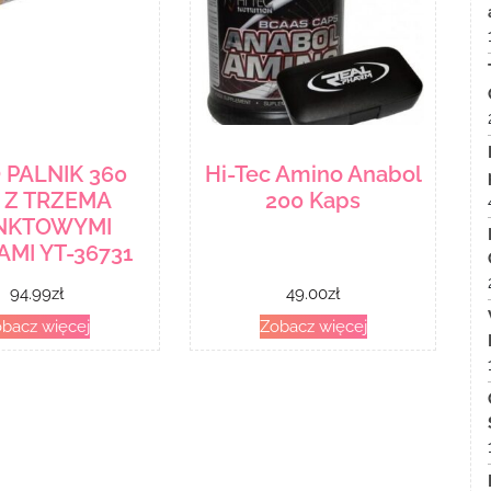
 PALNIK 360
Hi-Tec Amino Anabol
 Z TRZEMA
200 Kaps
NKTOWYMI
AMI YT-36731
94.99
zł
49.00
zł
bacz więcej
Zobacz więcej