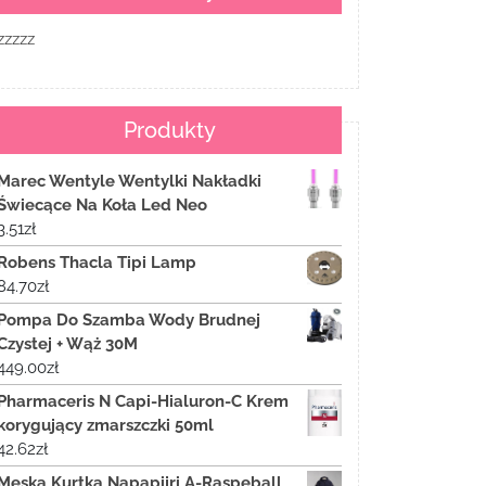
zzzzz
Produkty
Marec Wentyle Wentylki Nakładki
Świecące Na Koła Led Neo
3.51
zł
Robens Thacla Tipi Lamp
84.70
zł
Pompa Do Szamba Wody Brudnej
Czystej + Wąż 30M
449.00
zł
Pharmaceris N Capi-Hialuron-C Krem
korygujący zmarszczki 50ml
42.62
zł
Męska Kurtka Napapijri A-Raspeball