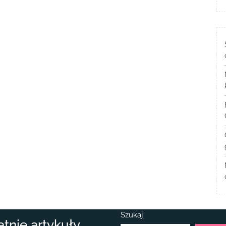
Szukaj
atnie artykuły