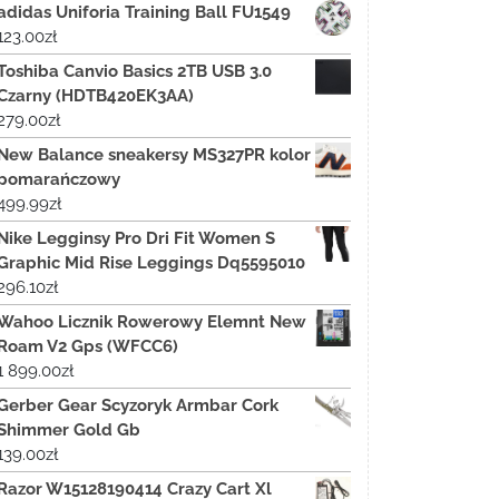
adidas Uniforia Training Ball FU1549
123.00
zł
Toshiba Canvio Basics 2TB USB 3.0
Czarny (HDTB420EK3AA)
279.00
zł
New Balance sneakersy MS327PR kolor
pomarańczowy
499.99
zł
Nike Legginsy Pro Dri Fit Women S
Graphic Mid Rise Leggings Dq5595010
296.10
zł
Wahoo Licznik Rowerowy Elemnt New
Roam V2 Gps (WFCC6)
1 899.00
zł
Gerber Gear Scyzoryk Armbar Cork
Shimmer Gold Gb
139.00
zł
Razor W15128190414 Crazy Cart Xl