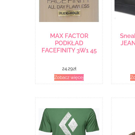
MAX FACTOR
Snea
PODKŁAD
JEAN
FACEFINITY 3W1 45
24.29
zł
Zobacz więcej
Zo