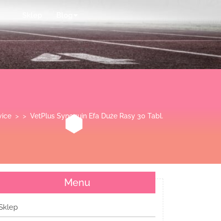
Sklep
Blog
vice
> >
VetPlus Synoquin Efa Duże Rasy 30 Tabl.
Menu
Sklep