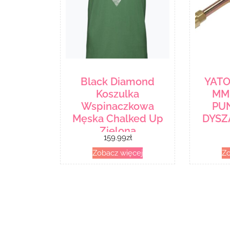
Black Diamond
YATO
Koszulka
MM
Wspinaczkowa
PU
Męska Chalked Up
DYSZ
Zielona
159.99
zł
Apuo953050Lrg1
Zobacz więcej
Zo
793661530084