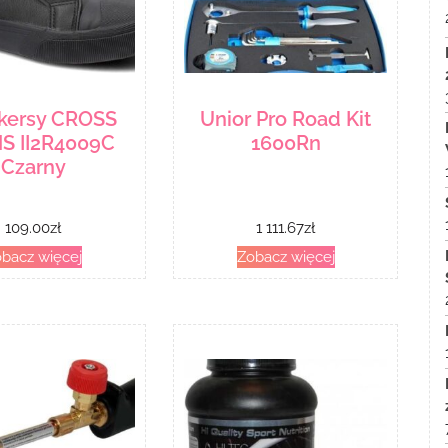
kersy CROSS
Unior Pro Road Kit
S II2R4009C
1600Rn
Czarny
109.00
zł
1 111.67
zł
bacz więcej
Zobacz więcej