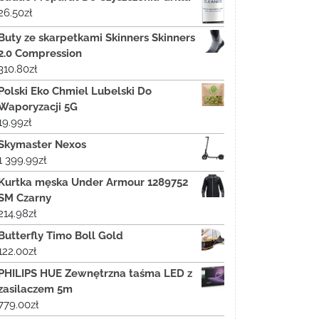
26.50
zł
Buty ze skarpetkami Skinners Skinners
2.0 Compression
310.80
zł
Polski Eko Chmiel Lubelski Do
Waporyzacji 5G
19.99
zł
Skymaster Nexos
1 399.99
zł
Kurtka męska Under Armour 1289752
SM Czarny
214.98
zł
Butterfly Timo Boll Gold
122.00
zł
PHILIPS HUE Zewnętrzna taśma LED z
zasilaczem 5m
779.00
zł