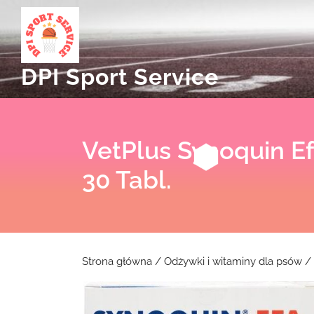
Skip
to
content
DPI Sport Service
VetPlus Synoquin E
30 Tabl.
Strona główna
/
Odżywki i witaminy dla psów
/ 