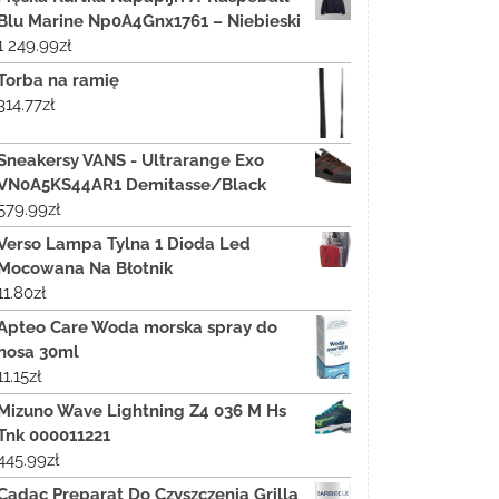
Blu Marine Np0A4Gnx1761 – Niebieski
1 249.99
zł
Torba na ramię
314.77
zł
Sneakersy VANS - Ultrarange Exo
VN0A5KS44AR1 Demitasse/Black
579.99
zł
Verso Lampa Tylna 1 Dioda Led
Mocowana Na Błotnik
11.80
zł
Apteo Care Woda morska spray do
nosa 30ml
11.15
zł
Mizuno Wave Lightning Z4 036 M Hs
Tnk 000011221
445.99
zł
Cadac Preparat Do Czyszczenia Grilla