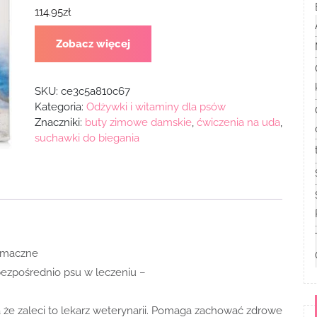
114.95
zł
Zobacz więcej
SKU:
ce3c5a810c67
Kategoria:
Odżywki i witaminy dla psów
Znaczniki:
buty zimowe damskie
,
ćwiczenia na uda
,
suchawki do biegania
 smaczne
bezpośrednio psu w leczeniu –
 że zaleci to lekarz weterynarii. Pomaga zachować zdrowe