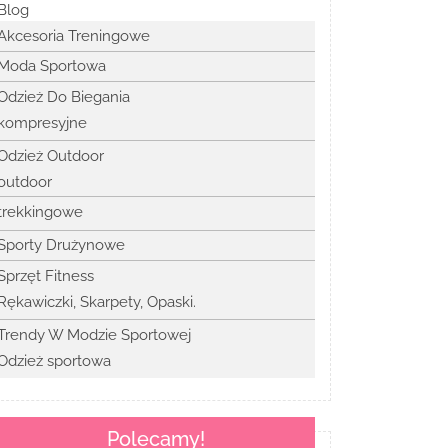
Blog
Akcesoria Treningowe
Moda Sportowa
Odzież Do Biegania
kompresyjne
Odzież Outdoor
outdoor
trekkingowe
Sporty Drużynowe
Sprzęt Fitness
Rękawiczki, Skarpety, Opaski.
Trendy W Modzie Sportowej
Odzież sportowa
Polecamy!