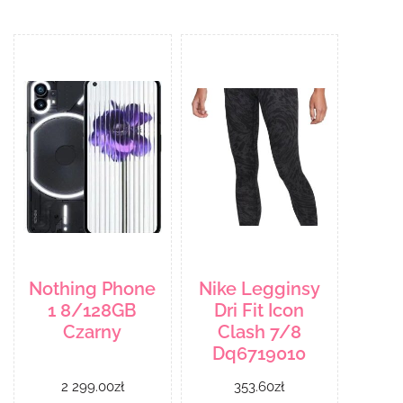
Nothing Phone
Nike Legginsy
1 8/128GB
Dri Fit Icon
Czarny
Clash 7/8
Dq6719010
2 299.00
zł
353.60
zł