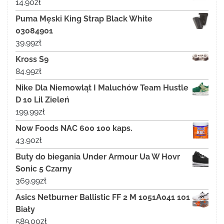
14.90
zł
Puma Męski King Strap Black White
03084901
39.99
zł
Kross S9
84.99
zł
Nike Dla Niemowląt I Maluchów Team Hustle
D 10 Lil Zieleń
199.99
zł
Now Foods NAC 600 100 kaps.
43.90
zł
Buty do biegania Under Armour Ua W Hovr
Sonic 5 Czarny
369.99
zł
Asics Netburner Ballistic FF 2 M 1051A041 101
Biały
589.00
zł