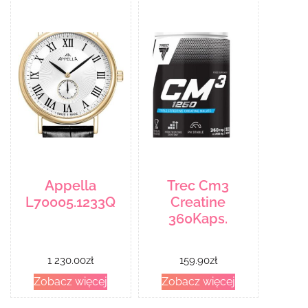
Appella
Trec Cm3
L70005.1233Q
Creatine
360Kaps.
1 230.00
zł
159.90
zł
Zobacz więcej
Zobacz więcej