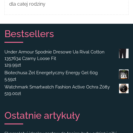
dla całej rodziny
Bestsellers
Under Armour Spodnie Dresowe Ua Rival Cotton
1357634 Czarny Loose Fit
129.99
zł
Biotechusa Żel Energetyczny Energy Gel 60g
5.59
zł
Watchmark Smartwatch Fashion Active Ochra Żółty
519.00
zł
Ostatnie artykuły