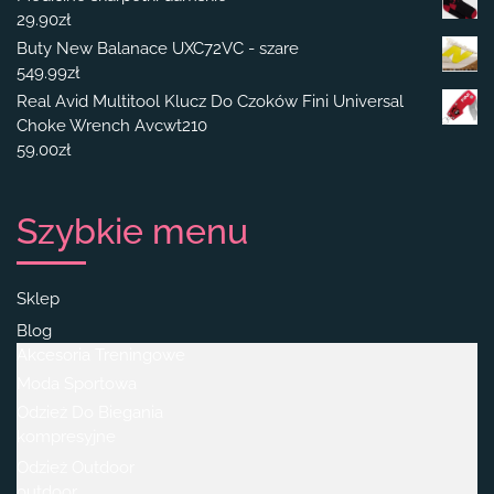
29.90
zł
Buty New Balanace UXC72VC - szare
549.99
zł
Real Avid Multitool Klucz Do Czoków Fini Universal
Choke Wrench Avcwt210
59.00
zł
Szybkie menu
Sklep
Blog
Akcesoria Treningowe
Moda Sportowa
Odzież Do Biegania
kompresyjne
Odzież Outdoor
outdoor