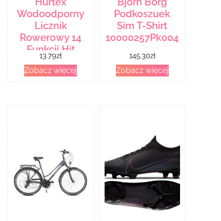
Hurtex
Björn Borg
Wodoodporny
Podkoszuek
Licznik
Sim T-Shirt
Rowerowy 14
10000257Pk004
Funkcji Hit
13.79
zł
145.30
zł
Zobacz więcej
Zobacz więcej