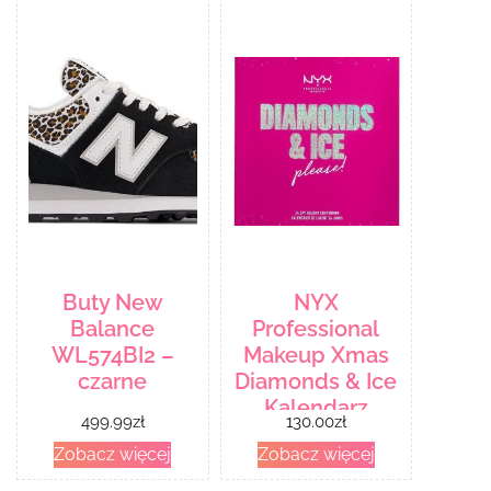
Buty New
NYX
Balance
Professional
WL574BI2 –
Makeup Xmas
czarne
Diamonds & Ice
Kalendarz
499.99
zł
130.00
zł
adwentowy
Zobacz więcej
Zobacz więcej
2020