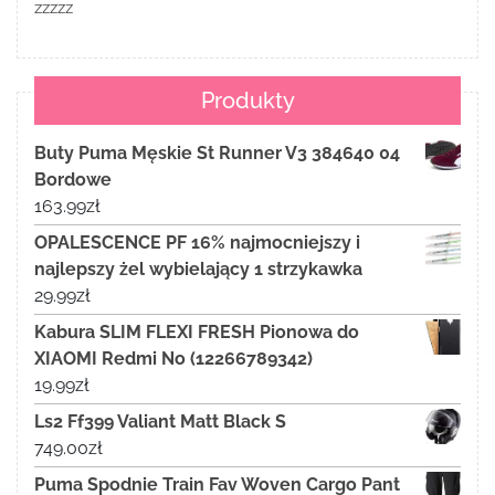
zzzzz
Produkty
Buty Puma Męskie St Runner V3 384640 04
Bordowe
163.99
zł
OPALESCENCE PF 16% najmocniejszy i
najlepszy żel wybielający 1 strzykawka
29.99
zł
Kabura SLIM FLEXI FRESH Pionowa do
XIAOMI Redmi No (12266789342)
19.99
zł
Ls2 Ff399 Valiant Matt Black S
749.00
zł
Puma Spodnie Train Fav Woven Cargo Pant