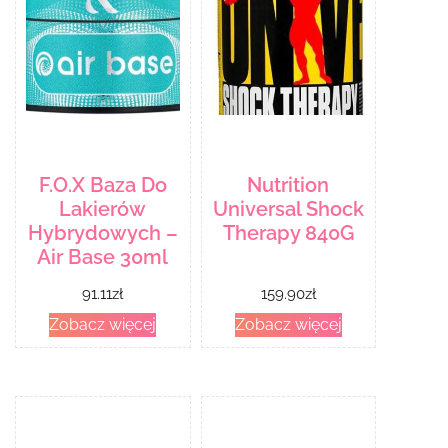
F.O.X Baza Do
Nutrition
Lakierów
Universal Shock
Hybrydowych –
Therapy 840G
Air Base 30ml
91.11
zł
159.90
zł
Zobacz więcej
Zobacz więcej