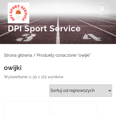
Skip
O
to
M
content
DPI Sport Service
Strona główna
/ Produkty oznaczone “owijki”
owijki
Posortowane
Wyświetlanie 1–30 z 175 wyników
według
najnowszych