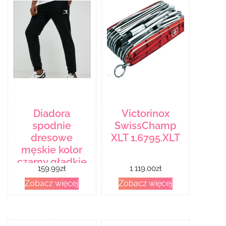
Diadora
Victorinox
spodnie
SwissChamp
dresowe
XLT 1.6795.XLT
męskie kolor
czarny gładkie
159.99
zł
1 119.00
zł
Zobacz więcej
Zobacz więcej