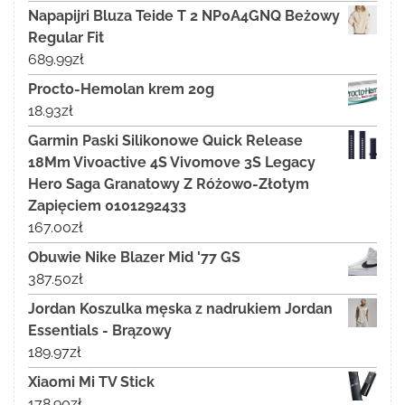
Napapijri Bluza Teide T 2 NP0A4GNQ Beżowy
Regular Fit
689.99
zł
Procto-Hemolan krem 20g
18.93
zł
Garmin Paski Silikonowe Quick Release
18Mm Vivoactive 4S Vivomove 3S Legacy
Hero Saga Granatowy Z Różowo-Złotym
Zapięciem 0101292433
167.00
zł
Obuwie Nike Blazer Mid '77 GS
387.50
zł
Jordan Koszulka męska z nadrukiem Jordan
Essentials - Brązowy
189.97
zł
Xiaomi Mi TV Stick
178.90
zł