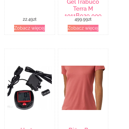
Gel Trabuco
Terra M
1011B029 009
22.49
zł
499.99
zł
Czarny
Zobacz więcej
Zobacz więcej