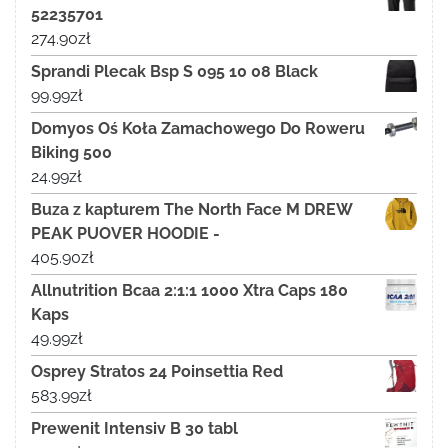
52235701
274.90
zł
Sprandi Plecak Bsp S 095 10 08 Black
99.99
zł
Domyos Oś Koła Zamachowego Do Roweru
Biking 500
24.99
zł
Buza z kapturem The North Face M DREW
PEAK PUOVER HOODIE -
405.90
zł
Allnutrition Bcaa 2:1:1 1000 Xtra Caps 180
Kaps
49.99
zł
Osprey Stratos 24 Poinsettia Red
583.99
zł
Prewenit Intensiv B 30 tabl