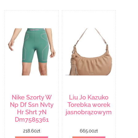
Nike Szorty W
Liu Jo Kazuko
Np Df Ssn Nvty
Torebka worek
Hr Shrt 7N
jasnobrązowym
Dm7585361
218.60
zł
665.00
zł