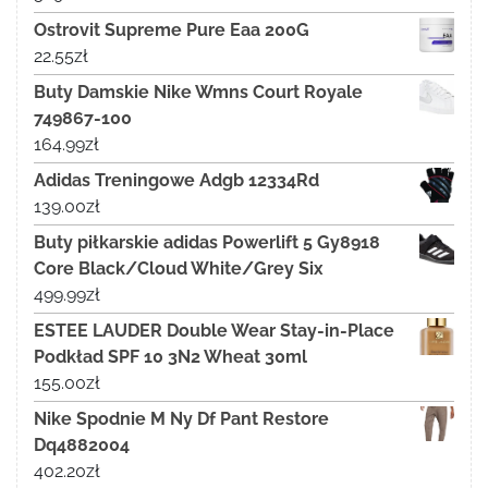
Ostrovit Supreme Pure Eaa 200G
22.55
zł
Buty Damskie Nike Wmns Court Royale
749867-100
164.99
zł
Adidas Treningowe Adgb 12334Rd
139.00
zł
Buty piłkarskie adidas Powerlift 5 Gy8918
Core Black/Cloud White/Grey Six
499.99
zł
ESTEE LAUDER Double Wear Stay-in-Place
Podkład SPF 10 3N2 Wheat 30ml
155.00
zł
Nike Spodnie M Ny Df Pant Restore
Dq4882004
402.20
zł