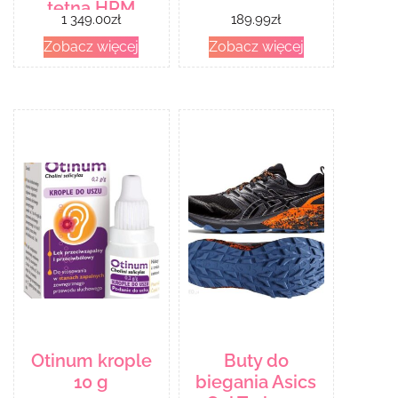
tętna HRM
1 349.00
zł
189.99
zł
Elevate
Zobacz więcej
Zobacz więcej
liminkowy /
niebieskoszary
pasek
(100262602)
Otinum krople
Buty do
10 g
biegania Asics