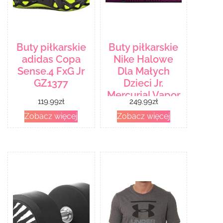
Buty piłkarskie
Buty piłkarskie
adidas Copa
Nike Halowe
Sense.4 FxG Jr
Dla Małych
GZ1377
Dzieci Jr.
Mercurial Vapor
119.99
zł
249.99
zł
15 Club Km Ic
Zobacz więcej
Zobacz więcej
Czerwony