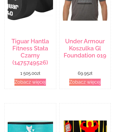
Tiguar Hantla
Under Armour
Fitness Stała
Koszulka Gl
Czarny
Foundation 019
(1475749526)
1 505.00
zł
69.95
zł
Zobacz więcej
Zobacz więcej