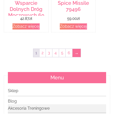
Wsparcie
Spice Missile
Dolnych Dróg
79496
Moczowych 60
42.87
zł
59.00
zł
kaps.
Zobacz więcej
Zobacz więcej
1
2
3
4
5
6
→
Menu
Sklep
Blog
Akcesoria Treningowe