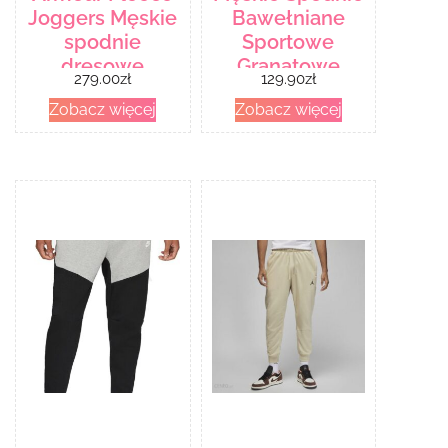
Joggers Męskie
Bawełniane
spodnie
Sportowe
dresowe
Granatowe
279.00
zł
129.90
zł
1357123 XXL
Zobacz więcej
Zobacz więcej