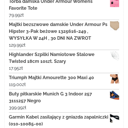
Torba damska Under Armour Womens
Favorite Tote
79.99
zł
Majtki bezszwowe damskie Under Armour Ps
Hipster 3-Pak beżowe 1325616-249 ,
WYSYŁKA W 24H , 30 DNI NA ZWROT
129.99
zł
Highlander Szpilki Namiotowe Stalowe
Twisted 18cm 10szt. Szary
17.95
zł
Triumph Majtki Amourette 300 Maxi 40
119.00
zł
Buty piłkarskie Munich G 3 Indoor 257
3111257 Negro
399.99
zł
Garmin Kabel zasilający z gniazda zapalniczki
(010-10085-00)