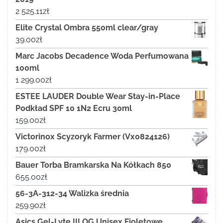
2 525.11
zł
Elite Crystal Ombra 550ml clear/gray
39.00
zł
Marc Jacobs Decadence Woda Perfumowana
100ml
1 299.00
zł
ESTEE LAUDER Double Wear Stay-in-Place
Podkład SPF 10 1N2 Ecru 30ml
159.00
zł
Victorinox Scyzoryk Farmer (Vx0824126)
179.00
zł
Bauer Torba Bramkarska Na Kółkach 850
655.00
zł
56-3A-312-34 Walizka średnia
259.90
zł
Asics Gel-Lyte III OG Unisex Fioletowe