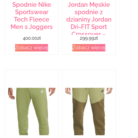
Spodnie Nike
Jordan Męskie
Sportswear
spodnie z
Tech Fleece
dzianiny Jordan
Men s Joggers
Dri-FIT Sport
Crossover –
400.00
zł
299.99
zł
Brązowy
Zobacz więcej
Zobacz więcej