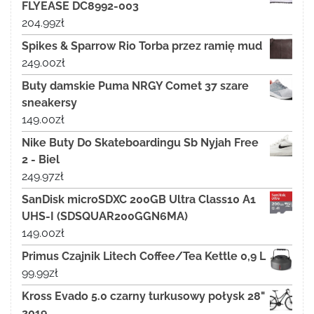
FLYEASE DC8992-003
204.99
zł
Spikes & Sparrow Rio Torba przez ramię mud
249.00
zł
Buty damskie Puma NRGY Comet 37 szare
sneakersy
149.00
zł
Nike Buty Do Skateboardingu Sb Nyjah Free
2 - Biel
249.97
zł
SanDisk microSDXC 200GB Ultra Class10 A1
UHS-I (SDSQUAR200GGN6MA)
149.00
zł
Primus Czajnik Litech Coffee/Tea Kettle 0,9 L
99.99
zł
Kross Evado 5.0 czarny turkusowy połysk 28"
2019