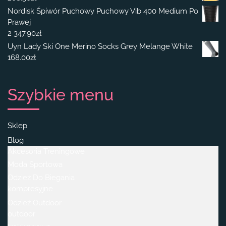
Nordisk Śpiwór Puchowy Puchowy Vib 400 Medium Po
Prawej
2 347.90
zł
Uyn Lady Ski One Merino Socks Grey Melange White
168.00
zł
Szybkie menu
Sklep
Blog
Akcesoria Treningowe
Moda Sportowa
Odzież Do Biegania
kompresyjne
Odzież Outdoor
outdoor