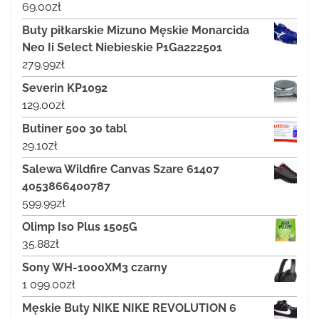
69.00
zł
Buty piłkarskie Mizuno Męskie Monarcida
Neo Ii Select Niebieskie P1Ga222501
279.99
zł
Severin KP1092
129.00
zł
Butiner 500 30 tabl
29.10
zł
Salewa Wildfire Canvas Szare 61407
4053866400787
599.99
zł
Olimp Iso Plus 1505G
35.88
zł
Sony WH-1000XM3 czarny
1 099.00
zł
Męskie Buty NIKE NIKE REVOLUTION 6