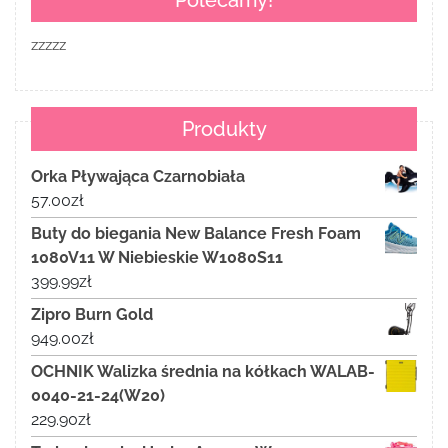
Polecamy!
zzzzz
Produkty
Orka Pływająca Czarnobiała
57.00
zł
Buty do biegania New Balance Fresh Foam
1080V11 W Niebieskie W1080S11
399.99
zł
Zipro Burn Gold
949.00
zł
OCHNIK Walizka średnia na kółkach WALAB-
0040-21-24(W20)
229.90
zł