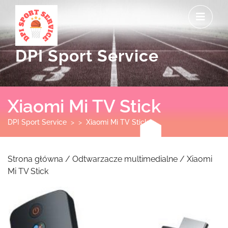
Skip
O
to
M
content
DPI Sport Service
Xiaomi Mi TV Stick
DPI Sport Service
> >
Xiaomi Mi TV Stick
Strona główna
/
Odtwarzacze multimedialne
/ Xiaomi
Mi TV Stick