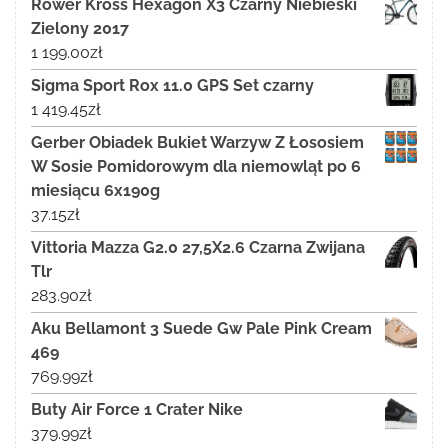
Rower Kross Hexagon X3 Czarny Niebieski
Zielony 2017
1 199.00
zł
Sigma Sport Rox 11.0 GPS Set czarny
1 419.45
zł
Gerber Obiadek Bukiet Warzyw Z Łososiem
W Sosie Pomidorowym dla niemowląt po 6
miesiącu 6x190g
37.15
zł
Vittoria Mazza G2.0 27,5X2.6 Czarna Zwijana
Tlr
283.90
zł
Aku Bellamont 3 Suede Gw Pale Pink Cream
469
769.99
zł
Buty Air Force 1 Crater Nike
379.99
zł