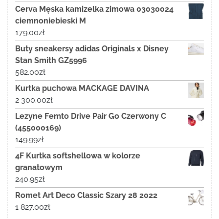
Cerva Męska kamizelka zimowa 03030024
ciemnoniebieski M
179.00
zł
Buty sneakersy adidas Originals x Disney
Stan Smith GZ5996
582.00
zł
Kurtka puchowa MACKAGE DAVINA
2 300.00
zł
Lezyne Femto Drive Pair Go Czerwony C
(455000169)
149.99
zł
4F Kurtka softshellowa w kolorze
granatowym
240.95
zł
Romet Art Deco Classic Szary 28 2022
1 827.00
zł