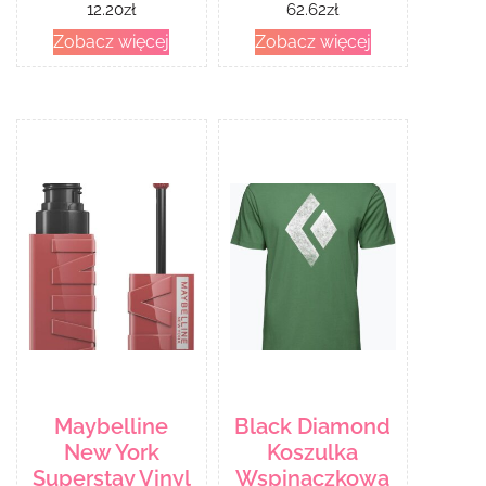
12.20
zł
62.62
zł
ssania
Zobacz więcej
Zobacz więcej
Maybelline
Black Diamond
New York
Koszulka
Superstay Vinyl
Wspinaczkowa