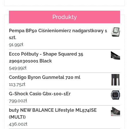
Produkty
Pempa BP50 Ciśnieniomierz nadgarstkowy 1
szt.
91.99
zł
Ecco Półbuty - Shape Squared 35
29050301001 Black
549.99
zł
Contigo Byron Gunmetal 720 ml
113.75
zł
G-Shock Casio Gbx-100-1Er
799.00
zł
buty NEW BALANCE Lifestyle ML574ISE
(MULTI)
436.00
zł