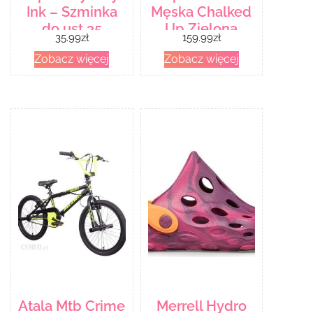
Ink – Szminka
Męska Chalked
do ust 35
Up Zielona
35.99
zł
159.99
zł
Cheeky
Apuo953050Lrg1
Zobacz więcej
Zobacz więcej
793661530084
Atala Mtb Crime
Merrell Hydro