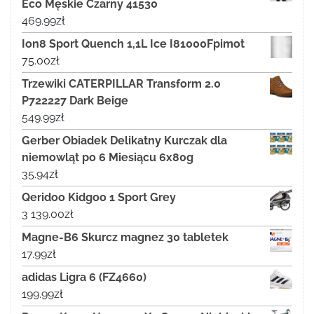
Eco Męskie Czarny 41530
469.99
zł
Ion8 Sport Quench 1,1L Ice I81000Fpimot
75.00
zł
Trzewiki CATERPILLAR Transform 2.0
P722227 Dark Beige
549.99
zł
Gerber Obiadek Delikatny Kurczak dla
niemowląt po 6 Miesiącu 6x80g
35.94
zł
Qeridoo Kidgoo 1 Sport Grey
3 139.00
zł
Magne-B6 Skurcz magnez 30 tabletek
17.99
zł
adidas Ligra 6 (FZ4660)
199.99
zł