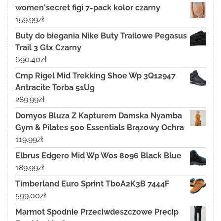
women'secret figi 7-pack kolor czarny
159.99
zł
Buty do biegania Nike Buty Trailowe Pegasus
Trail 3 Gtx Czarny
690.40
zł
Cmp Rigel Mid Trekking Shoe Wp 3Q12947
Antracite Torba 51Ug
289.99
zł
Domyos Bluza Z Kapturem Damska Nyamba
Gym & Pilates 500 Essentials Brązowy Ochra
119.99
zł
Elbrus Edgero Mid Wp Wos 8096 Black Blue
189.99
zł
Timberland Euro Sprint Tb0A2K3B 7444F
599.00
zł
Marmot Spodnie Przeciwdeszczowe Precip