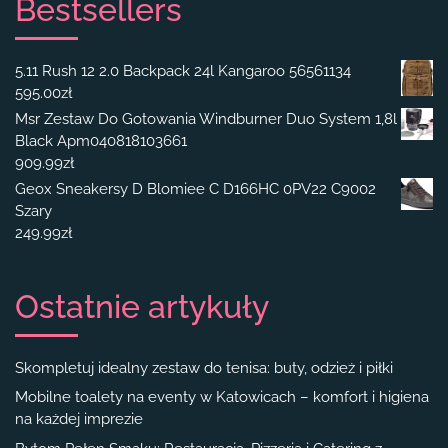
Bestsellers
5.11 Rush 12 2.0 Backpack 24l Kangaroo 56561134
595.00
zł
Msr Zestaw Do Gotowania Windburner Duo System 1,8l
Black Apm040818103661
909.99
zł
Geox Sneakersy D Blomiee C D166HC 0PV22 C9002
Szary
249.99
zł
Ostatnie artykuły
Skompletuj idealny zestaw do tenisa: buty, odzież i piłki
Mobilne toalety na eventy w Katowicach – komfort i higiena
na każdej imprezie