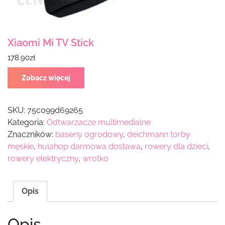
Xiaomi Mi TV Stick
178.90
zł
Zobacz więcej
SKU:
75c099d69265
Kategoria:
Odtwarzacze multimedialne
Znaczników:
baseny ogrodowy
,
deichmann torby
męskie
,
hulahop darmowa dostawa
,
rowery dla dzieci
,
rowery elektryczny
,
wrotko
Opis
Opis