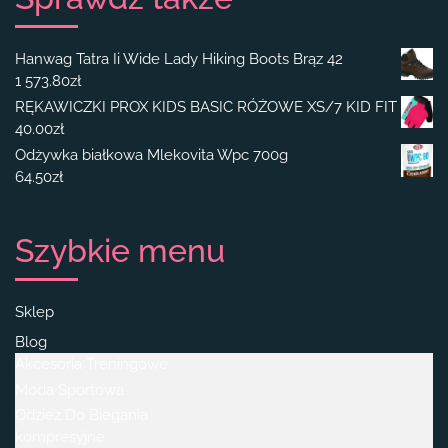
Hanwag Tatra Ii Wide Lady Hiking Boots Brąz 42
1 573.80
zł
RĘKAWICZKI PROX KIDS BASIC RÓŻOWE XS/7 KID FIT
40.00
zł
Odżywka białkowa Mlekovita Wpc 700g
64.50
zł
Szybkie menu
Sklep
Blog
Akcesoria Treningowe
Moda Sportowa
Odzież Do Biegania
kompresyjne