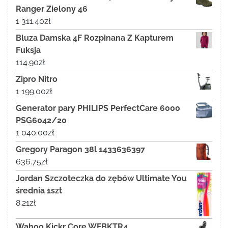
Ranger Zielony 46
1 311.40
zł
Bluza Damska 4F Rozpinana Z Kapturem
Fuksja
114.90
zł
Zipro Nitro
1 199.00
zł
Generator pary PHILIPS PerfectCare 6000
PSG6042/20
1 040.00
zł
Gregory Paragon 38l 1433636397
636.75
zł
Jordan Szczoteczka do zębów Ultimate You
średnia 1szt
8.21
zł
Wahoo Kickr Core WFBKTR4