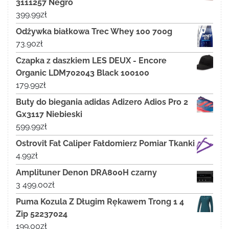
3111257 Negro
399.99
zł
Odżywka białkowa Trec Whey 100 700g
73.90
zł
Czapka z daszkiem LES DEUX - Encore
Organic LDM702043 Black 100100
179.99
zł
Buty do biegania adidas Adizero Adios Pro 2
Gx3117 Niebieski
599.99
zł
Ostrovit Fat Caliper Fałdomierz Pomiar Tkanki
4.99
zł
Amplituner Denon DRA800H czarny
3 499.00
zł
Puma Kozula Z Długim Rękawem Trong 1 4
Zip 52237024
199.00
zł