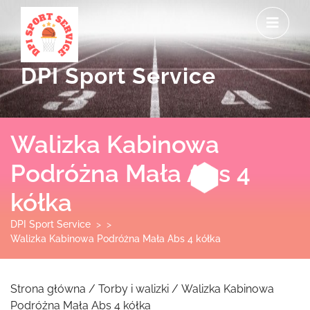
Skip
O
to
M
content
DPI Sport Service
Walizka Kabinowa
Podróżna Mała Abs 4
kółka
DPI Sport Service
> >
Walizka Kabinowa Podróżna Mała Abs 4 kółka
Strona główna
/
Torby i walizki
/ Walizka Kabinowa
Podróżna Mała Abs 4 kółka