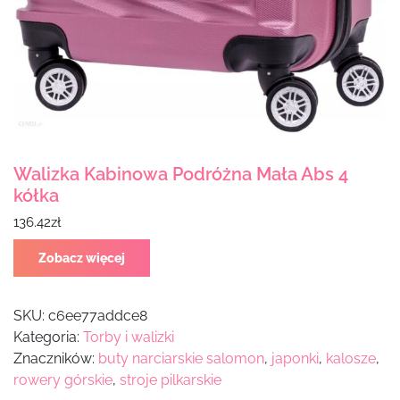
Walizka Kabinowa Podróżna Mała Abs 4
kółka
136.42
zł
Zobacz więcej
SKU:
c6ee77addce8
Kategoria:
Torby i walizki
Znaczników:
buty narciarskie salomon
,
japonki
,
kalosze
,
rowery górskie
,
stroje pilkarskie