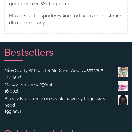
geodezyjne w Wielkopolsce
Mastersport – sportowy komfort w każdej odsłonie
dla całej rodziny
Bestsellers
Nike Szorty W Np Df R 3In Short Aop Dq5573365
203.50
zł
Maść z tymianku 250ml
16.00
zł
Bluza z kapturem z mieszanki bawełny Logo sweat
hood
199.00
zł