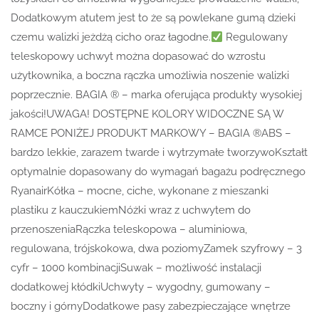
Dodatkowym atutem jest to że są powlekane gumą dzieki
czemu walizki jeżdżą cicho oraz łagodne.
Regulowany
teleskopowy uchwyt można dopasować do wzrostu
użytkownika, a boczna rączka umożliwia noszenie walizki
poprzecznie. BAGIA ® – marka oferująca produkty wysokiej
jakości!UWAGA! DOSTĘPNE KOLORY WIDOCZNE SĄ W
RAMCE PONIŻEJ PRODUKT MARKOWY – BAGIA ®ABS –
bardzo lekkie, zarazem twarde i wytrzymałe tworzywoKształt
optymalnie dopasowany do wymagań bagażu podręcznego
RyanairKółka – mocne, ciche, wykonane z mieszanki
plastiku z kauczukiemNóżki wraz z uchwytem do
przenoszeniaRączka teleskopowa – aluminiowa,
regulowana, trójskokowa, dwa poziomyZamek szyfrowy – 3
cyfr – 1000 kombinacjiSuwak – możliwość instalacji
dodatkowej kłódkiUchwyty – wygodny, gumowany –
boczny i górnyDodatkowe pasy zabezpieczające wnętrze