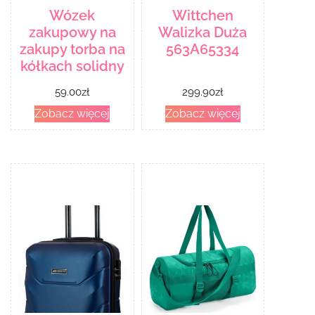
Wózek
Wittchen
zakupowy na
Walizka Duża
zakupy torba na
563A65334
kółkach solidny
59.00
zł
299.90
zł
Zobacz więcej
Zobacz więcej