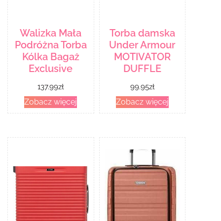
Walizka Mała
Torba damska
Podróżna Torba
Under Armour
Kólka Bagaż
MOTIVATOR
Exclusive
DUFFLE
137.99
zł
99.95
zł
Zobacz więcej
Zobacz więcej