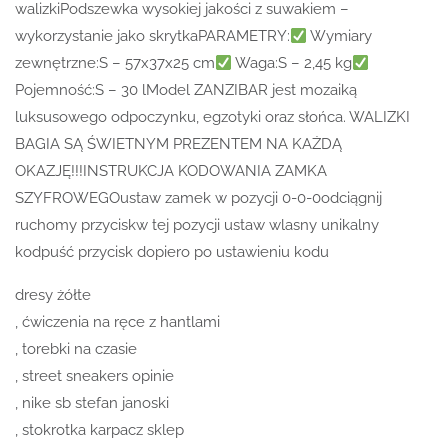
walizkiPodszewka wysokiej jakości z suwakiem –
wykorzystanie jako skrytkaPARAMETRY:
Wymiary
zewnętrzne:S – 57x37x25 cm
Waga:S – 2,45 kg
Pojemność:S – 30 lModel ZANZIBAR jest mozaiką
luksusowego odpoczynku, egzotyki oraz słońca. WALIZKI
BAGIA SĄ ŚWIETNYM PREZENTEM NA KAŻDĄ
OKAZJĘ!!!INSTRUKCJA KODOWANIA ZAMKA
SZYFROWEGOustaw zamek w pozycji 0-0-0odciągnij
ruchomy przyciskw tej pozycji ustaw wlasny unikalny
kodpuść przycisk dopiero po ustawieniu kodu
dresy żółte
, ćwiczenia na ręce z hantlami
, torebki na czasie
, street sneakers opinie
, nike sb stefan janoski
, stokrotka karpacz sklep