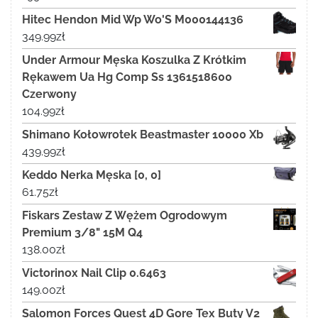
Hitec Hendon Mid Wp Wo'S M000144136
349.99
zł
Under Armour Męska Koszulka Z Krótkim
Rękawem Ua Hg Comp Ss 1361518600
Czerwony
104.99
zł
Shimano Kołowrotek Beastmaster 10000 Xb
439.99
zł
Keddo Nerka Męska [0, 0]
61.75
zł
Fiskars Zestaw Z Wężem Ogrodowym
Premium 3/8" 15M Q4
138.00
zł
Victorinox Nail Clip 0.6463
149.00
zł
Salomon Forces Quest 4D Gore Tex Buty V2