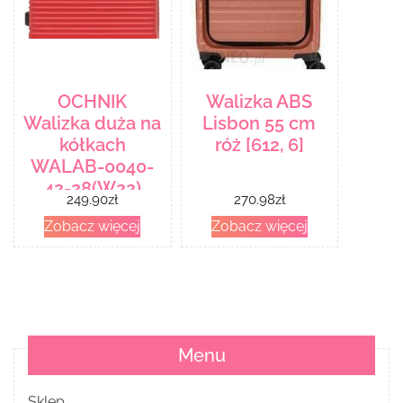
OCHNIK
Walizka ABS
Walizka duża na
Lisbon 55 cm
kółkach
róż [612, 6]
WALAB-0040-
42-28(W22)
249.90
zł
270.98
zł
Zobacz więcej
Zobacz więcej
Menu
Sklep