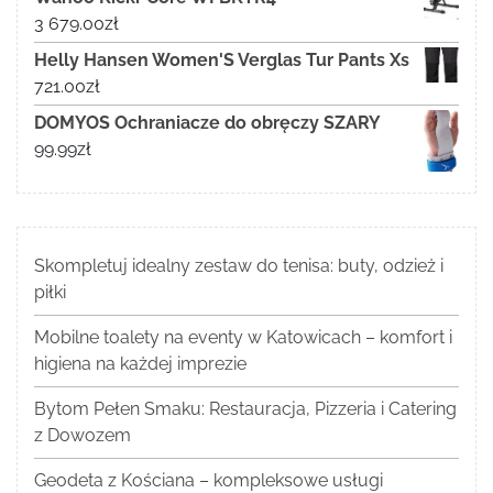
3 679.00
zł
Helly Hansen Women'S Verglas Tur Pants Xs
721.00
zł
DOMYOS Ochraniacze do obręczy SZARY
99.99
zł
Skompletuj idealny zestaw do tenisa: buty, odzież i
piłki
Mobilne toalety na eventy w Katowicach – komfort i
higiena na każdej imprezie
Bytom Pełen Smaku: Restauracja, Pizzeria i Catering
z Dowozem
Geodeta z Kościana – kompleksowe usługi