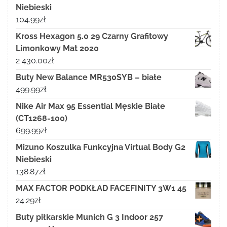
Niebieski
104.99
zł
Kross Hexagon 5.0 29 Czarny Grafitowy
Limonkowy Mat 2020
2 430.00
zł
Buty New Balance MR530SYB – białe
499.99
zł
Nike Air Max 95 Essential Męskie Białe
(CT1268-100)
699.99
zł
Mizuno Koszulka Funkcyjna Virtual Body G2
Niebieski
138.87
zł
MAX FACTOR PODKŁAD FACEFINITY 3W1 45
24.29
zł
Buty piłkarskie Munich G 3 Indoor 257