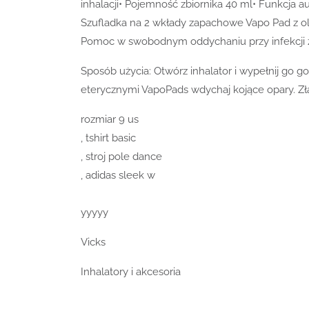
inhalacji• Pojemność zbiornika 40 ml• Funkcja 
Szufladka na 2 wkłady zapachowe Vapo Pad z o
Pomoc w swobodnym oddychaniu przy infekcji 
Sposób użycia: Otwórz inhalator i wypełnij go g
eterycznymi VapoPads wdychaj kojące opary. Złag
rozmiar 9 us
, tshirt basic
, stroj pole dance
, adidas sleek w
yyyyy
Vicks
Inhalatory i akcesoria