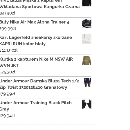
NIKE Bluza Męska z Kapturem
Wkładana Sportowa Kangurka Czarna
159.90
zł
Buty Nike Air Max Alpha Trainer 4
299.99
zł
Karl Lagerfeld sneakersy skórzane
KAPRI RUN kolor biały
1 119.90
zł
Kurtka z kapturem Nike M NSW AIR
WVN JKT
525.30
zł
Under Armour Damska Bluza Tech 1/2
Zip Twist 1320128410 Granatowy
179.99
zł
Under Armour Training Black Pitch
Gray
129.94
zł