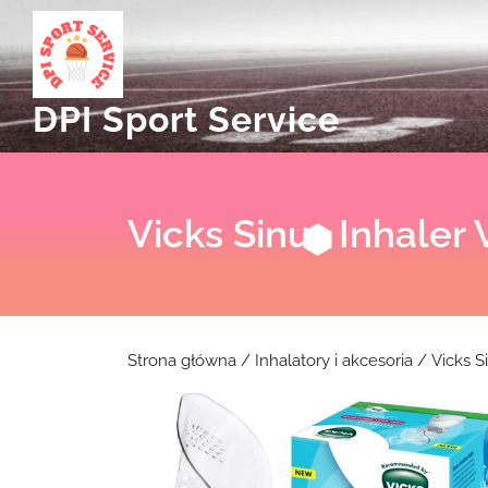
Skip
to
content
DPI Sport Service
Vicks Sinus Inhaler
Strona główna
/
Inhalatory i akcesoria
/ Vicks S