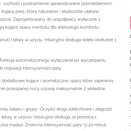
zić suchość i podrażnienie spowodowane przeziębieniem.
kojącą parę, która naturalnie i skutecznie ułatwia
użycia. Zaprojektowany do współpracy wyłącznie z
ają kojące opary mentolu dla większego komfortu.
nut) i łatwy w użyciu. Intuicyjna obsługa dzięki obsłudze 1
z funkcja automatycznego wyłączania po wyczerpaniu
 regulacji intensywności pary.
 dodatkowe kojące i aromatyczne opary które zapewnią
nie przespanej nocy używaj maksymalnie 2 wkładów
enia, kataru i grypy.• Oczyści drogi oddechowe i złagodzi
i łatwy w użyciu• Intuicyjna obsługa za pomocą 1
yczna maska• Zmienna intensywność pary• 5-20 minut