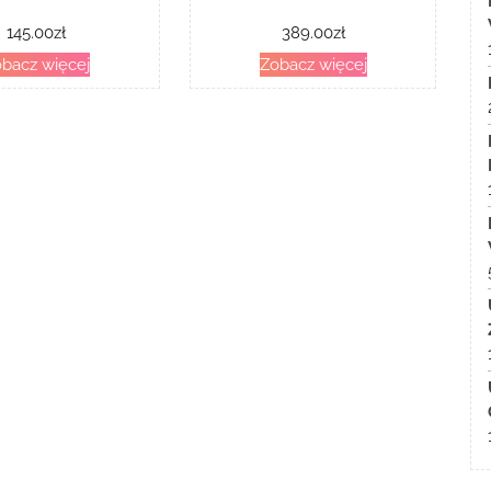
145.00
zł
389.00
zł
bacz więcej
Zobacz więcej