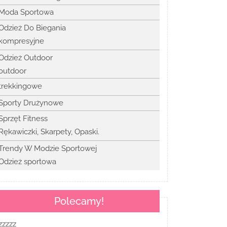
Moda Sportowa
Odzież Do Biegania
kompresyjne
Odzież Outdoor
outdoor
trekkingowe
Sporty Drużynowe
Sprzęt Fitness
Rękawiczki, Skarpety, Opaski.
Trendy W Modzie Sportowej
Odzież sportowa
Polecamy!
zzzzz