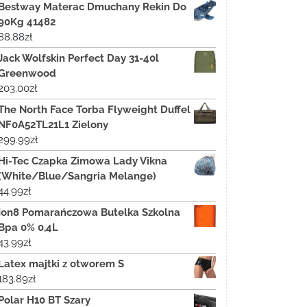
Bestway Materac Dmuchany Rekin Do
90Kg 41482
88.88
zł
Jack Wolfskin Perfect Day 31-40l
Greenwood
203.00
zł
The North Face Torba Flyweight Duffel
NF0A52TL21L1 Zielony
299.99
zł
Hi-Tec Czapka Zimowa Lady Vikna
(White/Blue/Sangria Melange)
44.99
zł
Ion8 Pomarańczowa Butelka Szkolna
Bpa 0% 0,4L
43.99
zł
Latex majtki z otworem S
183.89
zł
Polar H10 BT Szary