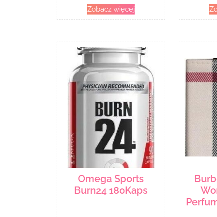
Zobacz więcej
Zo
Omega Sports
Burb
Burn24 180Kaps
Wo
Perfu