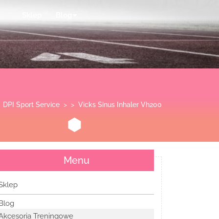
Sklep
Blog
DPI Sport Service
> >
Vicks Sinus Inhaler Vh200
Menu
Sklep
Blog
Akcesoria Treningowe