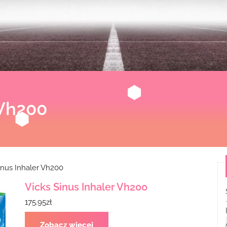
 Vh200
inus Inhaler Vh200
Vicks Sinus Inhaler Vh200
175.95
zł
Zobacz więcej