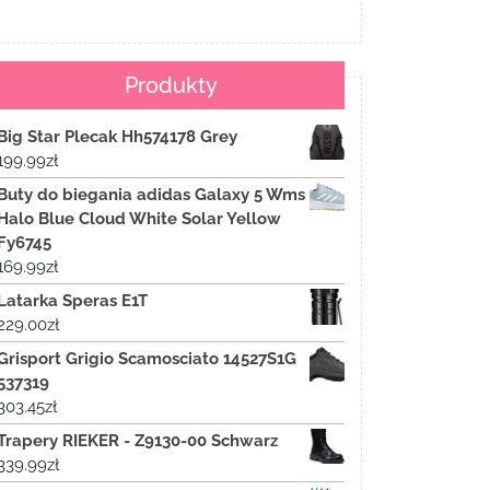
Produkty
Big Star Plecak Hh574178 Grey
199.99
zł
Buty do biegania adidas Galaxy 5 Wms
Halo Blue Cloud White Solar Yellow
Fy6745
169.99
zł
Latarka Speras E1T
229.00
zł
Grisport Grigio Scamosciato 14527S1G
537319
303.45
zł
Trapery RIEKER - Z9130-00 Schwarz
339.99
zł