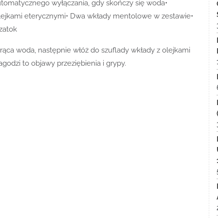
automatycznego wyłączania, gdy skończy się woda•
lejkami eterycznymi• Dwa wkłady mentolowe w zestawie•
zatok
orąca woda, następnie włóż do szuflady wkłady z olejkami
odzi to objawy przeziębienia i grypy.