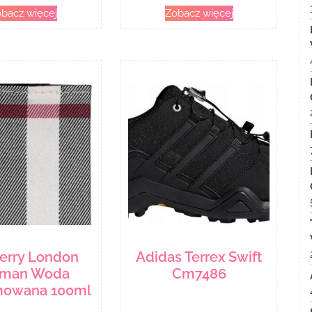
bacz więcej
Zobacz więcej
erry London
Adidas Terrex Swift
man Woda
Cm7486
mowana 100ml