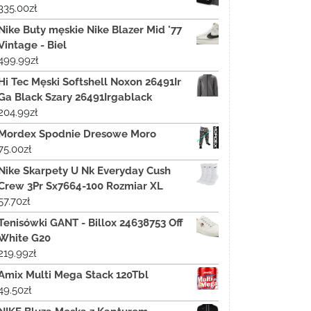
335.00
zł
Nike Buty męskie Nike Blazer Mid '77
Vintage - Biel
499.99
zł
Hi Tec Męski Softshell Noxon 26491Ir
Ga Black Szary 26491Irgablack
204.99
zł
Mordex Spodnie Dresowe Moro
75.00
zł
Nike Skarpety U Nk Everyday Cush
Crew 3Pr Sx7664-100 Rozmiar XL
57.70
zł
Tenisówki GANT - Billox 24638753 Off
White G20
219.99
zł
Amix Multi Mega Stack 120Tbl
49.50
zł