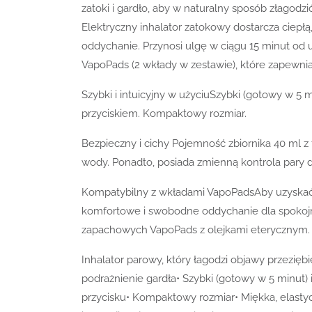
zatoki i gardło, aby w naturalny sposób złagod
Elektryczny inhalator zatokowy dostarcza ciepłą, 
oddychanie. Przynosi ulgę w ciągu 15 minut od 
VapoPads (2 wkłady w zestawie), które zapewni
Szybki i intuicyjny w użyciuSzybki (gotowy w 5 mi
przyciskiem. Kompaktowy rozmiar.
Bezpieczny i cichy Pojemność zbiornika 40 ml 
wody. Ponadto, posiada zmienną kontrola pary do
Kompatybilny z wkładami VapoPadsAby uzyskać
komfortowe i swobodne oddychanie dla spokoj
zapachowych VapoPads z olejkami eterycznym.
Inhalator parowy, który łagodzi objawy przeziębi
podrażnienie gardła• Szybki (gotowy w 5 minut) 
przycisku• Kompaktowy rozmiar• Miękka, elast