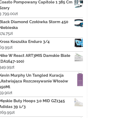
Coasto Pompowany Capitole 1 385 Cm
Szary
3 799.00
zł
Black Diamond Czołówka Storm 450
Niebieska
174.75
zł
Kross Koszulka Enduro 3/4
69.99
zł
Nike W React ART3MIS Damskie Białe
(DA1647-100)
349.99
zł
Kevin Murphy Un Tangled Kuracja
Ułatwiająca Rozczesywanie Włosów
150Ml
59.90
zł
Męskie Buty Hoops 3.0 MID GZ1345
Adidas 39 1/3
269.99
zł