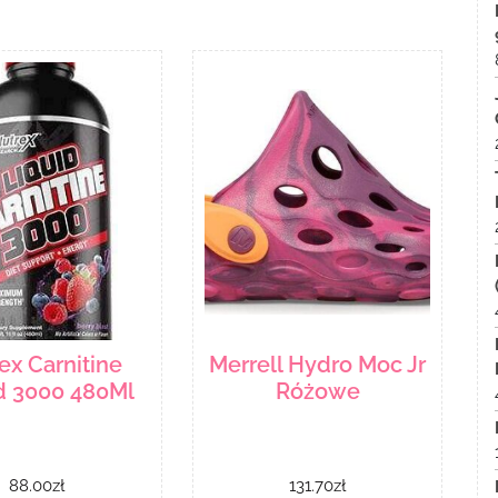
ex Carnitine
Merrell Hydro Moc Jr
d 3000 480Ml
Różowe
88.00
zł
131.70
zł