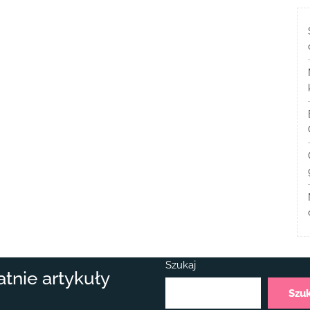
Szukaj
atnie artykuły
Szu