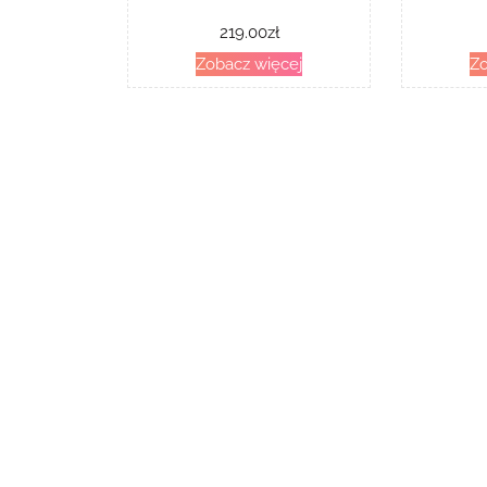
219.00
zł
Zobacz więcej
Zo