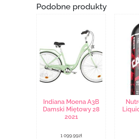
Podobne produkty
Indiana Moena A3B
Nutr
Damski Miętowy 28
Liqui
2021
1 099.99
zł