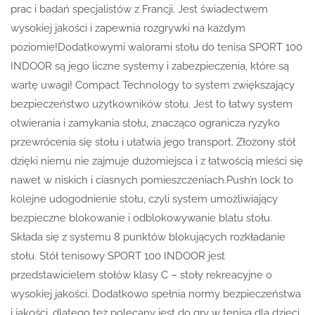
prac i badań specjalistów z Francji. Jest świadectwem
wysokiej jakości i zapewnia rozgrywki na każdym
poziomie!Dodatkowymi walorami stołu do tenisa SPORT 100
INDOOR są jego liczne systemy i zabezpieczenia, które są
wartę uwagi! Compact Technology to system zwiększający
bezpieczeństwo użytkowników stołu. Jest to łatwy system
otwierania i zamykania stołu, znacząco ogranicza ryzyko
przewrócenia się stołu i ułatwia jego transport. Złożony stół
dzięki niemu nie zajmuje dużomiejsca i z łatwością mieści się
nawet w niskich i ciasnych pomieszczeniach.Push’n lock to
kolejne udogodnienie stołu, czyli system umożliwiający
bezpieczne blokowanie i odblokowywanie blatu stołu.
Składa się z systemu 8 punktów blokujących rozkładanie
stołu. Stół tenisowy SPORT 100 INDOOR jest
przedstawicielem stołów klasy C – stoły rekreacyjne o
wysokiej jakości. Dodatkowo spełnia normy bezpieczeństwa
i jakości, dlatego też polecany jest do gry w tenisa dla dzieci