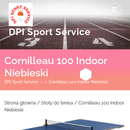
Skip
O
to
M
content
DPI Sport Service
Cornilleau 100 Indoor
Niebieski
DPI Sport Service
> >
Cornilleau 100 Indoor Niebieski
Strona główna
/
Stoły do tenisa
/ Cornilleau 100 Indoor
Niebieski