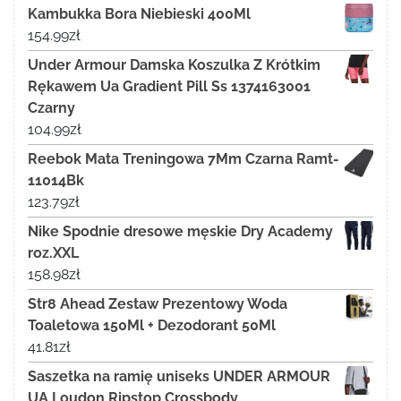
Kambukka Bora Niebieski 400Ml
154.99
zł
Under Armour Damska Koszulka Z Krótkim
Rękawem Ua Gradient Pill Ss 1374163001
Czarny
104.99
zł
Reebok Mata Treningowa 7Mm Czarna Ramt-
11014Bk
123.79
zł
Nike Spodnie dresowe męskie Dry Academy
roz.XXL
158.98
zł
Str8 Ahead Zestaw Prezentowy Woda
Toaletowa 150Ml + Dezodorant 50Ml
41.81
zł
Saszetka na ramię uniseks UNDER ARMOUR
UA Loudon Ripstop Crossbody