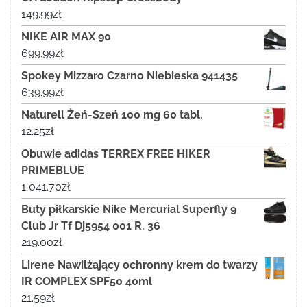
149.99
zł
NIKE AIR MAX 90
699.99
zł
Spokey Mizzaro Czarno Niebieska 941435
639.99
zł
Naturell Żeń-Szeń 100 mg 60 tabl.
12.25
zł
Obuwie adidas TERREX FREE HIKER
PRIMEBLUE
1 041.70
zł
Buty piłkarskie Nike Mercurial Superfly 9
Club Jr Tf Dj5954 001 R. 36
219.00
zł
Lirene Nawilżający ochronny krem do twarzy
IR COMPLEX SPF50 40ml
21.59
zł