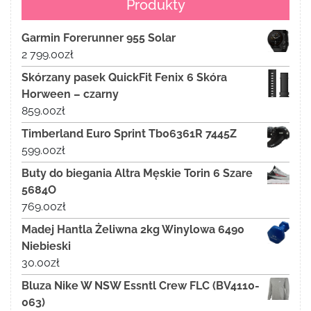
Produkty
Garmin Forerunner 955 Solar
2 799.00
zł
Skórzany pasek QuickFit Fenix 6 Skóra
Horween – czarny
859.00
zł
Timberland Euro Sprint Tb06361R 7445Z
599.00
zł
Buty do biegania Altra Męskie Torin 6 Szare
5684O
769.00
zł
Madej Hantla Żeliwna 2kg Winylowa 6490
Niebieski
30.00
zł
Bluza Nike W NSW Essntl Crew FLC (BV4110-
063)