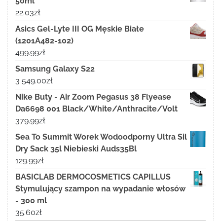
50ml
22.03
zł
Asics Gel-Lyte III OG Męskie Białe
(1201A482-102)
499.99
zł
Samsung Galaxy S22
3 549.00
zł
Nike Buty - Air Zoom Pegasus 38 Flyease
Da6698 001 Black/White/Anthracite/Volt
379.99
zł
Sea To Summit Worek Wodoodporny Ultra Sil
Dry Sack 35l Niebieski Auds35Bl
129.99
zł
BASICLAB DERMOCOSMETICS CAPILLUS
Stymulujący szampon na wypadanie włosów
- 300 ml
35.60
zł