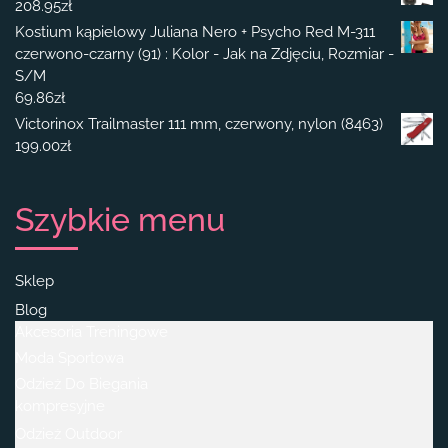
208.95
zł
Kostium kąpielowy Juliana Nero + Psycho Red M-311
czerwono-czarny (91) : Kolor - Jak na Zdjęciu, Rozmiar -
S/M
69.86
zł
Victorinox Trailmaster 111 mm, czerwony, nylon (8463)
199.00
zł
Szybkie menu
Sklep
Blog
Akcesoria Treningowe
Moda Sportowa
Odzież Do Biegania
kompresyjne
Odzież Outdoor