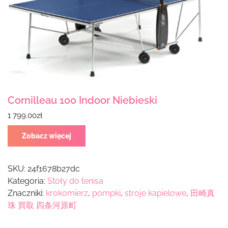
Cornilleau 100 Indoor Niebieski
1 799.00
zł
Zobacz więcej
SKU:
24f1678b27dc
Kategoria:
Stoły do tenisa
Znaczniki:
krokomierz
,
pompki
,
stroje kapielowe
,
田崎真
珠 買取 四条河原町