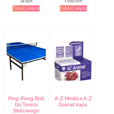
34.99
zł
1 699.00
zł
Zobacz więcej
Zobacz więcej
Ping-Pong Stół
A-Z Medica A-Z
Do Tenisa
Granat kaps.
Stołowego