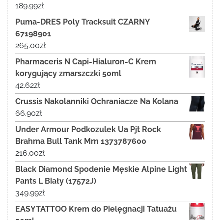
189.99
zł
Puma-DRES Poly Tracksuit CZARNY
67198901
265.00
zł
Pharmaceris N Capi-Hialuron-C Krem
korygujący zmarszczki 50ml
42.62
zł
Crussis Nakolanniki Ochraniacze Na Kolana
66.90
zł
Under Armour Podkozulek Ua Pjt Rock
Brahma Bull Tank Mrn 1373787600
216.00
zł
Black Diamond Spodenie Męskie Alpine Light
Pants L Biały (17572J)
349.99
zł
EASYTATTOO Krem do Pielęgnacji Tatuażu