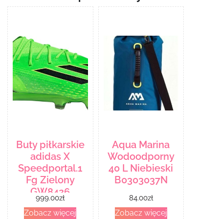
Buty piłkarskie
Aqua Marina
adidas X
Wodoodporny
Speedportal.1
40 L Niebieski
Fg Zielony
B0303037N
GW8426
999.00
zł
84.00
zł
Zobacz więcej
Zobacz więcej