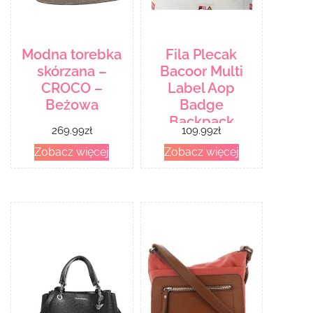
Modna torebka
Fila Plecak
skórzana –
Bacoor Multi
CROCO –
Label Aop
Beżowa
Badge
Backpack
269.99
zł
109.99
zł
S’Cool FBU0004
Zobacz więcej
Zobacz więcej
Kolorowy