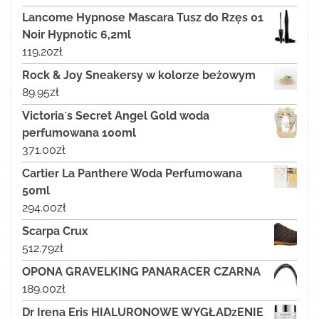
Lancome Hypnose Mascara Tusz do Rzęs 01
Noir Hypnotic 6,2ml
119.20
zł
Rock & Joy Sneakersy w kolorze beżowym
89.95
zł
Victoria´s Secret Angel Gold woda
perfumowana 100ml
371.00
zł
Cartier La Panthere Woda Perfumowana
50ml
294.00
zł
Scarpa Crux
512.79
zł
OPONA GRAVELKING PANARACER CZARNA
189.00
zł
Dr Irena Eris HIALURONOWE WYGŁADzENIE