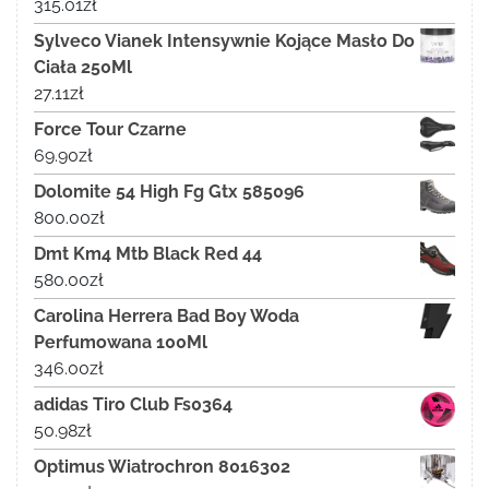
315.01
zł
Sylveco Vianek Intensywnie Kojące Masło Do
Ciała 250Ml
27.11
zł
Force Tour Czarne
69.90
zł
Dolomite 54 High Fg Gtx 585096
800.00
zł
Dmt Km4 Mtb Black Red 44
580.00
zł
Carolina Herrera Bad Boy Woda
Perfumowana 100Ml
346.00
zł
adidas Tiro Club Fs0364
50.98
zł
Optimus Wiatrochron 8016302