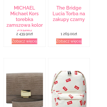
MICHAEL
The Bridge
Michael Kors
Lucia Torba na
torebka
zakupy czarny
zamszowa kolor
czarny
2 439.90
zł
1 269.00
zł
Zobacz więcej
Zobacz więcej