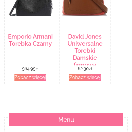
Emporio Armani
David Jones
Torebka Czarny
Uniwersalne
Torebki
Damskie
firmowa
564.95
zł
62.30
zł
Listonoszka do
Zobacz więcej
Zobacz więcej
noszenia na co
dzień
Pomarańczowa
(kolory)
Menu