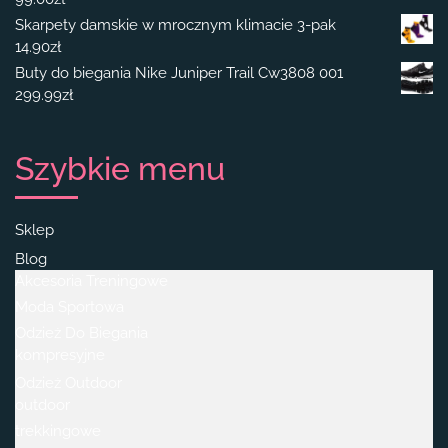
Skarpety damskie w mrocznym klimacie 3-pak
14.90
zł
Buty do biegania Nike Juniper Trail Cw3808 001
299.99
zł
Szybkie menu
Sklep
Blog
Akcesoria Treningowe
Moda Sportowa
Odzież Do Biegania
kompresyjne
Odzież Outdoor
outdoor
trekkingowe