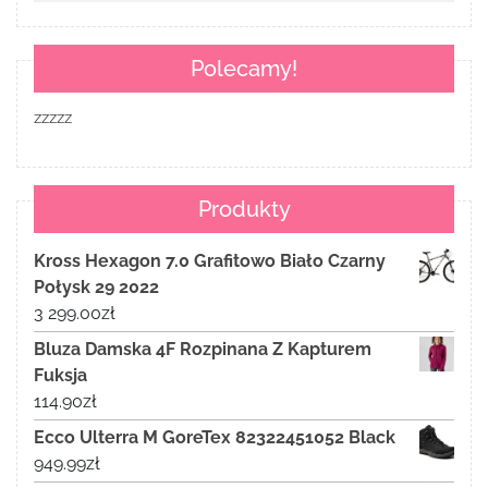
Polecamy!
zzzzz
Produkty
Kross Hexagon 7.0 Grafitowo Biało Czarny
Połysk 29 2022
3 299.00
zł
Bluza Damska 4F Rozpinana Z Kapturem
Fuksja
114.90
zł
Ecco Ulterra M GoreTex 82322451052 Black
949.99
zł