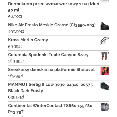
Dermokrem przeciwzmarszczkowy 1 na dzień
50 ml
56.90
zł
Nike Air Presto Męskie Czarne (Ct3550-003)
499.99
zł
Kross Merlin Czarny
59.99
zł
Columbia Spodenki Triple Canyon Szary
169.99
zł
Sneakersy damskie na platformie Shelovet
189.99
zł
MAMMUT Sertig II Low 3030-04310-00575
Black Dark Frosty
639.99
zł
Continental WinterContact TS860 155/80
R13 79T