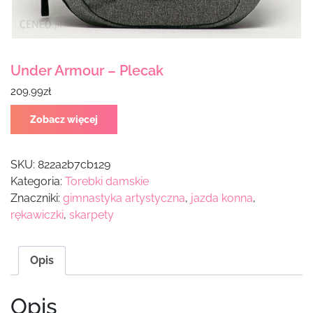
Under Armour – Plecak
209.99
zł
Zobacz więcej
SKU:
822a2b7cb129
Kategoria:
Torebki damskie
Znaczniki:
gimnastyka artystyczna
,
jazda konna
,
rękawiczki
,
skarpety
Opis
Opis