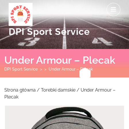
Skip
O
to
M
content
DPI Sport Service
Under Armour – Plecak
DPI Sport Service
> >
Under Armour – Plecak
Strona główna
/
Torebki damskie
/ Under Armour –
Plecak