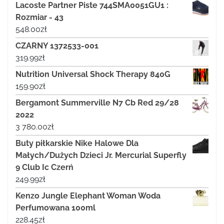
Lacoste Partner Piste 744SMA0051GU1 :
Rozmiar - 43
548.00
zł
CZARNY 1372533-001
319.99
zł
Nutrition Universal Shock Therapy 840G
159.90
zł
Bergamont Summerville N7 Cb Red 29/28
2022
3 780.00
zł
Buty piłkarskie Nike Halowe Dla
Małych/Dużych Dzieci Jr. Mercurial Superfly
9 Club Ic Czerń
249.99
zł
Kenzo Jungle Elephant Woman Woda
Perfumowana 100ml
228.45
zł