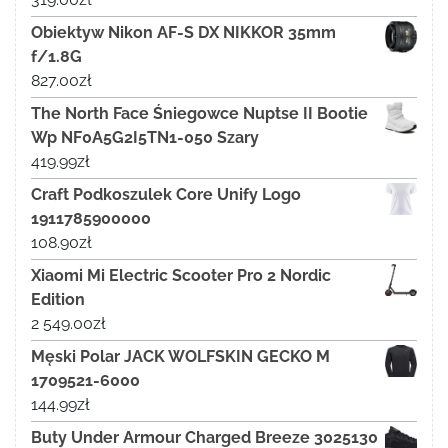
Obiektyw Nikon AF-S DX NIKKOR 35mm
f/1.8G
827.00
zł
The North Face Śniegowce Nuptse II Bootie
Wp NF0A5G2I5TN1-050 Szary
419.99
zł
Craft Podkoszulek Core Unify Logo
1911785900000
108.90
zł
Xiaomi Mi Electric Scooter Pro 2 Nordic
Edition
2 549.00
zł
Męski Polar JACK WOLFSKIN GECKO M
1709521-6000
144.99
zł
Buty Under Armour Charged Breeze 3025130