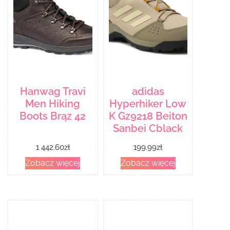
Hanwag Travi
adidas
Men Hiking
Hyperhiker Low
Boots Brąz 42
K Gz9218 Beiton
Sanbei Cblack
1 442.60
zł
199.99
zł
Zobacz więcej
Zobacz więcej