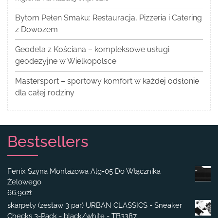
Bytom Pełen Smaku: Restauracja, Pizzeria i Catering
z Dowozem
Geodeta z Kościana – kompleksowe usługi
geodezyjne w Wielkopolsce
Mastersport – sportowy komfort w każdej odsłonie
dla całej rodziny
Bestsellers
Fenix Szyna Montażowa Alg-05 Do Włącznika
Żelowego
66.90
zł
skarpety (zestaw 3 par) URBAN CLASSICS - Sneaker
Checks 3-Pack - black/white - TB3387