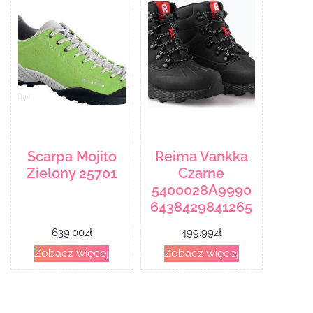
Scarpa Mojito
Reima Vankka
Zielony 25701
Czarne
5400028A9990
6438429841265
639.00
zł
499.99
zł
Zobacz więcej
Zobacz więcej