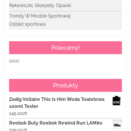
Rękawiczki, Skarpety, Opaski.
Trendy W Modzie Sportowej
Odzież sportowa
Polecamy!
zzzzz
Produkty
Zadig Voltaire This Is Him Woda Toaletowa
100ml Tester
145.00
zł
Reebok Buty Reebok Rewind Run LAM80
229.00
zł