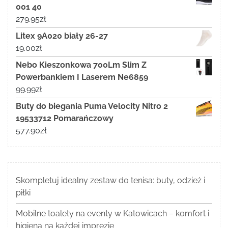
001 40
279.95
zł
Litex 9A020 biały 26-27
19.00
zł
Nebo Kieszonkowa 700Lm Slim Z
Powerbankiem I Laserem Ne6859
99.99
zł
Buty do biegania Puma Velocity Nitro 2
19533712 Pomarańczowy
577.90
zł
Skompletuj idealny zestaw do tenisa: buty, odzież i
piłki
Mobilne toalety na eventy w Katowicach – komfort i
higiena na każdej imprezie