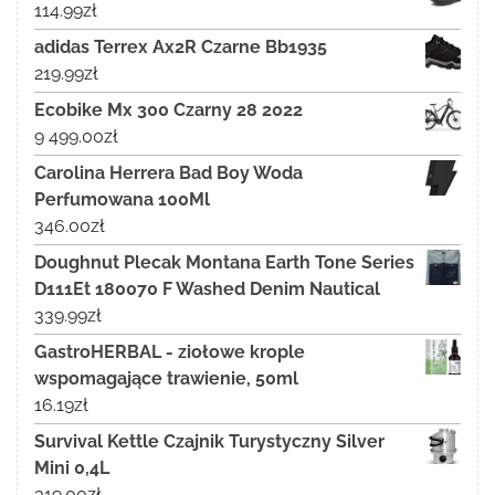
114.99
zł
adidas Terrex Ax2R Czarne Bb1935
219.99
zł
Ecobike Mx 300 Czarny 28 2022
9 499.00
zł
Carolina Herrera Bad Boy Woda
Perfumowana 100Ml
346.00
zł
Doughnut Plecak Montana Earth Tone Series
D111Et 180070 F Washed Denim Nautical
339.99
zł
GastroHERBAL - ziołowe krople
wspomagające trawienie, 50ml
16.19
zł
Survival Kettle Czajnik Turystyczny Silver
Mini 0,4L
319.00
zł