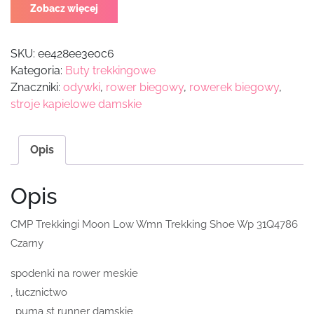
Zobacz więcej
SKU:
ee428ee3e0c6
Kategoria:
Buty trekkingowe
Znaczniki:
odywki
,
rower biegowy
,
rowerek biegowy
,
stroje kapielowe damskie
Opis
Opis
CMP Trekkingi Moon Low Wmn Trekking Shoe Wp 31Q4786
Czarny
spodenki na rower meskie
, łucznictwo
, puma st runner damskie