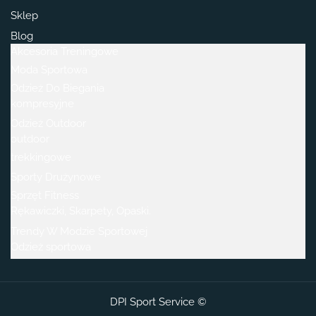
Sklep
Blog
Akcesoria Treningowe
Moda Sportowa
Odzież Do Biegania
kompresyjne
Odzież Outdoor
outdoor
trekkingowe
Sporty Drużynowe
Sprzęt Fitness
Rękawiczki, Skarpety, Opaski.
Trendy W Modzie Sportowej
Odzież sportowa
DPI Sport Service ©