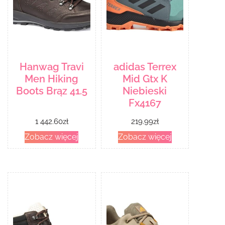
Hanwag Travi
adidas Terrex
Men Hiking
Mid Gtx K
Boots Brąz 41.5
Niebieski
Fx4167
1 442.60
zł
219.99
zł
Zobacz więcej
Zobacz więcej