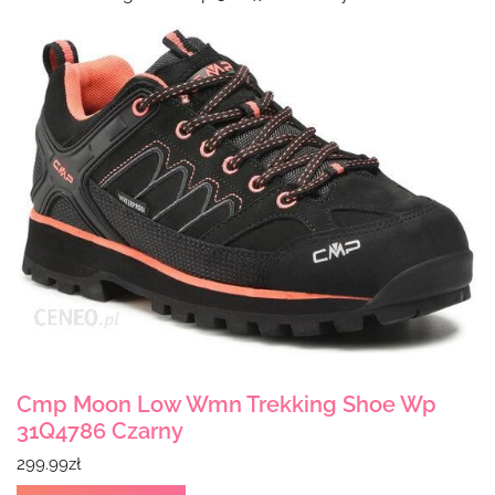
Cmp Moon Low Wmn Trekking Shoe Wp
31Q4786 Czarny
299.99
zł