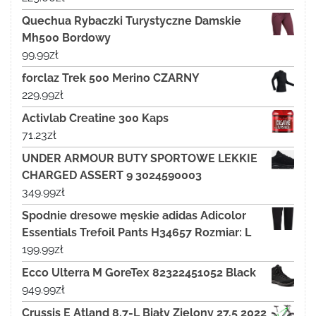
Quechua Rybaczki Turystyczne Damskie
Mh500 Bordowy
99.99
zł
forclaz Trek 500 Merino CZARNY
229.99
zł
Activlab Creatine 300 Kaps
71.23
zł
UNDER ARMOUR BUTY SPORTOWE LEKKIE
CHARGED ASSERT 9 3024590003
349.99
zł
Spodnie dresowe męskie adidas Adicolor
Essentials Trefoil Pants H34657 Rozmiar: L
199.99
zł
Ecco Ulterra M GoreTex 82322451052 Black
949.99
zł
Crussis E Atland 8.7-L Biały Zielony 27.5 2022