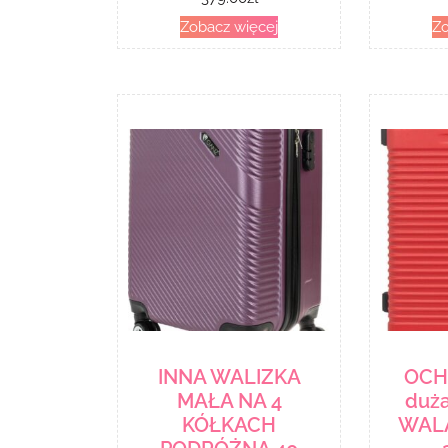
Zobacz więcej
Zo
INNA WALIZKA
OCH
MAŁA NA 4
duża
KÓŁKACH
WALA