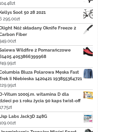
104.48
zł
Kellys Soot 50 28 2021
6 295.00
zł
Olight Nóż składany Oknife Freeze 2
Carbon Fiber
349.00
zł
Salewa Wildfire 2 Pomarańczowe
61405 4053866399968
749.99
zł
Columbia Bluza Polarowa Męska Fast
Trek Ii Niebieska 1420421 193855364721
229.99
zł
D-Vitum 1000j.m. witamina D dla
dzieci po 1 roku życia 90 kaps twist-off
17.75
zł
Usp Labs Jack3D 248G
109.00
zł