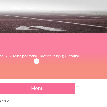
Sklep
Blog
ice
> >
Torba podróżna Travelite Miigo 58L czarna
Menu
Sklep