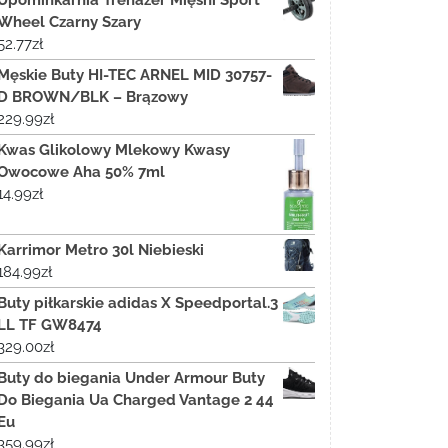
Upominkarnia Trenażer Mięśni Sport
Wheel Czarny Szary
52.77
zł
Męskie Buty HI-TEC ARNEL MID 30757-
D BROWN/BLK – Brązowy
229.99
zł
Kwas Glikolowy Mlekowy Kwasy
Owocowe Aha 50% 7ml
14.99
zł
Karrimor Metro 30l Niebieski
184.99
zł
Buty piłkarskie adidas X Speedportal.3
LL TF GW8474
329.00
zł
Buty do biegania Under Armour Buty
Do Biegania Ua Charged Vantage 2 44
Eu
359.99
zł