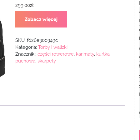
299.00
zł
Zobacz więcej
SKU:
fd26e300349c
Kategoria:
Torby i walizki
Znaczniki:
części rowerowe
,
karimaty
,
kurtka
puchowa
,
skarpety