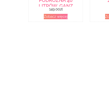
PODRÓŻNA 40
LITRÓW. GANZ
149.00
zł
Zobacz więcej
Zo