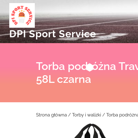
Skip
to
content
DPI Sport Service
Torba podróżna Trav
58L czarna
Strona główna
/
Torby i walizki
/ Torba podróżna