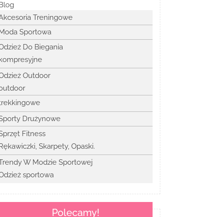
Blog
Akcesoria Treningowe
Moda Sportowa
Odzież Do Biegania
kompresyjne
Odzież Outdoor
outdoor
trekkingowe
Sporty Drużynowe
Sprzęt Fitness
Rękawiczki, Skarpety, Opaski.
Trendy W Modzie Sportowej
Odzież sportowa
Polecamy!