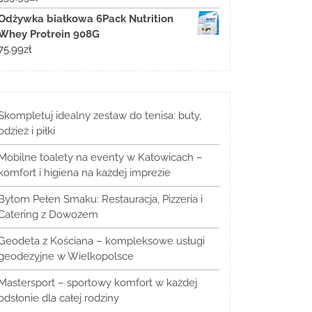
Odżywka białkowa 6Pack Nutrition
Whey Protrein 908G
75.99
zł
Skompletuj idealny zestaw do tenisa: buty,
odzież i piłki
Mobilne toalety na eventy w Katowicach –
komfort i higiena na każdej imprezie
Bytom Pełen Smaku: Restauracja, Pizzeria i
Catering z Dowozem
Geodeta z Kościana – kompleksowe usługi
geodezyjne w Wielkopolsce
Mastersport – sportowy komfort w każdej
odsłonie dla całej rodziny