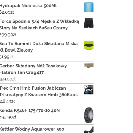
Hydrapak Niebieska 500Ml
62.00
zł
Force Spodnie 3/4 Męskie Z Wkładką
Story Na Szelkach 60620 Czarny
299.90
zł
Sea To Summit Duża Składana Miska
Xl Bowl Zielony
51.99
zł
Gerber Składany Nóż Tasakowy
Flatiron Tan Crag417
159.00
zł
Trec Cm3 Hmb Fusion Jabłczan
Trikreatyny Z Kwasem Hmb 360Kaps.
118.49
zł
Kenda K546F 175/70-10 40N
492.90
zł
Kettler Wodny Aquarower 500