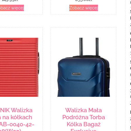
bacz więcej
Zobacz więcej
NIK Walizka
Walizka Mała
 na kółkach
Podróżna Torba
B-0040-42-
Kólka Bagaż