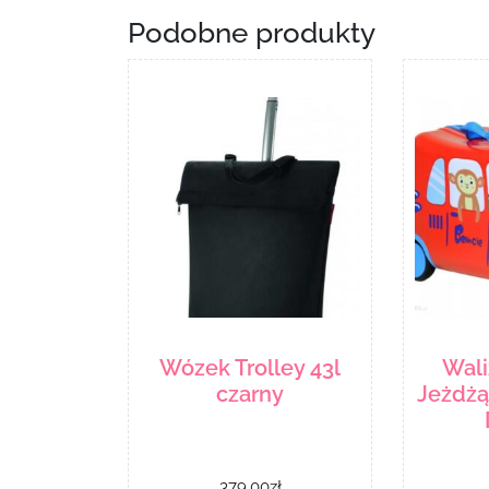
Podobne produkty
Wózek Trolley 43l
Wal
czarny
Jeżdżą
379.00
zł