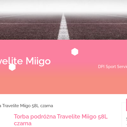
elite Miigo
DPI Sport Serv
 Travelite Miigo 58L czarna
Torba podróżna Travelite Miigo 58L
czarna