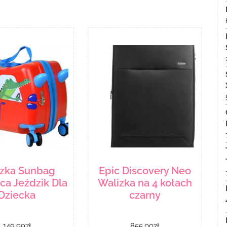
izka Sunbag
Epic Discovery Neo
ca Jeździk Dla
Walizka na 4 kołach
Dziecka
czarny
149.99
zł
855.00
zł