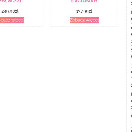
28(W22)
Exclusive
249.90
zł
137.99
zł
bacz więcej
Zobacz więcej