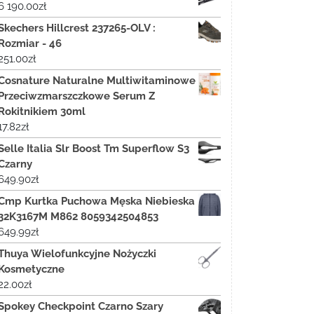
6 190.00
zł
Skechers Hillcrest 237265-OLV :
Rozmiar - 46
251.00
zł
Cosnature Naturalne Multiwitaminowe
Przeciwzmarszczkowe Serum Z
Rokitnikiem 30ml
17.82
zł
Selle Italia Slr Boost Tm Superflow S3
Czarny
649.90
zł
Cmp Kurtka Puchowa Męska Niebieska
32K3167M M862 8059342504853
649.99
zł
Thuya Wielofunkcyjne Nożyczki
Kosmetyczne
22.00
zł
Spokey Checkpoint Czarno Szary