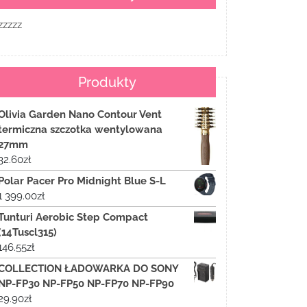
zzzzz
Produkty
Olivia Garden Nano Contour Vent
termiczna szczotka wentylowana
27mm
32.60
zł
Polar Pacer Pro Midnight Blue S-L
1 399.00
zł
Tunturi Aerobic Step Compact
(14Tuscl315)
146.55
zł
COLLECTION ŁADOWARKA DO SONY
NP-FP30 NP-FP50 NP-FP70 NP-FP90
29.90
zł