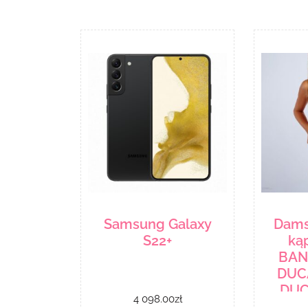
Samsung Galaxy
Damsk
S22+
ką
BAN
DUC
DUC
4 098.00
zł