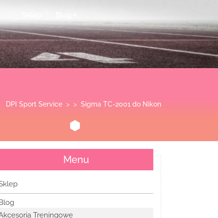
Sklep
Blog
DPI Sport Service
> >
Sigma TC-2001 do Nikon
Menu
Sklep
Blog
Akcesoria Treningowe