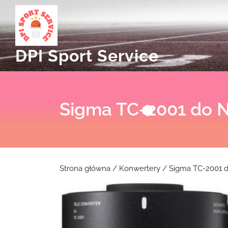
Skip
to
content
DPI Sport Service
Sigma TC-2001 do N
Strona główna
/
Konwertery
/ Sigma TC-2001 