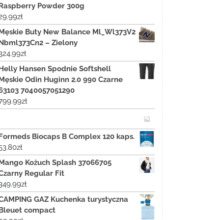
Raspberry Powder 300g
29.99
zł
Męskie Buty New Balance Ml_Wl373V2
Nbml373Cn2 – Zielony
324.99
zł
Helly Hansen Spodnie Softshell
Męskie Odin Huginn 2.0 990 Czarne
63103 7040057051290
799.99
zł
Formeds Biocaps B Complex 120 kaps.
53.80
zł
Mango Kożuch Splash 37066705
Czarny Regular Fit
349.99
zł
CAMPING GAZ Kuchenka turystyczna
Bleuet compact