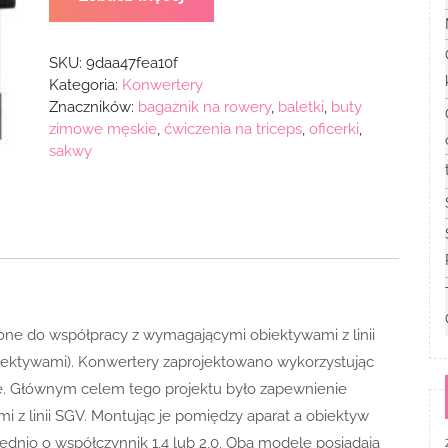
SKU:
9daa47fea10f
Kategoria:
Konwertery
Znaczników:
bagażnik na rowery
,
baletki
,
buty
zimowe męskie
,
ćwiczenia na triceps
,
oficerki
,
sakwy
ne do współpracy z wymagającymi obiektywami z linii
biektywami). Konwertery zaprojektowano wykorzystując
ie. Głównym celem tego projektu było zapewnienie
i z linii SGV. Montując je pomiędzy aparat a obiektyw
nio o współczynnik 1,4 lub 2,0. Oba modele posiadają