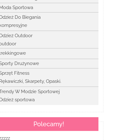
Moda Sportowa
Odzież Do Biegania
kompresyjne
Odzież Outdoor
outdoor
trekkingowe
Sporty Drużynowe
Sprzęt Fitness
Rękawiczki, Skarpety, Opaski.
Trendy W Modzie Sportowej
Odzież sportowa
Polecamy!
zzzzz