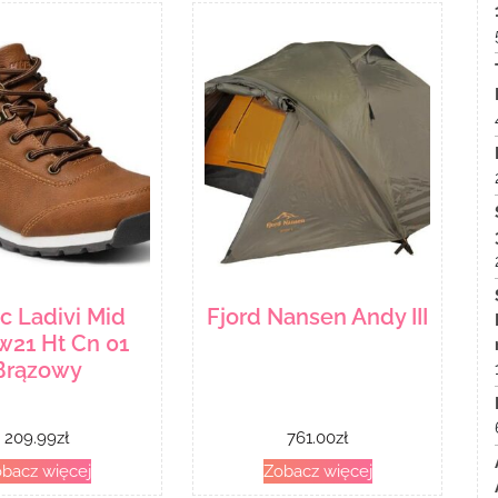
ec Ladivi Mid
Fjord Nansen Andy III
w21 Ht Cn 01
Brązowy
209.99
zł
761.00
zł
bacz więcej
Zobacz więcej