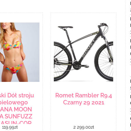
i Dół stroju
Romet Rambler R9.4
pielowego
Czarny 29 2021
ANA MOON
A SUNFUZZ
ASUN-COR
119.99
zł
2 299.00
zł