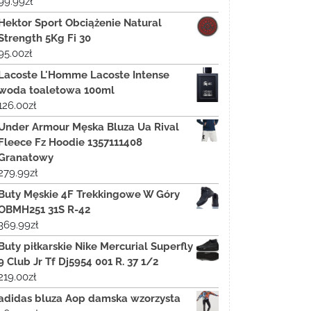
99.99
zł
Hektor Sport Obciążenie Natural
Strength 5Kg Fi 30
95.00
zł
Lacoste L'Homme Lacoste Intense
woda toaletowa 100ml
126.00
zł
Under Armour Męska Bluza Ua Rival
Fleece Fz Hoodie 1357111408
Granatowy
279.99
zł
Buty Męskie 4F Trekkingowe W Góry
OBMH251 31S R-42
369.99
zł
Buty piłkarskie Nike Mercurial Superfly
9 Club Jr Tf Dj5954 001 R. 37 1/2
219.00
zł
adidas bluza Aop damska wzorzysta