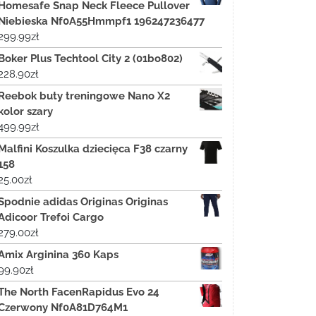
Homesafe Snap Neck Fleece Pullover
Niebieska Nf0A55Hmmpf1 196247236477
299.99
zł
Boker Plus Techtool City 2 (01bo802)
228.90
zł
Reebok buty treningowe Nano X2
kolor szary
499.99
zł
Malfini Koszulka dziecięca F38 czarny
158
25.00
zł
Spodnie adidas Originas Originas
Adicoor Trefoi Cargo
279.00
zł
Amix Arginina 360 Kaps
99.90
zł
The North FacenRapidus Evo 24
Czerwony Nf0A81D764M1