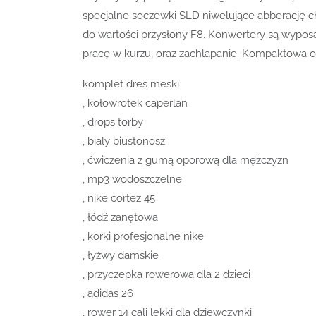
specjalne soczewki SLD niwelujące abberację
do wartości przysłony F8. Konwertery są wyp
pracę w kurzu, oraz zachlapanie. Kompaktowa 
komplet dres meski
, kołowrotek caperlan
, drops torby
, bialy biustonosz
, ćwiczenia z gumą oporową dla mężczyzn
, mp3 wodoszczelne
, nike cortez 45
, łódź zanętowa
, korki profesjonalne nike
, łyżwy damskie
, przyczepka rowerowa dla 2 dzieci
, adidas 26
, rower 14 cali lekki dla dziewczynki