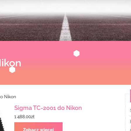
ikon
do Nikon
Sigma TC-2001 do Nikon
1 488.00
zł
Zobacz więcej