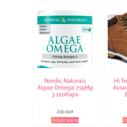
Nordic Naturals
Hi T
Algae Omega 715Mg
Avsa
3 120Kaps
230.00
zł
Zobacz więcej
Zo