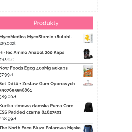
Produkty
MycoMedica MycoStamin 180tabl.
129.00
zł
Hi-Tec Amino Anabol 200 Kaps
49.00
zł
Now Foods Egcg 400Mg 90kaps.
37.99
zł
Set Dd10 + Zestaw Gum Oporowych
5907695596861
389.00
zł
Kurtka zimowa damska Puma Core
ESS Padded czarna 84827501
208.99
zł
The North Face Bluza Polarowa Męska