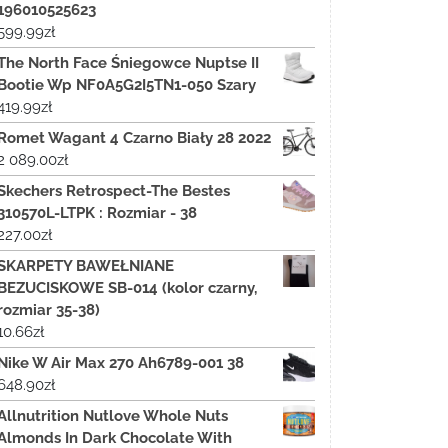
196010525623
599.99
zł
The North Face Śniegowce Nuptse II
Bootie Wp NF0A5G2I5TN1-050 Szary
419.99
zł
Romet Wagant 4 Czarno Biały 28 2022
2 089.00
zł
Skechers Retrospect-The Bestes
310570L-LTPK : Rozmiar - 38
227.00
zł
SKARPETY BAWEŁNIANE
BEZUCISKOWE SB-014 (kolor czarny,
rozmiar 35-38)
10.66
zł
Nike W Air Max 270 Ah6789-001 38
648.90
zł
Allnutrition Nutlove Whole Nuts
Almonds In Dark Chocolate With