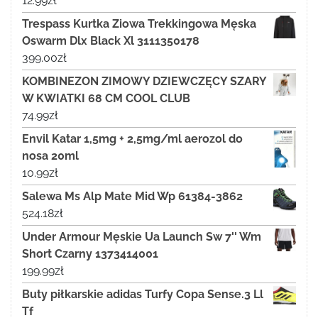
12.99
zł
Trespass Kurtka Ziowa Trekkingowa Męska
Oswarm Dlx Black Xl 3111350178
399.00
zł
KOMBINEZON ZIMOWY DZIEWCZĘCY SZARY
W KWIATKI 68 CM COOL CLUB
74.99
zł
Envil Katar 1,5mg + 2,5mg/ml aerozol do
nosa 20ml
10.99
zł
Salewa Ms Alp Mate Mid Wp 61384-3862
524.18
zł
Under Armour Męskie Ua Launch Sw 7'' Wm
Short Czarny 1373414001
199.99
zł
Buty piłkarskie adidas Turfy Copa Sense.3 Ll
Tf