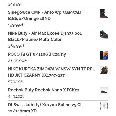
349.99
zł
Śniegowce CMP - Ahto Wp 3Q49574J
B.Blue/Orange 18ND
199.99
zł
Nike Buty - Air Max Excee Dj1973 001
Black/Praline/Multi-Color
369.99
zł
POCO F4 GT 8/128GB Czarny
2 699.00
zł
NIKE KURTKA ZIMOWA W NSW SYN TF RPL
HD JKT CZARNY DX1797-237
579.99
zł
Reebok Buty Reebok Nano X FCK22
449.10
zł
Dt Swiss koło tył Xr 1700 Spline 29 CL
12/148mm XD