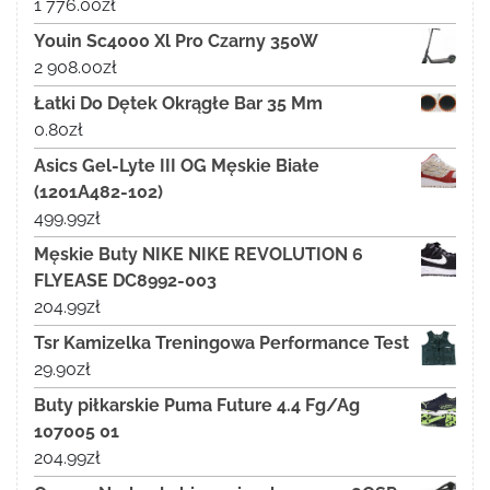
1 776.00
zł
Youin Sc4000 Xl Pro Czarny 350W
2 908.00
zł
Łatki Do Dętek Okrągłe Bar 35 Mm
0.80
zł
Asics Gel-Lyte III OG Męskie Białe
(1201A482-102)
499.99
zł
Męskie Buty NIKE NIKE REVOLUTION 6
FLYEASE DC8992-003
204.99
zł
Tsr Kamizelka Treningowa Performance Test
29.90
zł
Buty piłkarskie Puma Future 4.4 Fg/Ag
107005 01
204.99
zł