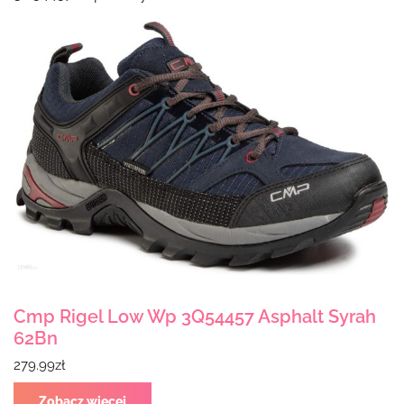
Cmp Rigel Low Wp 3Q54457 Asphalt Syrah
62Bn
279.99
zł
Zobacz więcej