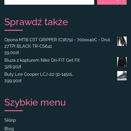
Sprawdź także
Opona MTB CST GRIPPER (C1879) - 700xx40C - Drut.
27TPI BLACK TR-CS641
59.00
zł
Bluza z kapturem Nike Dri-FIT Get Fit
328.90
zł
Buty Lee Cooper LCJ-22-31-1450L
299.90
zł
Szybkie menu
Sklep
Blog