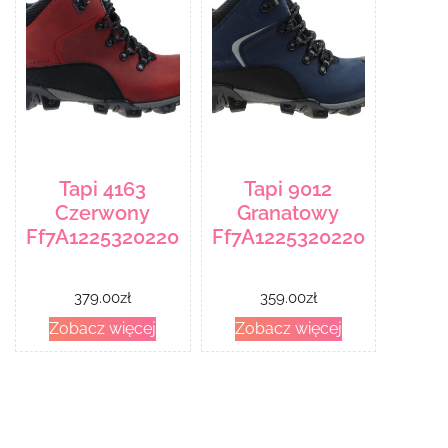
Tapi 4163
Tapi 9012
Czerwony
Granatowy
Ff7A1225320220325142742
Ff7A12253202208231010
379.00
zł
359.00
zł
Zobacz więcej
Zobacz więcej