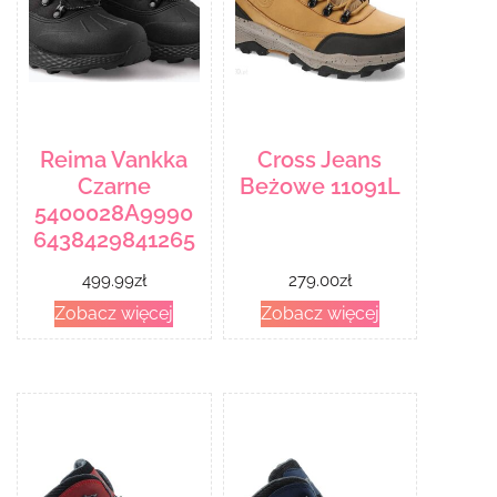
Reima Vankka
Cross Jeans
Czarne
Beżowe 11091L
5400028A9990
6438429841265
499.99
zł
279.00
zł
Zobacz więcej
Zobacz więcej