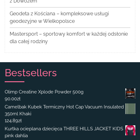
z Dowozem
Geodeta z Kościana – kompleksowe usługi
geodezyjne w Wielkopolsce
Mastersport – sportowy komfort w każdej odsłonie
dla całej rodziny
Bestsellers
Olimp Creatine Xplode Powder 500g
90.00
zł
Camelbak Kubek Termiczny Hot Cap Vacuum Insulated
350ml Khaki
124.89
zł
Kurtka ocieplana dziecięca THREE HILLS JACKET KIDS
pink dahlia