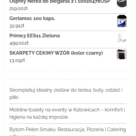
Osprey Nerka do biegania 2 l 10020478OSP
219.00
zł
Geriamoc 100 kaps.
32.91
zł
Prime3 EES11 Zielona
499.00
zł
SKARPETY CEKINY WZÓR (kolor czarny)
13.09
zł
Skompletuj idealny zestaw do tenisa: buty, odzież i
piłki
Mobilne toalety na eventy w Katowicach – komfort i
higiena na każdej imprezie
Bytom Pełen Smaku: Restauracja, Pizzeria i Catering