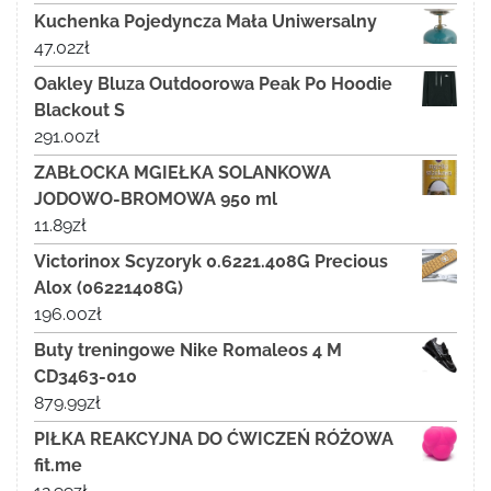
Kuchenka Pojedyncza Mała Uniwersalny
47.02
zł
Oakley Bluza Outdoorowa Peak Po Hoodie
Blackout S
291.00
zł
ZABŁOCKA MGIEŁKA SOLANKOWA
JODOWO-BROMOWA 950 ml
11.89
zł
Victorinox Scyzoryk 0.6221.408G Precious
Alox (06221408G)
196.00
zł
Buty treningowe Nike Romaleos 4 M
CD3463-010
879.99
zł
PIŁKA REAKCYJNA DO ĆWICZEŃ RÓŻOWA
fit.me