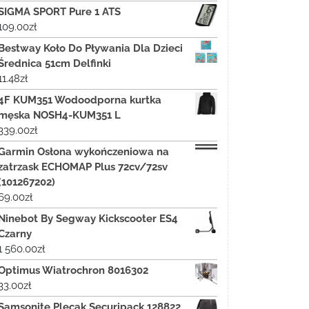
SIGMA SPORT Pure 1 ATS
109.00
zł
Bestway Koło Do Pływania Dla Dzieci
Średnica 51cm Delfinki
11.48
zł
4F KUM351 Wodoodporna kurtka
męska NOSH4-KUM351 L
339.00
zł
Garmin Osłona wykończeniowa na
zatrzask ECHOMAP Plus 72cv/72sv
(101267202)
69.00
zł
Ninebot By Segway Kickscooter ES4
Czarny
1 560.00
zł
Optimus Wiatrochron 8016302
33.00
zł
Samsonite Plecak Securipack 128822