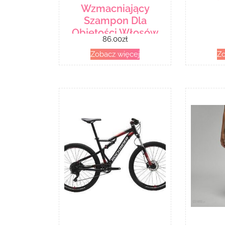
Wzmacniający
Szampon Dla
Objętości Włosów
86.00
zł
250ml
Zobacz więcej
Zo