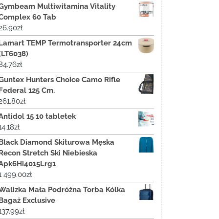
Gymbeam Multiwitamina Vitality
Complex 60 Tab
26.90
zł
Lamart TEMP Termotransporter 24cm
(LT6038)
84.76
zł
Guntex Hunters Choice Camo Rifle
Federal 125 Cm.
261.80
zł
Antidol 15 10 tabletek
14.18
zł
Black Diamond Skiturowa Męska
Recon Stretch Ski Niebieska
Apk6Hi4015Lrg1
1 499.00
zł
Walizka Mała Podróżna Torba Kólka
Bagaż Exclusive
137.99
zł