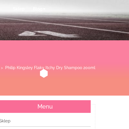
Sklep
Blog
 >
Philip Kingsley Flaky Itchy Dry Shampoo 200ml
Menu
Sklep