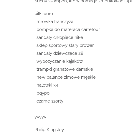
Suchy szampon, który pomaga zredukowac lupiez.
pilki euro
, mrówka franczyza
, pompka do materaca carrefour
, sandały chłopięce nike
, sklep sportowy stary browar
, sandały dziewczęce 28
, wypożyczanie kajaków
, trampki granatowe damskie
, new balance zimowe męskie
, halowki 34
, pqypo
, czarne szorty
yyyyy
Philip Kingsley