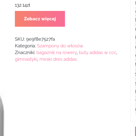
132.14
zł
Zobacz więcej
SKU:
9e9f8e7527fa
Kategoria:
Szampony do włosów
Znaczniki:
bagażnik na rowery
,
buty adidas w ccc
,
gimnastyki
,
meski dres adidas