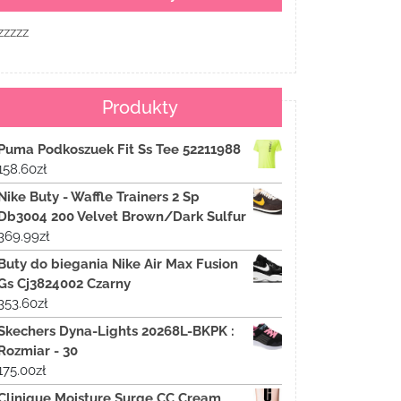
zzzzz
Produkty
Puma Podkoszuek Fit Ss Tee 52211988
158.60
zł
Nike Buty - Waffle Trainers 2 Sp
Db3004 200 Velvet Brown/Dark Sulfur
369.99
zł
Buty do biegania Nike Air Max Fusion
Gs Cj3824002 Czarny
353.60
zł
Skechers Dyna-Lights 20268L-BKPK :
Rozmiar - 30
175.00
zł
Clinique Moisture Surge CC Cream