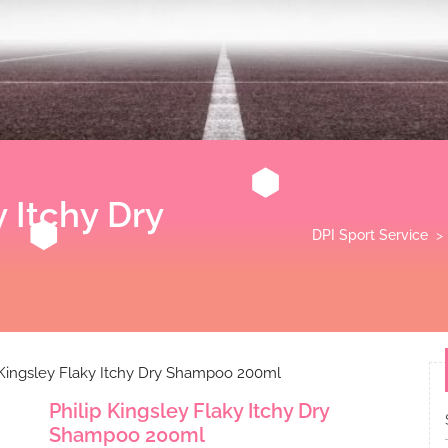
y Itchy Dry
DPI Sport Service
>
 Kingsley Flaky Itchy Dry Shampoo 200ml
Philip Kingsley Flaky Itchy Dry
Shampoo 200ml