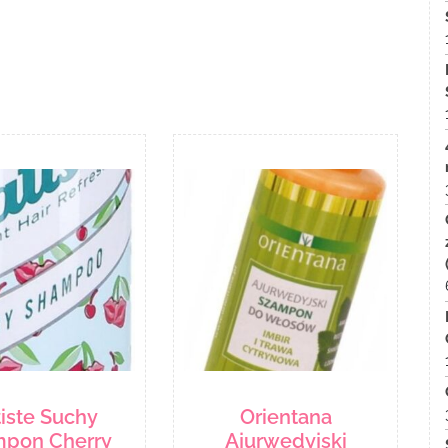
iste Suchy
Orientana
pon Cherry
Ajurwedyjski