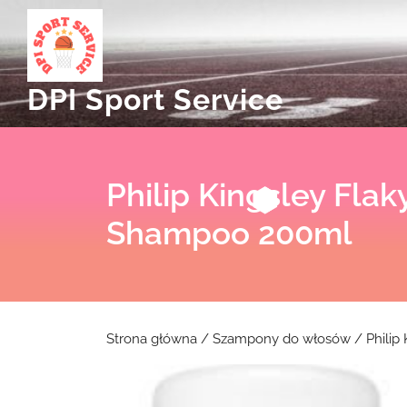
Skip
to
content
DPI Sport Service
Philip Kingsley Flak
Shampoo 200ml
Strona główna
/
Szampony do włosów
/ Philip