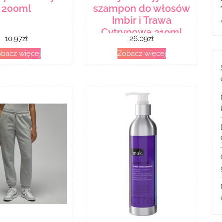
200ml
szampon do włosów
Imbir i Trawa
Cytrynowa 210ml
10.97
zł
26.09
zł
bacz więcej
Zobacz więcej