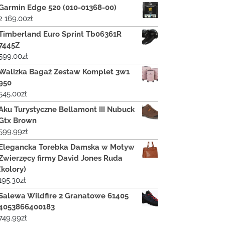
Garmin Edge 520 (010-01368-00)
2 169.00
zł
Timberland Euro Sprint Tb06361R
7445Z
599.00
zł
Walizka Bagaż Zestaw Komplet 3w1
950
545.00
zł
Aku Turystyczne Bellamont III Nubuck
Gtx Brown
599.99
zł
Elegancka Torebka Damska w Motyw
Zwierzęcy firmy David Jones Ruda
(kolory)
195.30
zł
Salewa Wildfire 2 Granatowe 61405
4053866400183
749.99
zł