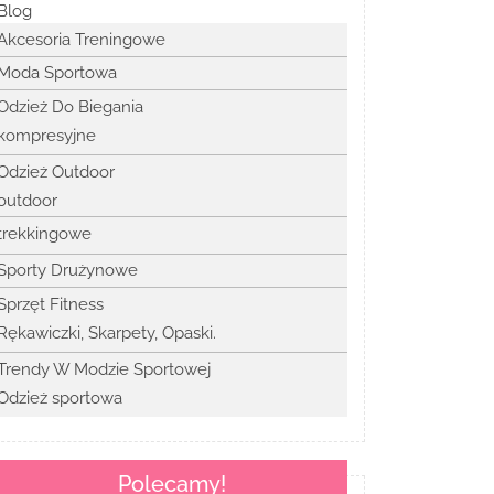
Blog
Akcesoria Treningowe
Moda Sportowa
Odzież Do Biegania
kompresyjne
Odzież Outdoor
outdoor
trekkingowe
Sporty Drużynowe
Sprzęt Fitness
Rękawiczki, Skarpety, Opaski.
Trendy W Modzie Sportowej
Odzież sportowa
Polecamy!