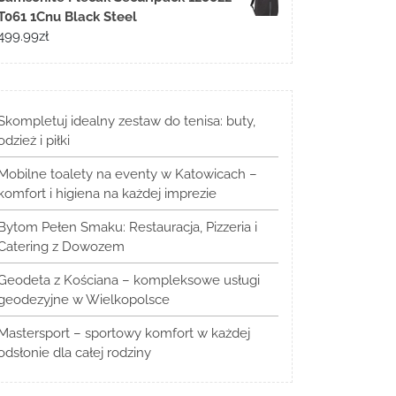
T061 1Cnu Black Steel
499.99
zł
Skompletuj idealny zestaw do tenisa: buty,
odzież i piłki
Mobilne toalety na eventy w Katowicach –
komfort i higiena na każdej imprezie
Bytom Pełen Smaku: Restauracja, Pizzeria i
Catering z Dowozem
Geodeta z Kościana – kompleksowe usługi
geodezyjne w Wielkopolsce
Mastersport – sportowy komfort w każdej
odsłonie dla całej rodziny