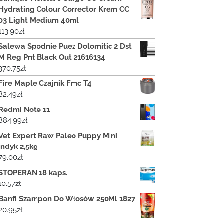
Hydrating Colour Corrector Krem CC
03 Light Medium 40ml
113.90
zł
Salewa Spodnie Puez Dolomitic 2 Dst
M Reg Pnt Black Out 21616134
370.75
zł
Fire Maple Czajnik Fmc T4
82.49
zł
Redmi Note 11
884.99
zł
Vet Expert Raw Paleo Puppy Mini
Indyk 2,5kg
79.00
zł
STOPERAN 18 kaps.
10.57
zł
Banfi Szampon Do Włosów 250Ml 1827
20.95
zł