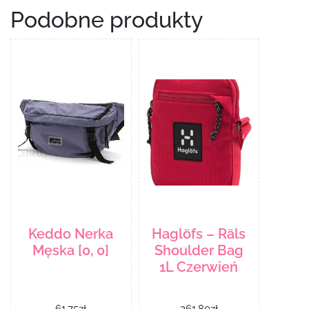
Podobne produkty
Keddo Nerka
Haglöfs – Räls
Męska [0, 0]
Shoulder Bag
1L Czerwień
61.75
zł
261.80
zł