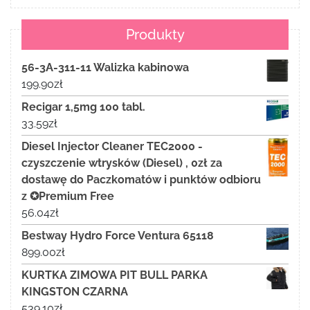
Produkty
56-3A-311-11 Walizka kabinowa
199.90
zł
Recigar 1,5mg 100 tabl.
33.59
zł
Diesel Injector Cleaner TEC2000 -
czyszczenie wtrysków (Diesel) , 0zł za
dostawę do Paczkomatów i punktów odbioru
z ✪Premium Free
56.04
zł
Bestway Hydro Force Ventura 65118
899.00
zł
KURTKA ZIMOWA PIT BULL PARKA
KINGSTON CZARNA
539.10
zł