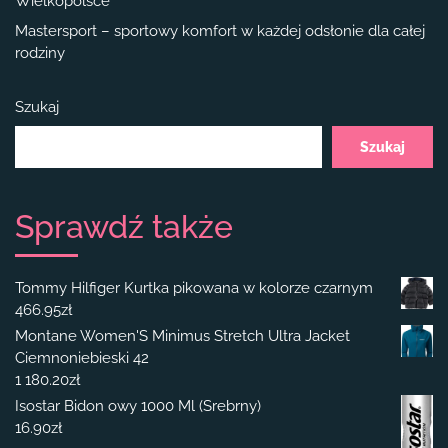
Wielkopolsce
Mastersport – sportowy komfort w każdej odsłonie dla całej
rodziny
Szukaj
Szukaj
Sprawdź także
Tommy Hilfiger Kurtka pikowana w kolorze czarnym
466.95
zł
Montane Women'S Minimus Stretch Ultra Jacket
Ciemnoniebieski 42
1 180.20
zł
Isostar Bidon owy 1000 Ml (Srebrny)
16.90
zł