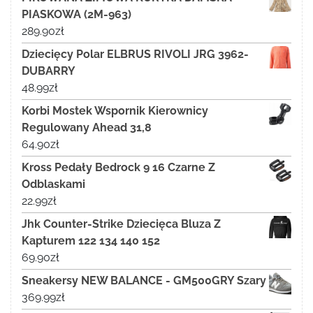
PIASKOWA (2M-963)
289.90
zł
Dziecięcy Polar ELBRUS RIVOLI JRG 3962-
DUBARRY
48.99
zł
Korbi Mostek Wspornik Kierownicy
Regulowany Ahead 31,8
64.90
zł
Kross Pedały Bedrock 9 16 Czarne Z
Odblaskami
22.99
zł
Jhk Counter-Strike Dziecięca Bluza Z
Kapturem 122 134 140 152
69.90
zł
Sneakersy NEW BALANCE - GM500GRY Szary
369.99
zł