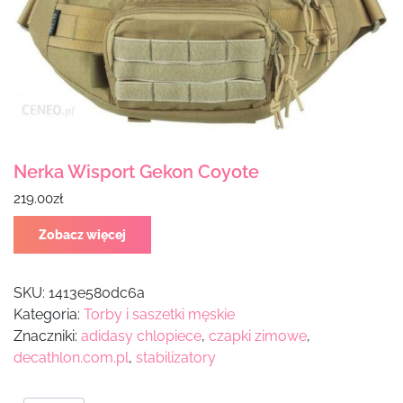
Nerka Wisport Gekon Coyote
219.00
zł
Zobacz więcej
SKU:
1413e580dc6a
Kategoria:
Torby i saszetki męskie
Znaczniki:
adidasy chlopiece
,
czapki zimowe
,
decathlon.com.pl
,
stabilizatory