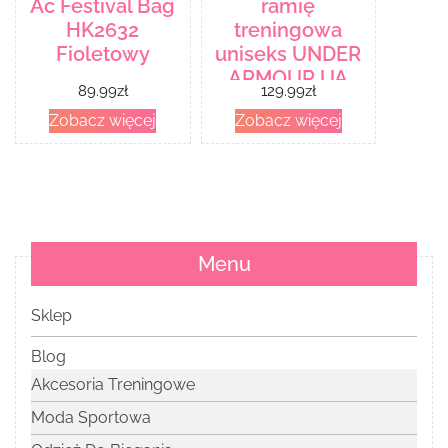
Ac Festival Bag
ramię
HK2632
treningowa
Fioletowy
uniseks UNDER
ARMOUR UA
89.99
zł
129.99
zł
Loudon
Zobacz więcej
Zobacz więcej
Crossbody
Menu
Sklep
Blog
Akcesoria Treningowe
Moda Sportowa