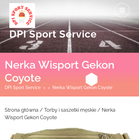
Skip
O
to
M
content
DPI Sport Service
Nerka Wisport Gekon
Coyote
DPI Sport Service
> >
Nerka Wisport Gekon Coyote
Strona główna
/
Torby i saszetki męskie
/ Nerka
Wisport Gekon Coyote