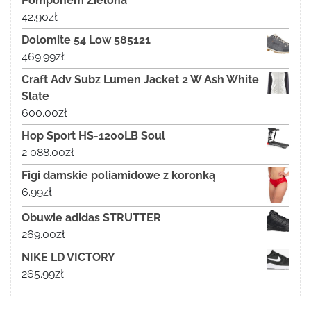
Pomponem Zielona
42.90
zł
Dolomite 54 Low 585121
469.99
zł
Craft Adv Subz Lumen Jacket 2 W Ash White
Slate
600.00
zł
Hop Sport HS-1200LB Soul
2 088.00
zł
Figi damskie poliamidowe z koronką
6.99
zł
Obuwie adidas STRUTTER
269.00
zł
NIKE LD VICTORY
265.99
zł