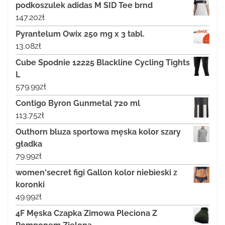
podkoszulek adidas M SID Tee brnd
147.20
zł
Pyrantelum Owix 250 mg x 3 tabl.
13.08
zł
Cube Spodnie 12225 Blackline Cycling Tights
L
579.99
zł
Contigo Byron Gunmetal 720 ml
113.75
zł
Outhorn bluza sportowa męska kolor szary
gładka
79.99
zł
women'secret figi Gallon kolor niebieski z
koronki
49.99
zł
4F Męska Czapka Zimowa Pleciona Z