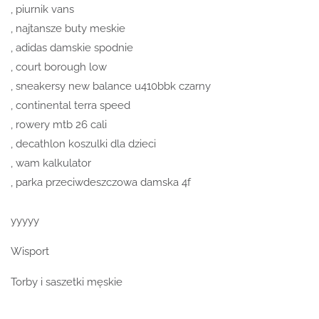
, piurnik vans
, najtansze buty meskie
, adidas damskie spodnie
, court borough low
, sneakersy new balance u410bbk czarny
, continental terra speed
, rowery mtb 26 cali
, decathlon koszulki dla dzieci
, wam kalkulator
, parka przeciwdeszczowa damska 4f
yyyyy
Wisport
Torby i saszetki męskie