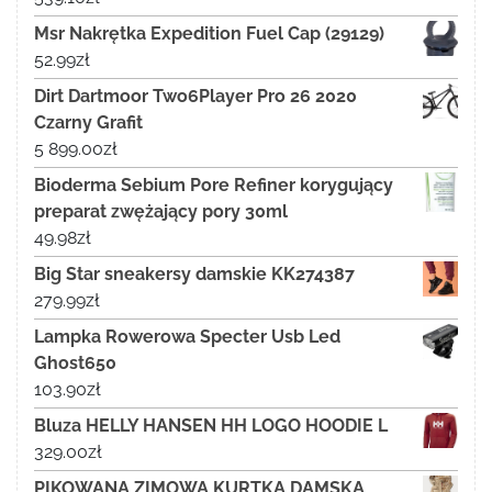
Msr Nakrętka Expedition Fuel Cap (29129)
52.99
zł
Dirt Dartmoor Two6Player Pro 26 2020
Czarny Grafit
5 899.00
zł
Bioderma Sebium Pore Refiner korygujący
preparat zwężający pory 30ml
49.98
zł
Big Star sneakersy damskie KK274387
279.99
zł
Lampka Rowerowa Specter Usb Led
Ghost650
103.90
zł
Bluza HELLY HANSEN HH LOGO HOODIE L
329.00
zł
PIKOWANA ZIMOWA KURTKA DAMSKA