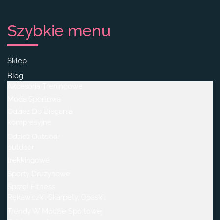
Szybkie menu
Sklep
Blog
Akcesoria Treningowe
Moda Sportowa
Odzież Do Biegania
kompresyjne
Odzież Outdoor
outdoor
trekkingowe
Sporty Drużynowe
Sprzęt Fitness
Rękawiczki, Skarpety, Opaski.
Trendy W Modzie Sportowej