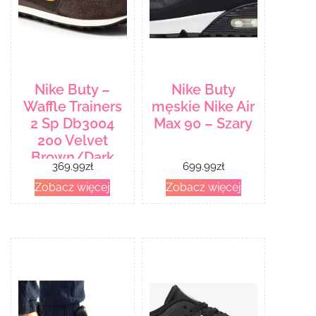
Nike Buty –
Nike Buty
Waffle Trainers
męskie Nike Air
2 Sp Db3004
Max 90 – Szary
200 Velvet
Brown/Dark
369.99
zł
699.99
zł
Sulfur
Zobacz więcej
Zobacz więcej