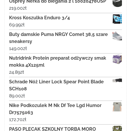
Osprey Nerka do biegania 2 l 10020478OSP
219.00
zł
Kross Koszulka Enduro 3/4
69.99
zł
Buty damskie Puma NRGY Comet 38,5 szare
sneakersy
149.00
zł
Nutridrink Protein preparat odżywczy smak
mokka 4X125ml
24.89
zł
Schrade Nóż Liner Lock Spear Point Blade
SCH108
89.00
zł
Nike Podkozulek M Nk Df Tee Lgd Humor
Dr7575063
172.70
zł
PASO PLECAK SZKOLNY TORBA MORO