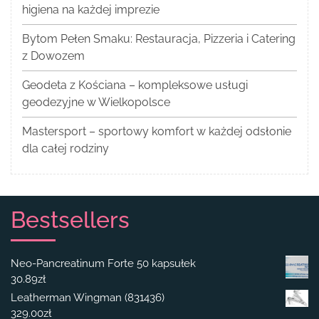
higiena na każdej imprezie
Bytom Pełen Smaku: Restauracja, Pizzeria i Catering
z Dowozem
Geodeta z Kościana – kompleksowe usługi
geodezyjne w Wielkopolsce
Mastersport – sportowy komfort w każdej odsłonie
dla całej rodziny
Bestsellers
Neo-Pancreatinum Forte 50 kapsułek
30.89
zł
Leatherman Wingman (831436)
329.00
zł