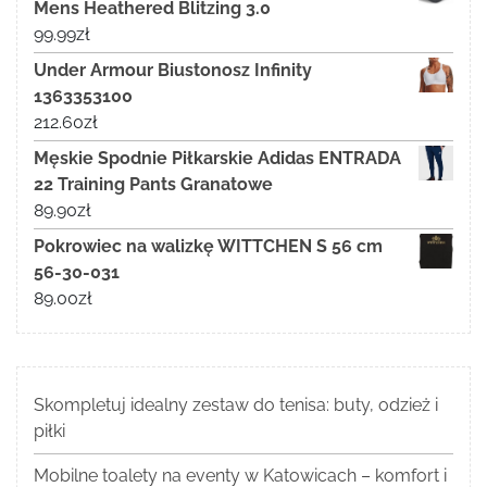
Mens Heathered Blitzing 3.0
99.99
zł
Under Armour Biustonosz Infinity
1363353100
212.60
zł
Męskie Spodnie Piłkarskie Adidas ENTRADA
22 Training Pants Granatowe
89.90
zł
Pokrowiec na walizkę WITTCHEN S 56 cm
56-30-031
89.00
zł
Skompletuj idealny zestaw do tenisa: buty, odzież i
piłki
Mobilne toalety na eventy w Katowicach – komfort i