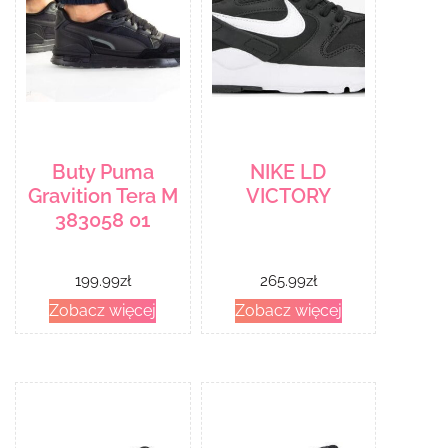
Buty Puma
NIKE LD
Gravition Tera M
VICTORY
383058 01
199.99
zł
265.99
zł
Zobacz więcej
Zobacz więcej