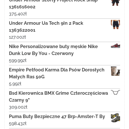
1361616002
375.40
zł
Under Armour Ua Tech 9In 2 Pack
1363622001
127.00
zł
Nike Personalizowane buty męskie Nike
Dunk Low By You - Czerwony
599.99
zł
Empire Petfood Karma Dla Psów Dorosłych
Małych Ras 50G
5.99
zł
Bsd Kierownica BMX Grime Czteroczęściowa
Czarny 9"
309.00
zł
Puma Buty Bezpieczne 47 Brp-Amster-T By
598.43
zł