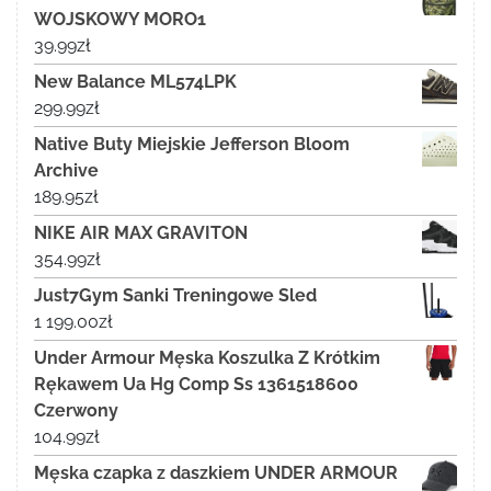
WOJSKOWY MORO1
39.99
zł
New Balance ML574LPK
299.99
zł
Native Buty Miejskie Jefferson Bloom
Archive
189.95
zł
NIKE AIR MAX GRAVITON
354.99
zł
Just7Gym Sanki Treningowe Sled
1 199.00
zł
Under Armour Męska Koszulka Z Krótkim
Rękawem Ua Hg Comp Ss 1361518600
Czerwony
104.99
zł
Męska czapka z daszkiem UNDER ARMOUR