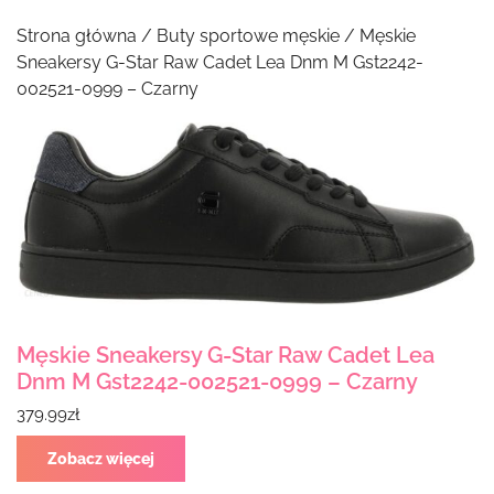
Strona główna
/
Buty sportowe męskie
/ Męskie
Sneakersy G-Star Raw Cadet Lea Dnm M Gst2242-
002521-0999 – Czarny
Męskie Sneakersy G-Star Raw Cadet Lea
Dnm M Gst2242-002521-0999 – Czarny
379.99
zł
Zobacz więcej