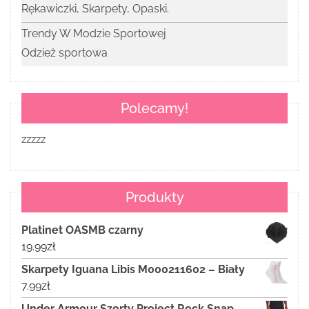
Rękawiczki, Skarpety, Opaski.
Trendy W Modzie Sportowej
Odzież sportowa
Polecamy!
zzzzz
Produkty
Platinet OASMB czarny
19.99
zł
Skarpety Iguana Libis M000211602 – Biały
7.99
zł
Under Armour Szorty Project Rock Snap