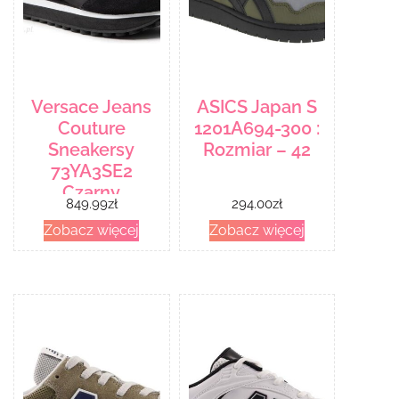
Versace Jeans
ASICS Japan S
Couture
1201A694-300 :
Sneakersy
Rozmiar – 42
73YA3SE2
Czarny
849.99
zł
294.00
zł
Zobacz więcej
Zobacz więcej