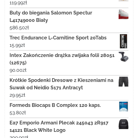
119.99
zł
Buty do biegania Salomon Spectur
L41749000 Biały
586.50
zł
Trec Endurance L-Carnitine Sport 20Tabs
15.99
zł
Intex Zakończenie drążka zwijaka folii 28051
(12675)
90.00
zł
Krótkie Spodenki Dresowe z Kieszeniami na
Suwak od Neidio S171 Antracyt
29.95
zł
Formeds Biocaps B Complex 120 kaps.
53.80
zł
Ea7 Emporio Armani Plecak 245043 2R917
14121 Black White Logo
209.99
zł