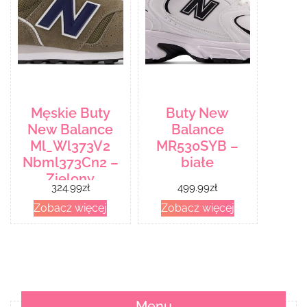
Męskie Buty
Buty New
New Balance
Balance
Ml_Wl373V2
MR530SYB –
Nbml373Cn2 –
białe
Zielony
324.99
zł
499.99
zł
Zobacz więcej
Zobacz więcej
Menu