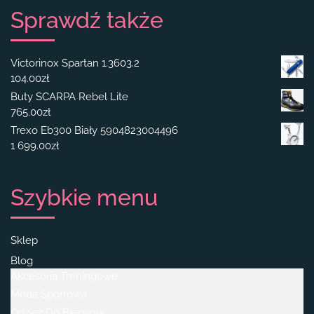
Sprawdź także
Victorinox Spartan 1.3603.2
104.00
zł
Buty SCARPA Rebel Lite
765.00
zł
Trexo Eb300 Biały 5904823004496
1 699.00
zł
Szybkie menu
Sklep
Blog
Akcesoria Treningowe
Moda Sportowa
Odzież Do Biegania