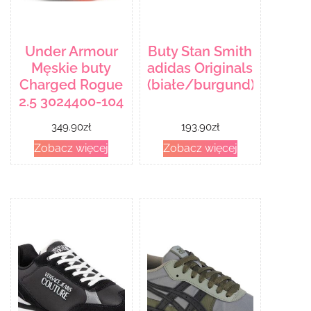
Under Armour
Buty Stan Smith
Męskie buty
adidas Originals
Charged Rogue
(białe/burgund)
2.5 3024400-104
349.90
zł
193.90
zł
Zobacz więcej
Zobacz więcej