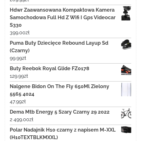
Hdwr Zaawansowana Kompaktowa Kamera
Samochodowa Full Hd Z Wifi I Gps Videocar
S330
399.00
zł
Puma Buty Dziecięce Rebound Layup Sd
(Czarny)
99.99
zł
Buty Reebok Royal Glide FZ0178
129.99
zł
Nalgene Bidon On The Fly 650Ml Zielony
5565 4024
47.99
zł
Dema Mtb Energy 5 Szary Czarny 29 2022
2 499.00
zł
Polar Nadajnik H10 czarny z napisem M-XXL
(H10TEXTBLKMXXL)