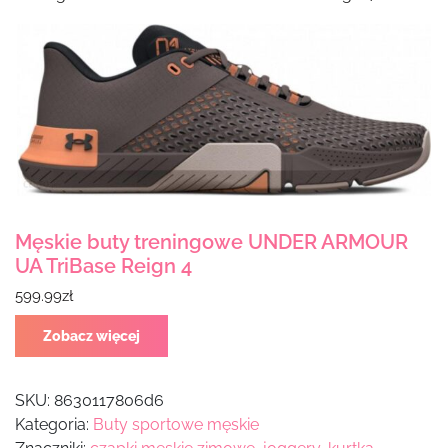
Męskie buty treningowe UNDER ARMOUR
UA TriBase Reign 4
599.99
zł
Zobacz więcej
SKU:
8630117806d6
Kategoria:
Buty sportowe męskie