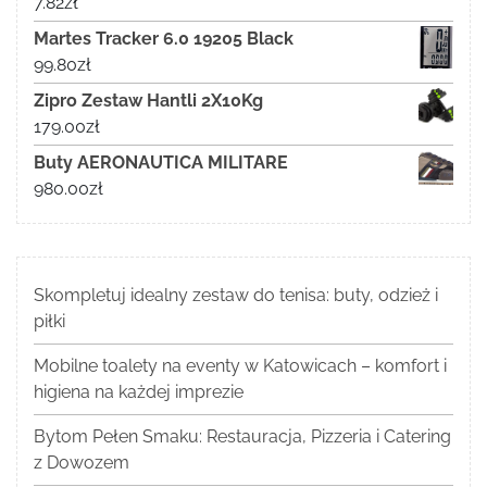
7.82
zł
Martes Tracker 6.0 19205 Black
99.80
zł
Zipro Zestaw Hantli 2X10Kg
179.00
zł
Buty AERONAUTICA MILITARE
980.00
zł
Skompletuj idealny zestaw do tenisa: buty, odzież i
piłki
Mobilne toalety na eventy w Katowicach – komfort i
higiena na każdej imprezie
Bytom Pełen Smaku: Restauracja, Pizzeria i Catering
z Dowozem