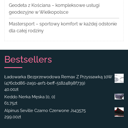
Geodeta z Kościana – kompleksowe usługi
geodezyjne w Wielkopolsce
Mastersport – sportowy komfort w każdej odsłonie
dla całej rodziny
Bestsellers
Ładowarka Bezprzewodowa Remax Z Przyssawką 10W
(476cbd86-2a91-4ef1-beff-51824898f739)
40.00
zł
Keddo Nerka Męska [0, 0]
61.75
zł
Alpinus Seville Czarno Czerwone Js43575
299.00
zł