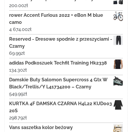
200.00
zł
rower Accent Furious 2022 + eBon M blue
camo
4 674.00
zł
Reserved - Dresowe spodnie z przeszyciami -
Czarny
69.99
zł
adidas Podkoszuek Techfit Training Hk2338
134.30
zł
Damskie Buty Salomon Supercross 4 Gtx W
Black/Trellis/Y L41734200 – Czarny
549.99
zł
KURTKA 4F DAMSKA CZARNA H4L22 KUD003
20S
298.79
zł
Vans saszetka kolor beżowy