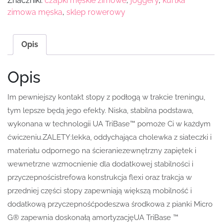
Znaczniki:
czapki męskie zimowe
,
joggery
,
kurtka
zimowa męska
,
sklep rowerowy
Opis
Opis
Im pewniejszy kontakt stopy z podłogą w trakcie treningu,
tym lepsze będą jego efekty. Niska, stabilna podstawa,
wykonana w technologii UA TriBase™ pomoże Ci w każdym
ćwiczeniu.ZALETY:lekka, oddychająca cholewka z siateczki i
materiału odpornego na ścieraniezewnętrzny zapiętek i
wewnetrzne wzmocnienie dla dodatkowej stabilności i
przyczepnościstrefowa konstrukcja flexi oraz trakcja w
przedniej części stopy zapewniają większą mobilność i
dodatkową przyczepnośćpodeszwa środkowa z pianki Micro
G® zapewnia doskonałą amortyzacjęUA TriBase ™