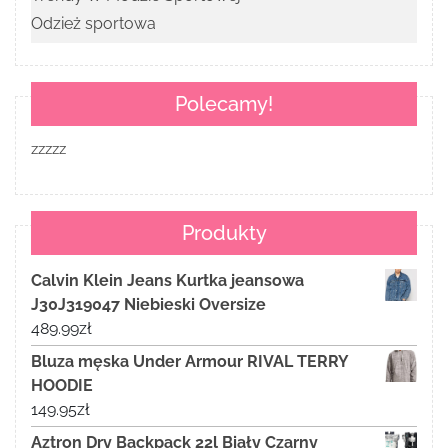
Odzież sportowa
Polecamy!
zzzzz
Produkty
Calvin Klein Jeans Kurtka jeansowa
J30J319047 Niebieski Oversize
489.99
zł
Bluza męska Under Armour RIVAL TERRY
HOODIE
149.95
zł
Aztron Dry Backpack 22l Biały Czarny