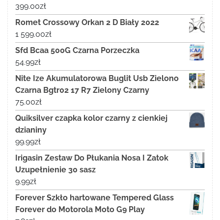
399.00
zł
Romet Crossowy Orkan 2 D Biały 2022
1 599.00
zł
Sfd Bcaa 500G Czarna Porzeczka
54.99
zł
Nite Ize Akumulatorowa Buglit Usb Zielono
Czarna Bgtr02 17 R7 Zielony Czarny
75.00
zł
Quiksilver czapka kolor czarny z cienkiej
dzianiny
99.99
zł
Irigasin Zestaw Do Płukania Nosa I Zatok
Uzupełnienie 30 sasz
9.99
zł
Forever Szkło hartowane Tempered Glass
Forever do Motorola Moto G9 Play