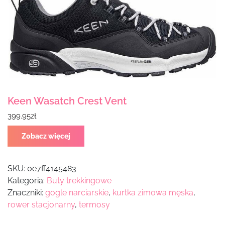
Keen Wasatch Crest Vent
399.95
zł
Zobacz więcej
SKU:
0e7ff4145483
Kategoria:
Buty trekkingowe
Znaczniki:
gogle narciarskie
,
kurtka zimowa męska
,
rower stacjonarny
,
termosy