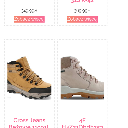
349.99
zł
369.99
zł
Zobacz więcej
Zobacz więcej
Cross Jeans
4F
Beżowe 11091L
H4Z21Obdh253