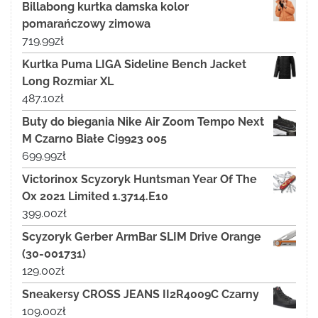
Billabong kurtka damska kolor
pomarańczowy zimowa
719.99
zł
Kurtka Puma LIGA Sideline Bench Jacket
Long Rozmiar XL
487.10
zł
Buty do biegania Nike Air Zoom Tempo Next
M Czarno Białe Ci9923 005
699.99
zł
Victorinox Scyzoryk Huntsman Year Of The
Ox 2021 Limited 1.3714.E10
399.00
zł
Scyzoryk Gerber ArmBar SLIM Drive Orange
(30-001731)
129.00
zł
Sneakersy CROSS JEANS II2R4009C Czarny
109.00
zł