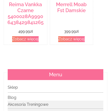
Reima Vankka
Merrell Moab
Czarne
Fst Damskie
5400028A9990
6438429841265
499.99
zł
399.99
zł
Zobacz więcej
Zobacz więcej
Menu
Sklep
Blog
Akcesoria Treningowe