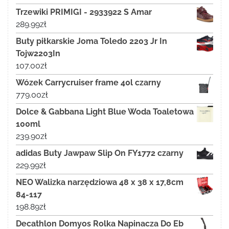
Trzewiki PRIMIGI - 2933922 S Amar
289.99
zł
Buty piłkarskie Joma Toledo 2203 Jr In
Tojw2203In
107.00
zł
Wózek Carrycruiser frame 40l czarny
779.00
zł
Dolce & Gabbana Light Blue Woda Toaletowa
100ml
239.90
zł
adidas Buty Jawpaw Slip On FY1772 czarny
229.99
zł
NEO Walizka narzędziowa 48 x 38 x 17,8cm
84-117
198.89
zł
Decathlon Domyos Rolka Napinacza Do Eb