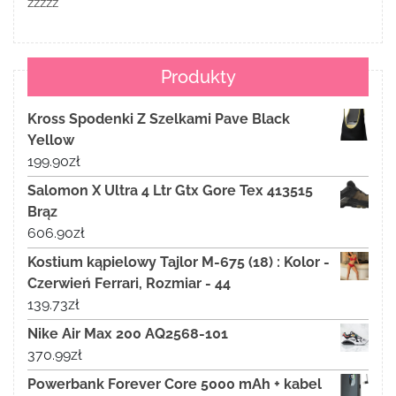
zzzzz
Produkty
Kross Spodenki Z Szelkami Pave Black
Yellow
199.90
zł
Salomon X Ultra 4 Ltr Gtx Gore Tex 413515
Brąz
606.90
zł
Kostium kąpielowy Tajlor M-675 (18) : Kolor -
Czerwień Ferrari, Rozmiar - 44
139.73
zł
Nike Air Max 200 AQ2568-101
370.99
zł
Powerbank Forever Core 5000 mAh + kabel