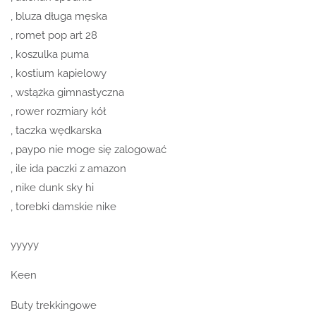
, bluza długa męska
, romet pop art 28
, koszulka puma
, kostium kapielowy
, wstążka gimnastyczna
, rower rozmiary kół
, taczka wędkarska
, paypo nie moge się zalogować
, ile ida paczki z amazon
, nike dunk sky hi
, torebki damskie nike
yyyyy
Keen
Buty trekkingowe