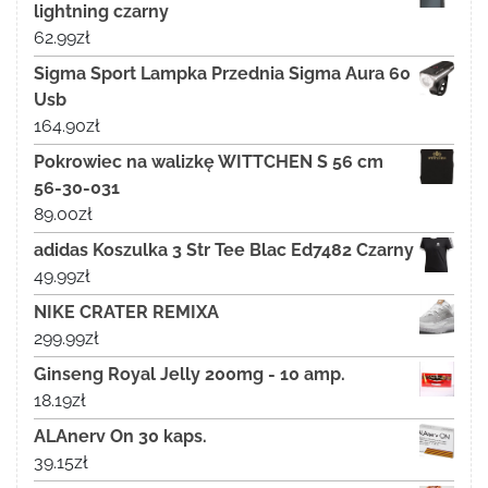
lightning czarny
62.99
zł
Sigma Sport Lampka Przednia Sigma Aura 60
Usb
164.90
zł
Pokrowiec na walizkę WITTCHEN S 56 cm
56-30-031
89.00
zł
adidas Koszulka 3 Str Tee Blac Ed7482 Czarny
49.99
zł
NIKE CRATER REMIXA
299.99
zł
Ginseng Royal Jelly 200mg - 10 amp.
18.19
zł
ALAnerv On 30 kaps.
39.15
zł