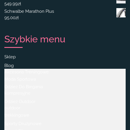
549.99
zł
Schwalbe Marathon Plus
95.00
zł
Szybkie menu
Sklep
Blog
Akcesoria Treningowe
Moda Sportowa
Odzież Do Biegania
kompresyjne
Odzież Outdoor
outdoor
trekkingowe
Sporty Drużynowe