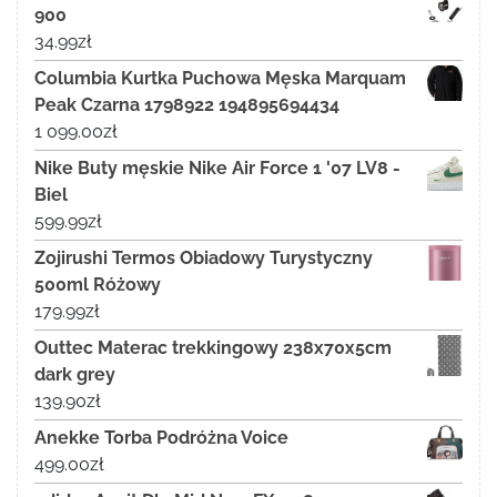
900
34.99
zł
Columbia Kurtka Puchowa Męska Marquam
Peak Czarna 1798922 194895694434
1 099.00
zł
Nike Buty męskie Nike Air Force 1 '07 LV8 -
Biel
599.99
zł
Zojirushi Termos Obiadowy Turystyczny
500ml Różowy
179.99
zł
Outtec Materac trekkingowy 238x70x5cm
dark grey
139.90
zł
Anekke Torba Podróżna Voice
499.00
zł