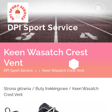
Skip
O
to
M
content
DPI Sport Service
Keen Wasatch Crest
Vent
DPI Sport Service
> >
Keen Wasatch Crest Vent
Strona główna
/
Buty trekkingowe
/ Keen Wasatch
Crest Vent