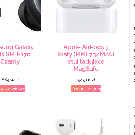
ung Galaxy
Apple AirPods 3
s SM-R170
biały (MME73ZM/A)
Czarny
etui ładujące
MagSafe
664.92
zł
949.00
zł
bacz więcej
Zobacz więcej