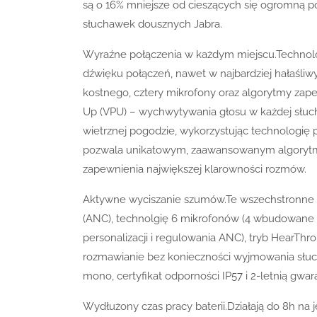
są o 16% mniejsze od cieszących się ogromną po
słuchawek dousznych Jabra.
Wyraźne połączenia w każdym miejscu.Technolo
dźwięku połączeń, nawet w najbardziej hałaśliw
kostnego, cztery mikrofony oraz algorytmy zapew
Up (VPU) – wychwytywania głosu w każdej słuc
wietrznej pogodzie, wykorzystując technologię
pozwala unikatowym, zaawansowanym algorytmo
zapewnienia największej klarowności rozmów.
Aktywne wyciszanie szumów.Te wszechstronne 
(ANC), technolgię 6 mikrofonów (4 wbudowane 
personalizacji i regulowania ANC), tryb HearTh
rozmawianie bez konieczności wyjmowania słu
mono, certyfikat odporności IP57 i 2-letnią gwa
Wydłużony czas pracy baterii.Działają do 8h na 