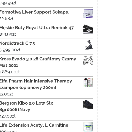
599.99
zł
Formotiva Liver Support 60kaps.
22.68
zł
Męskie Buty Royal Ultra Reebok 47
199.99
zł
Nordictrack C 7.5
5 999.00
zł
Kross Evado 3.0 28 Grafitowy Czarny
Mat 2021
1 869.00
zł
Elfa Pharm Hair Intensive Therapy
szampon łopianowy 200ml
13.00
zł
Bergson Kibo 2.0 Low Stx
Bgr00061Navy
427.00
zł
Life Extension Acetyl L Carnitine
100kaps.