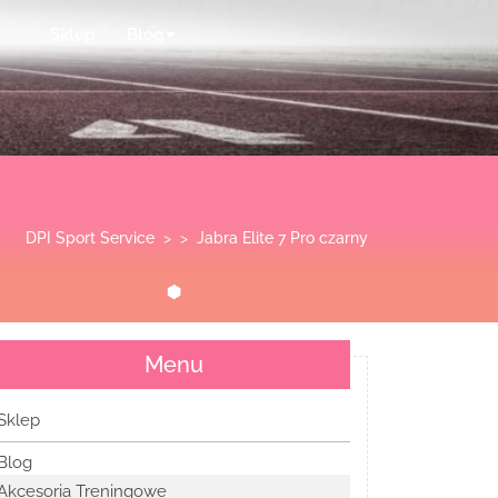
Sklep
Blog
DPI Sport Service
> >
Jabra Elite 7 Pro czarny
Menu
Sklep
Blog
Akcesoria Treningowe