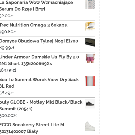
La Saponaria Wow Wzmacniające
Serum Do Rzęs I Brwi
32.00
zł
Trec Nutrition Omega 3 60kaps.
490.80
zł
Domyos Obudowa Tylnej Nogi El700
89.99
zł
Under Armour Damskie Ua Fly By 2.0
2N1 Short 1356200669Xs
169.99
zł
Sea To Summit Worek View Dry Sack
8L Red
58.49
zł
buty GLOBE - Motley Mid Black/Black
Summit (20541)
500.00
zł
ECCO Sneakersy Street Lite M
52131401007 Biały