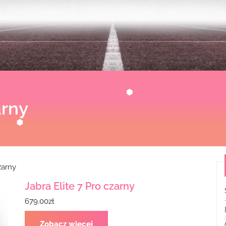
arny
zarny
Jabra Elite 7 Pro czarny
679.00
zł
Zobacz więcej