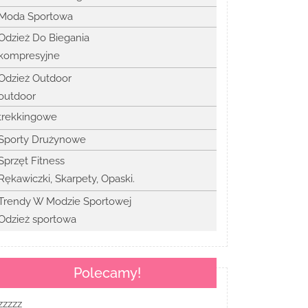
Moda Sportowa
Odzież Do Biegania
kompresyjne
Odzież Outdoor
outdoor
trekkingowe
Sporty Drużynowe
Sprzęt Fitness
Rękawiczki, Skarpety, Opaski.
Trendy W Modzie Sportowej
Odzież sportowa
Polecamy!
zzzzz