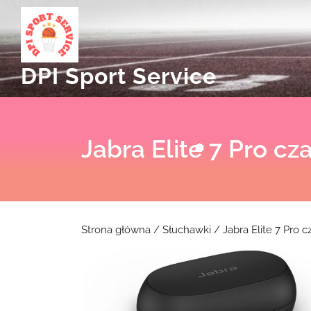
Skip
to
content
DPI Sport Service
Jabra Elite 7 Pro cz
Strona główna
/
Słuchawki
/ Jabra Elite 7 Pro c