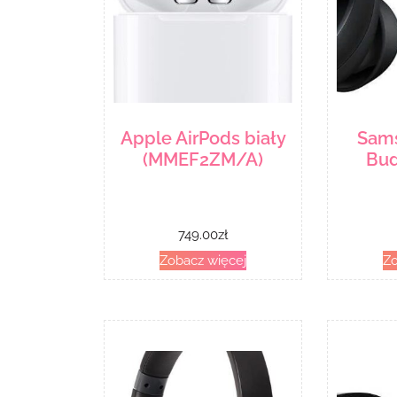
Apple AirPods biały
Sams
(MMEF2ZM/A)
Bud
749.00
zł
Zobacz więcej
Zo