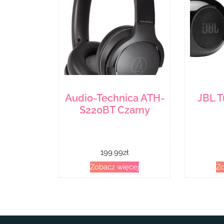
Audio-Technica ATH-
JBL 
S220BT Czarny
199.99
zł
Zobacz więcej
Zo