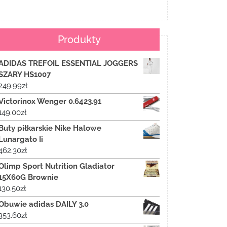
Produkty
ADIDAS TREFOIL ESSENTIAL JOGGERS
SZARY HS1007
249.99
zł
Victorinox Wenger 0.6423.91
149.00
zł
Buty piłkarskie Nike Halowe
Lunargato Ii
462.30
zł
Olimp Sport Nutrition Gladiator
15X60G Brownie
130.50
zł
Obuwie adidas DAILY 3.0
353.60
zł