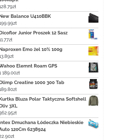
128.79
zł
New Balance U410BBK
199.99
zł
Dicoflor Junior Proszek 12 Sasz
11.77
zł
Naproxen Emo żel 10% 100g
13.89
zł
Wahoo Elemnt Roam GPS
1 189.00
zł
Olimp Creatine 1000 300 Tab
189.80
zł
Kurtka Bluza Polar Taktyczna Softshell
Oliv 3XL
362.95
zł
Intex Dmuchana Łódeczka Niebieskie
Auto 120Cm 6238924
22.90
zł