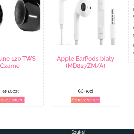
Tune 120 TWS
Apple EarPods biały
Czarne
(MD827ZM/A)
349.00
zł
66.90
zł
bacz więcej
Zobacz więcej
Szukaj