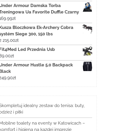
Under Armour Damska Torba
Treningowa Ua Favorite Duffle Czarny
169.99
zł
Kusza Bloczkowa Ek-Archery Cobra
systém Siege 300, 150 lbs
2 215.00
zł
Fit4Med Led Przednia Usb
89.00
zł
Under Armour Hustle 5.0 Backpack
Black
249.90
zł
Skompletuj idealny zestaw do tenisa: buty,
odzież i piłki
Mobilne toalety na eventy w Katowicach –
komfort i higiena na każdej imprezie