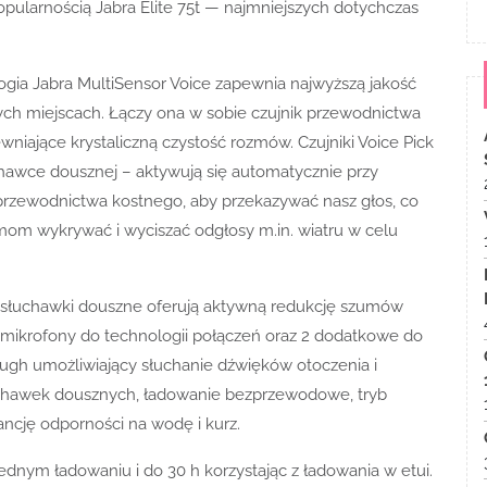
pularnością Jabra Elite 75t — najmniejszych dotychczas
gia Jabra MultiSensor Voice zapewnia najwyższą jakość
ych miejscach. Łączy ona w sobie czujnik przewodnictwa
niające krystaliczną czystość rozmów. Czujniki Voice Pick
hawce dousznej – aktywują się automatycznie przy
 przewodnictwa kostnego, aby przekazywać nasz głos, co
m wykrywać i wyciszać odgłosy m.in. wiatru w celu
słuchawki douszne oferują aktywną redukcję szumów
mikrofony do technologii połączeń oraz 2 dodatkowe do
rough umożliwiający słuchanie dźwięków otoczenia i
chawek dousznych, ładowanie bezprzewodowe, tryb
rancję odporności na wodę i kurz.
jednym ładowaniu i do 30 h korzystając z ładowania w etui.