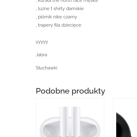
, kurtka the north face męska
, luzne t shirty damskie
, piórnik nike czarny
, trapery fila dziecięce
yyyyy
Jabra
Słuchawki
Podobne produkty