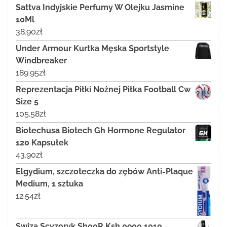
Sattva Indyjskie Perfumy W Olejku Jasmine
10Ml
38.90
zł
Under Armour Kurtka Męska Sportstyle
Windbreaker
189.95
zł
Reprezentacja Piłki Nożnej Piłka Football Cw
Size 5
105.58
zł
Biotechusa Biotech Gh Hormone Regulator
120 Kapsułek
43.90
zł
Elgydium, szczoteczka do zębów Anti-Plaque
Medium, 1 sztuka
12.54
zł
Swiza Scyzoryk Sh00R Ksh.0900.1010