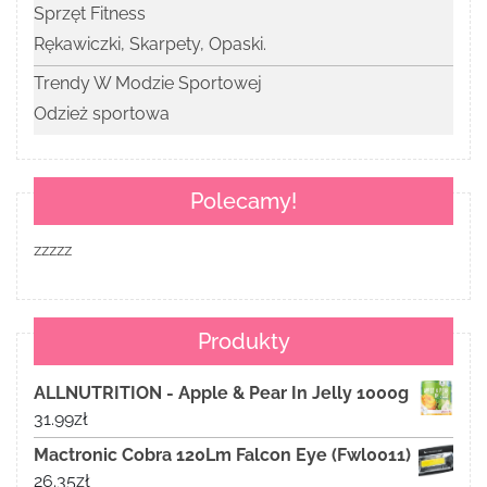
Sprzęt Fitness
Rękawiczki, Skarpety, Opaski.
Trendy W Modzie Sportowej
Odzież sportowa
Polecamy!
zzzzz
Produkty
ALLNUTRITION - Apple & Pear In Jelly 1000g
31.99
zł
Mactronic Cobra 120Lm Falcon Eye (Fwl0011)
26.35
zł