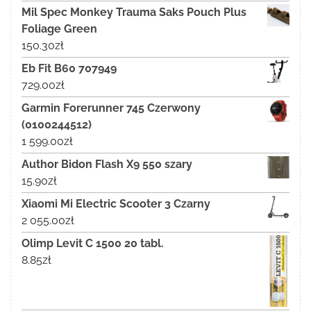
Mil Spec Monkey Trauma Saks Pouch Plus
Foliage Green
150.30
zł
Eb Fit B60 707949
729.00
zł
Garmin Forerunner 745 Czerwony
(0100244512)
1 599.00
zł
Author Bidon Flash X9 550 szary
15.90
zł
Xiaomi Mi Electric Scooter 3 Czarny
2 055.00
zł
Olimp Levit C 1500 20 tabl.
8.85
zł