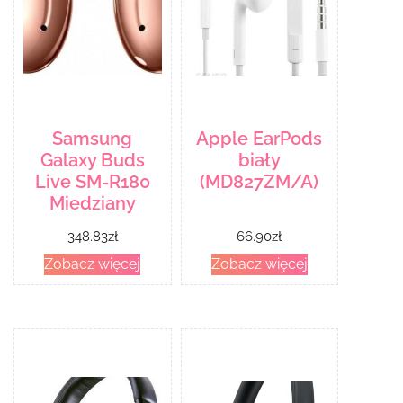
Samsung
Apple EarPods
Galaxy Buds
biały
Live SM-R180
(MD827ZM/A)
Miedziany
348.83
zł
66.90
zł
Zobacz więcej
Zobacz więcej