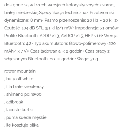
dostępne są w trzech wersjach kolorystycznych: czarnej,
białej i niebieskiej.Specyfikacja techniczna:• Przetworniki
dynamiczne: 8 mm• Pasmo przenoszenia: 20 Hz – 20 kHz•
Czułość: 104 dB SPL @1 kHz/1 mW• Impedancja: 31 omów•
Profile Bluetooth: A2DP v1.3, AVRCP v1.5, HFP v1.6• Wersja
Bluetooth: 4.2• Typ akumulatora: litowo-polimerowy (220
mAh/ 3.7 V)• Czas ładowania: < 2 godzin• Czas pracy z
włączonym Bluetooth: do 10 godzin• Waga: 31 g
rower mountain
, buty off white
, fila białe sneakersy
, shimano pd rs500
, adibreak
, lacoste kurtki
, puma suede męskie
, ile kosztuje piłka