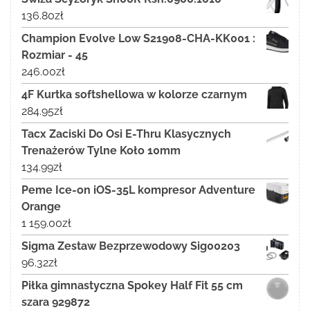
136.80
zł
Champion Evolve Low S21908-CHA-KK001 :
Rozmiar - 45
246.00
zł
4F Kurtka softshellowa w kolorze czarnym
284.95
zł
Tacx Zaciski Do Osi E-Thru Klasycznych
Trenażerów Tylne Koło 10mm
134.99
zł
Peme Ice-on iOS-35L kompresor Adventure
Orange
1 159.00
zł
Sigma Zestaw Bezprzewodowy Sig00203
96.32
zł
Piłka gimnastyczna Spokey Half Fit 55 cm
szara 929872