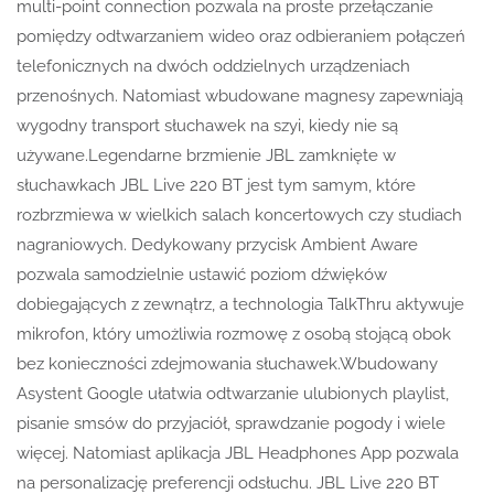
multi-point connection pozwala na proste przełączanie
pomiędzy odtwarzaniem wideo oraz odbieraniem połączeń
telefonicznych na dwóch oddzielnych urządzeniach
przenośnych. Natomiast wbudowane magnesy zapewniają
wygodny transport słuchawek na szyi, kiedy nie są
używane.Legendarne brzmienie JBL zamknięte w
słuchawkach JBL Live 220 BT jest tym samym, które
rozbrzmiewa w wielkich salach koncertowych czy studiach
nagraniowych. Dedykowany przycisk Ambient Aware
pozwala samodzielnie ustawić poziom dźwięków
dobiegających z zewnątrz, a technologia TalkThru aktywuje
mikrofon, który umożliwia rozmowę z osobą stojącą obok
bez konieczności zdejmowania słuchawek.Wbudowany
Asystent Google ułatwia odtwarzanie ulubionych playlist,
pisanie smsów do przyjaciół, sprawdzanie pogody i wiele
więcej. Natomiast aplikacja JBL Headphones App pozwala
na personalizację preferencji odsłuchu. JBL Live 220 BT