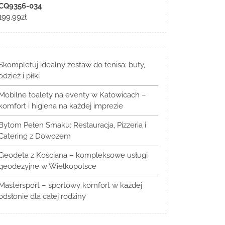
CQ9356-034
199.99
zł
Skompletuj idealny zestaw do tenisa: buty,
odzież i piłki
Mobilne toalety na eventy w Katowicach –
komfort i higiena na każdej imprezie
Bytom Pełen Smaku: Restauracja, Pizzeria i
Catering z Dowozem
Geodeta z Kościana – kompleksowe usługi
geodezyjne w Wielkopolsce
Mastersport – sportowy komfort w każdej
odsłonie dla całej rodziny