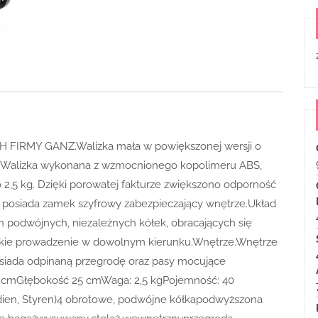
IRMY GANZ.Walizka mała w powiększonej wersji o
ał.Walizka wykonana z wzmocnionego kopolimeru ABS,
o 2,5 kg. Dzięki porowatej fakturze zwiększono odporność
 posiada zamek szyfrowy zabezpieczający wnętrze.Układ
ch podwójnych, niezależnych kółek, obracających się
lekkie prowadzenie w dowolnym kierunku.Wnętrze.Wnętrze
osiada odpinaną przegrodę oraz pasy mocujące
 cmGłębokość 25 cmWaga: 2,5 kgPojemność: 40
adien, Styren)4 obrotowe, podwójne kółkapodwyższona