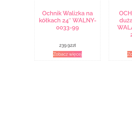
Ochnik Walizka na
OCH
kółkach 24″ WALNY-
duża
0033-99
WALA
239.92
zł
Zobacz więcej
Zo