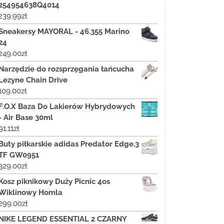
254954638Q4014
239.99
zł
Sneakersy MAYORAL - 46.355 Marino
24
249.00
zł
Narzędzie do rozsprzęgania łańcucha
Lezyne Chain Drive
109.00
zł
F.O.X Baza Do Lakierów Hybrydowych
- Air Base 30ml
91.11
zł
Buty piłkarskie adidas Predator Edge.3
TF GW0951
329.00
zł
Kosz piknikowy Duży Picnic 4os
Wiklinowy Homla
299.00
zł
NIKE LEGEND ESSENTIAL 2 CZARNY