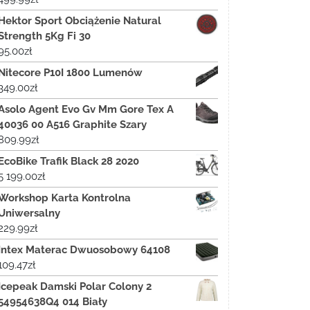
Hektor Sport Obciążenie Natural
Strength 5Kg Fi 30
95.00
zł
Nitecore P10I 1800 Lumenów
349.00
zł
Asolo Agent Evo Gv Mm Gore Tex A
40036 00 A516 Graphite Szary
809.99
zł
EcoBike Trafik Black 28 2020
5 199.00
zł
Workshop Karta Kontrolna
Uniwersalny
229.99
zł
Intex Materac Dwuosobowy 64108
109.47
zł
Icepeak Damski Polar Colony 2
54954638Q4 014 Biały