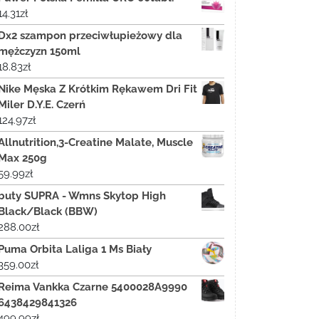
14.31
zł
Dx2 szampon przeciwłupieżowy dla
mężczyzn 150ml
18.83
zł
Nike Męska Z Krótkim Rękawem Dri Fit
Miler D.Y.E. Czerń
124.97
zł
Allnutrition,3-Creatine Malate, Muscle
Max 250g
59.99
zł
buty SUPRA - Wmns Skytop High
Black/Black (BBW)
288.00
zł
Puma Orbita Laliga 1 Ms Biały
359.00
zł
Reima Vankka Czarne 5400028A9990
6438429841326
499.99
zł