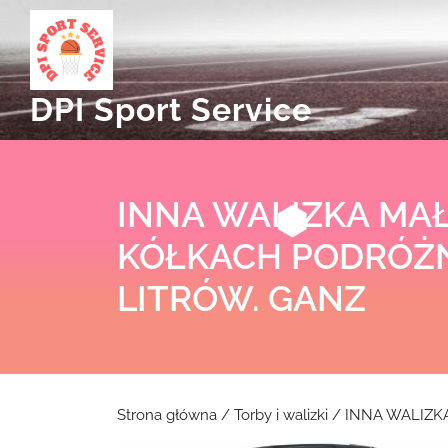
Skip
to
content
DPI Sport Service
INNA WALIZKA MAŁ
KÓŁKACH PODRÓŻN
LITRÓW. GANZ
Strona główna
/
Torby i walizki
/ INNA WALIZK