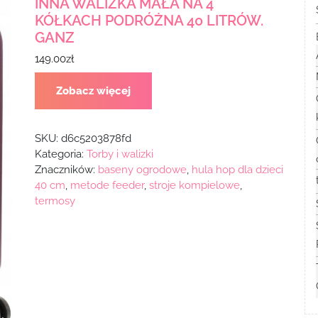
INNA WALIZKA MAŁA NA 4
KÓŁKACH PODRÓŻNA 40 LITRÓW.
GANZ
149.00
zł
Zobacz więcej
SKU:
d6c5203878fd
Kategoria:
Torby i walizki
Znaczników:
baseny ogrodowe
,
hula hop dla dzieci
40 cm
,
metode feeder
,
stroje kompielowe
,
termosy