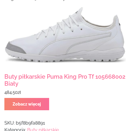
Buty piłkarskie Puma King Pro Tf 105668002
Biały
484.50
zł
Zobacz więcej
SKU:
b5f8b9fa8891
Kategoria:
Buty piłkarskie