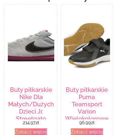
Buty piłkarskie
Buty piłkarskie
Nike Dla
Puma
Małych/Dużych
Teamsport
Dzieci Jr.
Varion
Streetgato
Wielokolorowe
214.97
zł
96.99
zł
Szary
10658603
Zobacz więcej
Zobacz więcej