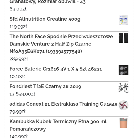
Granatowy, Rozmiar obuwia - 43
63.00
zł
Sfd Allnutrition Creatine 500g
119.99
zł
The North Face Spodnie Przeciwdeszczowe
Damskie Venture 2 Half Zip Czarne
Nf0A35E6Kx71 (193391577548)
289.99
zł
Force Baterie Cr1616 3V 1 X 5 Szt 46231
10.10
zł
Fondriest Tf2E Czarny 28 2019
13 899.00
zł
adidas Conext 21 Ekstraklasa Training Gu1549
79.99
zł
Kambukka Kubek Termiczny Etna 300 ml
Pomarańczowy
149.99
zł