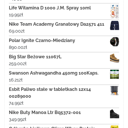
Life Witamina D 1000 J.M. Spray 10ml
19.99
zł
Nike Team Academy Granatowy Da2571 411
69.00
zł
Polar Ignite Czarno-Miedziany
890.00
zł
Big Star Beżowe 11067L
259.00
zł
Swanson Ashwagandha 450mg 100Kaps.
16.21
zł
Esbit Paliwo stałe w tabletkach 12x14
00289000
74.99
zł
Nike Buty Manoa Ltr Bq5372-001
349.99
zł