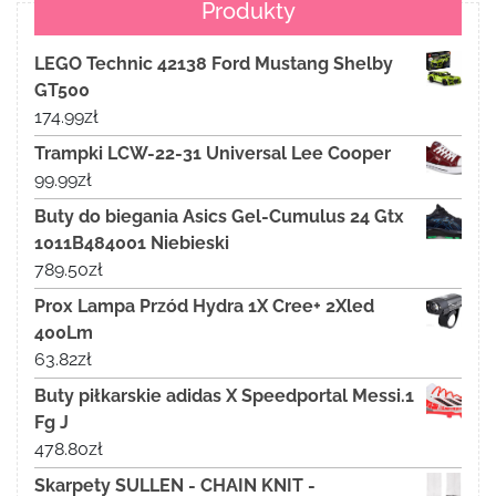
Produkty
LEGO Technic 42138 Ford Mustang Shelby
GT500
174.99
zł
Trampki LCW-22-31 Universal Lee Cooper
99.99
zł
Buty do biegania Asics Gel-Cumulus 24 Gtx
1011B484001 Niebieski
789.50
zł
Prox Lampa Przód Hydra 1X Cree+ 2Xled
400Lm
63.82
zł
Buty piłkarskie adidas X Speedportal Messi.1
Fg J
478.80
zł
Skarpety SULLEN - CHAIN KNIT -