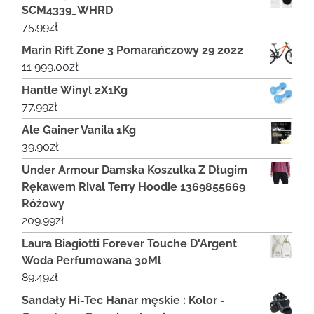
SCM4339_WHRD
75.99
zł
Marin Rift Zone 3 Pomarańczowy 29 2022
11 999.00
zł
Hantle Winyl 2X1Kg
77.99
zł
Ale Gainer Vanila 1Kg
39.90
zł
Under Armour Damska Koszulka Z Długim
Rękawem Rival Terry Hoodie 1369855669
Różowy
209.99
zł
Laura Biagiotti Forever Touche D'Argent
Woda Perfumowana 30Ml
89.49
zł
Sandały Hi-Tec Hanar męskie : Kolor -