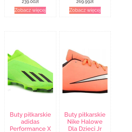
239.00
zł
269.99
zł
Koralowy
Zobacz więcej
Zobacz więcej
Buty piłkarskie
Buty piłkarskie
adidas
Nike Halowe
Performance X
Dla Dzieci Jr