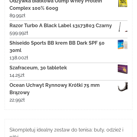
Odżywka białkowa Olimp Whey Protein
Complex 100% 600g
89.99
zł
Razor Turbo A Black Label 13173803 Czarny
599.99
zł
Shiseido Sports BB krem BB Dark SPF 50
30ml
138.00
zł
Szafraceum, 30 tabletek
14.25
zł
Ocean Uchwyt Rynnowy Krótki 75 mm
Brązowy
22.99
zł
Skompletuj idealny zestaw do tenisa: buty, odzież i