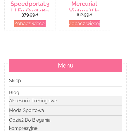
Speedportal.3
Mercurial
Ll Fg Gw8469
Victory V Ic
379.99
zł
162.99
zł
Zielony
Pomarańczowy
Zobacz więcej
Zobacz więcej
Menu
Sklep
Blog
Akcesoria Treningowe
Moda Sportowa
Odzież Do Biegania
kompresyjne