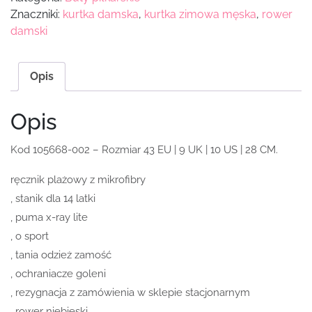
Znaczniki:
kurtka damska
,
kurtka zimowa męska
,
rower
damski
Opis
Opis
Kod 105668-002 – Rozmiar 43 EU | 9 UK | 10 US | 28 CM.
ręcznik plażowy z mikrofibry
, stanik dla 14 latki
, puma x-ray lite
, o sport
, tania odzież zamość
, ochraniacze goleni
, rezygnacja z zamówienia w sklepie stacjonarnym
, rower niebieski