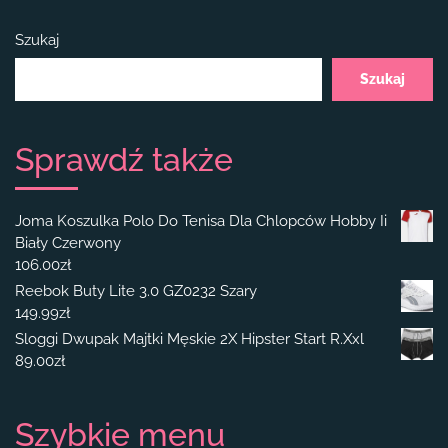
Szukaj
Szukaj
Sprawdź także
Joma Koszulka Polo Do Tenisa Dla Chlopców Hobby Ii
Biały Czerwony
106.00
zł
Reebok Buty Lite 3.0 GZ0232 Szary
149.99
zł
Sloggi Dwupak Majtki Męskie 2X Hipster Start R.Xxl
89.00
zł
Szybkie menu