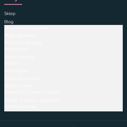
Sklep
Blog
Akcesoria Treningowe
Moda Sportowa
Odzież Do Biegania
kompresyjne
Odzież Outdoor
outdoor
trekkingowe
Sporty Drużynowe
Sprzęt Fitness
Rękawiczki, Skarpety, Opaski.
Trendy W Modzie Sportowej
Odzież sportowa