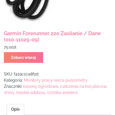
Garmin Forerunner 220 Zasilanie / Dane
(010-11029-09)
75.00
zł
Zobacz więcej
SKU:
f419c1ca8f2d
Kategoria:
Monitory pracy serca pulsometry
Znaczniki:
baseny ogrodowe
,
cwiczenia na bol plecow
,
dresy męskie adidasa
,
szóstka weidera
Opis