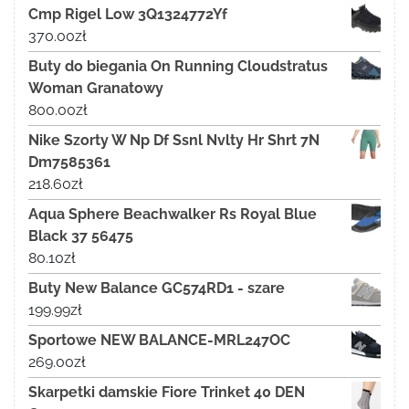
Cmp Rigel Low 3Q1324772Yf
370.00
zł
Buty do biegania On Running Cloudstratus
Woman Granatowy
800.00
zł
Nike Szorty W Np Df Ssnl Nvlty Hr Shrt 7N
Dm7585361
218.60
zł
Aqua Sphere Beachwalker Rs Royal Blue
Black 37 56475
80.10
zł
Buty New Balance GC574RD1 - szare
199.99
zł
Sportowe NEW BALANCE-MRL247OC
269.00
zł
Skarpetki damskie Fiore Trinket 40 DEN