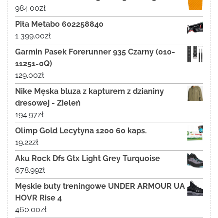
984.00
zł
Piła Metabo 602258840
1 399.00
zł
Garmin Pasek Forerunner 935 Czarny (010-
11251-0Q)
129.00
zł
Nike Męska bluza z kapturem z dzianiny
dresowej - Zieleń
194.97
zł
Olimp Gold Lecytyna 1200 60 kaps.
19.22
zł
Aku Rock Dfs Gtx Light Grey Turquoise
678.99
zł
Męskie buty treningowe UNDER ARMOUR UA
HOVR Rise 4
460.00
zł