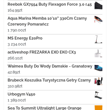
Reebok GX7554 Buty Flexagon Force 3.0 r.45
164.99
zł
Aqua Marina Memba 10'10" 330Cm Czarny
Czerwony Pomarańcz
1 790.00
zł
MS Energy E20Pro
3 234.00
zł
activeshop FREZARKA EXO EKO CX3
266.10
zł
Waimea Buty Do Wody Damskie - Granatowy
42.89
zł
Brubeck Koszulka Turystyczna Getry Czarny
310.98
zł
Urbogym V450
1 389.00
zł
Sea To Summit Ultralight Large Orange