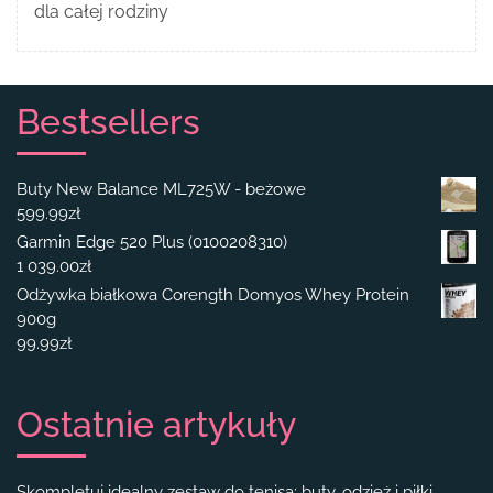
dla całej rodziny
Bestsellers
Buty New Balance ML725W - beżowe
599.99
zł
Garmin Edge 520 Plus (0100208310)
1 039.00
zł
Odżywka białkowa Corength Domyos Whey Protein
900g
99.99
zł
Ostatnie artykuły
Skompletuj idealny zestaw do tenisa: buty, odzież i piłki