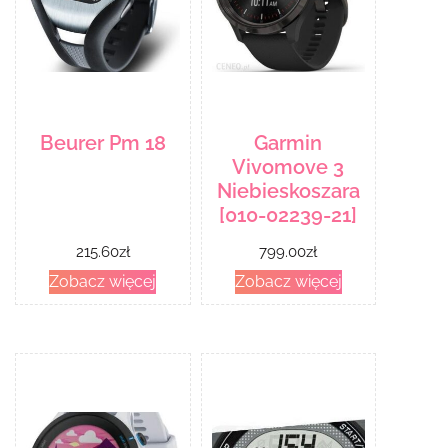
Beurer Pm 18
Garmin
Vivomove 3
Niebieskoszara
[010-02239-21]
215.60
zł
799.00
zł
Zobacz więcej
Zobacz więcej