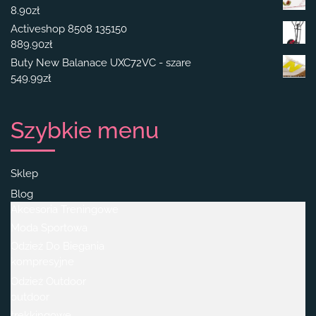
8.90
zł
Activeshop 8508 135150
889.90
zł
Buty New Balanace UXC72VC - szare
549.99
zł
Szybkie menu
Sklep
Blog
Akcesoria Treningowe
Moda Sportowa
Odzież Do Biegania
kompresyjne
Odzież Outdoor
outdoor
trekkingowe