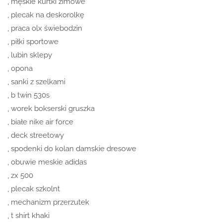
, męskie kurtki zimowe
, plecak na deskorolkę
, praca olx świebodzin
, piłki sportowe
, lubin sklepy
, opona
, sanki z szelkami
, b twin 530s
, worek bokserski gruszka
, białe nike air force
, deck streetowy
, spodenki do kolan damskie dresowe
, obuwie meskie adidas
, zx 500
, plecak szkolnt
, mechanizm przerzutek
, t shirt khaki