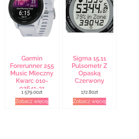
Garmin
Sigma 15.11
Forerunner 255
Pulsometr Z
Music Mleczny
Opaską
Kwarc 010-
Czerwony
02641-31
1 579.00
zł
172.80
zł
Zobacz więcej
Zobacz więcej