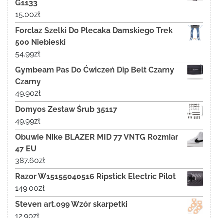
G1133
15.00
zł
Forclaz Szelki Do Plecaka Damskiego Trek
500 Niebieski
54.99
zł
Gymbeam Pas Do Ćwiczeń Dip Belt Czarny
Czarny
49.90
zł
Domyos Zestaw Śrub 35117
49.99
zł
Obuwie Nike BLAZER MID 77 VNTG Rozmiar
47 EU
387.60
zł
Razor W15155040516 Ripstick Electric Pilot
149.00
zł
Steven art.099 Wzór skarpetki
12.90
zł