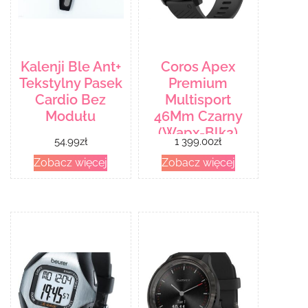
Kalenji Ble Ant+
Coros Apex
Tekstylny Pasek
Premium
Cardio Bez
Multisport
Modułu
46Mm Czarny
(Wapx-Blk2)
54.99
zł
1 399.00
zł
Zobacz więcej
Zobacz więcej