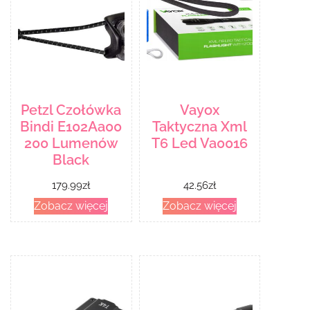
Petzl Czołówka
Vayox
Bindi E102Aa00
Taktyczna Xml
200 Lumenów
T6 Led Va0016
Black
179.99
zł
42.56
zł
Zobacz więcej
Zobacz więcej