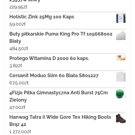
229.95
zł
Holistic Zink 25Mg 100 Kaps
59.00
zł
Buty piłkarskie Puma King Pro Tf 105668002
Biały
484.50
zł
Protego Witamina D 2000 60 kaps.
3.82
zł
Cersanit Moduo Slim 60 Biała S801227
675.00
zł
4Fizjo Piłka Gimnastyczna Anti Burst 75Cm
Zielony
47.00
zł
Hanwag Tatra Ii Wide Gore Tex Hiking Boots
Brąz 42
1 272.00
zł