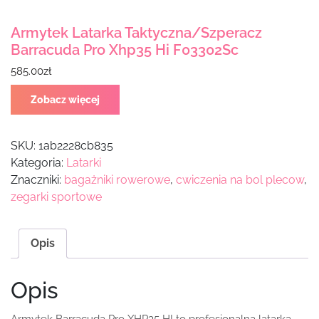
Armytek Latarka Taktyczna/Szperacz
Barracuda Pro Xhp35 Hi F03302Sc
585.00
zł
Zobacz więcej
SKU:
1ab2228cb835
Kategoria:
Latarki
Znaczniki:
bagażniki rowerowe
,
cwiczenia na bol plecow
,
zegarki sportowe
Opis
Opis
Armytek Barracuda Pro XHP35 HI to profesjonalna latarka