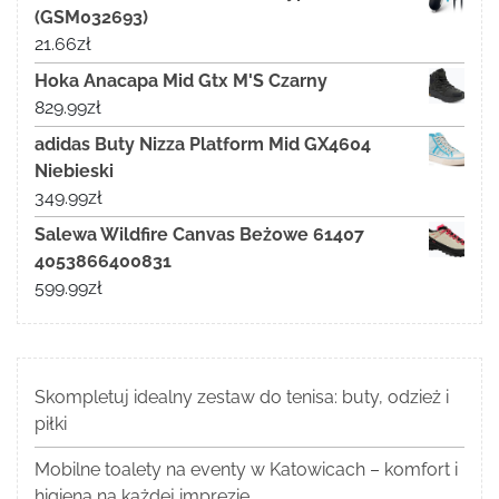
(GSM032693)
21.66
zł
Hoka Anacapa Mid Gtx M'S Czarny
829.99
zł
adidas Buty Nizza Platform Mid GX4604
Niebieski
349.99
zł
Salewa Wildfire Canvas Beżowe 61407
4053866400831
599.99
zł
Skompletuj idealny zestaw do tenisa: buty, odzież i
piłki
Mobilne toalety na eventy w Katowicach – komfort i
higiena na każdej imprezie