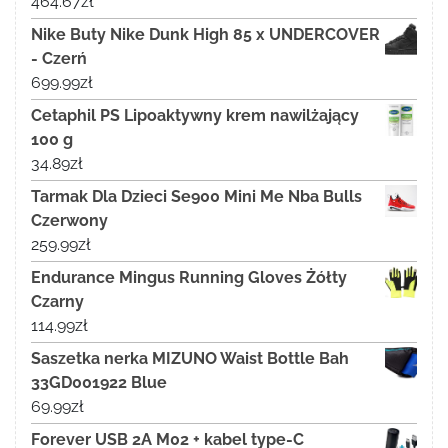
464.67
zł
Nike Buty Nike Dunk High 85 x UNDERCOVER
- Czerń
699.99
zł
Cetaphil PS Lipoaktywny krem nawilżający
100 g
34.89
zł
Tarmak Dla Dzieci Se900 Mini Me Nba Bulls
Czerwony
259.99
zł
Endurance Mingus Running Gloves Żółty
Czarny
114.99
zł
Saszetka nerka MIZUNO Waist Bottle Bah
33GD001922 Blue
69.99
zł
Forever USB 2A M02 + kabel type-C