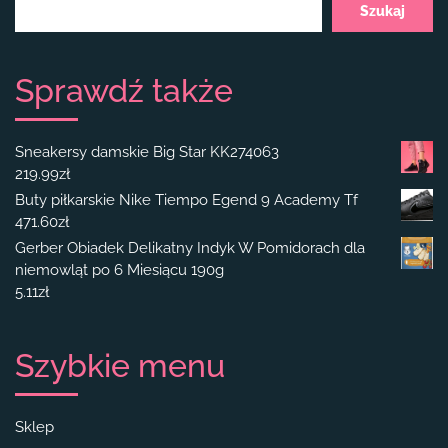
Szukaj
Sprawdź także
Sneakersy damskie Big Star KK274063
219.99
zł
Buty piłkarskie Nike Tiempo Egend 9 Academy Tf
471.60
zł
Gerber Obiadek Delikatny Indyk W Pomidorach dla
niemowląt po 6 Miesiącu 190g
5.11
zł
Szybkie menu
Sklep