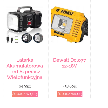
Latarka
Dewalt Dcl077
Akumulatorowa
12-18V
Led Szperacz
Wielofunkcyjna
64.99
zł
458.60
zł
Zobacz więcej
Zobacz więcej