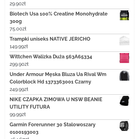
29.90
zł
Biotech Usa 100% Creatine Monohydrate
300g
75.00
zł
Trampki uniseks NATIVE JERICHO
149.99
zł
Wittchen Walizka Duża 563A65334
299.90
zł
Under Armour Męska Bluza Ua Rival Wm
Colorblock Hd 1373363001 Czarny
249.99
zł
NIKE CZAPKA ZIMOWA U NSW BEANIE
UTILITY FUTURA
99.99
zł
Garmin Forerunner 30 Stalowoszary
0100193003