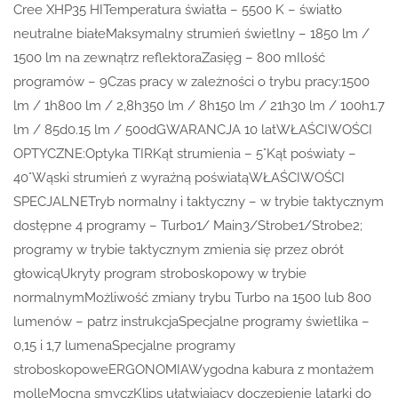
Cree XHP35 HITemperatura światła – 5500 K – światło
neutralne białeMaksymalny strumień świetlny – 1850 lm /
1500 lm na zewnątrz reflektoraZasięg – 800 mIlość
programów – 9Czas pracy w zależności o trybu pracy:1500
lm / 1h800 lm / 2,8h350 lm / 8h150 lm / 21h30 lm / 100h1.7
lm / 85d0.15 lm / 500dGWARANCJA 10 latWŁAŚCIWOŚCI
OPTYCZNE:Optyka TIRKąt strumienia – 5°Kąt poświaty –
40°Wąski strumień z wyraźną poświatąWŁAŚCIWOŚCI
SPECJALNETryb normalny i taktyczny – w trybie taktycznym
dostępne 4 programy – Turbo1/ Main3/Strobe1/Strobe2;
programy w trybie taktycznym zmienia się przez obrót
głowicąUkryty program stroboskopowy w trybie
normalnymMożliwość zmiany trybu Turbo na 1500 lub 800
lumenów – patrz instrukcjaSpecjalne programy świetlika –
0,15 i 1,7 lumenaSpecjalne programy
stroboskopoweERGONOMIAWygodna kabura z montażem
molleMocna smyczKlips ułatwiający doczepienie latarki do