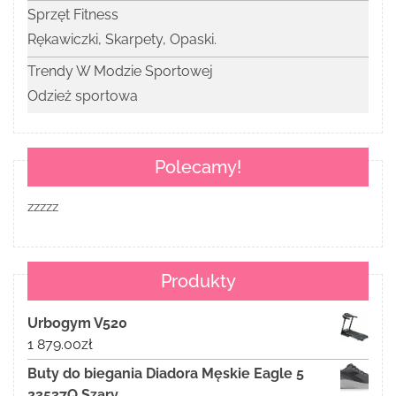
Sprzęt Fitness
Rękawiczki, Skarpety, Opaski.
Trendy W Modzie Sportowej
Odzież sportowa
Polecamy!
zzzzz
Produkty
Urbogym V520
1 879.00
zł
Buty do biegania Diadora Męskie Eagle 5
23537Q Szary