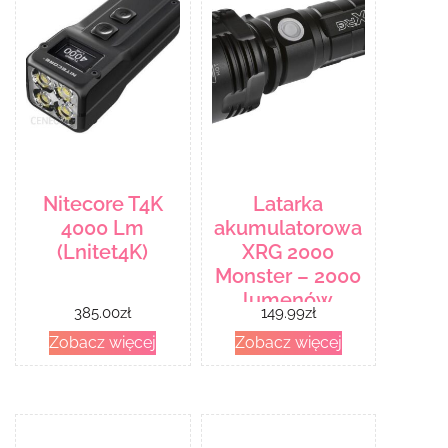
Nitecore T4K
Latarka
4000 Lm
akumulatorowa
(Lnitet4K)
XRG 2000
Monster – 2000
lumenów
385.00
zł
149.99
zł
(XRG2000M)
Zobacz więcej
Zobacz więcej