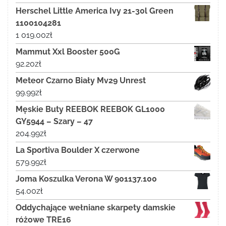
Herschel Little America Ivy 21-30l Green
1100104281
1 019.00
zł
Mammut Xxl Booster 500G
92.20
zł
Meteor Czarno Biały Mv29 Unrest
99.99
zł
Męskie Buty REEBOK REEBOK GL1000
GY5944 – Szary – 47
204.99
zł
La Sportiva Boulder X czerwone
579.99
zł
Joma Koszulka Verona W 901137.100
54.00
zł
Oddychające wełniane skarpety damskie
różowe TRE16