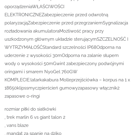
oporządzeniaWŁAŚCIWOŚCI
ELEKTRONICZNEZabezpieczenie przed odwrotną
polaryzacjąZabezpieczenie przed przegrzaniemSygnalizacja
rozładowania akumulatoraMożliwość pracy przy
uszkodzonym głównym układzie sterującymSZCZELNOŚĆ I
WYTRZYMAŁOŚĆStandard szczelności IP68Odporna na
uderzenie z wysokości 30mOdporna na zalanie słupem
wody o wysokości 50mGwint zabezpieczony podwójnymi
oringami i smarem NyoGel 760GW
KOMPLECIE:latarkakabura Molleprzejściówka – korpus na 1 x
18650klipssmyczpierścień gumowyzapasowy włącznik2
zapasowe o-ringi
rozmiar piłki do siatkówki
, trek marlin 6 vs giant talon 2
, vans blaze
, mandat za spanie na dziko