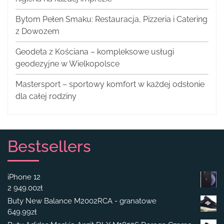
Bytom Pełen Smaku: Restauracja, Pizzeria i Catering
z Dowozem
Geodeta z Kościana – kompleksowe usługi
geodezyjne w Wielkopolsce
Mastersport – sportowy komfort w każdej odsłonie
dla całej rodziny
Bestsellers
iPhone 12
2 949.00
zł
Buty New Balance M2002RCA - granatowe
649.99
zł