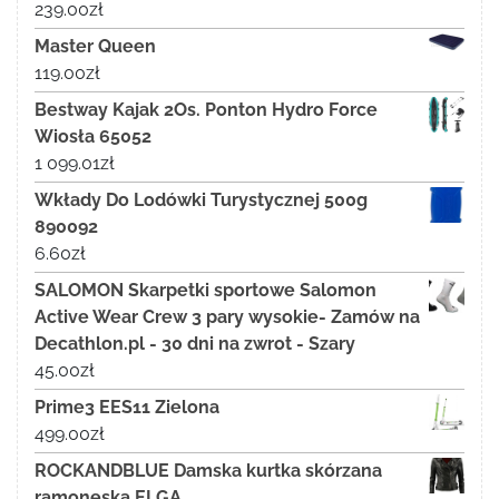
239.00
zł
Master Queen
119.00
zł
Bestway Kajak 2Os. Ponton Hydro Force
Wiosła 65052
1 099.01
zł
Wkłady Do Lodówki Turystycznej 500g
890092
6.60
zł
SALOMON Skarpetki sportowe Salomon
Active Wear Crew 3 pary wysokie- Zamów na
Decathlon.pl - 30 dni na zwrot - Szary
45.00
zł
Prime3 EES11 Zielona
499.00
zł
ROCKANDBLUE Damska kurtka skórzana
ramoneska ELGA