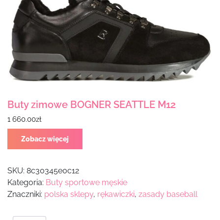
Buty zimowe BOGNER SEATTLE M12
1 660.00
zł
Zobacz więcej
SKU:
8c30345e0c12
Kategoria:
Buty sportowe męskie
Znaczniki:
polska sklepy
,
rękawiczki
,
zasady baseball