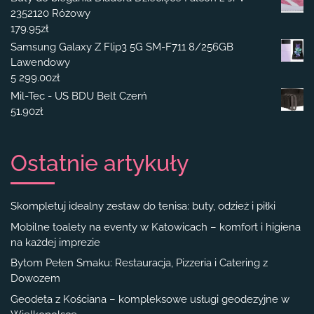
2352120 Różowy
179.95
zł
Samsung Galaxy Z Flip3 5G SM-F711 8/256GB
Lawendowy
5 299.00
zł
Mil-Tec - US BDU Belt Czerń
51.90
zł
Ostatnie artykuły
Skompletuj idealny zestaw do tenisa: buty, odzież i piłki
Mobilne toalety na eventy w Katowicach – komfort i higiena
na każdej imprezie
Bytom Pełen Smaku: Restauracja, Pizzeria i Catering z
Dowozem
Geodeta z Kościana – kompleksowe usługi geodezyjne w