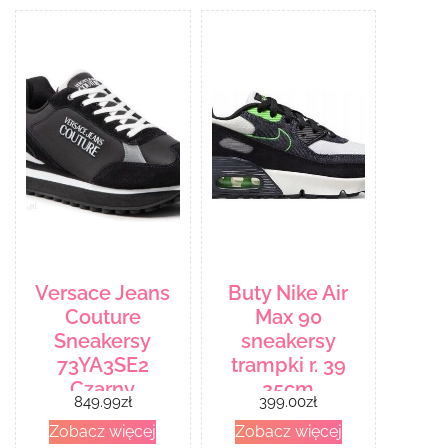
Versace Jeans
Buty Nike Air
Couture
Max 90
Sneakersy
sneakersy
73YA3SE2
trampki r. 39
Czarny
25cm
849.99
zł
399.00
zł
Zobacz więcej
Zobacz więcej