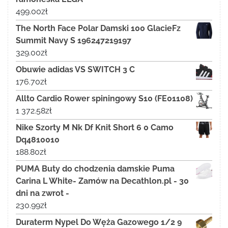
499.00
zł
The North Face Polar Damski 100 GlacieFz
Summit Navy S 196247219197
329.00
zł
Obuwie adidas VS SWITCH 3 C
176.70
zł
Allto Cardio Rower spiningowy S10 (FE01108)
1 372.58
zł
Nike Szorty M Nk Df Knit Short 6 0 Camo
Dq4810010
188.80
zł
PUMA Buty do chodzenia damskie Puma
Carina L White- Zamów na Decathlon.pl - 30
dni na zwrot -
230.99
zł
Duraterm Nypel Do Węża Gazowego 1/2 9