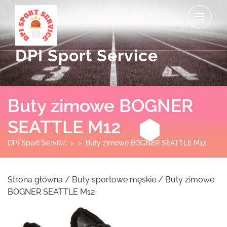
Skip
O
to
M
content
DPI Sport Service
Buty zimowe BOGNER
SEATTLE M12
DPI Sport Service
> >
Buty zimowe BOGNER SEATTLE M12
Strona główna
/
Buty sportowe męskie
/ Buty zimowe
BOGNER SEATTLE M12