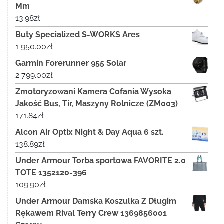
Mm
13.98
zł
Buty Specialized S-WORKS Ares
1 950.00
zł
Garmin Forerunner 955 Solar
2 799.00
zł
Zmotoryzowani Kamera Cofania Wysoka
Jakość Bus, Tir, Maszyny Rolnicze (ZM003)
171.84
zł
Alcon Air Optix Night & Day Aqua 6 szt.
138.89
zł
Under Armour Torba sportowa FAVORITE 2.0
TOTE 1352120-396
109.90
zł
Under Armour Damska Koszulka Z Długim
Rękawem Rival Terry Crew 1369856001