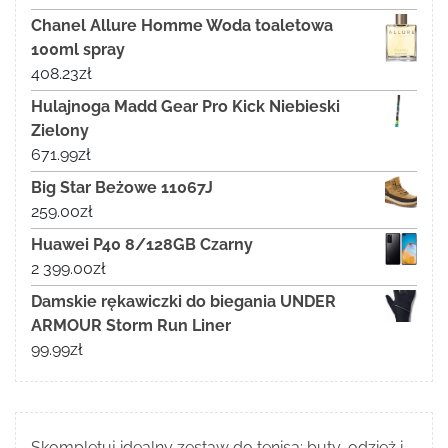
Chanel Allure Homme Woda toaletowa
100ml spray
408.23
zł
Hulajnoga Madd Gear Pro Kick Niebieski
Zielony
671.99
zł
Big Star Beżowe 11067J
259.00
zł
Huawei P40 8/128GB Czarny
2 399.00
zł
Damskie rękawiczki do biegania UNDER
ARMOUR Storm Run Liner
99.99
zł
Skompletuj idealny zestaw do tenisa: buty, odzież i