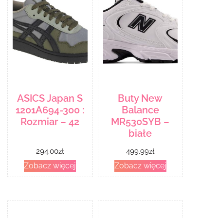
ASICS Japan S
Buty New
1201A694-300 :
Balance
Rozmiar – 42
MR530SYB –
białe
294.00
zł
499.99
zł
Zobacz więcej
Zobacz więcej