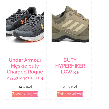
Under Armour
BUTY
Męskie buty
HYPERHIKER
Charged Rogue
LOW 3.5
2.5 3024400-104
349.90
zł
233.99
zł
Zobacz więcej
Zobacz więcej