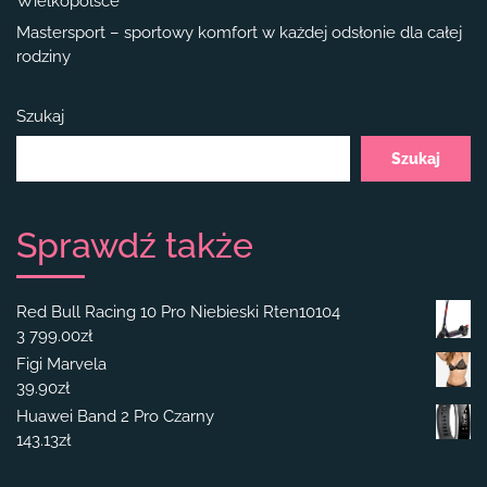
Wielkopolsce
Mastersport – sportowy komfort w każdej odsłonie dla całej
rodziny
Szukaj
Szukaj
Sprawdź także
Red Bull Racing 10 Pro Niebieski Rten10104
3 799.00
zł
Figi Marvela
39.90
zł
Huawei Band 2 Pro Czarny
143.13
zł