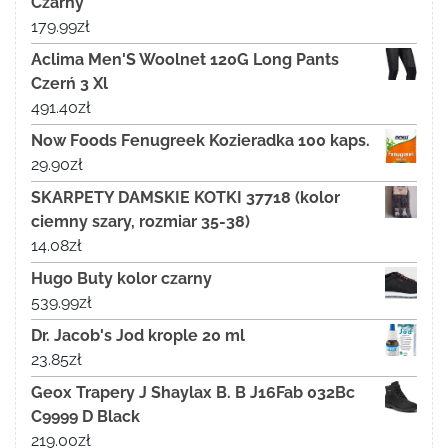
Czarny
179.99
zł
Aclima Men'S Woolnet 120G Long Pants
Czerń 3 Xl
491.40
zł
Now Foods Fenugreek Kozieradka 100 kaps.
29.90
zł
SKARPETY DAMSKIE KOTKI 37718 (kolor
ciemny szary, rozmiar 35-38)
14.08
zł
Hugo Buty kolor czarny
539.99
zł
Dr. Jacob's Jod krople 20 ml
23.85
zł
Geox Trapery J Shaylax B. B J16Fab 032Bc
C9999 D Black
219.00
zł