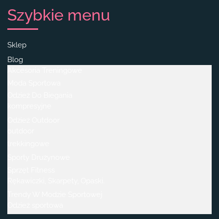
Szybkie menu
Sklep
Blog
Akcesoria Treningowe
Moda Sportowa
Odzież Do Biegania
kompresyjne
Odzież Outdoor
outdoor
trekkingowe
Sporty Drużynowe
Sprzęt Fitness
Rękawiczki, Skarpety, Opaski.
Trendy W Modzie Sportowej
Odzież sportowa