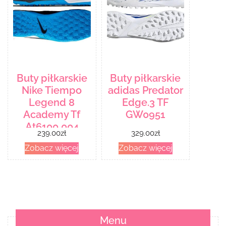
Buty piłkarskie
Buty piłkarskie
Nike Tiempo
adidas Predator
Legend 8
Edge.3 TF
Academy Tf
GW0951
At6100 004
239.00
zł
329.00
zł
Zobacz więcej
Zobacz więcej
Menu