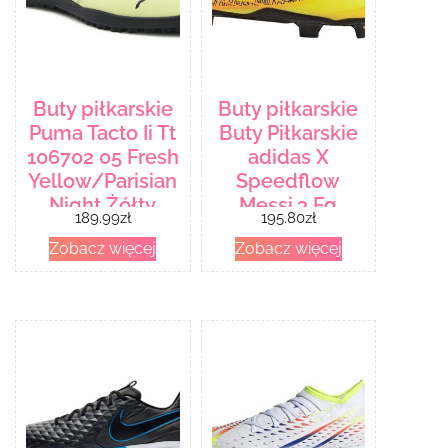
Buty piłkarskie
Buty piłkarskie
Puma Tacto Ii Tt
Buty Piłkarskie
106702 05 Fresh
adidas X
Yellow/Parisian
Speedflow
Night Żółty
Messi.3 Fg
189.99
zł
195.80
zł
Junior Gw7420
Zobacz więcej
Zobacz więcej