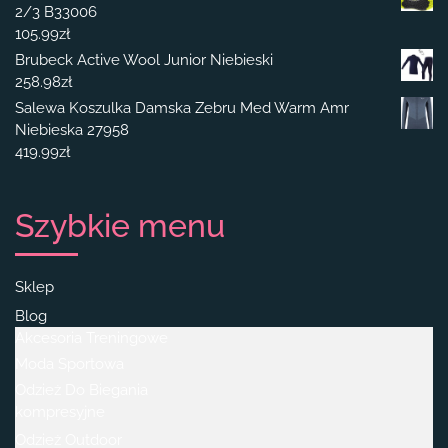
2/3 B33006
105.99
zł
Brubeck Active Wool Junior Niebieski
258.98
zł
Salewa Koszulka Damska Zebru Med Warm Amr
Niebieska 27958
419.99
zł
Szybkie menu
Sklep
Blog
Akcesoria Treningowe
Moda Sportowa
Odzież Do Biegania
kompresyjne
Odzież Outdoor