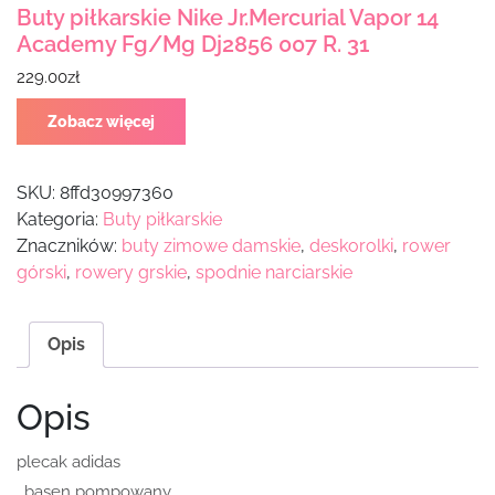
Buty piłkarskie Nike Jr.Mercurial Vapor 14
Academy Fg/Mg Dj2856 007 R. 31
229.00
zł
Zobacz więcej
SKU:
8ffd30997360
Kategoria:
Buty piłkarskie
Znaczników:
buty zimowe damskie
,
deskorolki
,
rower
górski
,
rowery grskie
,
spodnie narciarskie
Opis
Opis
plecak adidas
, basen pompowany