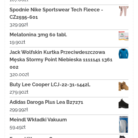
Spodnie Nike Sportswear Tech Fleece -
CZ2595-601
329.99
zł
Melatonina 3mg 60 tabl.
19.90
zł
Jack Wolfskin Kurtka Przeciwdeszczowa
Męska Stormy Point Niebieska 1111141 1361
002
320.00
zł
Buty Lee Cooper LCJ-22-31-1442L
279.90
zł
Adidas Daroga Plus Lea B27271
299.99
zł
Meindl Wkładki Vakuum
59.49
zł