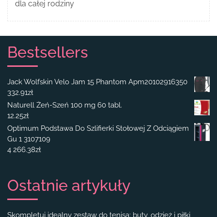
dla całej rodziny
Bestsellers
Jack Wolfskin Velo Jam 15 Phantom Apm20102916350
332.91
zł
Naturell Żeń-Szeń 100 mg 60 tabl.
12.25
zł
Optimum Podstawa Do Szlifierki Stołowej Z Odciągiem
Gu 1 3107109
4 266.38
zł
Ostatnie artykuły
Skompletuj idealny zestaw do tenisa: buty, odzież i piłki