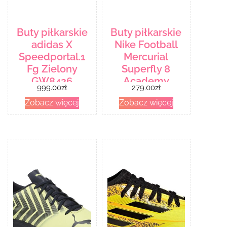
Buty piłkarskie
Buty piłkarskie
adidas X
Nike Football
Speedportal.1
Mercurial
Fg Zielony
Superfly 8
GW8426
Academy
999.00
zł
279.00
zł
Fg/Mg Junior
Zobacz więcej
Zobacz więcej
Dj2854 007