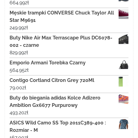
664.99
zł
Męskie trampki CONVERSE Chuck Taylor All
Star M9691
249.99
zł
Buty Nike Air Max Terrascape Plus DC6078-
002 - czarne
829.99
zł
Emporio Armani Torebka Czarny
564.95
zł
Contigo Cortland Citron Grey 720Ml
79.00
zł
Buty do biegania adidas Kolce Adizero
Ambition Gx6677 Purpurowy
493.20
zł
ASICS Wild Camo SS Top 2011C389-400 :
Rozmiar - M
167.00
zł