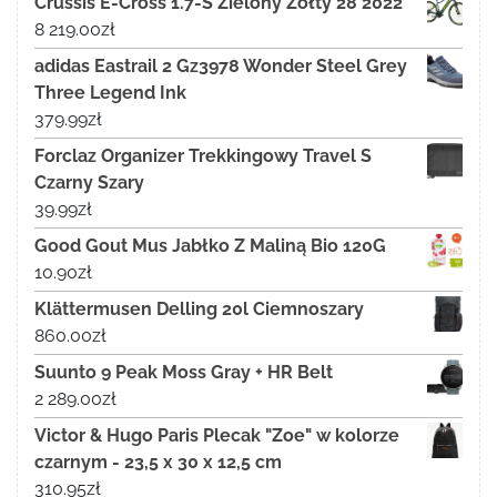
Crussis E-Cross 1.7-S Zielony Żółty 28 2022
8 219.00
zł
adidas Eastrail 2 Gz3978 Wonder Steel Grey
Three Legend Ink
379.99
zł
Forclaz Organizer Trekkingowy Travel S
Czarny Szary
39.99
zł
Good Gout Mus Jabłko Z Maliną Bio 120G
10.90
zł
Klättermusen Delling 20l Ciemnoszary
860.00
zł
Suunto 9 Peak Moss Gray + HR Belt
2 289.00
zł
Victor & Hugo Paris Plecak "Zoe" w kolorze
czarnym - 23,5 x 30 x 12,5 cm
310.95
zł