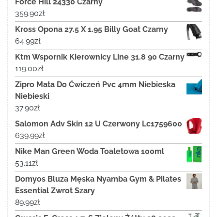
Force Hill 24330 Czarny
359.90
zł
Kross Opona 27.5 X 1.95 Billy Goat Czarny
64.99
zł
Ktm Wspornik Kierownicy Line 31.8 90 Czarny
119.00
zł
Zipro Mata Do Ćwiczeń Pvc 4mm Niebieska
Niebieski
37.90
zł
Salomon Adv Skin 12 U Czerwony Lc1759600
639.99
zł
Nike Man Green Woda Toaletowa 100ml
53.11
zł
Domyos Bluza Męska Nyamba Gym & Pilates
Essential Zwrot Szary
89.99
zł