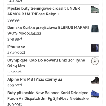
349.00
zł
Męskie buty treningowe crossfit UNDER
ARMOUR UA TriBase Reign 4
399.99
zł
Damska Kurtka przejściowa ELBRUS MAKARI
WO'S M000134122
369.99
zł
iPhone 12
2 949.00
zł
Olympique Koło Do Roweru Bmx 20" Tylne
Oś 14 Mm
329.99
zł
Alpine Pro MBTY321 czarny 44
499.00
zł
Buty piłkarskie New Balance Korki Dziecięce
Furon V7 Dispatch Jnr Fg Sjf3Fbs7 Niebieskie
269.99
zł