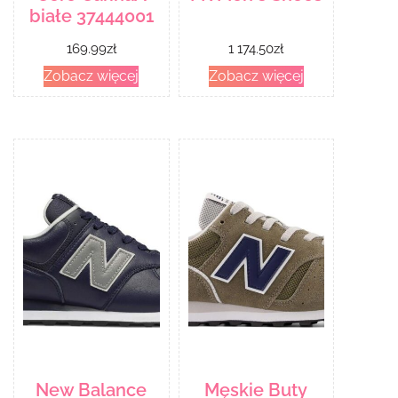
białe 37444001
169.99
zł
1 174.50
zł
Zobacz więcej
Zobacz więcej
New Balance
Męskie Buty