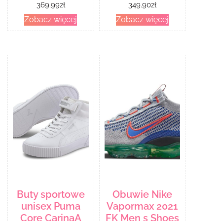
369.99
zł
349.90
zł
Sulfur
Zobacz więcej
Zobacz więcej
Buty sportowe
Obuwie Nike
unisex Puma
Vapormax 2021
Core CarinaA
FK Men s Shoes