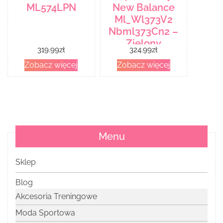
ML574LPN
New Balance
Ml_Wl373V2
Nbml373Cn2 –
Zielony
319.99
zł
324.99
zł
Zobacz więcej
Zobacz więcej
Menu
Sklep
Blog
Akcesoria Treningowe
Moda Sportowa