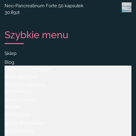
Neo-Pancreatinum Forte 50 kapsułek
30.89
zł
Szybkie menu
Sklep
Blog
Akcesoria Treningowe
Moda Sportowa
Odzież Do Biegania
kompresyjne
Odzież Outdoor
outdoor
trekkingowe
Sporty Drużynowe
Sprzęt Fitness