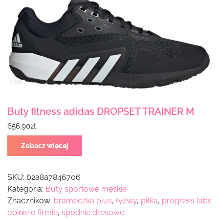
Buty fitness adidas DROPSET TRAINER M
656.90
zł
Zobacz więcej
SKU:
b2a8a7846706
Kategoria:
Buty sportowe męskie
Znaczników:
brameczka plus
,
łyżwy
,
piłka
,
progress labs
opinie o firmie
,
spodnie dresowe