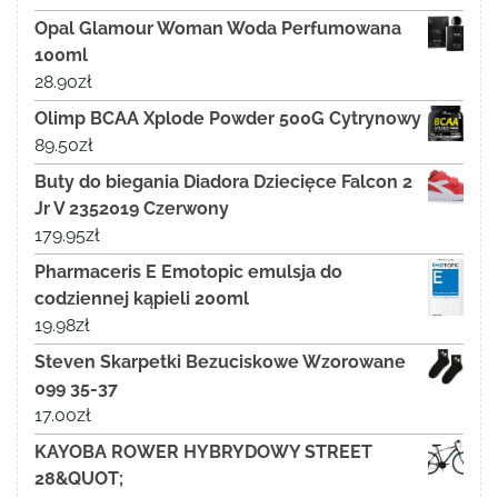
Opal Glamour Woman Woda Perfumowana
100ml
28.90
zł
Olimp BCAA Xplode Powder 500G Cytrynowy
89.50
zł
Buty do biegania Diadora Dziecięce Falcon 2
Jr V 2352019 Czerwony
179.95
zł
Pharmaceris E Emotopic emulsja do
codziennej kąpieli 200ml
19.98
zł
Steven Skarpetki Bezuciskowe Wzorowane
099 35-37
17.00
zł
KAYOBA ROWER HYBRYDOWY STREET
28&QUOT;