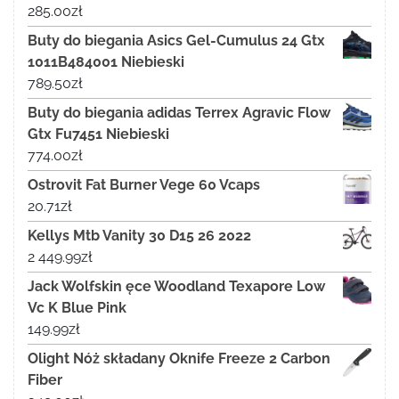
285.00
zł
Buty do biegania Asics Gel-Cumulus 24 Gtx
1011B484001 Niebieski
789.50
zł
Buty do biegania adidas Terrex Agravic Flow
Gtx Fu7451 Niebieski
774.00
zł
Ostrovit Fat Burner Vege 60 Vcaps
20.71
zł
Kellys Mtb Vanity 30 D15 26 2022
2 449.99
zł
Jack Wolfskin ęce Woodland Texapore Low
Vc K Blue Pink
149.99
zł
Olight Nóż składany Oknife Freeze 2 Carbon
Fiber