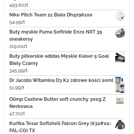
493.60
zł
Nike Pitch Team 21 Biała Dh9796100
54.99
zł
Buty męskie Puma Softride Enzo NXT 39
sneakersy
219.00
zł
Buty piłkarskie adidas Męskie Kaiser 5 Goal
Biały Czarny
345.99
zł
Dr Jacobs Witamina D3 K2 zdrowe kości 20ml
51.99
zł
Olimp Cashew Butter soft crunchy 300g Z
Nerkowca
47.70
zł
Kurtka Texar Softshell Falcon Grey (632#02-
FAL-CO) TX