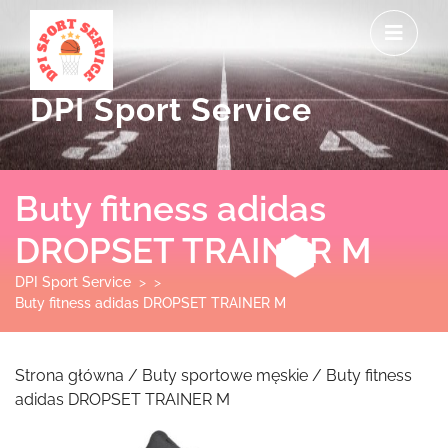
Skip
O
to
M
content
DPI Sport Service
Buty fitness adidas
DROPSET TRAINER M
DPI Sport Service
> >
Buty fitness adidas DROPSET TRAINER M
Strona główna
/
Buty sportowe męskie
/ Buty fitness
adidas DROPSET TRAINER M