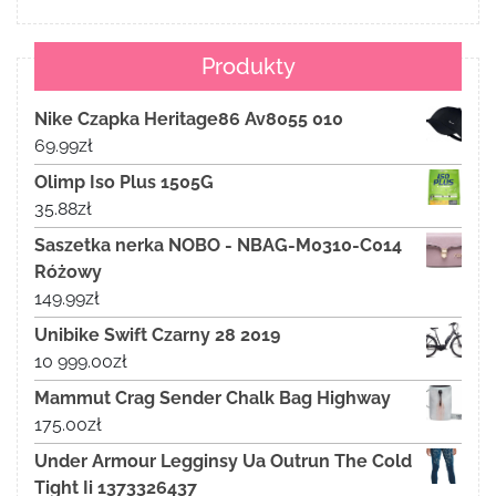
Produkty
Nike Czapka Heritage86 Av8055 010
69.99
zł
Olimp Iso Plus 1505G
35.88
zł
Saszetka nerka NOBO - NBAG-M0310-C014
Różowy
149.99
zł
Unibike Swift Czarny 28 2019
10 999.00
zł
Mammut Crag Sender Chalk Bag Highway
175.00
zł
Under Armour Legginsy Ua Outrun The Cold
Tight Ii 1373326437