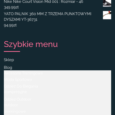
Nike Nike Court Vision Mid 001 : Rozmiar - 46
349.99
zł
YATO PALNIK 360 MM Z TRZEMA PUNKTOWYMI
DYSZAMI YT-36731
94.99
zł
Szybkie menu
Sklep
Blog
Akcesoria Treningowe
Moda Sportowa
Odzież Do Biegania
kompresyjne
Odzież Outdoor
outdoor
trekkingowe