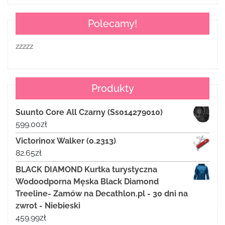
Polecamy!
zzzzz
Produkty
Suunto Core All Czarny (Ss014279010)
599.00
zł
Victorinox Walker (0.2313)
82.65
zł
BLACK DIAMOND Kurtka turystyczna
Wodoodporna Męska Black Diamond
Treeline- Zamów na Decathlon.pl - 30 dni na
zwrot - Niebieski
459.99
zł