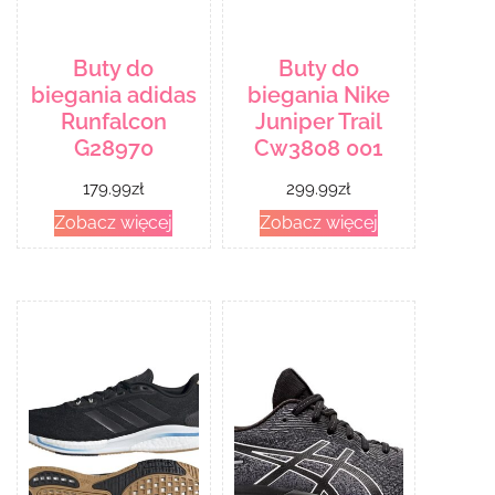
Buty do
Buty do
biegania adidas
biegania Nike
Runfalcon
Juniper Trail
G28970
Cw3808 001
179.99
zł
299.99
zł
Zobacz więcej
Zobacz więcej