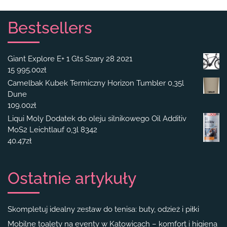
Bestsellers
Giant Explore E+ 1 Gts Szary 28 2021
15 995.00
zł
Camelbak Kubek Termiczny Horizon Tumbler 0,35l
Dune
109.00
zł
Liqui Moly Dodatek do oleju silnikowego Oil Additiv
MoS2 Leichtlauf 0,3l 8342
40.47
zł
Ostatnie artykuły
Skompletuj idealny zestaw do tenisa: buty, odzież i piłki
Mobilne toalety na eventy w Katowicach – komfort i higiena