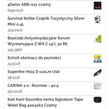
4Swiss ABB-021 czarny
699.00
zł
Survival Kettle Czajnik Turystyczny Silver
Mini 0,4L
319.00
zł
Basiclab Antyoksydacyjne Serum
Wyrównujące Z Wit C 15% 30 Ml
145.98
zł
Scholl obcinacz do paznokci
24.50
zł
Superfire Hl05 D 110Lm Usb
28.10
zł
CARINA 2.0 : Rozmiar - 40.5
251.00
zł
Karl Kani Saszetka nerka Signature Tape
Waist Bag 4004163 Czarny