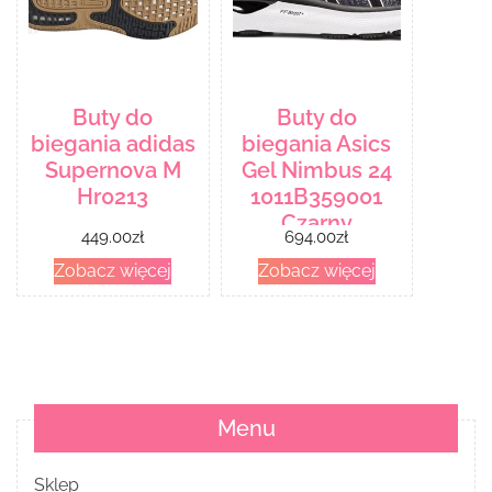
Buty do
Buty do
biegania adidas
biegania Asics
Supernova M
Gel Nimbus 24
Hr0213
1011B359001
Czarny
449.00
zł
694.00
zł
Zobacz więcej
Zobacz więcej
Menu
Sklep