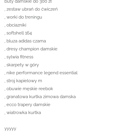
buty damskie do 300 zł
, zestaw ubrań do ćwiczeń
, worki do treningu
, obciazniki
, softshell 164
, bluza adidas czarna
, dresy champion damskie
, sylwia fitness
, skarpety w góry
, nike performance legend essential
, stroj kapielowy m
, obuwie męskie reebok
, granatowa kurtka zimowa damska
, ecco trapery damskie
, wiatrowka kurtka
yyyyy