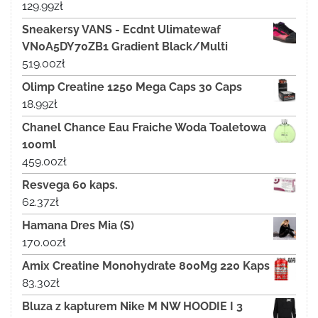
129.99
zł
Sneakersy VANS - Ecdnt Ulimatewaf
VN0A5DY70ZB1 Gradient Black/Multi
519.00
zł
Olimp Creatine 1250 Mega Caps 30 Caps
18.99
zł
Chanel Chance Eau Fraiche Woda Toaletowa
100ml
459.00
zł
Resvega 60 kaps.
62.37
zł
Hamana Dres Mia (S)
170.00
zł
Amix Creatine Monohydrate 800Mg 220 Kaps
83.30
zł
Bluza z kapturem Nike M NW HOODIE I 3