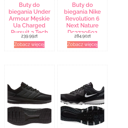
Buty do
Buty do
biegania Under
biegania Nike
Armour Męskie
Revolution 6
Ua Charged
Next Nature
Pursuit 3 Tech
Dc3729602
239.99
zł
284.90
zł
302542400185
Czerwony
Zobacz więcej
Zobacz więcej
Czarny