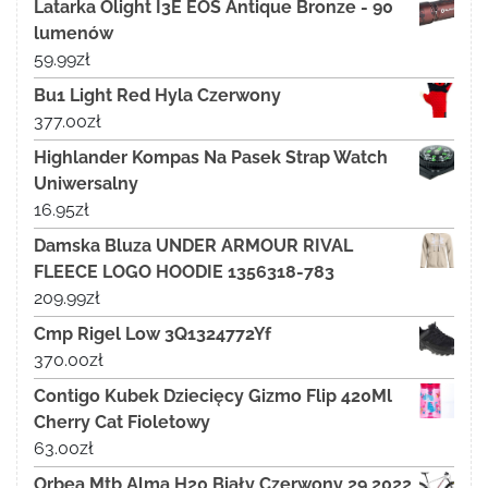
Latarka Olight I3E EOS Antique Bronze - 90
lumenów
59.99
zł
Bu1 Light Red Hyla Czerwony
377.00
zł
Highlander Kompas Na Pasek Strap Watch
Uniwersalny
16.95
zł
Damska Bluza UNDER ARMOUR RIVAL
FLEECE LOGO HOODIE 1356318-783
209.99
zł
Cmp Rigel Low 3Q1324772Yf
370.00
zł
Contigo Kubek Dziecięcy Gizmo Flip 420Ml
Cherry Cat Fioletowy
63.00
zł
Orbea Mtb Alma H20 Biały Czerwony 29 2022