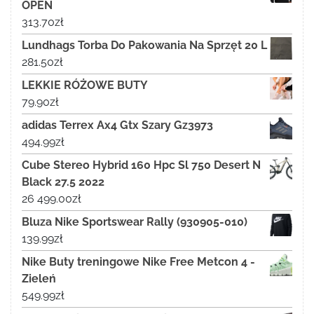
OPEN
313.70
zł
Lundhags Torba Do Pakowania Na Sprzęt 20 L
281.50
zł
LEKKIE RÓŻOWE BUTY
79.90
zł
adidas Terrex Ax4 Gtx Szary Gz3973
494.99
zł
Cube Stereo Hybrid 160 Hpc Sl 750 Desert N
Black 27.5 2022
26 499.00
zł
Bluza Nike Sportswear Rally (930905-010)
139.99
zł
Nike Buty treningowe Nike Free Metcon 4 -
Zieleń
549.99
zł