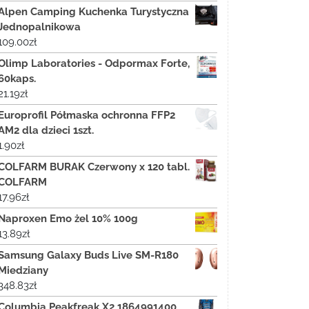
Alpen Camping Kuchenka Turystyczna
Jednopalnikowa
109.00
zł
Olimp Laboratories - Odpormax Forte,
60kaps.
21.19
zł
Europrofil Półmaska ochronna FFP2
AM2 dla dzieci 1szt.
1.90
zł
COLFARM BURAK Czerwony x 120 tabl.
COLFARM
17.96
zł
Naproxen Emo żel 10% 100g
13.89
zł
Samsung Galaxy Buds Live SM-R180
Miedziany
348.83
zł
Columbia Peakfreak X2 1864991400