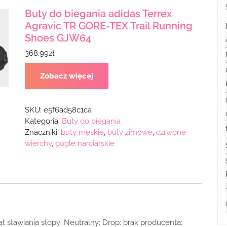
Buty do biegania adidas Terrex
Agravic TR GORE-TEX Trail Running
Shoes GJW64
368.99
zł
Zobacz więcej
SKU:
e5f6ad58c1ca
Kategoria:
Buty do biegania
Znaczniki:
buty męskie
,
buty zimowe
,
czrwone
wierchy
,
gogle narciarskie
t stawiania stopy: Neutralny; Drop: brak producenta;