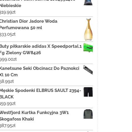
Niebieskie
319.99
zł
Christian Dior Jadore Woda
Perfumowana 50 ml
333.05
zł
Buty piłkarskie adidas X Speedportal.1
Fg Zielony GW8426
999.00
zł
Kanetsune Seki Obcinacz Do Paznokci
Xl 10 Cm
58.99
zł
Męskie Spodenki ELBRUS SAULT 2394-
BLACK
159.99
zł
Westfjord Kurtka Funkcyjna 3W1
Skogafoss Khaki
387.95
zł