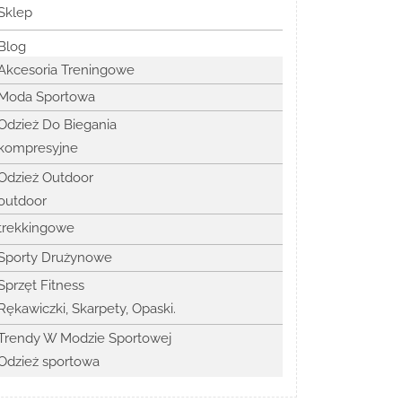
Sklep
Blog
Akcesoria Treningowe
Moda Sportowa
Odzież Do Biegania
kompresyjne
Odzież Outdoor
outdoor
trekkingowe
Sporty Drużynowe
Sprzęt Fitness
Rękawiczki, Skarpety, Opaski.
Trendy W Modzie Sportowej
Odzież sportowa