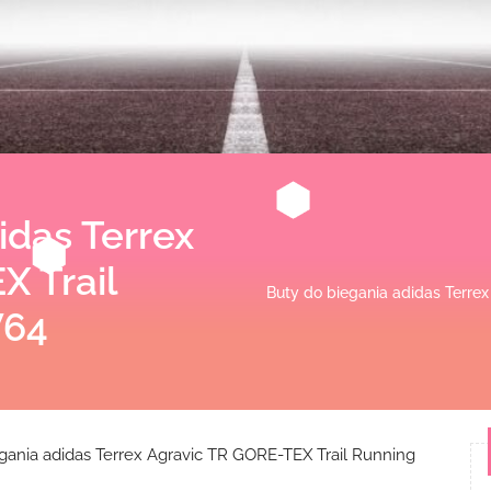
idas Terrex
X Trail
Buty do biegania adidas Terre
W64
gania adidas Terrex Agravic TR GORE-TEX Trail Running