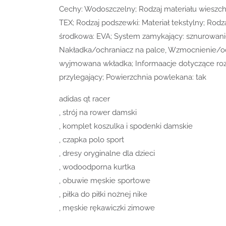
Cechy: Wodoszczelny; Rodzaj materiału wieszc
TEX; Rodzaj podszewki: Materiał tekstylny; R
środkowa: EVA; System zamykający: sznurowani
Nakładka/ochraniacz na palce, Wzmocnienie/oc
wyjmowana wkładka; Informaacje dotyczące roz
przylegający; Powierzchnia powlekana: tak
adidas qt racer
, strój na rower damski
, komplet koszulka i spodenki damskie
, czapka polo sport
, dresy oryginalne dla dzieci
, wodoodporna kurtka
, obuwie męskie sportowe
, piłka do piłki nożnej nike
, męskie rękawiczki zimowe