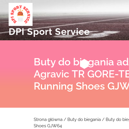
Skip
to
content
DPI Sport Service
Buty do biegania ad
Agravic TR GORE-TE
Running Shoes GJ
Strona główna
/
Buty do biegania
/ Buty do bie
Shoes GJW64