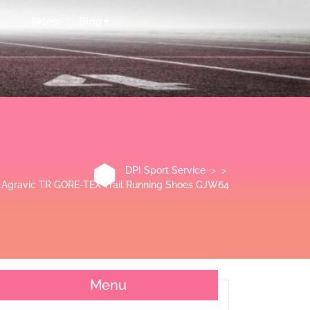
Sklep
Blog
DPI Sport Service
> >
x Agravic TR GORE-TEX Trail Running Shoes GJW64
Menu