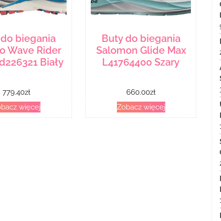
 do biegania
Buty do biegania
o Wave Rider
Salomon Glide Max
d226321 Biały
L41764400 Szary
779.40
zł
660.00
zł
bacz więcej
Zobacz więcej