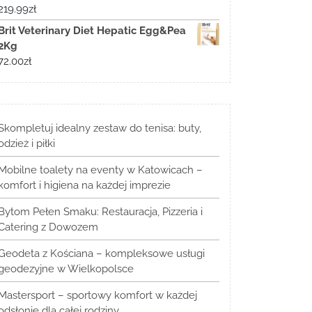
219.99
zł
Brit Veterinary Diet Hepatic Egg&Pea
2Kg
72.00
zł
Skompletuj idealny zestaw do tenisa: buty,
odzież i piłki
Mobilne toalety na eventy w Katowicach –
komfort i higiena na każdej imprezie
Bytom Pełen Smaku: Restauracja, Pizzeria i
Catering z Dowozem
Geodeta z Kościana – kompleksowe usługi
geodezyjne w Wielkopolsce
Mastersport – sportowy komfort w każdej
odsłonie dla całej rodziny