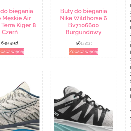
 do biegania
Buty do biegania
 Męskie Air
Nike Wildhorse 6
Terra Kiger 8
Bv7106600
Czerń
Burgundowy
649.99
zł
581.50
zł
bacz więcej
Zobacz więcej