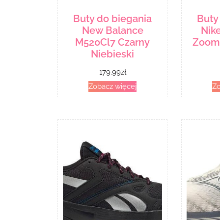
Buty do biegania
Buty
New Balance
Nike
M520Cl7 Czarny
Zoom 
Niebieski
179.99
zł
Zobacz więcej
Zo