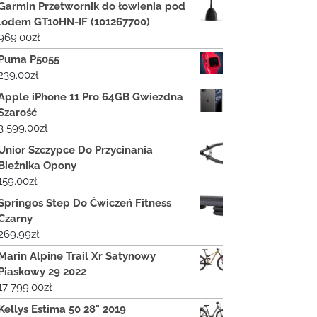
Garmin Przetwornik do łowienia pod
lodem GT10HN-IF (101267700)
969.00
zł
Puma P5055
239.00
zł
Apple iPhone 11 Pro 64GB Gwiezdna
Szarość
3 599.00
zł
Unior Szczypce Do Przycinania
Bieżnika Opony
159.00
zł
Springos Step Do Ćwiczeń Fitness
Czarny
269.99
zł
Marin Alpine Trail Xr Satynowy
Piaskowy 29 2022
17 799.00
zł
Kellys Estima 50 28" 2019