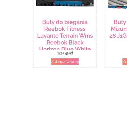
Buty do biegania
Buty
Reebok Fitness
Mizun
Lavante Terrain Wms
26 J1G
Reebok Black
Horizon Blue White
129.99
zł
FW7976
Zobacz więcej
Zo