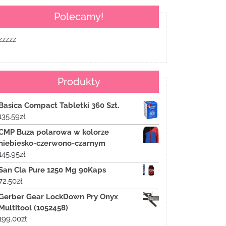
Polecamy!
zzzzz
Produkty
Basica Compact Tabletki 360 Szt.
135.59
zł
CMP Buza polarowa w kolorze
niebiesko-czerwono-czarnym
145.95
zł
San Cla Pure 1250 Mg 90Kaps
72.50
zł
Gerber Gear LockDown Pry Onyx
Multitool (1052458)
199.00
zł