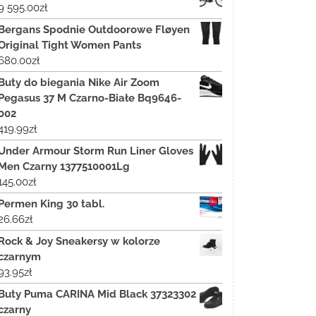
9 595.00
zł
Bergans Spodnie Outdoorowe Fløyen
Original Tight Women Pants
680.00
zł
Buty do biegania Nike Air Zoom
Pegasus 37 M Czarno-Białe Bq9646-
002
419.99
zł
Under Armour Storm Run Liner Gloves
Men Czarny 1377510001Lg
145.00
zł
Permen King 30 tabl.
26.66
zł
Rock & Joy Sneakersy w kolorze
czarnym
93.95
zł
Buty Puma CARINA Mid Black 37323302
czarny