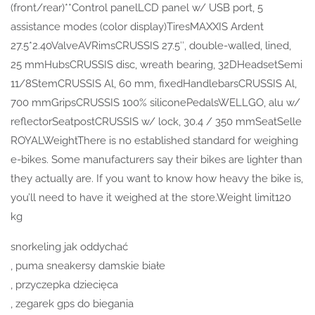
(front/rear)**Control panelLCD panel w/ USB port, 5
assistance modes (color display)TiresMAXXIS Ardent
27.5*2.40ValveAVRimsCRUSSIS 27.5″, double-walled, lined,
25 mmHubsCRUSSIS disc, wreath bearing, 32DHeadsetSemi
11/8StemCRUSSIS Al, 60 mm, fixedHandlebarsCRUSSIS Al,
700 mmGripsCRUSSIS 100% siliconePedalsWELLGO, alu w/
reflectorSeatpostCRUSSIS w/ lock, 30.4 / 350 mmSeatSelle
ROYALWeightThere is no established standard for weighing
e-bikes. Some manufacturers say their bikes are lighter than
they actually are. If you want to know how heavy the bike is,
you’ll need to have it weighed at the store.Weight limit120
kg
snorkeling jak oddychać
, puma sneakersy damskie białe
, przyczepka dziecięca
, zegarek gps do biegania