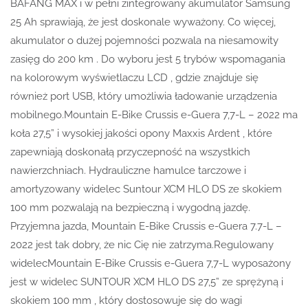
BAFANG MAX i w pełni zintegrowany akumulator Samsung
25 Ah sprawiają, że jest doskonale wyważony. Co więcej,
akumulator o dużej pojemności pozwala na niesamowity
zasięg do 200 km . Do wyboru jest 5 trybów wspomagania
na kolorowym wyświetlaczu LCD , gdzie znajduje się
również port USB, który umożliwia ładowanie urządzenia
mobilnego.Mountain E-Bike Crussis e-Guera 7,7-L – 2022 ma
koła 27,5” i wysokiej jakości opony Maxxis Ardent , które
zapewniają doskonałą przyczepność na wszystkich
nawierzchniach. Hydrauliczne hamulce tarczowe i
amortyzowany widelec Suntour XCM HLO DS ze skokiem
100 mm pozwalają na bezpieczną i wygodną jazdę.
Przyjemna jazda, Mountain E-Bike Crussis e-Guera 7.7-L –
2022 jest tak dobry, że nic Cię nie zatrzyma.Regulowany
widelecMountain E-Bike Crussis e-Guera 7,7-L wyposażony
jest w widelec SUNTOUR XCM HLO DS 27,5” ze sprężyną i
skokiem 100 mm , który dostosowuje się do wagi