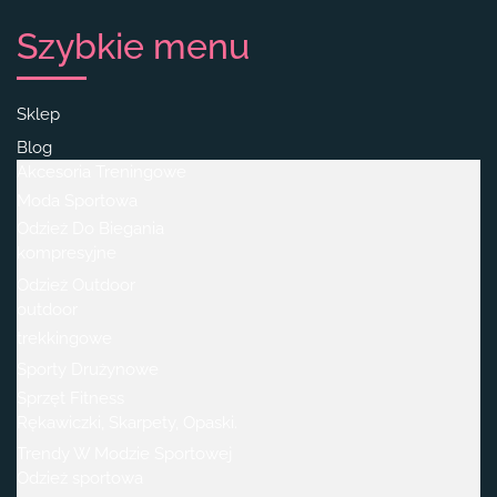
Szybkie menu
Sklep
Blog
Akcesoria Treningowe
Moda Sportowa
Odzież Do Biegania
kompresyjne
Odzież Outdoor
outdoor
trekkingowe
Sporty Drużynowe
Sprzęt Fitness
Rękawiczki, Skarpety, Opaski.
Trendy W Modzie Sportowej
Odzież sportowa