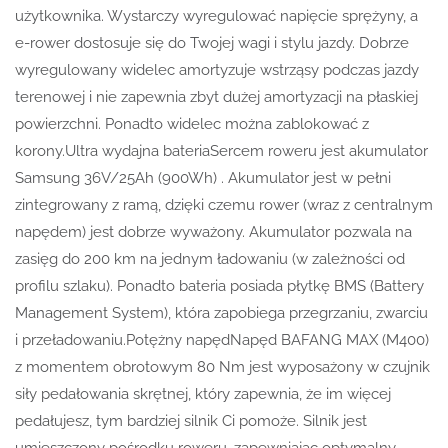
użytkownika. Wystarczy wyregulować napięcie sprężyny, a
e-rower dostosuje się do Twojej wagi i stylu jazdy. Dobrze
wyregulowany widelec amortyzuje wstrząsy podczas jazdy
terenowej i nie zapewnia zbyt dużej amortyzacji na płaskiej
powierzchni. Ponadto widelec można zablokować z
korony.Ultra wydajna bateriaSercem roweru jest akumulator
Samsung 36V/25Ah (900Wh) . Akumulator jest w pełni
zintegrowany z ramą, dzięki czemu rower (wraz z centralnym
napędem) jest dobrze wyważony. Akumulator pozwala na
zasięg do 200 km na jednym ładowaniu (w zależności od
profilu szlaku). Ponadto bateria posiada płytkę BMS (Battery
Management System), która zapobiega przegrzaniu, zwarciu
i przeładowaniu.Potężny napędNapęd BAFANG MAX (M400)
z momentem obrotowym 80 Nm jest wyposażony w czujnik
siły pedałowania skrętnej, który zapewnia, że im więcej
pedałujesz, tym bardziej silnik Ci pomoże. Silnik jest
umieszczony pośrodku roweru, zapewniając optymalny