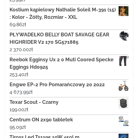
Kostium kąpielowy Nathalie Soleil M-391 (15)
: Kolor - Żółty, Rozmiar - XXL
69.86
zł
PŁYWADEŁKO BELLY BOAT SAVAGE GEAR
HIGHRIDER V2 170 SG571885
2 370.00
zł
Reebok Egginsy Ux 2 0 Muti Coored Specke
Eggings Hd0925
253.40
zł
Engwe EP-2 Pro Pomarańczowy 20 2022
4 673.99
zł
Texar Scout - Czarny
199.00
zł
Centrum ON 2x90 tabletek
95.09
zł
Tiross Led Ts1195 10W 450Lm