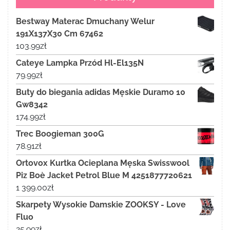
Bestway Materac Dmuchany Welur
191X137X30 Cm 67462
103.99
zł
Cateye Lampka Przód Hl-El135N
79.99
zł
Buty do biegania adidas Męskie Duramo 10
Gw8342
174.99
zł
Trec Boogieman 300G
78.91
zł
Ortovox Kurtka Ocieplana Męska Swisswool
Piz Boè Jacket Petrol Blue M 4251877720621
1 399.00
zł
Skarpety Wysokie Damskie ZOOKSY - Love
Fluo
25.99
zł