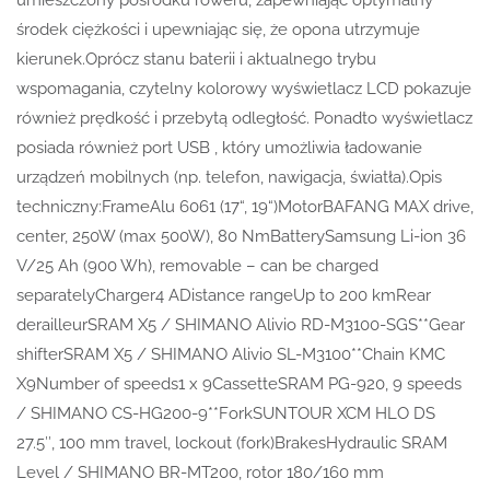
środek ciężkości i upewniając się, że opona utrzymuje
kierunek.Oprócz stanu baterii i aktualnego trybu
wspomagania, czytelny kolorowy wyświetlacz LCD pokazuje
również prędkość i przebytą odległość. Ponadto wyświetlacz
posiada również port USB , który umożliwia ładowanie
urządzeń mobilnych (np. telefon, nawigacja, światła).Opis
techniczny:FrameAlu 6061 (17“, 19“)MotorBAFANG MAX drive,
center, 250W (max 500W), 80 NmBatterySamsung Li-ion 36
V/25 Ah (900 Wh), removable – can be charged
separatelyCharger4 ADistance rangeUp to 200 kmRear
derailleurSRAM X5 / SHIMANO Alivio RD-M3100-SGS**Gear
shifterSRAM X5 / SHIMANO Alivio SL-M3100**Chain KMC
X9Number of speeds1 x 9CassetteSRAM PG-920, 9 speeds
/ SHIMANO CS-HG200-9**ForkSUNTOUR XCM HLO DS
27.5″, 100 mm travel, lockout (fork)BrakesHydraulic SRAM
Level / SHIMANO BR-MT200, rotor 180/160 mm