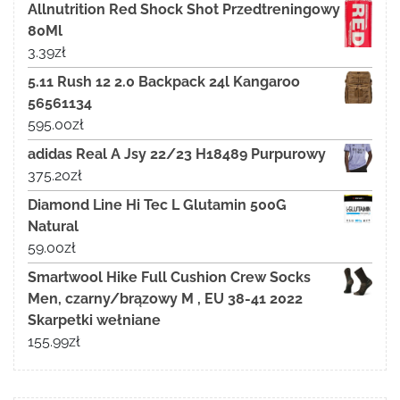
Allnutrition Red Shock Shot Przedtreningowy
80Ml
3.39
zł
5.11 Rush 12 2.0 Backpack 24l Kangaroo
56561134
595.00
zł
adidas Real A Jsy 22/23 H18489 Purpurowy
375.20
zł
Diamond Line Hi Tec L Glutamin 500G
Natural
59.00
zł
Smartwool Hike Full Cushion Crew Socks
Men, czarny/brązowy M , EU 38-41 2022
Skarpetki wełniane
155.99
zł