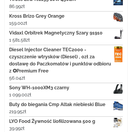
86.99
zł
Kross Brizo Grey Orange
159.00
zł
Vidaxl Orbitrek Magnetyczny Szary 91910
1 581.58
zł
Diesel Injector Cleaner TEC2000 -
czyszczenie wtrysków (Diesel) , 0zł za
dostawę do Paczkomatów i punktów odbioru
z ✪Premium Free
56.04
zł
Sony WH-1000XM3 czarny
1 099.00
zł
Buty do biegania Cmp Altak niebieski Blue
219.95
zł
LYO Food Żywność liofilizowana 500 g
39.99
zł