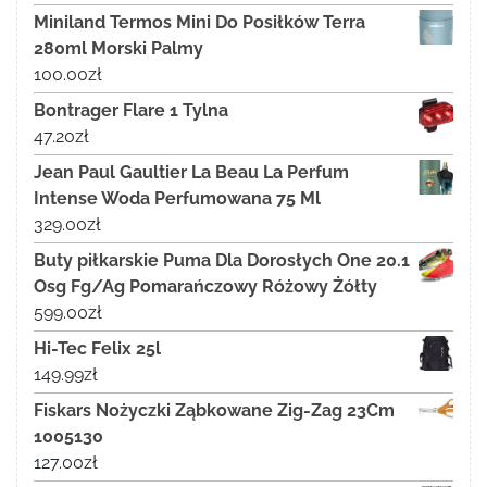
Miniland Termos Mini Do Posiłków Terra
280ml Morski Palmy
100.00
zł
Bontrager Flare 1 Tylna
47.20
zł
Jean Paul Gaultier La Beau La Perfum
Intense Woda Perfumowana 75 Ml
329.00
zł
Buty piłkarskie Puma Dla Dorosłych One 20.1
Osg Fg/Ag Pomarańczowy Różowy Żółty
599.00
zł
Hi-Tec Felix 25l
149.99
zł
Fiskars Nożyczki Ząbkowane Zig-Zag 23Cm
1005130
127.00
zł