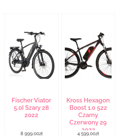
Fischer Viator
Kross Hexagon
5.0I Szary 28
Boost 1.0 522
2022
Czarny
Czerwony 29
2022
8 999.00
zł
4 599.00
zł