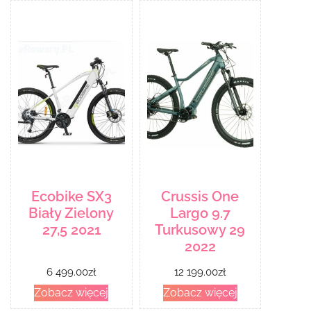
Ecobike SX3
Crussis One
Biały Zielony
Largo 9.7
27,5 2021
Turkusowy 29
2022
6 499.00
zł
12 199.00
zł
Zobacz więcej
Zobacz więcej