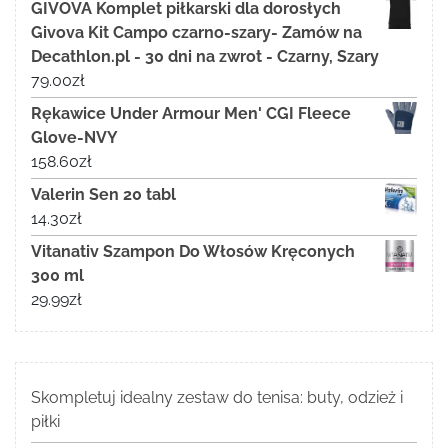
GIVOVA Komplet piłkarski dla dorosłych
Givova Kit Campo czarno-szary- Zamów na
Decathlon.pl - 30 dni na zwrot - Czarny, Szary
79.00
zł
Rękawice Under Armour Men' CGI Fleece
Glove-NVY
158.60
zł
Valerin Sen 20 tabl
14.30
zł
Vitanativ Szampon Do Włosów Kręconych
300 ml
29.99
zł
Skompletuj idealny zestaw do tenisa: buty, odzież i
piłki