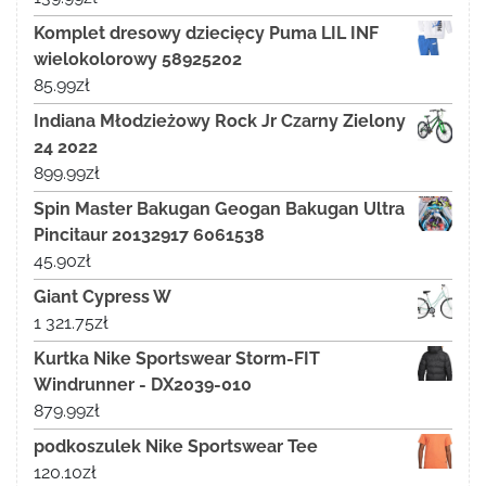
Komplet dresowy dziecięcy Puma LIL INF
wielokolorowy 58925202
85.99
zł
Indiana Młodzieżowy Rock Jr Czarny Zielony
24 2022
899.99
zł
Spin Master Bakugan Geogan Bakugan Ultra
Pincitaur 20132917 6061538
45.90
zł
Giant Cypress W
1 321.75
zł
Kurtka Nike Sportswear Storm-FIT
Windrunner - DX2039-010
879.99
zł
podkoszulek Nike Sportswear Tee
120.10
zł