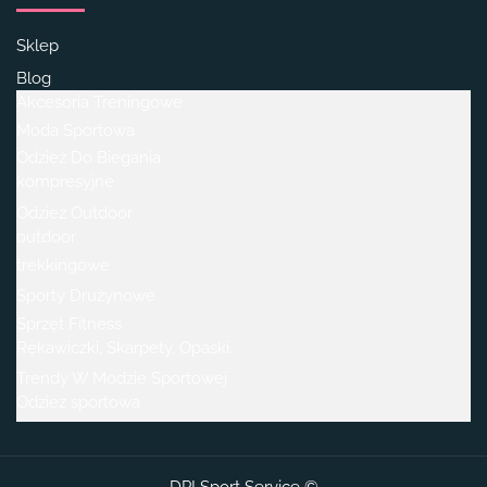
Sklep
Blog
Akcesoria Treningowe
Moda Sportowa
Odzież Do Biegania
kompresyjne
Odzież Outdoor
outdoor
trekkingowe
Sporty Drużynowe
Sprzęt Fitness
Rękawiczki, Skarpety, Opaski.
Trendy W Modzie Sportowej
Odzież sportowa