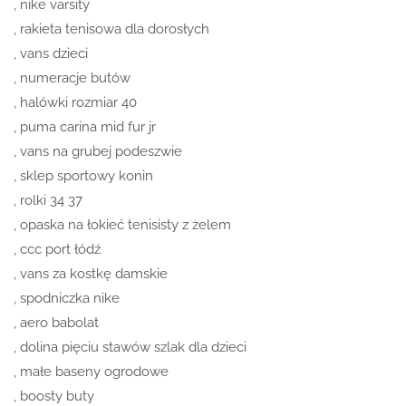
, nike varsity
, rakieta tenisowa dla dorosłych
, vans dzieci
, numeracje butów
, halówki rozmiar 40
, puma carina mid fur jr
, vans na grubej podeszwie
, sklep sportowy konin
, rolki 34 37
, opaska na łokieć tenisisty z żelem
, ccc port łódź
, vans za kostkę damskie
, spodniczka nike
, aero babolat
, dolina pięciu stawów szlak dla dzieci
, małe baseny ogrodowe
, boosty buty