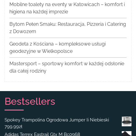
Mobilne toalety na eventy w Katowicach – komfort i
higiena na każdej imprezie
Bytom Pełen Smaku: Restauracja, Pizzeria i Catering
z Dowozem
Geodeta z Kościana – kompleksowe usługi
geodezyjne w Wielkopolsce
Mastersport – sportowy komfort w każdej odsłonie
dla całej rodziny
Bestsellers
Spokey Trampolina Ogrodowa Jumper Ii Niebieski
799.99
zł
Adidas Terrex Eastrail Gtx M Bc0968