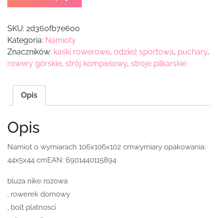
SKU:
2d360fb7e600
Kategoria:
Namioty
Znaczników:
kaski rowerowe
,
odzież sportowa
,
puchary
,
rowery górskie
,
strój kompielowy
,
stroje pilkarskie
Opis
Opis
Namiot o wymiarach 106x106x102 cmwymiary opakowania:
44x5x44 cmEAN: 6901440115894
bluza nike rozowa
, rowerek domowy
, bolt platnosci