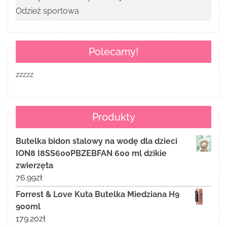
Odzież sportowa
Polecamy!
zzzzz
Produkty
Butelka bidon stalowy na wodę dla dzieci
ION8 I8SS600PBZEBFAN 600 ml dzikie
zwierzęta
76.99
zł
Forrest & Love Kuta Butelka Miedziana H9
900ml
179.20
zł