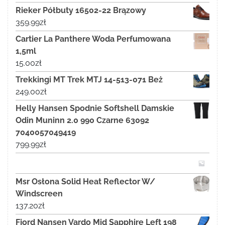
Rieker Półbuty 16502-22 Brązowy
359.99
zł
Cartier La Panthere Woda Perfumowana
1,5ml
15.00
zł
Trekkingi MT Trek MTJ 14-513-071 Beż
249.00
zł
Helly Hansen Spodnie Softshell Damskie
Odin Muninn 2.0 990 Czarne 63092
7040057049419
799.99
zł
Msr Osłona Solid Heat Reflector W/
Windscreen
137.20
zł
Fjord Nansen Vardo Mid Sapphire Left 198