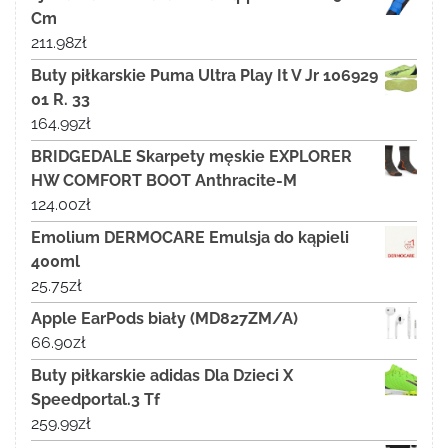
Cm
211.98
zł
Buty piłkarskie Puma Ultra Play It V Jr 106929
01 R. 33
164.99
zł
BRIDGEDALE Skarpety męskie EXPLORER
HW COMFORT BOOT Anthracite-M
124.00
zł
Emolium DERMOCARE Emulsja do kąpieli
400ml
25.75
zł
Apple EarPods biały (MD827ZM/A)
66.90
zł
Buty piłkarskie adidas Dla Dzieci X
Speedportal.3 Tf
259.99
zł