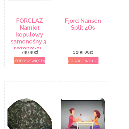
FORCLAZ
Fjord Nansen
Namiot
Split 4Os
kopułowy
samonośny 3-
sezonowy –
799.99
zł
1 299.00
zł
TREK 500 Fresh
Zobacz więcej
Zobacz więcej
& Black 3-
osobowy