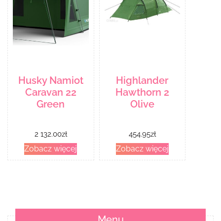
Husky Namiot
Highlander
Caravan 22
Hawthorn 2
Green
Olive
2 132.00
zł
454.95
zł
Zobacz więcej
Zobacz więcej
Menu