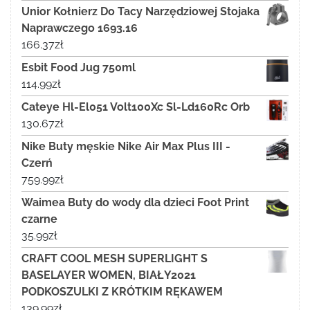
Unior Kołnierz Do Tacy Narzędziowej Stojaka
Naprawczego 1693.16
166.37
zł
Esbit Food Jug 750ml
114.99
zł
Cateye Hl-El051 Volt100Xc Sl-Ld160Rc Orb
130.67
zł
Nike Buty męskie Nike Air Max Plus III -
Czerń
759.99
zł
Waimea Buty do wody dla dzieci Foot Print
czarne
35.99
zł
CRAFT COOL MESH SUPERLIGHT S
BASELAYER WOMEN, BIAŁY2021
PODKOSZULKI Z KRÓTKIM RĘKAWEM
139.99
zł