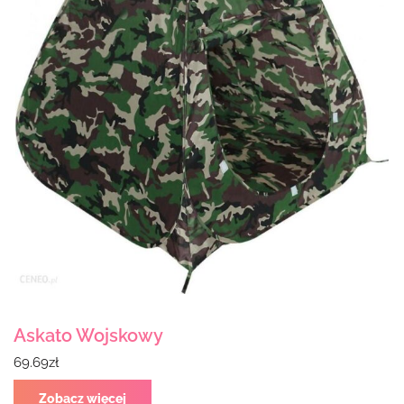
Askato Wojskowy
69.69
zł
Zobacz więcej