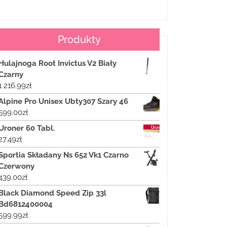
Produkty
Hulajnoga Root Invictus V2 Biały
Czarny
1 216.99
zł
Alpine Pro Unisex Ubty307 Szary 46
599.00
zł
Uroner 60 Tabl.
27.49
zł
Sportia Składany Ns 652 Vk1 Czarno
Czerwony
439.00
zł
Black Diamond Speed Zip 33l
Bd6812400004
599.99
zł