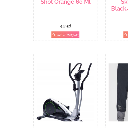
Shot Orange 60 Ml
Sk
Black
4.29
zł
Zobacz więcej
Zo