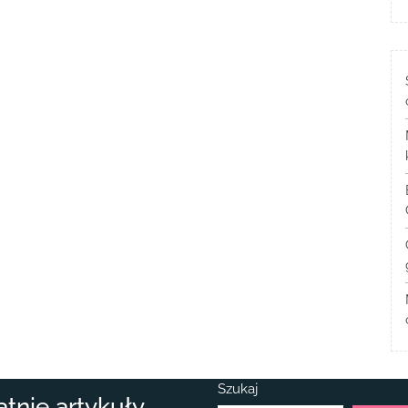
Szukaj
atnie artykuły