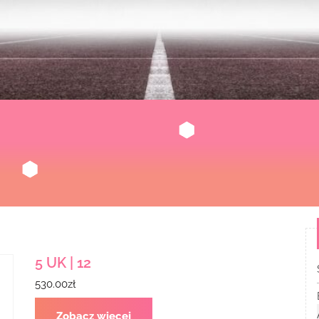
5 UK | 12
530.00
zł
Zobacz więcej