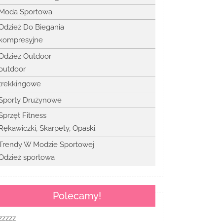
Moda Sportowa
Odzież Do Biegania
kompresyjne
Odzież Outdoor
outdoor
trekkingowe
Sporty Drużynowe
Sprzęt Fitness
Rękawiczki, Skarpety, Opaski.
Trendy W Modzie Sportowej
Odzież sportowa
Polecamy!
zzzzz