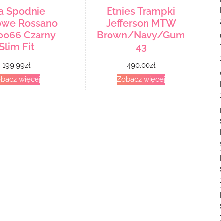
la Spodnie
Etnies Trampki
owe Rossano
Jefferson MTW
066 Czarny
Brown/Navy/Gum
Slim Fit
43
199.99
zł
490.00
zł
bacz więcej
Zobacz więcej