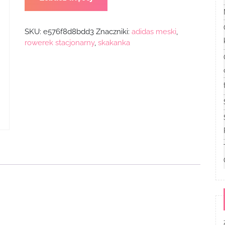
SKU:
e576f8d8bdd3
Znaczniki:
adidas meski
,
rowerek stacjonarny
,
skakanka