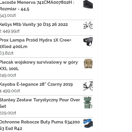
Lacoste Menerva 741CMA007802H :
Rozmiar - 44,5
543.00
zł
Kellys Mtb Vanity 30 D15 26 2022
2 449.99
zł
Prox Lampa Przód Hydra 1X Cree+
2Xled 400Lm
63.82
zł
Plecak wojskowy survivalowy w góry
XXL 100L
249.00
zł
Kayoba E-legance 28" Czarny 2019
4 499.00
zł
Stanley Zestaw Turystyczny Pour Over
Set
229.00
zł
Ochronne Robocze Buty Puma 634200
S3 Esd R42