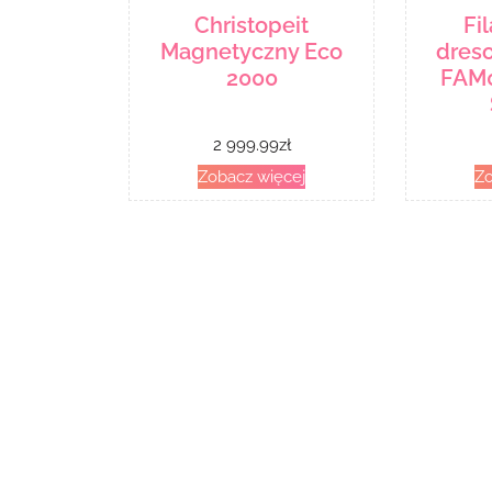
Christopeit
Fi
Magnetyczny Eco
dres
2000
FAM0
2 999.99
zł
Zobacz więcej
Zo