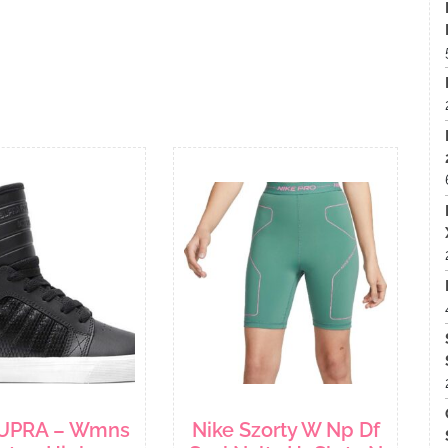
SUPRA – Wmns
Nike Szorty W Np Df