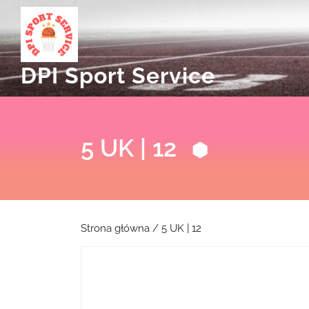
Skip
to
content
DPI Sport Service
5 UK | 12
Strona główna
/ 5 UK | 12