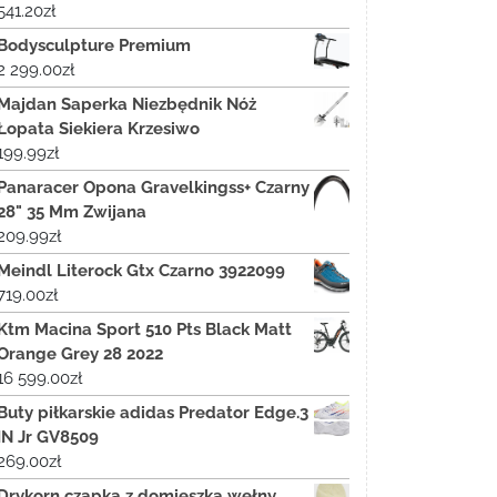
541.20
zł
Bodysculpture Premium
2 299.00
zł
Majdan Saperka Niezbędnik Nóż
Łopata Siekiera Krzesiwo
199.99
zł
Panaracer Opona Gravelkingss+ Czarny
28" 35 Mm Zwijana
209.99
zł
Meindl Literock Gtx Czarno 3922099
719.00
zł
Ktm Macina Sport 510 Pts Black Matt
Orange Grey 28 2022
16 599.00
zł
Buty piłkarskie adidas Predator Edge.3
IN Jr GV8509
269.00
zł
Drykorn czapka z domieszką wełny