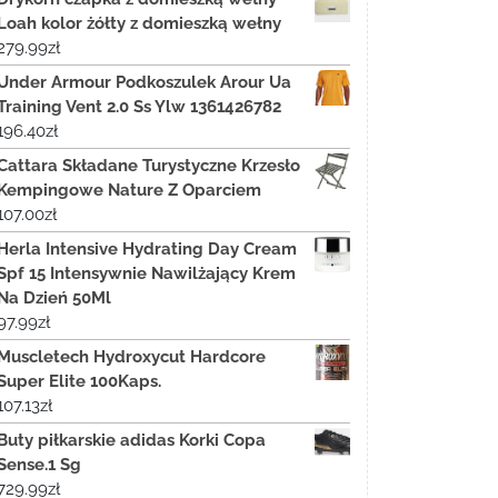
Loah kolor żółty z domieszką wełny
279.99
zł
Under Armour Podkoszulek Arour Ua
Training Vent 2.0 Ss Ylw 1361426782
196.40
zł
Cattara Składane Turystyczne Krzesło
Kempingowe Nature Z Oparciem
107.00
zł
Herla Intensive Hydrating Day Cream
Spf 15 Intensywnie Nawilżający Krem
Na Dzień 50Ml
97.99
zł
Muscletech Hydroxycut Hardcore
Super Elite 100Kaps.
107.13
zł
Buty piłkarskie adidas Korki Copa
Sense.1 Sg
729.99
zł