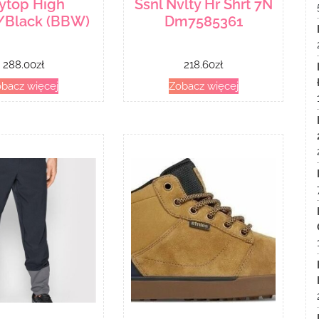
ytop High
Ssnl Nvlty Hr Shrt 7N
/Black (BBW)
Dm7585361
288.00
zł
218.60
zł
bacz więcej
Zobacz więcej