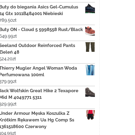
Buty do biegania Asics Gel-Cumulus
24 Gtx 1011B484001 Niebieski
789.50
zł
Buty ON - Cloud 5 5998558 Rust/Black
649.99
zł
Seeland Outdoor Reinforced Pants
Zieleń 48
524.20
zł
Thierry Mugler Angel Woman Woda
Perfumowana 100ml
379.99
zł
Jack Wolfskin Great Hike 2 Texapore
Mid M 4049771 5311
329.99
zł
Under Armour Męska Koszulka Z
Krótkim Rękawem Ua Hg Comp Ss
1361518600 Czerwony
104.99
zł