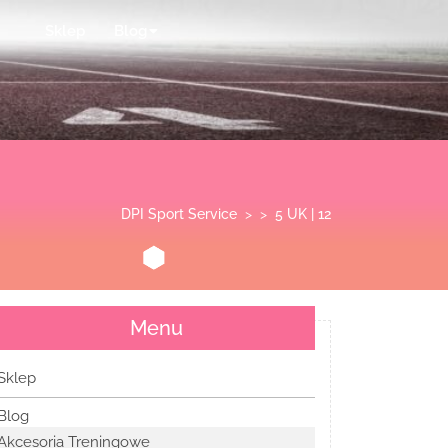
Sklep
Blog
DPI Sport Service
> >
5 UK | 12
Menu
Sklep
Blog
Akcesoria Treningowe