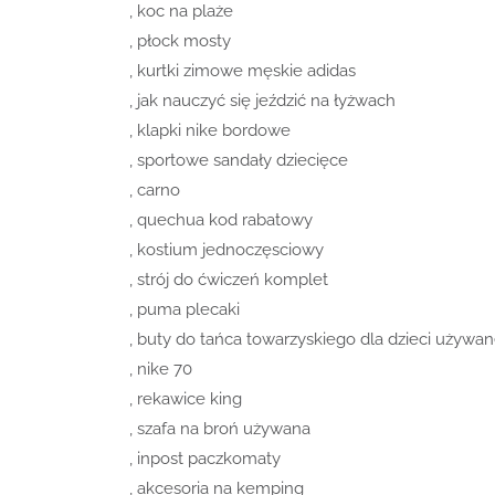
, koc na plaże
, płock mosty
, kurtki zimowe męskie adidas
, jak nauczyć się jeździć na łyżwach
, klapki nike bordowe
, sportowe sandały dziecięce
, carno
, quechua kod rabatowy
, kostium jednoczęsciowy
, strój do ćwiczeń komplet
, puma plecaki
, buty do tańca towarzyskiego dla dzieci używa
, nike 70
, rekawice king
, szafa na broń używana
, inpost paczkomaty
, akcesoria na kemping