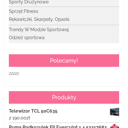
Sporty Drużynowe
Sprzęt Fitness
Rękawiczki, Skarpety, Opaski.
Trendy W Modzie Sportowej
Odzież sportowa
Polecamy!
zzzzz
Produkty
Telewizor TCL 50C635
2 190.00
zł
Puma Podkozulek Fit Everculpt 1 4 52217682