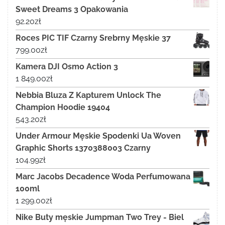
Sweet Dreams 3 Opakowania
92.20
zł
Roces PIC TIF Czarny Srebrny Męskie 37
799.00
zł
Kamera DJI Osmo Action 3
1 849.00
zł
Nebbia Bluza Z Kapturem Unlock The
Champion Hoodie 19404
543.20
zł
Under Armour Męskie Spodenki Ua Woven
Graphic Shorts 1370388003 Czarny
104.99
zł
Marc Jacobs Decadence Woda Perfumowana
100ml
1 299.00
zł
Nike Buty męskie Jumpman Two Trey - Biel