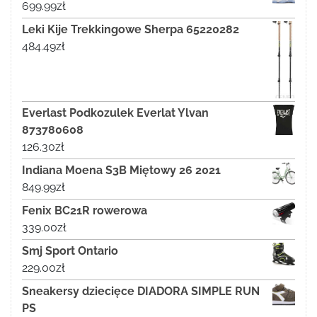
699.99
zł
Leki Kije Trekkingowe Sherpa 65220282
484.49
zł
Everlast Podkozulek Everlat Ylvan
873780608
126.30
zł
Indiana Moena S3B Miętowy 26 2021
849.99
zł
Fenix BC21R rowerowa
339.00
zł
Smj Sport Ontario
229.00
zł
Sneakersy dziecięce DIADORA SIMPLE RUN
PS