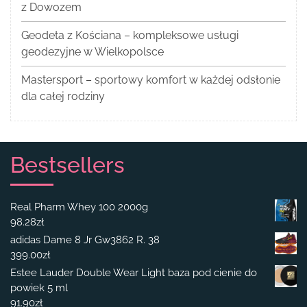
z Dowozem
Geodeta z Kościana – kompleksowe usługi
geodezyjne w Wielkopolsce
Mastersport – sportowy komfort w każdej odsłonie
dla całej rodziny
Bestsellers
Real Pharm Whey 100 2000g
98.28
zł
adidas Dame 8 Jr Gw3862 R. 38
399.00
zł
Estee Lauder Double Wear Light baza pod cienie do
powiek 5 ml
91.90
zł