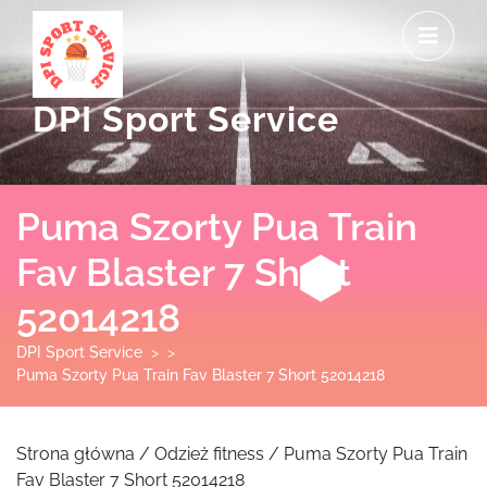
Skip
O
to
M
content
DPI Sport Service
Puma Szorty Pua Train
Fav Blaster 7 Short
52014218
DPI Sport Service
> >
Puma Szorty Pua Train Fav Blaster 7 Short 52014218
Strona główna
/
Odzież fitness
/ Puma Szorty Pua Train
Fav Blaster 7 Short 52014218