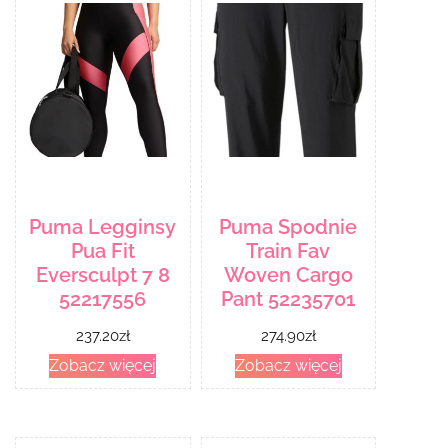
Puma Legginsy
Puma Spodnie
Pua Fit
Train Fav
Eversculpt 7 8
Woven Cargo
52217556
Pant 52235701
237.20
zł
274.90
zł
Zobacz więcej
Zobacz więcej