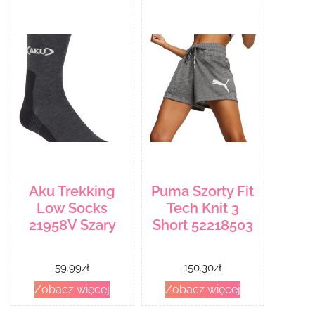
Aku Trekking
Puma Szorty Fit
Low Socks
Tech Knit 3
21958V Szary
Short 52218503
59.99
zł
150.30
zł
Zobacz więcej
Zobacz więcej