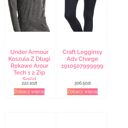
Under Armour
Craft Legginsy
Koszula Z Długi
Adv Charge
Rękawe Arour
1910507999999
Tech 1 2 Zip
Solid
222.10
zł
306.50
zł
1320126090
Zobacz więcej
Zobacz więcej