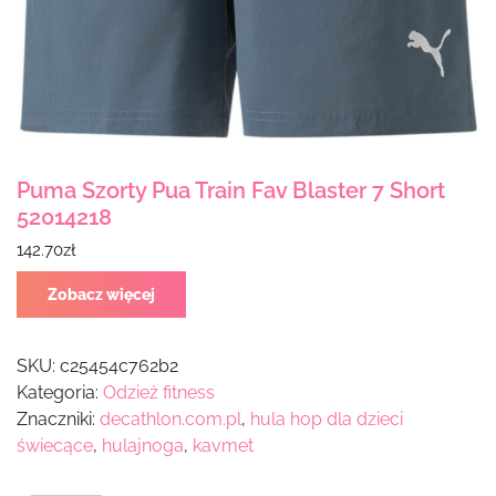
Puma Szorty Pua Train Fav Blaster 7 Short
52014218
142.70
zł
Zobacz więcej
SKU:
c25454c762b2
Kategoria:
Odzież fitness
Znaczniki:
decathlon.com.pl
,
hula hop dla dzieci
świecące
,
hulajnoga
,
kavmet