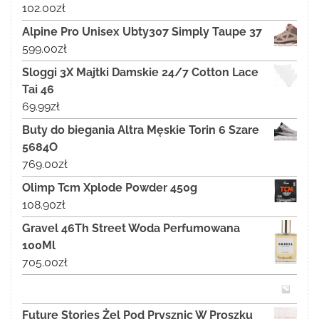
102.00
zł
Alpine Pro Unisex Ubty307 Simply Taupe 37
599.00
zł
Sloggi 3X Majtki Damskie 24/7 Cotton Lace
Tai 46
69.99
zł
Buty do biegania Altra Męskie Torin 6 Szare
5684O
769.00
zł
Olimp Tcm Xplode Powder 450g
108.90
zł
Gravel 46Th Street Woda Perfumowana
100Ml
705.00
zł
Future Stories Żel Pod Prysznic W Proszku