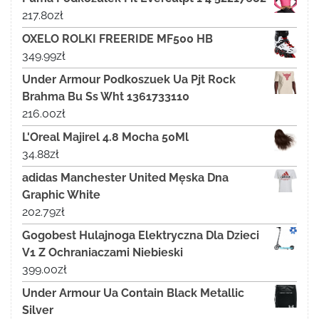
217.80
zł
OXELO ROLKI FREERIDE MF500 HB
349.99
zł
Under Armour Podkoszuek Ua Pjt Rock
Brahma Bu Ss Wht 1361733110
216.00
zł
L'Oreal Majirel 4.8 Mocha 50Ml
34.88
zł
adidas Manchester United Męska Dna
Graphic White
202.79
zł
Gogobest Hulajnoga Elektryczna Dla Dzieci
V1 Z Ochraniaczami Niebieski
399.00
zł
Under Armour Ua Contain Black Metallic
Silver