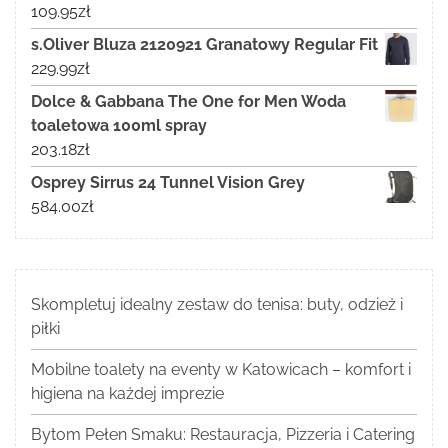
109.95
zł
s.Oliver Bluza 2120921 Granatowy Regular Fit
229.99
zł
Dolce & Gabbana The One for Men Woda
toaletowa 100ml spray
203.18
zł
Osprey Sirrus 24 Tunnel Vision Grey
584.00
zł
Skompletuj idealny zestaw do tenisa: buty, odzież i
piłki
Mobilne toalety na eventy w Katowicach – komfort i
higiena na każdej imprezie
Bytom Pełen Smaku: Restauracja, Pizzeria i Catering