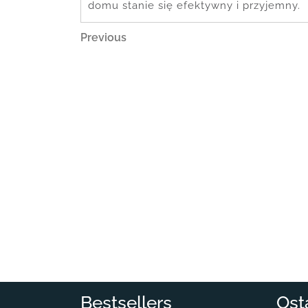
domu stanie się efektywny i przyjemny.
Nawigacja
Previous
Previous
Post
wpisu
Bestsellers
Ost