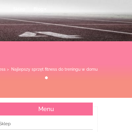
Sklep
Blog
ess
>
Najlepszy sprzęt fitness do treningu w domu
Menu
Sklep