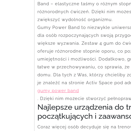
Band – elastyczne taśmy o różnym stopn
różnorodnych ćwiczeń. Dzięki nim możes
zwiększyć wydolność organizmu.
Gumy Power Band to niezwykle uniwersal
dla osób rozpoczynających swoją przygodę
większe wyzwania. Zestaw 4 gum do ćwicz
oferuje różnorodne stopnie oporu, co p
umiejętności i możliwości. Dodatkowo, g
łatwe w przechowywaniu, co sprawia, że
domu. Dla tych z Was, którzy chcieliby
je znaleźć na stronie Activ Space pod a
gumy power band
. Dzięki nim możecie stworzyć pełnopra
Najlepsze urządzenia do t
początkujących i zaawan
Coraz więcej osób decyduje się na treno