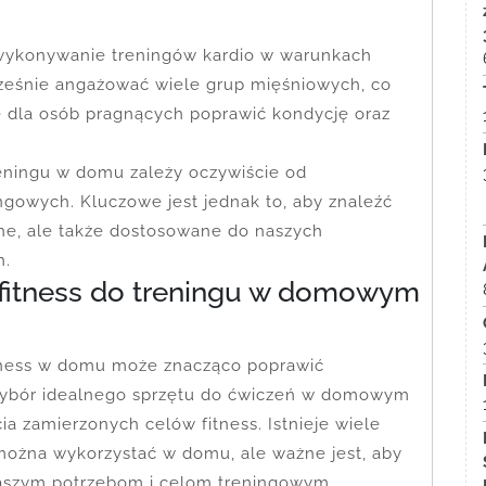
a wykonywanie treningów kardio w warunkach
eśnie angażować wiele grup mięśniowych, co
ie dla osób pragnących poprawić kondycję oraz
reningu w domu zależy oczywiście od
ingowych. Kluczowe jest jednak to, aby znaleźć
zne, ale także dostosowane do naszych
h.
t fitness do treningu w domowym
itness w domu może znacząco poprawić
Wybór idealnego sprzętu do ćwiczeń w domowym
a zamierzonych celów fitness. Istnieje wiele
 można wykorzystać w domu, ale ważne jest, aby
 naszym potrzebom i celom treningowym.