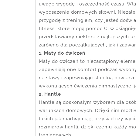
uwagę wygodę i oszczędność czasu. Właśn
wyposażenie domowych siłowni. Niezależ
przygodę z treningiem, czy jesteś dośw
fitness, które mogą pomóc Ci w osiągnię
przedstawiamy niektóre z najlepszych u
zarówno dla początkujących, jak i zaawa
1. Maty do ćwiczeń
Maty do ćwiczeń to niezastąpiony eleme
Zapewniają one komfort podczas wykony
na stawy i zapewniając stabilną powierz
wykonujących ćwiczenia gimnastyczne, ja
2. Hantle
Hantle są doskonałym wyborem dla osó
warunkach domowych. Dzięki nim możliw
takich jak martwy ciąg, przysiad czy wyci
rozmiarów hantli, dzięki czemu każdy m
treningowych.