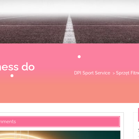
ness do
DPI Sport Service
>
Sprzęt Fitn
mments