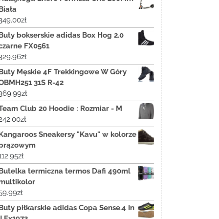
Biała
349.00
zł
Buty bokserskie adidas Box Hog 2.0
czarne FX0561
329.96
zł
Buty Męskie 4F Trekkingowe W Góry
OBMH251 31S R-42
369.99
zł
Team Club 20 Hoodie : Rozmiar - M
242.00
zł
Kangaroos Sneakersy "Kavu" w kolorze
brązowym
112.95
zł
Butelka termiczna termos Dafi 490ml
multikolor
59.99
zł
Buty piłkarskie adidas Copa Sense.4 In
J Fx1973