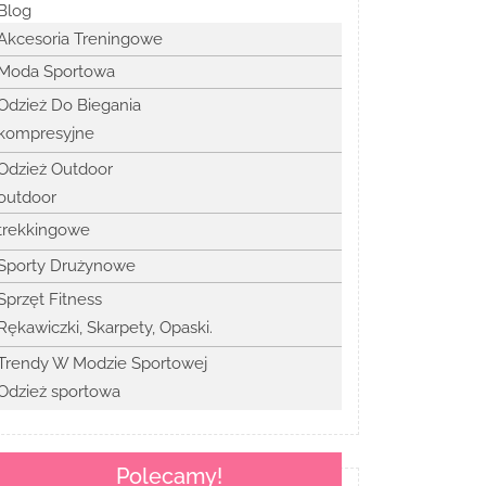
Blog
Akcesoria Treningowe
Moda Sportowa
Odzież Do Biegania
kompresyjne
Odzież Outdoor
outdoor
trekkingowe
Sporty Drużynowe
Sprzęt Fitness
Rękawiczki, Skarpety, Opaski.
Trendy W Modzie Sportowej
Odzież sportowa
Polecamy!