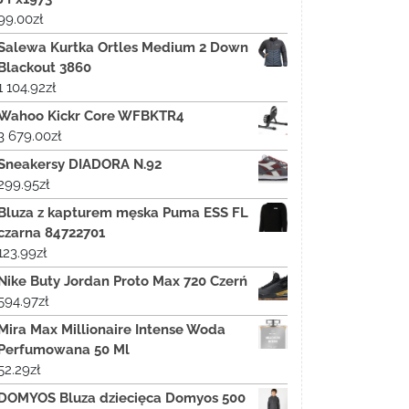
99.00
zł
Salewa Kurtka Ortles Medium 2 Down
Blackout 3860
1 104.92
zł
Wahoo Kickr Core WFBKTR4
3 679.00
zł
Sneakersy DIADORA N.92
299.95
zł
Bluza z kapturem męska Puma ESS FL
czarna 84722701
123.99
zł
Nike Buty Jordan Proto Max 720 Czerń
594.97
zł
Mira Max Millionaire Intense Woda
Perfumowana 50 Ml
52.29
zł
DOMYOS Bluza dziecięca Domyos 500