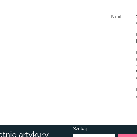
Next
Next
Post
Szukaj
atnie artykuły