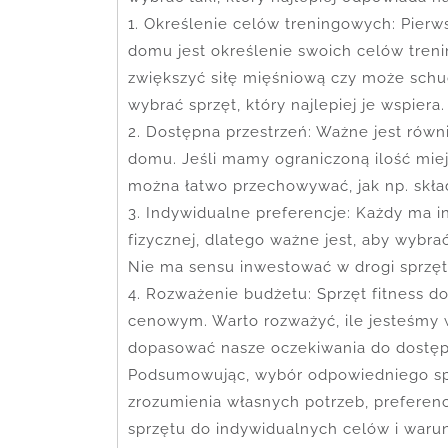
1. Określenie celów treningowych: Pierw
domu jest określenie swoich celów tren
zwiększyć siłę mięśniową czy może sch
wybrać sprzęt, który najlepiej je wspiera.
2. Dostępna przestrzeń: Ważne jest rów
domu. Jeśli mamy ograniczoną ilość miej
można łatwo przechowywać, jak np. skła
3. Indywidualne preferencje: Każdy ma i
fizycznej, dlatego ważne jest, aby wybra
Nie ma sensu inwestować w drogi sprzęt
4. Rozważenie budżetu: Sprzęt fitness
cenowym. Warto rozważyć, ile jesteśmy w
dopasować nasze oczekiwania do dostę
Podsumowując, wybór odpowiedniego sp
zrozumienia własnych potrzeb, preferen
sprzętu do indywidualnych celów i war