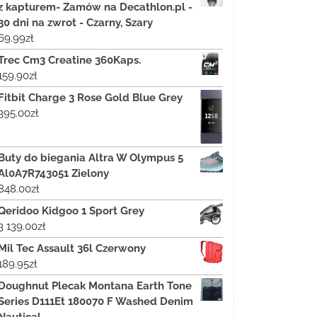
z kapturem- Zamów na Decathlon.pl -
30 dni na zwrot - Czarny, Szary
69.99
zł
Trec Cm3 Creatine 360Kaps.
159.90
zł
Fitbit Charge 3 Rose Gold Blue Grey
395.00
zł
Buty do biegania Altra W Olympus 5
Al0A7R743051 Zielony
848.00
zł
Qeridoo Kidgoo 1 Sport Grey
3 139.00
zł
Mil Tec Assault 36l Czerwony
189.95
zł
Doughnut Plecak Montana Earth Tone
Series D111Et 180070 F Washed Denim
Nautical