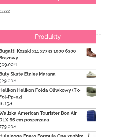
zzzzz
Produkty
Bugatti Kozaki 311 37733 1000 6300
Brązowy
309.00
zł
Buty Skate Etnies Marana
329.00
zł
Helikon Helikon Folda Oliwkowy (Tk-
Fol-Pp-02)
16.15
zł
Walizka American Tourister Bon Air
DLX 66 cm poszerzana
779.00
zł
Hulajnoga Enero Formula One 200Mm