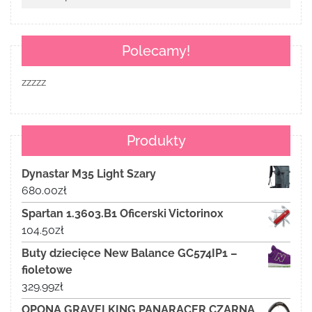
Polecamy!
zzzzz
Produkty
Dynastar M35 Light Szary
680.00
zł
Spartan 1.3603.B1 Oficerski Victorinox
104.50
zł
Buty dziecięce New Balance GC574IP1 –
fioletowe
329.99
zł
OPONA GRAVELKING PANARACER CZARNA