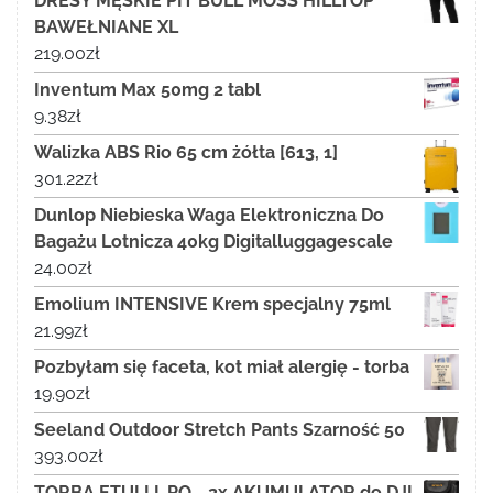
DRESY MĘSKIE PIT BULL MOSS HILLTOP
BAWEŁNIANE XL
219.00
zł
Inventum Max 50mg 2 tabl
9.38
zł
Walizka ABS Rio 65 cm żółta [613, 1]
301.22
zł
Dunlop Niebieska Waga Elektroniczna Do
Bagażu Lotnicza 40kg Digitalluggagescale
24.00
zł
Emolium INTENSIVE Krem specjalny 75ml
21.99
zł
Pozbyłam się faceta, kot miał alergię - torba
19.90
zł
Seeland Outdoor Stretch Pants Szarność 50
393.00
zł
TORBA ETUI LI-PO - 2x AKUMULATOR do DJI