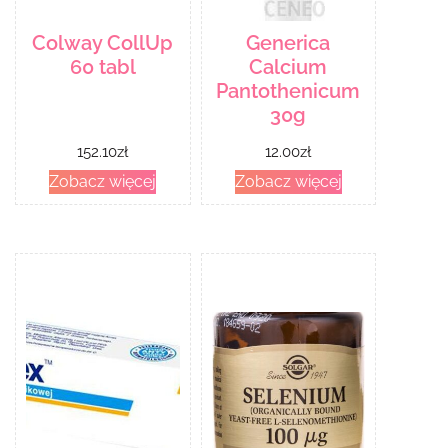
Colway CollUp
Generica
60 tabl
Calcium
Pantothenicum
30g
152.10
zł
12.00
zł
Zobacz więcej
Zobacz więcej