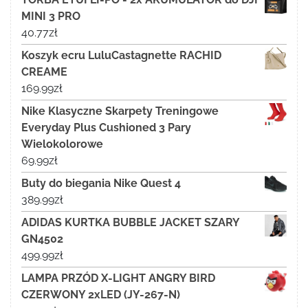
MINI 3 PRO
40.77
zł
Koszyk ecru LuluCastagnette RACHID
CREAME
169.99
zł
Nike Klasyczne Skarpety Treningowe
Everyday Plus Cushioned 3 Pary
Wielokolorowe
69.99
zł
Buty do biegania Nike Quest 4
389.99
zł
ADIDAS KURTKA BUBBLE JACKET SZARY
GN4502
499.99
zł
LAMPA PRZÓD X-LIGHT ANGRY BIRD
CZERWONY 2xLED (JY-267-N)