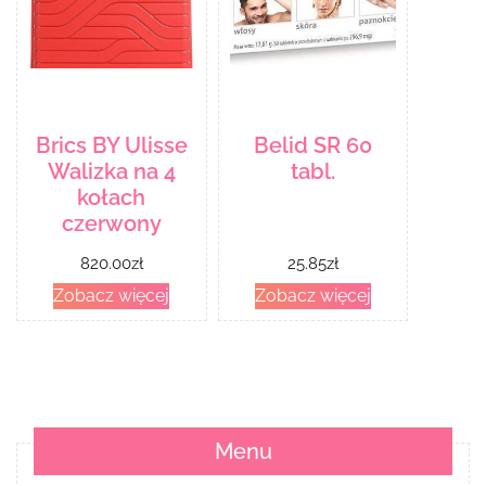
Brics BY Ulisse
Belid SR 60
Walizka na 4
tabl.
kołach
czerwony
820.00
zł
25.85
zł
Zobacz więcej
Zobacz więcej
Menu