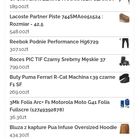
189.00
zł
Lacoste Partner Piste 744SMA0051524 :
Rozmiar - 42,5
548.00
zł
Reebok Podnie Performance Hg6729
307.10
zł
Roces PIC TIF Czarny Srebrny Męskie 37
799.00
zł
Buty Puma Ferrari R-Cat Machina r.39 czarne
F1 SF
269.00
zł
3Mk Folia Arc+ Fs Motorola Moto G41 Folia
Fullscre (12749392878)
36.36
zł
Bluza z kapture Pua Infuse Oversized Hoodie
434.30
zł