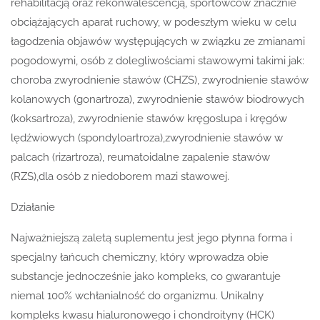
rehabilitacją oraz rekonwalescencją, sportowców znacznie
obciążających aparat ruchowy, w podeszłym wieku w celu
łagodzenia objawów występujących w związku ze zmianami
pogodowymi, osób z dolegliwościami stawowymi takimi jak:
choroba zwyrodnienie stawów (CHZS), zwyrodnienie stawów
kolanowych (gonartroza), zwyrodnienie stawów biodrowych
(koksartroza), zwyrodnienie stawów kręgoslupa i kręgów
lędźwiowych (spondyloartroza),zwyrodnienie stawów w
palcach (rizartroza), reumatoidalne zapalenie stawów
(RZS),dla osób z niedoborem mazi stawowej.
Działanie
Najważniejszą zaletą suplementu jest jego płynna forma i
specjalny łańcuch chemiczny, który wprowadza obie
substancje jednocześnie jako kompleks, co gwarantuje
niemal 100% wchłanialność do organizmu. Unikalny
kompleks kwasu hialuronowego i chondroityny (HCK)