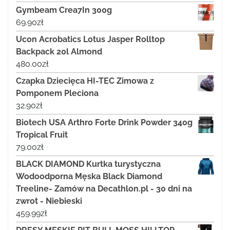
Gymbeam Crea7In 300g
69.90
zł
Ucon Acrobatics Lotus Jasper Rolltop
Backpack 20l Almond
480.00
zł
Czapka Dziecięca HI-TEC Zimowa z
Pomponem Pleciona
32.90
zł
Biotech USA Arthro Forte Drink Powder 340g
Tropical Fruit
79.00
zł
BLACK DIAMOND Kurtka turystyczna
Wodoodporna Męska Black Diamond
Treeline- Zamów na Decathlon.pl - 30 dni na
zwrot - Niebieski
459.99
zł