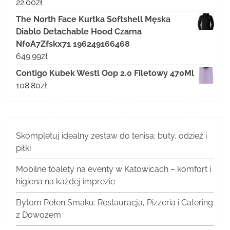
22.00
zł
The North Face Kurtka Softshell Męska
Diablo Detachable Hood Czarna
Nf0A7Zfskx71 196249166468
649.99
zł
Contigo Kubek Westl Oop 2.0 Filetowy 470Ml
108.80
zł
Skompletuj idealny zestaw do tenisa: buty, odzież i
piłki
Mobilne toalety na eventy w Katowicach – komfort i
higiena na każdej imprezie
Bytom Pełen Smaku: Restauracja, Pizzeria i Catering
z Dowozem