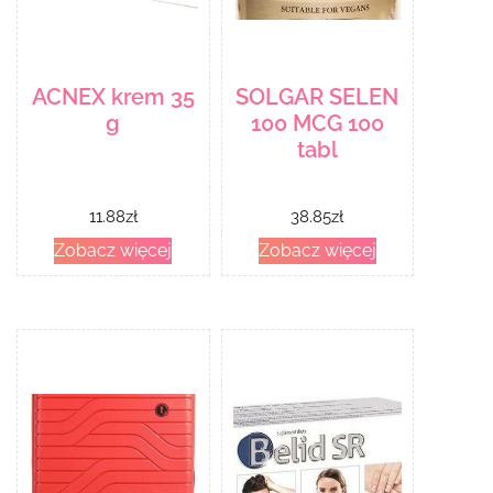
ACNEX krem 35
SOLGAR SELEN
g
100 MCG 100
tabl
11.88
zł
38.85
zł
Zobacz więcej
Zobacz więcej