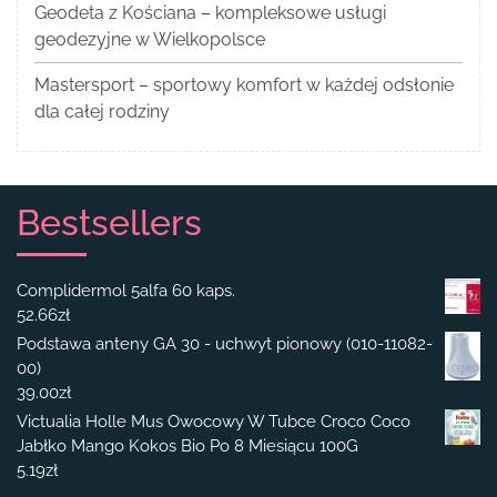
Geodeta z Kościana – kompleksowe usługi
geodezyjne w Wielkopolsce
Mastersport – sportowy komfort w każdej odsłonie
dla całej rodziny
Bestsellers
Complidermol 5alfa 60 kaps.
52.66
zł
Podstawa anteny GA 30 - uchwyt pionowy (010-11082-
00)
39.00
zł
Victualia Holle Mus Owocowy W Tubce Croco Coco
Jabłko Mango Kokos Bio Po 8 Miesiącu 100G
5.19
zł