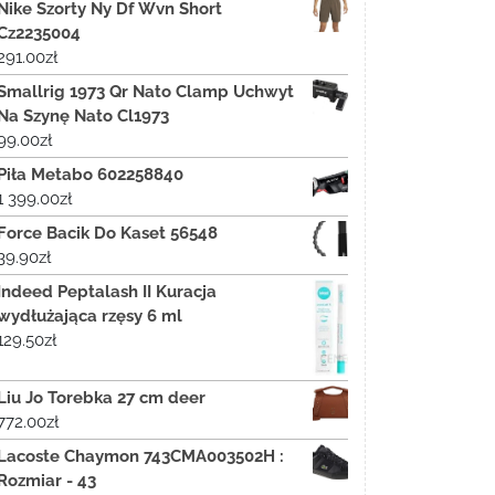
Nike Szorty Ny Df Wvn Short
Cz2235004
291.00
zł
Smallrig 1973 Qr Nato Clamp Uchwyt
Na Szynę Nato Cl1973
99.00
zł
Piła Metabo 602258840
1 399.00
zł
Force Bacik Do Kaset 56548
39.90
zł
Indeed Peptalash II Kuracja
wydłużająca rzęsy 6 ml
129.50
zł
Liu Jo Torebka 27 cm deer
772.00
zł
Lacoste Chaymon 743CMA003502H :
Rozmiar - 43