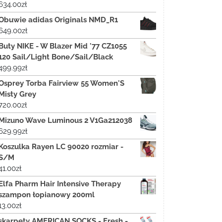
634.00
zł
Obuwie adidas Originals NMD_R1
649.00
zł
Buty NIKE - W Blazer Mid '77 CZ1055
120 Sail/Light Bone/Sail/Black
499.99
zł
Osprey Torba Fairview 55 Women'S
Misty Grey
720.00
zł
Mizuno Wave Luminous 2 V1Ga212038
629.99
zł
Koszulka Rayen LC 90020 rozmiar -
S/M
41.00
zł
Elfa Pharm Hair Intensive Therapy
szampon łopianowy 200ml
13.00
zł
skarpety AMERICAN SOCKS - Fresh -