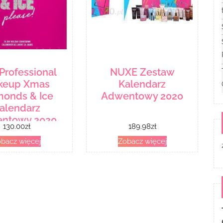
Professional
NUXE Zestaw
keup Xmas
Kalendarz
monds & Ice
Adwentowy 2020
alendarz
ntowy 2020
130.00
zł
189.98
zł
bacz więcej
Zobacz więcej