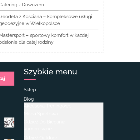
Catering z Dowozem
Geodeta z Kościana – kompleksowe usługi
geodezyjne w Wielkopolsce
Mastersport – sportowy komfort w każdej
odsłonie dla całej rodziny
Szybkie menu
kaj
Sklep
Blog
Akcesoria Treningowe
Moda Sportowa
Odzież Do Biegania
kompresyjne
Odzież Outdoor