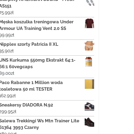
AS151
75.99
zł
Męska koszulka treningowa Under
Armour UA Training Vent 2.0 SS
99.99
zł
Nipplex szorty Patricia II XL
35.90
zł
UNS Kurkuma 550mg Ekstrakt 64:1-
66:1 60vegcaps
89.00
zł
Paco Rabanne 1 Million woda
toaletowa 50 ml TESTER
162.99
zł
Sneakersy DIADORA N.92
299.95
zł
Salewa Trekkingi Ws Mtn Trainer Lite
61364 3993 Czarny