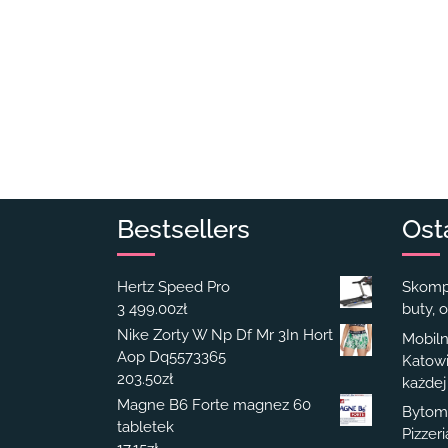
Bestsellers
Ost
Hertz Speed Pro
Skompl
3 499.00
zł
buty, o
Nike Zorty W Np Df Mr 3In Hort
Mobiln
Aop Dq5573365
Katowi
203.50
zł
każdej
Magne B6 Forte magnez 60
Bytom 
tabletek
Pizzer