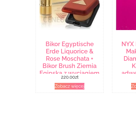
Bikor Egyptische
NYX 
Erde Liquorice &
Ma
Rose Moschata +
Dia
Bikor Brush Ziemia
K
Egipska z wyciągiem
adwe
220.00
zł
z lukrecji 14g + Złoty
Zobacz więcej
Zo
pędzel Kabuki