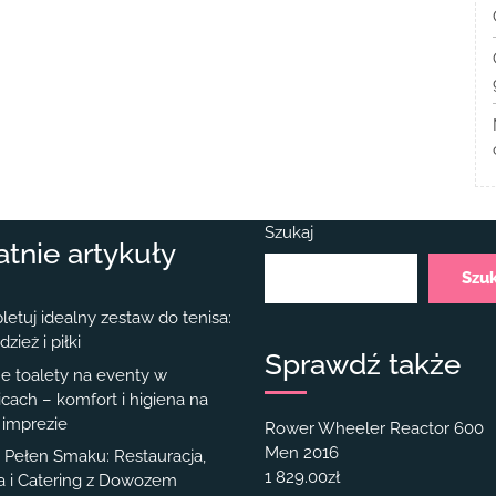
Szukaj
atnie artykuły
Szu
etuj idealny zestaw do tenisa:
dzież i piłki
Sprawdź także
e toalety na eventy w
cach – komfort i higiena na
 imprezie
Rower Wheeler Reactor 600
Men 2016
Pełen Smaku: Restauracja,
1 829.00
zł
ia i Catering z Dowozem