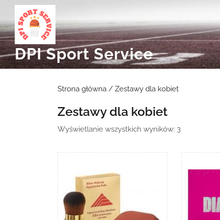
Skip
to
content
DPI Sport Service
Strona główna
/ Zestawy dla kobiet
Zestawy dla kobiet
Posortowa
Wyświetlanie wszystkich wyników: 3
według
najnowszyc