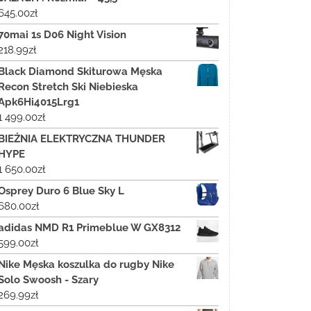
645.00
zł
70mai 1s D06 Night Vision
218.99
zł
Black Diamond Skiturowa Męska
Recon Stretch Ski Niebieska
Apk6Hi4015Lrg1
1 499.00
zł
BIEŻNIA ELEKTRYCZNA THUNDER
HYPE
1 650.00
zł
Osprey Duro 6 Blue Sky L
680.00
zł
adidas NMD R1 Primeblue W GX8312
599.00
zł
Nike Męska koszulka do rugby Nike
Solo Swoosh - Szary
269.99
zł