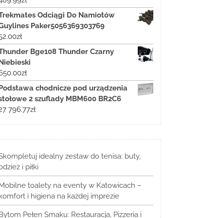
489.99
zł
Trekmates Odciągi Do Namiotów
Guylines Paker5056369303769
52.00
zł
Thunder Bge108 Thunder Czarny
Niebieski
650.00
zł
Podstawa chodnicze pod urządzenia
stołowe 2 szuflady MBM600 BR2C6
27 796.77
zł
Skompletuj idealny zestaw do tenisa: buty,
odzież i piłki
Mobilne toalety na eventy w Katowicach –
komfort i higiena na każdej imprezie
Bytom Pełen Smaku: Restauracja, Pizzeria i