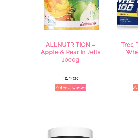
ALLNUTRITION –
Trec 
Apple & Pear In Jelly
Whe
1000g
31.99
zł
Zobacz więcej
Zo