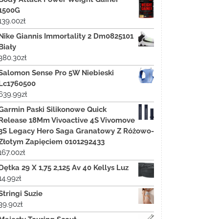
1500G
139.00
zł
Nike Giannis Immortality 2 Dm0825101
Biały
380.30
zł
Salomon Sense Pro 5W Niebieski
Lc1760500
639.99
zł
Garmin Paski Silikonowe Quick
Release 18Mm Vivoactive 4S Vivomove
3S Legacy Hero Saga Granatowy Z Różowo-
Złotym Zapięciem 0101292433
167.00
zł
Dętka 29 X 1,75 2,125 Av 40 Kellys Luz
14.99
zł
Stringi Suzie
39.90
zł