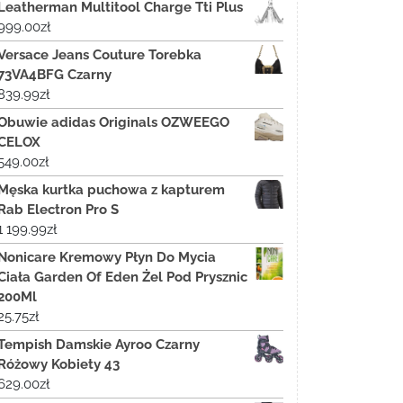
Leatherman Multitool Charge Tti Plus
999.00
zł
Versace Jeans Couture Torebka
73VA4BFG Czarny
839.99
zł
Obuwie adidas Originals OZWEEGO
CELOX
549.00
zł
Męska kurtka puchowa z kapturem
Rab Electron Pro S
1 199.99
zł
Nonicare Kremowy Płyn Do Mycia
Ciała Garden Of Eden Żel Pod Prysznic
200Ml
25.75
zł
Tempish Damskie Ayroo Czarny
Różowy Kobiety 43
629.00
zł