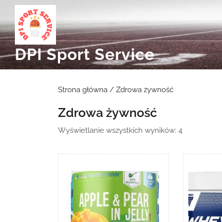
Skip
to
content
DPI Sport Service
Strona główna
/ Zdrowa żywność
Zdrowa żywność
Posortowa
Wyświetlanie wszystkich wyników: 4
według
najnowszyc