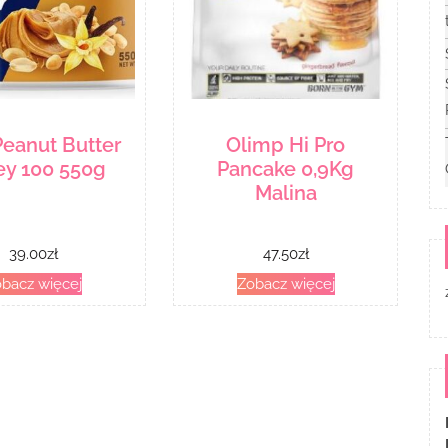
Peanut Butter
Olimp Hi Pro
y 100 550g
Pancake 0,9Kg
Malina
39.00
zł
47.50
zł
bacz więcej
Zobacz więcej