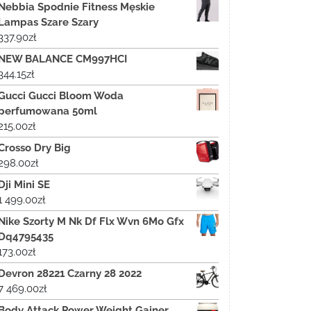
Nebbia Spodnie Fitness Męskie
Lampas Szare Szary
337.90
zł
NEW BALANCE CM997HCI
344.15
zł
Gucci Gucci Bloom Woda
perfumowana 50ml
215.00
zł
Crosso Dry Big
298.00
zł
Dji Mini SE
1 499.00
zł
Nike Szorty M Nk Df Flx Wvn 6Mo Gfx
Dq4795435
173.00
zł
Devron 28221 Czarny 28 2022
7 469.00
zł
Body Attack Power Weight Gainer