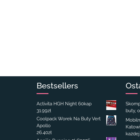
Bestsellers
Ost
Activita HGH Night 60kap
Skompl
31.99
zł
buty, o
Coolpack Worek Na Buty Vert
Mobiln
Apollo
Katowi
26.40
zł
każdej