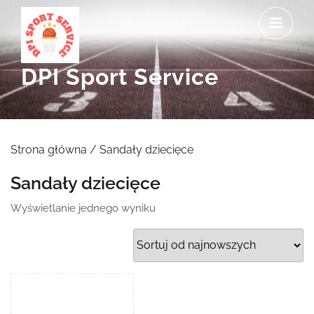
Skip
O
to
M
content
DPI Sport Service
Strona główna
/ Sandały dziecięce
Sandały dziecięce
Wyświetlanie jednego wyniku