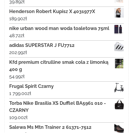
39.89
zł
Henderson Robert Kupisz X 4031977X
189.90
zł
nike urban wood man woda toaletowa 75ml
48.72
zł
adidas SUPERSTAR J FU7712
202.99
zł
Kfd premium citrulline smak cola z limonką
400 g
54.99
zł
Frugal Spirit Czarny
1 799.00
zł
Torba Nike Brasilia XS Dufflel BA5961 010 -
CZARNY
109.00
zł
Salewa Ms Mtn Trainer 2 61371-7512