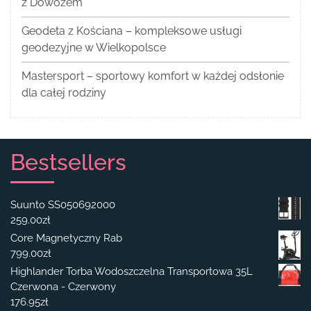
z Dowozem
Geodeta z Kościana – kompleksowe usługi
geodezyjne w Wielkopolsce
Mastersport – sportowy komfort w każdej odsłonie
dla całej rodziny
Bestsellers
Suunto SS050692000
259.00
zł
Core Magnetyczny Rab
799.00
zł
Highlander Torba Wodoszczelna Transportowa 35L
Czerwona - Czerwony
176.95
zł