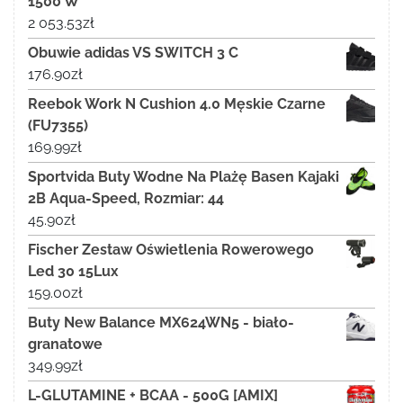
1500 W
2 053.53
zł
Obuwie adidas VS SWITCH 3 C
176.90
zł
Reebok Work N Cushion 4.0 Męskie Czarne
(FU7355)
169.99
zł
Sportvida Buty Wodne Na Plażę Basen Kajaki
2B Aqua-Speed, Rozmiar: 44
45.90
zł
Fischer Zestaw Oświetlenia Rowerowego
Led 30 15Lux
159.00
zł
Buty New Balance MX624WN5 - biało-
granatowe
349.99
zł
L-GLUTAMINE + BCAA - 500G [AMIX]