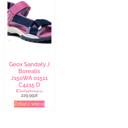
Geox Sandały J
Borealis
J150WA 01511
C4215 D
Fioletowy
229.99
zł
Zobacz więcej