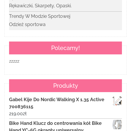
Rękawiczki, Skarpety, Opaski.
Trendy W Modzie Sportowej
Odzież sportowa
Polecamy!
zzzzz
Produkty
Gabel Kije Do Nordic Walking X 1.35 Active
700836115
219.00
zł
Bike Hand Klucz do centrowania kół Bike
Hand YC-6G okrągły uniwersalny