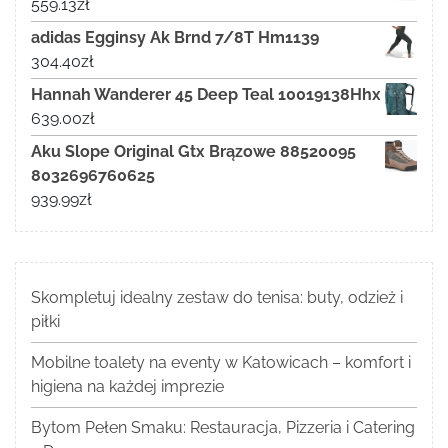
559.13
zł
adidas Egginsy Ak Brnd 7/8T Hm1139
304.40
zł
Hannah Wanderer 45 Deep Teal 10019138Hhx
639.00
zł
Aku Slope Original Gtx Brązowe 88520095
8032696760625
939.99
zł
Skompletuj idealny zestaw do tenisa: buty, odzież i
piłki
Mobilne toalety na eventy w Katowicach – komfort i
higiena na każdej imprezie
Bytom Pełen Smaku: Restauracja, Pizzeria i Catering