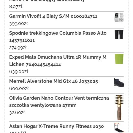
8.07
zł
Garmin Vivofit 4 Biały S/M 0100184711
399.00
zł
Spodnie trekkingowe Columbia Passo Alto
1437911011
274.99
zł
Exped Mata Dmuchana Ultra 1R Mummy M
Lichen 7640445454414
639.00
zł
Merrell Alverstone Mid Gtx 46 J033025
600.00
zł
Olivia Garden Nano Contour Vent termiczna
szczotka wentylowana 27mm
32.60
zł
Astan Hogar X-Treme Runny Fitness 1030