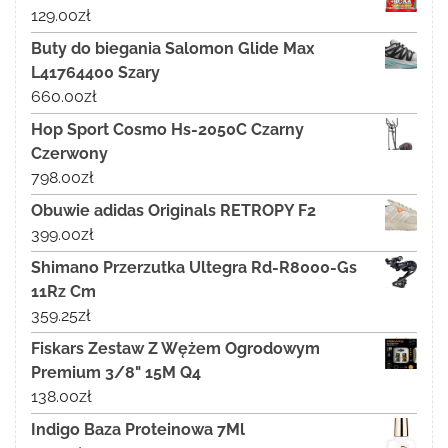
129.00
zł
Buty do biegania Salomon Glide Max
L41764400 Szary
660.00
zł
Hop Sport Cosmo Hs-2050C Czarny
Czerwony
798.00
zł
Obuwie adidas Originals RETROPY F2
399.00
zł
Shimano Przerzutka Ultegra Rd-R8000-Gs
11Rz Cm
359.25
zł
Fiskars Zestaw Z Wężem Ogrodowym
Premium 3/8" 15M Q4
138.00
zł
Indigo Baza Proteinowa 7Ml