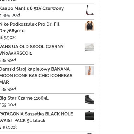
Kaabo Mantis 8 52V Czerwony
4 499.00
zł
Nike Podkoszulek Pro Dri Fit
Dm7689010
185.90
zł
VANS UA OLD SKOOL CZARNY
VN0A5KRSCOI1
339.99
zł
Damski Strój kąpielowy BANANA
MOON ICONE BASICHIC ICONEBAS-
MAR
239.99
zł
Big Star Czarne 11069L
259.00
zł
PATAGONIA Saszetka BLACK HOLE
WAIST PACK 5L black
299.00
zł