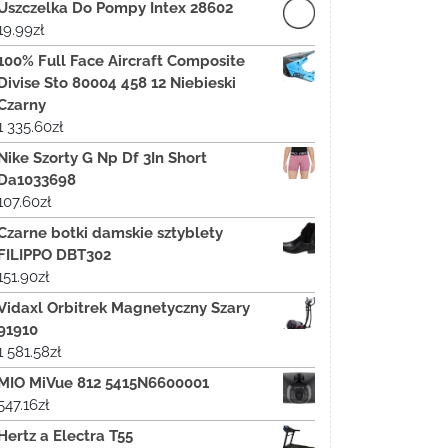
Uszczelka Do Pompy Intex 28602
19.99
zł
100% Full Face Aircraft Composite
Divise Sto 80004 458 12 Niebieski
Czarny
1 335.60
zł
Nike Szorty G Np Df 3In Short
Da1033698
107.60
zł
Czarne botki damskie sztyblety
FILIPPO DBT302
151.90
zł
Vidaxl Orbitrek Magnetyczny Szary
91910
1 581.58
zł
MIO MiVue 812 5415N6600001
547.16
zł
Hertz a Electra T55