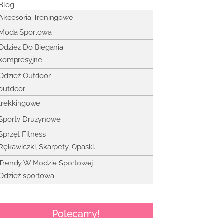
Blog
Akcesoria Treningowe
Moda Sportowa
Odzież Do Biegania
kompresyjne
Odzież Outdoor
outdoor
trekkingowe
Sporty Drużynowe
Sprzęt Fitness
Rękawiczki, Skarpety, Opaski.
Trendy W Modzie Sportowej
Odzież sportowa
Polecamy!