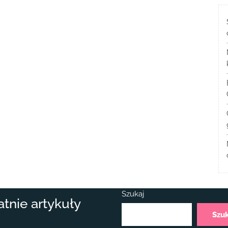
Szukaj
atnie artykuły
Szu