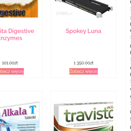
ita Digestive
Spokey Luna
Enzymes
101.00
zł
1 350.00
zł
bacz więcej
Zobacz więcej