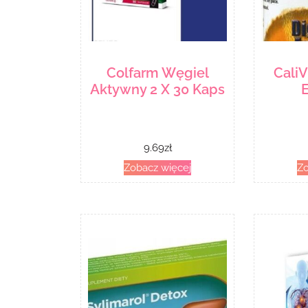
Colfarm Węgiel
CaliV
Aktywny 2 X 30 Kaps
9.69
zł
Zobacz więcej
Zo