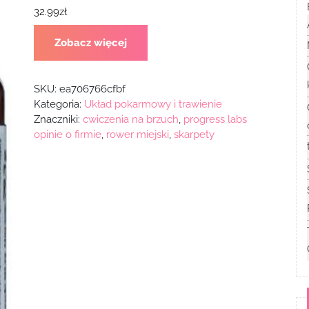
32.99
zł
Zobacz więcej
SKU:
ea706766cfbf
Kategoria:
Układ pokarmowy i trawienie
Znaczniki:
cwiczenia na brzuch
,
progress labs
opinie o firmie
,
rower miejski
,
skarpety