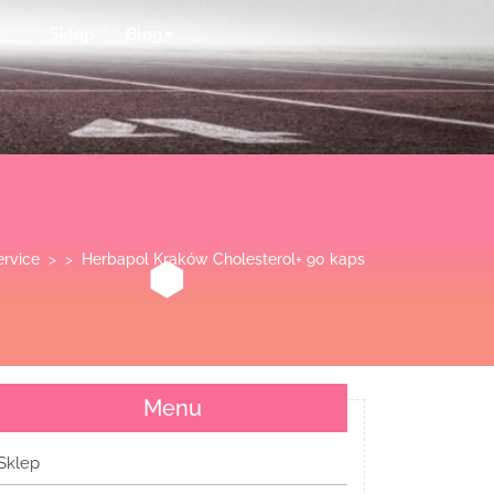
Sklep
Blog
ervice
> >
Herbapol Kraków Cholesterol+ 90 kaps
Menu
Sklep