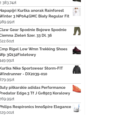
2 383.74
zł
Napapijri Kurtka anorak Rainforest
Winter 3 NP0A4GMC Biały Regular Fit
989.99
zł
Claw Gear Spodnie Bojowe Spodnie
Ciemna Zieleń Szer. 33 Dł. 36
622.60
zł
Cmp Rigel Low Wmn Trekking Shoes
Wp 3Q132Fioletowy
449.99
zł
Kurtka Nike Sportswear Storm-FIT
Windrunner - DX2039-010
879.99
zł
Buty piłkarskie adidas Performance
Predator Edge.3 Tf J Gv8503 Koralowy
269.99
zł
Philips Respironics InnoSpire Elegance
229.00
zł