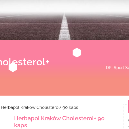
olesterol+
DPI Sport S
 Herbapol Kraków Cholesterol+ 90 kaps
Herbapol Kraków Cholesterol+ 90
kaps