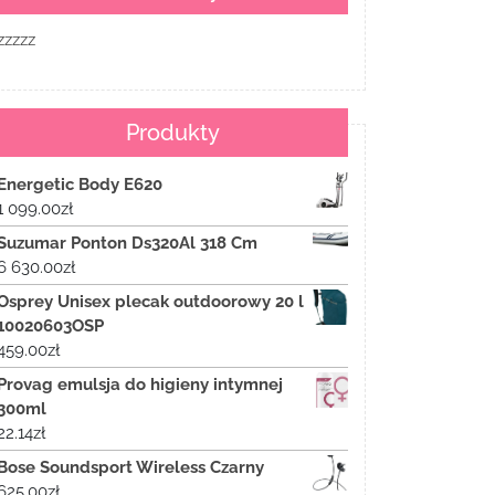
zzzzz
Produkty
Energetic Body E620
1 099.00
zł
Suzumar Ponton Ds320Al 318 Cm
6 630.00
zł
Osprey Unisex plecak outdoorowy 20 l
10020603OSP
459.00
zł
Provag emulsja do higieny intymnej
300ml
22.14
zł
Bose Soundsport Wireless Czarny
625.00
zł