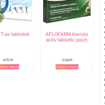
 T 20 tabletek
AFLOFARM travisto
activ tabletki 30szt.
11.67
zł
11.99
zł
bacz więcej
Zobacz więcej