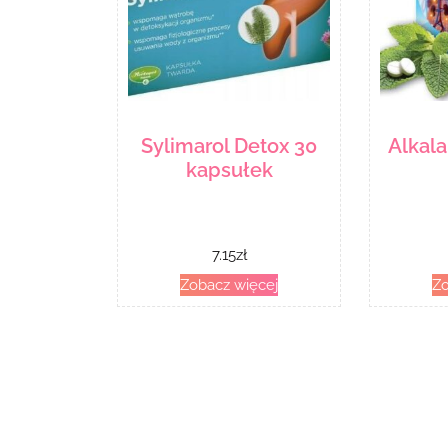
Sylimarol Detox 30
Alkala
kapsułek
7.15
zł
Zobacz więcej
Zo