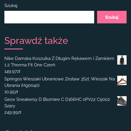
Szukaj
Szukaj
Sprawdź także
Nike Damska Koszulka Z Długim Rękawem I Zamkiem
1 2 Therma Fit One Czerń
149.97
zł
Springos Wieszaki Ubraniowe Zestaw 3Szt. Wieszak Na
Ubrania (Hg0040)
10.95
zł
Geox Sneakersy D Blomiee C D166HC 0PV22 C9002
Szary
249.99
zł