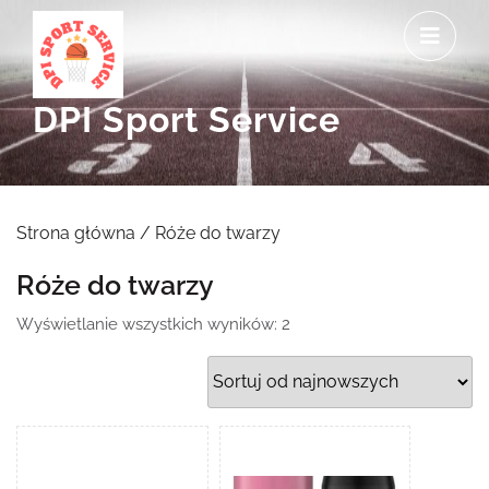
Skip
O
to
M
content
DPI Sport Service
Strona główna
/ Róże do twarzy
Róże do twarzy
Posortowane
Wyświetlanie wszystkich wyników: 2
według
najnowszych