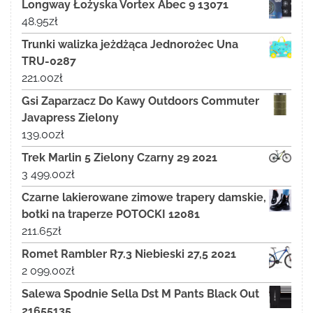
Longway Łożyska Vortex Abec 9 13071
48.95
zł
Trunki walizka jeżdżąca Jednorożec Una
TRU-0287
221.00
zł
Gsi Zaparzacz Do Kawy Outdoors Commuter
Javapress Zielony
139.00
zł
Trek Marlin 5 Zielony Czarny 29 2021
3 499.00
zł
Czarne lakierowane zimowe trapery damskie,
botki na traperze POTOCKI 12081
211.65
zł
Romet Rambler R7.3 Niebieski 27,5 2021
2 099.00
zł
Salewa Spodnie Sella Dst M Pants Black Out
21655135