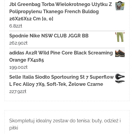
Jbl Greenbag Torba Wielokrotnego Użytku Z
Polipropylenu Tkanego French Buldog
26X26X12 Cm [0, 0]
6.82
zł
Spodnie Nike NSW CLUB JGGR BB
262.90
zł
adidas Ax2R Wild Pine Core Black Screaming
Orange FX4185
199.00
zł
Selle Italia Siodło Sportouring St 7 Superflow
L Fec Alloy 7X9, Soft-Tek, Żelowe Czarne
227.92
zł
Skompletuj idealny zestaw do tenisa: buty, odzież i
piłki