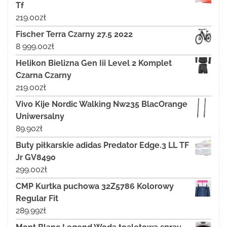
Tf
219.00
zł
Fischer Terra Czarny 27.5 2022
8 999.00
zł
Helikon Bielizna Gen Iii Level 2 Komplet
Czarna Czarny
219.00
zł
Vivo Kije Nordic Walking Nw235 BlacOrange
Uniwersalny
89.90
zł
Buty piłkarskie adidas Predator Edge.3 LL TF
Jr GV8490
299.00
zł
CMP Kurtka puchowa 32Z5786 Kolorowy
Regular Fit
289.99
zł