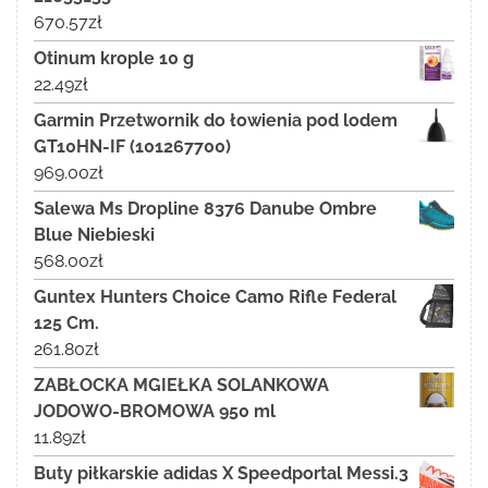
670.57
zł
Otinum krople 10 g
22.49
zł
Garmin Przetwornik do łowienia pod lodem
GT10HN-IF (101267700)
969.00
zł
Salewa Ms Dropline 8376 Danube Ombre
Blue Niebieski
568.00
zł
Guntex Hunters Choice Camo Rifle Federal
125 Cm.
261.80
zł
ZABŁOCKA MGIEŁKA SOLANKOWA
JODOWO-BROMOWA 950 ml
11.89
zł
Buty piłkarskie adidas X Speedportal Messi.3