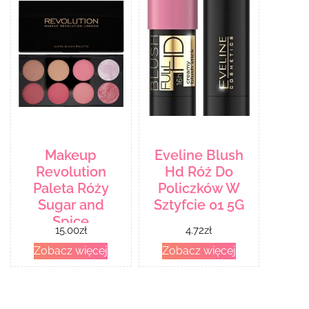
Makeup
Eveline Blush
Revolution
Hd Róż Do
Paleta Róży
Policzków W
Sugar and
Sztyfcie 01 5G
Spice
15.00
zł
4.72
zł
Zobacz więcej
Zobacz więcej