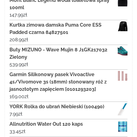
Mont Blanc Legend Woda toaletowa spray
100ml
147.99
zł
Kurtka zimowa damska Puma Core ESS
Padded czarna 84827501
208.99
zł
Buty MIZUNO - Wave Mujin 8 J1GK217032
Zielony
539.99
zł
Garmin Silikonowy pasek Vivoactive
4s/Vivomove 3s (18mm) stonowany róż z
jasnozłotym zapięciem [0101293203]
169.00
zł
YORK Rolka do ubrań Niebieski (100490)
7.99
zł
Allnutrition Water Out 120 kaps
33.45
zł