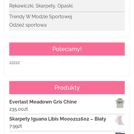
Rękawiczki, Skarpety, Opaski.
Trendy W Modzie Sportowej
Odzież sportowa
Polecamy!
zzzzz
Produkty
Everlast Meadown Gris Chine
235.00
zł
Skarpety Iguana Libis M000211602 – Biały
7.99
zł