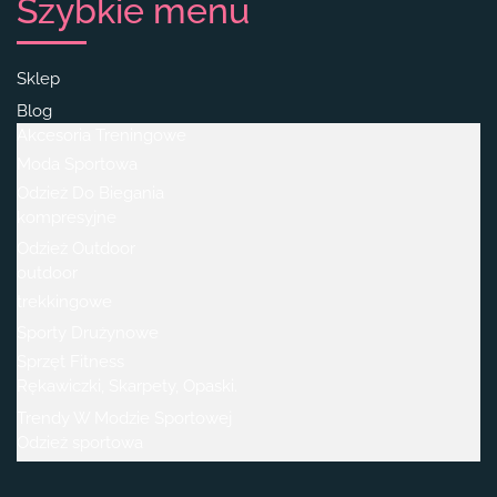
Szybkie menu
Sklep
Blog
Akcesoria Treningowe
Moda Sportowa
Odzież Do Biegania
kompresyjne
Odzież Outdoor
outdoor
trekkingowe
Sporty Drużynowe
Sprzęt Fitness
Rękawiczki, Skarpety, Opaski.
Trendy W Modzie Sportowej
Odzież sportowa