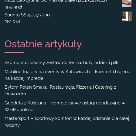
Asics Gel-Lyte III OG Męskie Białe (1201A482-102)
499.99
zł
Suunto SS050377000
281.01
zł
Ostatnie artykuły
Skompletuj idealny zestaw do tenisa: buty, odzież i piłki
Mobilne toalety na eventy w Katowicach – komfort i higiena
na każdej imprezie
Bytom Pełen Smaku: Restauracja, Pizzeria i Catering z
Dowozem
Geodeta z Kościana – kompleksowe usługi geodezyjne w
Wielkopolsce
Mastersport – sportowy komfort w każdej odsłonie dla całej
rodziny