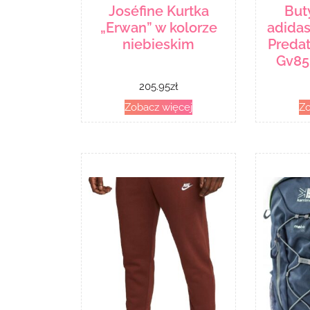
Joséfine Kurtka
But
„Erwan” w kolorze
adida
niebieskim
Predat
Gv85
205.95
zł
Zobacz więcej
Zo