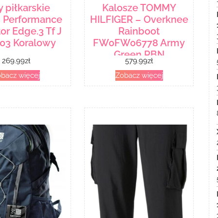
y piłkarskie
Kalosze TOMMY
s Performance
HILFIGER – Overknee
or Edge.3 Tf J
Rainboot
03 Koralowy
FW0FW06778 Army
Green RBN
269.99
zł
579.99
zł
bacz więcej
Zobacz więcej