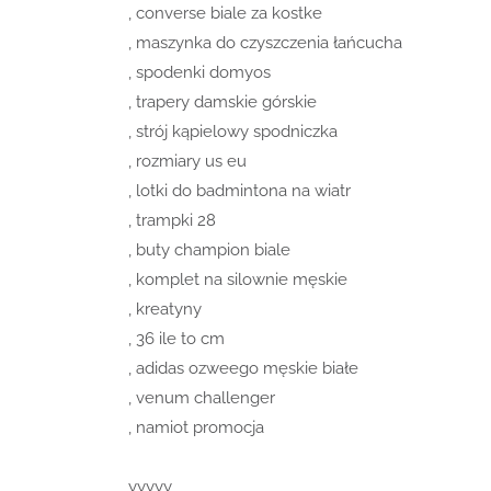
, converse biale za kostke
, maszynka do czyszczenia łańcucha
, spodenki domyos
, trapery damskie górskie
, strój kąpielowy spodniczka
, rozmiary us eu
, lotki do badmintona na wiatr
, trampki 28
, buty champion biale
, komplet na silownie męskie
, kreatyny
, 36 ile to cm
, adidas ozweego męskie białe
, venum challenger
, namiot promocja
yyyyy