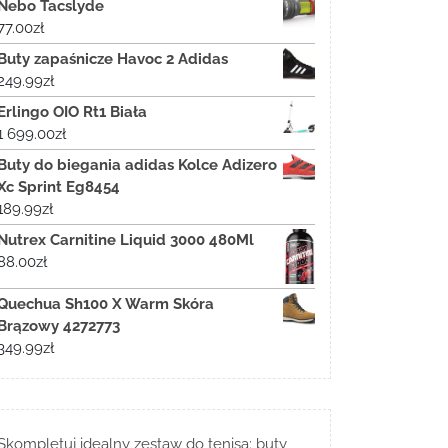
Nebo Tacslyde
77.00
zł
Buty zapaśnicze Havoc 2 Adidas
249.99
zł
Erlingo OIO Rt1 Biała
1 699.00
zł
Buty do biegania adidas Kolce Adizero
Xc Sprint Eg8454
189.99
zł
Nutrex Carnitine Liquid 3000 480Ml
88.00
zł
Quechua Sh100 X Warm Skóra
Brązowy 4272773
349.99
zł
Skompletuj idealny zestaw do tenisa: buty,