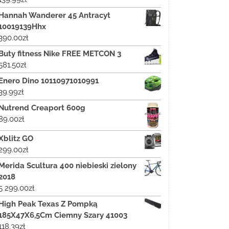
Hannah Wanderer 45 Antracyt
10019139Hhx
390.00
zł
Buty fitness Nike FREE METCON 3
581.50
zł
Enero Dino 10110971010991
39.99
zł
Nutrend Creaport 600g
89.00
zł
Xblitz GO
299.00
zł
Merida Scultura 400 niebieski zielony
2018
5 299.00
zł
High Peak Texas Z Pompką
185X47X6,5Cm Ciemny Szary 41003
118.39
zł