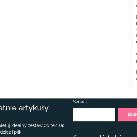
Szukaj
atnie artykuły
Szu
etuj idealny zestaw do tenisa:
dzież i piłki