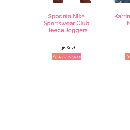
Spodnie Nike
Karri
Sportswear Club
N
Fleece Joggers
236.60
zł
Zobacz więcej
Zo