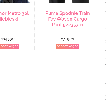
mor Metro 30l
Puma Spodnie Train
iebieski
Fav Woven Cargo
Pant 52235701
184.99
zł
274.90
zł
bacz więcej
Zobacz więcej