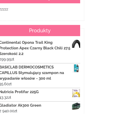
zzzzz
Produkty
Continental Opona Trail King
Protection Apex Czarny Black Chili 27.5
Szerokość 2.2
299.99
zł
BASICLAB DERMOCOSMETICS
CAPILLUS Stymulujący szampon na
wypadanie włosów - 300 ml
35.60
zł
Nutricia Protifar 225G
43.32
zł
Gladiator Ak300 Green
2 940.00
zł