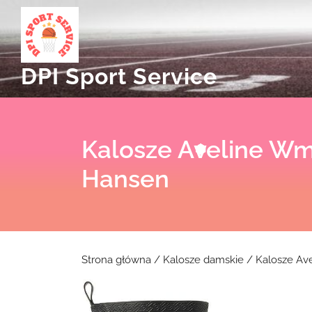
Skip
to
content
DPI Sport Service
Kalosze Aveline Wm’
Hansen
Strona główna
/
Kalosze damskie
/ Kalosze Av