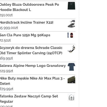
Oakley Bluza Outdoorowa Peak Po
Hoodie Blackout L
291.00
zł
Nordictrack Incline Trainer X22I
15 999.00
zł
San Cla Pure 1250 Mg 90Kaps
72.50
zł
Scyzoryk do drewna Schrade Classic
Old Timer Splinter Carving (24OTCP)
169.99
zł
Salewa Alpine Hemp Logo Granatowy
229.99
zł
Nike Buty męskie Nike Air Max Plus 3 -
Zieleń
879.99
zł
Tatonka Zestaw Naczyń Camp Set
Regular
139.99
zł