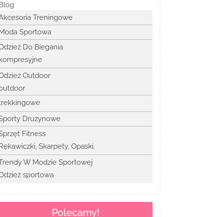
Blog
Akcesoria Treningowe
Moda Sportowa
Odzież Do Biegania
kompresyjne
Odzież Outdoor
outdoor
trekkingowe
Sporty Drużynowe
Sprzęt Fitness
Rękawiczki, Skarpety, Opaski.
Trendy W Modzie Sportowej
Odzież sportowa
Polecamy!