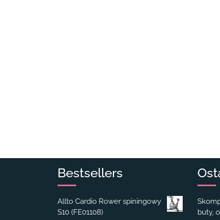
Bestsellers
Ost
Allto Cardio Rower spiningowy
Skompl
S10 (FE01108)
buty, o