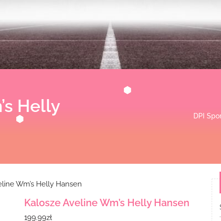
s Helly
DPI Spor
eline Wm’s Helly Hansen
Kalosze Aveline Wm’s Helly Hansen
199.99
zł