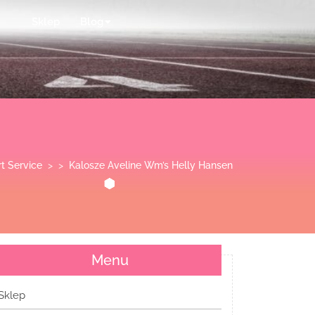
Sklep
Blog
t Service
> >
Kalosze Aveline Wm’s Helly Hansen
Menu
Sklep