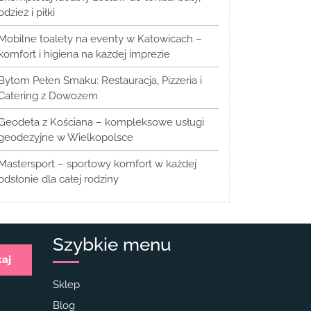
odzież i piłki
Mobilne toalety na eventy w Katowicach –
komfort i higiena na każdej imprezie
Bytom Pełen Smaku: Restauracja, Pizzeria i
Catering z Dowozem
Geodeta z Kościana – kompleksowe usługi
geodezyjne w Wielkopolsce
Mastersport – sportowy komfort w każdej
odsłonie dla całej rodziny
Szybkie menu
kaj
Sklep
Blog