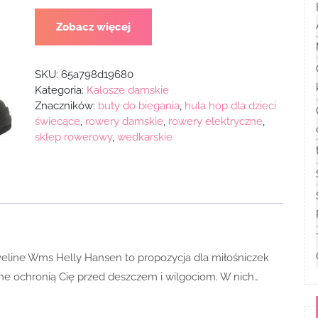
Zobacz więcej
SKU:
65a798d19680
Kategoria:
Kalosze damskie
Znaczników:
buty do biegania
,
hula hop dla dzieci
świecące
,
rowery damskie
,
rowery elektryczne
,
sklep rowerowy
,
wedkarskie
 Aveline Wms Helly Hansen to propozycja dla miłośniczek
e ochronią Cię przed deszczem i wilgociom. W nich…