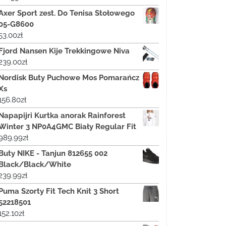
Axer Sport zest. Do Tenisa Stołowego
05-G8600
53.00
zł
Fjord Nansen Kije Trekkingowe Niva
239.00
zł
Nordisk Buty Puchowe Mos Pomarańcz
Xs
156.80
zł
Napapijri Kurtka anorak Rainforest
Winter 3 NP0A4GMC Biały Regular Fit
989.99
zł
Buty NIKE - Tanjun 812655 002
Black/Black/White
239.99
zł
Puma Szorty Fit Tech Knit 3 Short
52218501
152.10
zł