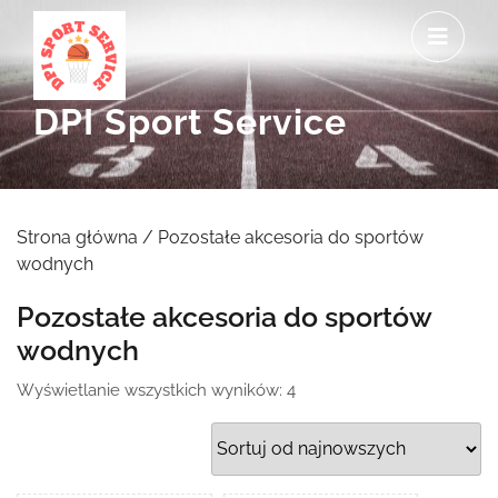
Skip
O
to
M
content
DPI Sport Service
Strona główna
/ Pozostałe akcesoria do sportów
wodnych
Pozostałe akcesoria do sportów
wodnych
Posortowane
Wyświetlanie wszystkich wyników: 4
według
najnowszych