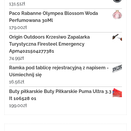
131.51
zł
Paco Rabanne Olympea Blossom Woda
Perfumowana 30Ml
179.00
zł
Origin Outdoors Krzesiwo Zapalarka
Turystyczna Firesteel Emergency
Apm4021504277381
74.99
zł
Ramka pod tablicę rejestracyjną z napisem -
Uśmiechnij się
16.56
zł
Buty piłkarskie Buty Piłkarskie Puma Ultra 3.3
It 106528 01
199.00
zł