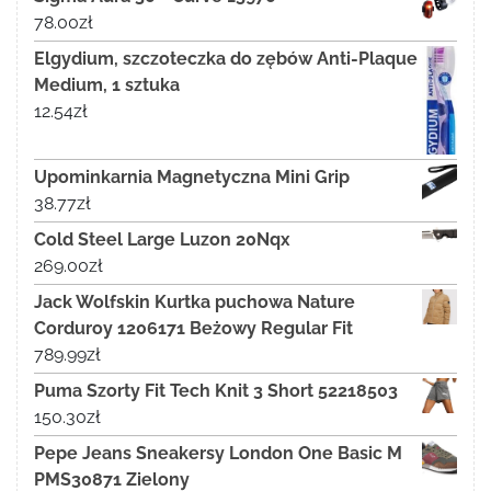
78.00
zł
Elgydium, szczoteczka do zębów Anti-Plaque
Medium, 1 sztuka
12.54
zł
Upominkarnia Magnetyczna Mini Grip
38.77
zł
Cold Steel Large Luzon 20Nqx
269.00
zł
Jack Wolfskin Kurtka puchowa Nature
Corduroy 1206171 Beżowy Regular Fit
789.99
zł
Puma Szorty Fit Tech Knit 3 Short 52218503
150.30
zł
Pepe Jeans Sneakersy London One Basic M
PMS30871 Zielony