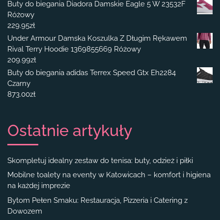
Buty do biegania Diadora Damskie Eagle 5 W 23532F
Różowy
229.95
zł
Under Armour Damska Koszulka Z Długim Rękawem
Rival Terry Hoodie 1369855669 Różowy
209.99
zł
Buty do biegania adidas Terrex Speed Gtx Eh2284
Czarny
873.00
zł
Ostatnie artykuły
Skompletuj idealny zestaw do tenisa: buty, odzież i piłki
Mobilne toalety na eventy w Katowicach – komfort i higiena
na każdej imprezie
Bytom Pełen Smaku: Restauracja, Pizzeria i Catering z
Dowozem