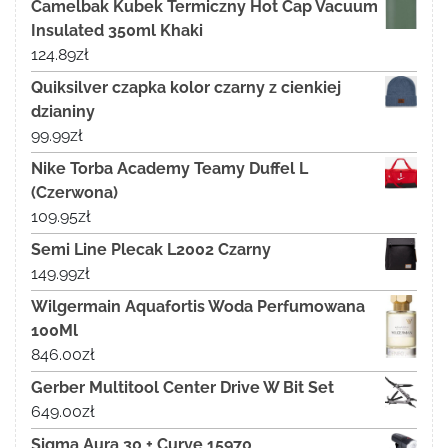
Camelbak Kubek Termiczny Hot Cap Vacuum
Insulated 350ml Khaki
124.89
zł
Quiksilver czapka kolor czarny z cienkiej
dzianiny
99.99
zł
Nike Torba Academy Teamy Duffel L
(Czerwona)
109.95
zł
Semi Line Plecak L2002 Czarny
149.99
zł
Wilgermain Aquafortis Woda Perfumowana
100Ml
846.00
zł
Gerber Multitool Center Drive W Bit Set
649.00
zł
Sigma Aura 30 + Curve 15970