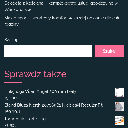
Geodeta z Kościana – kompleksowe usługi geodezyjne w
Wielkopolsce
Mastersport – sportowy komfort w każdej odsłonie dla całej
rodziny
Szukaj
Szukaj
Sprawdź także
Hulajnoga Vizari Angel 200 mm biały
152.00
zł
Blend Bluza North 20706981 Niebieski Regular Fit
159.99
zł
Tormentile Forte 20g
7.99
zł