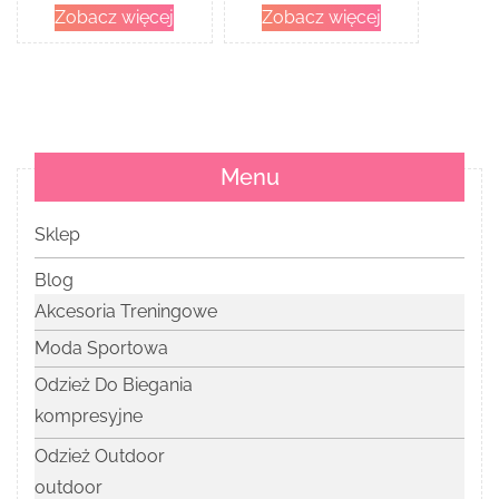
Zobacz więcej
Zobacz więcej
(GRSPB300)
Menu
Sklep
Blog
Akcesoria Treningowe
Moda Sportowa
Odzież Do Biegania
kompresyjne
Odzież Outdoor
outdoor