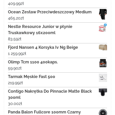
409.99
zł
Ocean Zestaw Przeciwdeszczowy Medium
465.20
zł
Nestle Resource Junior w płynie
Truskawkowy 16x200ml
83.59
zł
Fjord Nansen 4 Korsyka Iv Ng Beige
1 259.99
zł
Olimp Tcm 1100 400kaps.
59.90
zł
Tarmak Męskie Fast 500
219.99
zł
Contigo Nakrętka Do Pinnacle Matte Black
300ml
30.00
zł
Panda Balon Fullcore 100mm Czarny