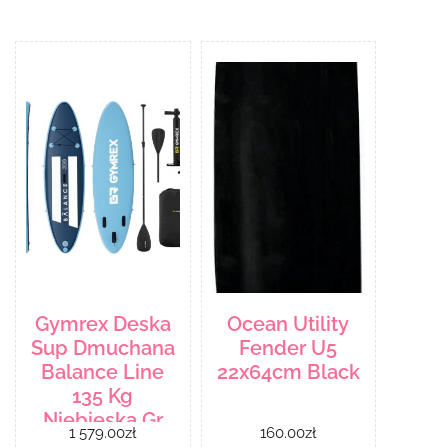
Gymrex Deska
Ocean Utility
Sup Dmuchana
Fender U5
Balance Line
22x64cm Black
135 Kg
Niebieska Gr
1 579.00
zł
160.00
zł
Spb300