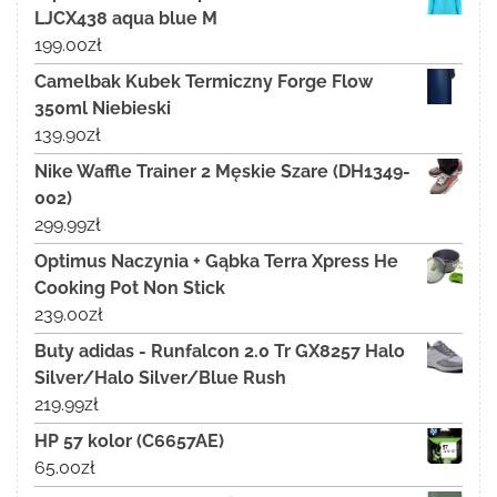
LJCX438 aqua blue M
199.00
zł
Camelbak Kubek Termiczny Forge Flow
350ml Niebieski
139.90
zł
Nike Waffle Trainer 2 Męskie Szare (DH1349-
002)
299.99
zł
Optimus Naczynia + Gąbka Terra Xpress He
Cooking Pot Non Stick
239.00
zł
Buty adidas - Runfalcon 2.0 Tr GX8257 Halo
Silver/Halo Silver/Blue Rush
219.99
zł
HP 57 kolor (C6657AE)
65.00
zł