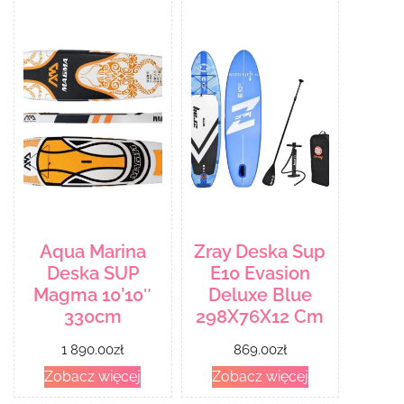
Aqua Marina
Zray Deska Sup
Deska SUP
E10 Evasion
Magma 10’10″
Deluxe Blue
330cm
298X76X12 Cm
1 890.00
zł
869.00
zł
Zobacz więcej
Zobacz więcej