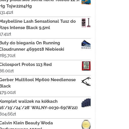
Hg Tojw2204Hg
131.41
zł
Maybelline Lash Sensational Tusz do
Rzęs Intense Black 9,5ml
17.41
zł
Buty do biegania On Running
Cloudrunner 4699018 Niebieski
785.70
zł
Ciclosport Protos 113 Red
86.00
zł
Gerber Multitool Mp600 Needlenose
Black
479.00
zł
Komplet walizek na kółkach
16'/19'/24'/28' WALNY-0030-69(W22)
804.66
zł
Calvin Klein Beauty Woda