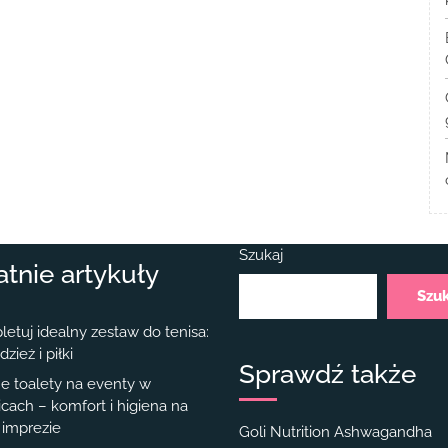
Szukaj
atnie artykuły
Szu
etuj idealny zestaw do tenisa:
dzież i piłki
Sprawdź także
e toalety na eventy w
cach – komfort i higiena na
 imprezie
Goli Nutrition Ashwagandha