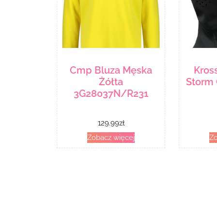
Cmp Bluza Męska
Kros
Żółta
Storm 
3G28037N/R231
129.99
zł
Zobacz więcej
Zo