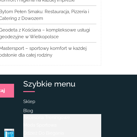
Bytom Pełen Smaku: Restauracja, Pizzeria i
Catering z Dowozem
Geodeta z Kościana – kompleksowe usługi
geodezyjne w Wielkopolsce
Mastersport – sportowy komfort w każdej
odsłonie dla całej rodziny
Szybkie menu
kaj
Sklep
Blog
Akcesoria Treningowe
Moda Sportowa
Odzież Do Biegania