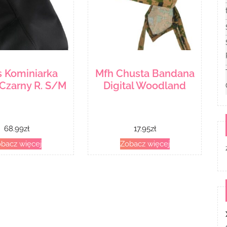
s Kominiarka
Mfh Chusta Bandana
Czarny R. S/M
Digital Woodland
68.99
zł
17.95
zł
bacz więcej
Zobacz więcej