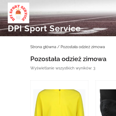
Skip
to
content
DPI Sport Service
Strona główna
/ Pozostała odzież zimowa
Pozostała odzież zimowa
Posortowa
Wyświetlanie wszystkich wyników: 3
według
najnowszyc