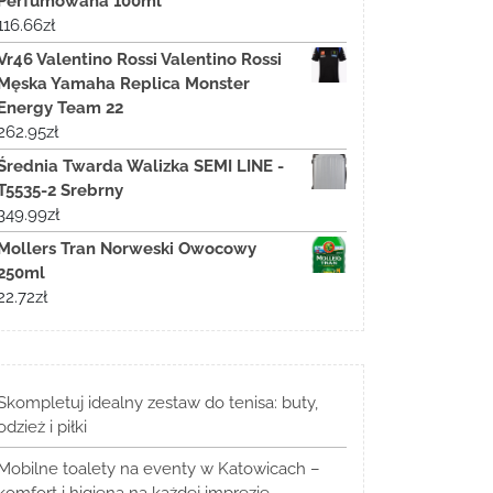
Perfumowana 100ml
116.66
zł
Vr46 Valentino Rossi Valentino Rossi
Męska Yamaha Replica Monster
Energy Team 22
262.95
zł
Średnia Twarda Walizka SEMI LINE -
T5535-2 Srebrny
349.99
zł
Mollers Tran Norweski Owocowy
250ml
22.72
zł
Skompletuj idealny zestaw do tenisa: buty,
odzież i piłki
Mobilne toalety na eventy w Katowicach –
komfort i higiena na każdej imprezie