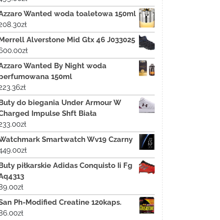
Azzaro Wanted woda toaletowa 150ml
208.30
zł
Merrell Alverstone Mid Gtx 46 J033025
600.00
zł
Azzaro Wanted By Night woda
perfumowana 150ml
223.36
zł
Buty do biegania Under Armour W
Charged Impulse Shft Biała
233.00
zł
Watchmark Smartwatch Wv19 Czarny
449.00
zł
Buty piłkarskie Adidas Conquisto Ii Fg
Aq4313
89.00
zł
San Ph-Modified Creatine 120kaps.
86.00
zł