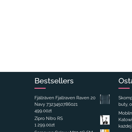
Bestsellers
Ost
Fjällräven Fjallraven Raven 20
Skompl
Navy 7323450786021
buty, o
499.00
zł
Mobiln
Zipro Nitro RS
Katowi
1 299.00
zł
każdej