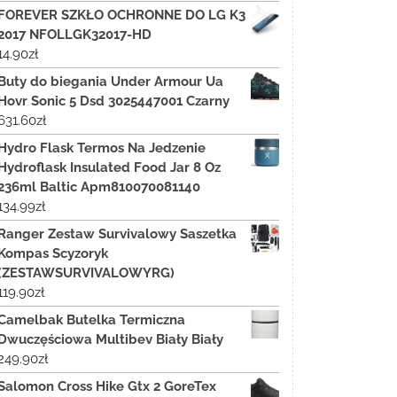
FOREVER SZKŁO OCHRONNE DO LG K3
2017 NFOLLGK32017-HD
14.90
zł
Buty do biegania Under Armour Ua
Hovr Sonic 5 Dsd 3025447001 Czarny
631.60
zł
Hydro Flask Termos Na Jedzenie
Hydroflask Insulated Food Jar 8 Oz
236ml Baltic Apm810070081140
134.99
zł
Ranger Zestaw Survivalowy Saszetka
Kompas Scyzoryk
(ZESTAWSURVIVALOWYRG)
119.90
zł
Camelbak Butelka Termiczna
Dwuczęściowa Multibev Biały Biały
249.90
zł
Salomon Cross Hike Gtx 2 GoreTex