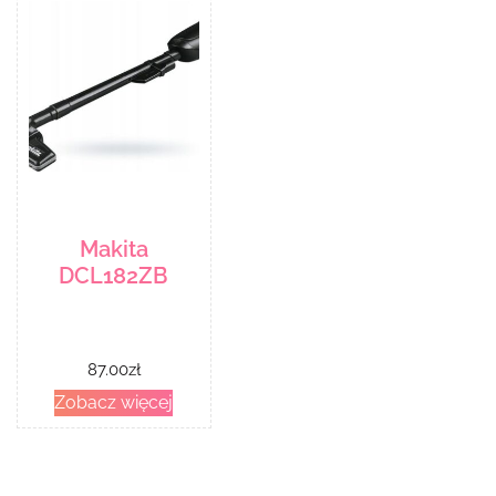
Makita
DCL182ZB
87.00
zł
Zobacz więcej