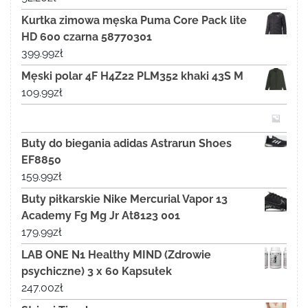
Kurtka zimowa męska Puma Core Pack lite
HD 600 czarna 58770301
399.99
zł
Męski polar 4F H4Z22 PLM352 khaki 43S M
109.99
zł
Buty do biegania adidas Astrarun Shoes
EF8850
159.99
zł
Buty piłkarskie Nike Mercurial Vapor 13
Academy Fg Mg Jr At8123 001
179.99
zł
LAB ONE N1 Healthy MIND (Zdrowie
psychiczne) 3 x 60 Kapsułek
247.00
zł