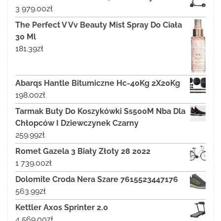
3 979.00
zł
The Perfect V Vv Beauty Mist Spray Do Ciała
30 Ml
181.39
zł
Abarqs Hantle Bitumiczne Hc-40Kg 2X20Kg
198.00
zł
Tarmak Buty Do Koszykówki Ss500M Nba Dla
Chłopców I Dziewczynek Czarny
259.99
zł
Romet Gazela 3 Biały Złoty 28 2022
1 739.00
zł
Dolomite Croda Nera Szare 7615523447176
563.99
zł
Kettler Axos Sprinter 2.0
4 569.00
zł