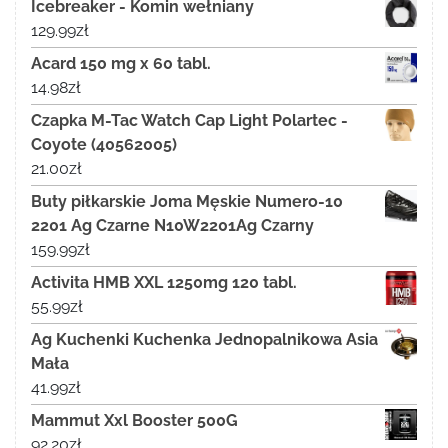
Icebreaker - Komin wełniany
129.99
zł
Acard 150 mg x 60 tabl.
14.98
zł
Czapka M-Tac Watch Cap Light Polartec -
Coyote (40562005)
21.00
zł
Buty piłkarskie Joma Męskie Numero-10
2201 Ag Czarne N10W2201Ag Czarny
159.99
zł
Activita HMB XXL 1250mg 120 tabl.
55.99
zł
Ag Kuchenki Kuchenka Jednopalnikowa Asia
Mała
41.99
zł
Mammut Xxl Booster 500G
92.20
zł