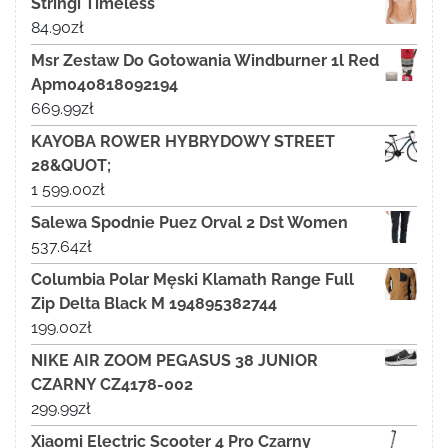
Stringi Timeless
84.90
zł
Msr Zestaw Do Gotowania Windburner 1l Red
Apm040818092194
669.99
zł
KAYOBA ROWER HYBRYDOWY STREET
28&QUOT;
1 599.00
zł
Salewa Spodnie Puez Orval 2 Dst Women
537.64
zł
Columbia Polar Męski Klamath Range Full
Zip Delta Black M 194895382744
199.00
zł
NIKE AIR ZOOM PEGASUS 38 JUNIOR
CZARNY CZ4178-002
299.99
zł
Xiaomi Electric Scooter 4 Pro Czarny