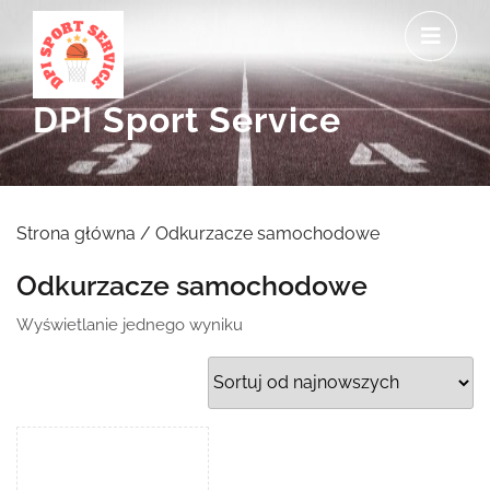
Skip
O
to
M
content
DPI Sport Service
Strona główna
/ Odkurzacze samochodowe
Odkurzacze samochodowe
Wyświetlanie jednego wyniku