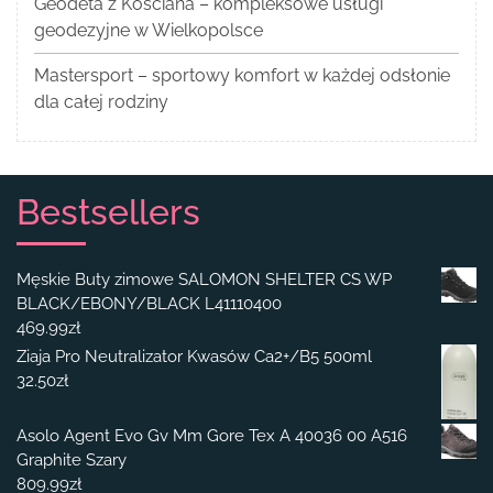
Geodeta z Kościana – kompleksowe usługi
geodezyjne w Wielkopolsce
Mastersport – sportowy komfort w każdej odsłonie
dla całej rodziny
Bestsellers
Męskie Buty zimowe SALOMON SHELTER CS WP
BLACK/EBONY/BLACK L41110400
469.99
zł
Ziaja Pro Neutralizator Kwasów Ca2+/B5 500ml
32.50
zł
Asolo Agent Evo Gv Mm Gore Tex A 40036 00 A516
Graphite Szary
809.99
zł