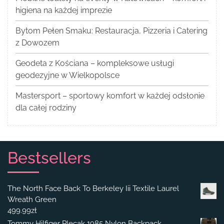
higiena na każdej imprezie
Bytom Pełen Smaku: Restauracja, Pizzeria i Catering
z Dowozem
Geodeta z Kościana – kompleksowe usługi
geodezyjne w Wielkopolsce
Mastersport – sportowy komfort w każdej odsłonie
dla całej rodziny
Bestsellers
The North Face Back To Berkeley Iii Textile Laurel
Wreath Green
499.99
zł
Tommy Hilfiger Plecak 1985 Nylon Backpack