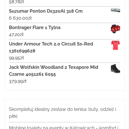
58.78
zł
Suzumar Ponton Ds320Al 318 Cm
6 630.00
zł
Bontrager Flare 1 Tylna
47.20
zł
Under Armour Tech 2.0 Circuit Ss-Red
1361699628
99.95
zł
Jack Wolfskin Woodland 2 Texapore Mid
Czarne 4051261 6055
379.99
zł
Skompletuj idealny zestaw do tenisa: buty, odzież i
piłki
Mobilne toalety na eventy w Katowicach – komfort i