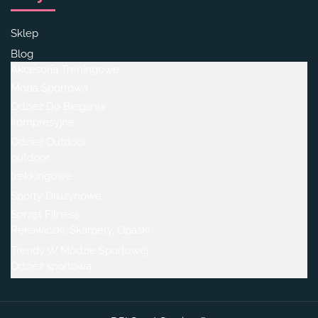
Sklep
Blog
Akcesoria Treningowe
Moda Sportowa
Odzież Do Biegania
kompresyjne
Odzież Outdoor
outdoor
trekkingowe
Sporty Drużynowe
Sprzęt Fitness
Rękawiczki, Skarpety, Opaski.
Trendy W Modzie Sportowej
Odzież sportowa