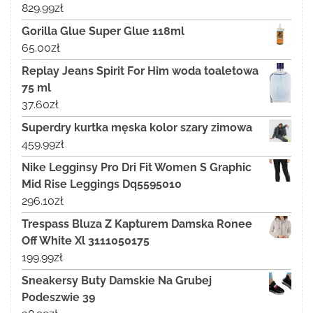
829.99
zł
Gorilla Glue Super Glue 118ml
65.00
zł
Replay Jeans Spirit For Him woda toaletowa
75 ml
37.60
zł
Superdry kurtka męska kolor szary zimowa
459.99
zł
Nike Legginsy Pro Dri Fit Women S Graphic
Mid Rise Leggings Dq5595010
296.10
zł
Trespass Bluza Z Kapturem Damska Ronee
Off White Xl 3111050175
199.99
zł
Sneakersy Buty Damskie Na Grubej
Podeszwie 39