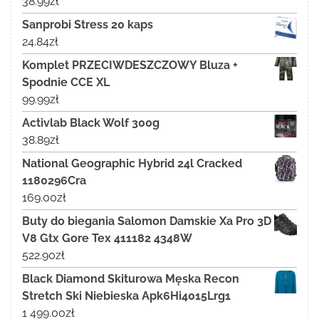
38.99
zł
Sanprobi Stress 20 kaps
24.84
zł
Komplet PRZECIWDESZCZOWY Bluza +
Spodnie CCE XL
99.99
zł
Activlab Black Wolf 300g
38.89
zł
National Geographic Hybrid 24l Cracked
1180296Cra
169.00
zł
Buty do biegania Salomon Damskie Xa Pro 3D
V8 Gtx Gore Tex 411182 4348W
522.90
zł
Black Diamond Skiturowa Męska Recon
Stretch Ski Niebieska Apk6Hi4015Lrg1
1 499.00
zł