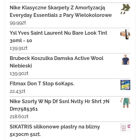
Nike Klasyczne Skarpety Z Amortyzacją
Everyday Essentials 2 Pary Wielokolorowe
99.99
zł
Ysl Yves Saint Laurent Nu Bare Look Tint
30ml - 10
139.91
zł
Brubeck Koszulka Damska Active Wool
Niebieski
139.90
zł
Fitmax Don T Stop 60Kaps.
22.43
zł
Nike Szorty W Np Df Ssnl Nvlty Hr Shrt 7N
Dm7585361
218.60
zł
SIKATRIS silikonowe plastry na blizny
5x30cm 5szt.