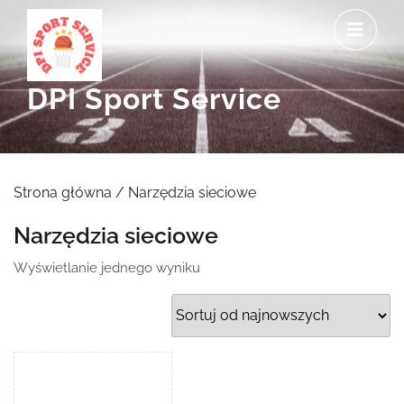
Skip
O
to
M
content
DPI Sport Service
Strona główna
/ Narzędzia sieciowe
Narzędzia sieciowe
Wyświetlanie jednego wyniku