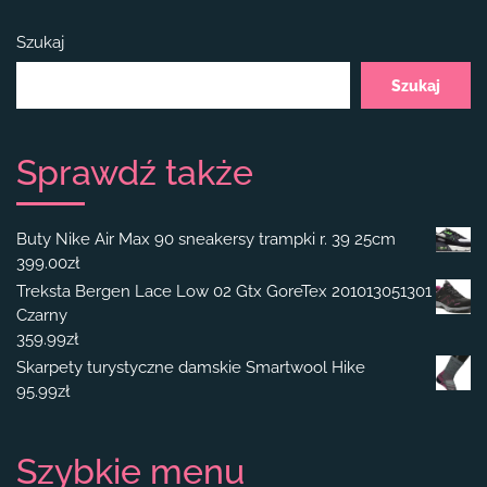
Szukaj
Szukaj
Sprawdź także
Buty Nike Air Max 90 sneakersy trampki r. 39 25cm
399.00
zł
Treksta Bergen Lace Low 02 Gtx GoreTex 201013051301
Czarny
359.99
zł
Skarpety turystyczne damskie Smartwool Hike
95.99
zł
Szybkie menu