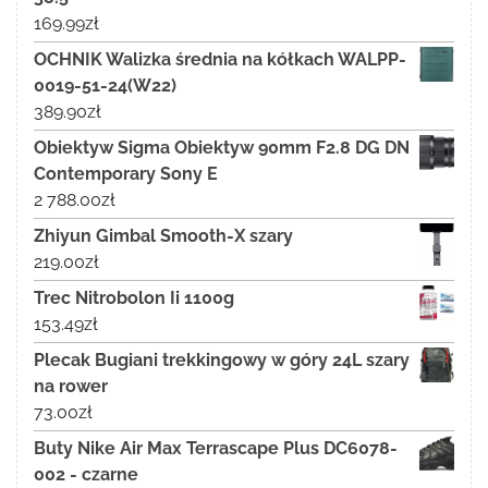
169.99
zł
OCHNIK Walizka średnia na kółkach WALPP-
0019-51-24(W22)
389.90
zł
Obiektyw Sigma Obiektyw 90mm F2.8 DG DN
Contemporary Sony E
2 788.00
zł
Zhiyun Gimbal Smooth-X szary
219.00
zł
Trec Nitrobolon Ii 1100g
153.49
zł
Plecak Bugiani trekkingowy w góry 24L szary
na rower
73.00
zł
Buty Nike Air Max Terrascape Plus DC6078-
002 - czarne